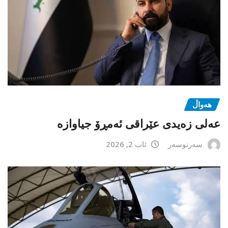
هەواڵ
عەلی زەیدی عێراقی ئەمڕۆ جیاوازە
سەرنوسەر
ئاب 2, 2026