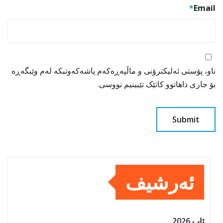
*
Email
ناو، پۆستی ئەلیکترۆنی و ماڵپەڕەکەم پاشەکەوتبکە لەم وێبگەڕە
بۆ جاری داهاتوو کاتێک تێبینیم نووسی.
ئەرشیف
ئاب 2026