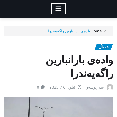
Home
وادەی بارانبارین راگەیەندرا
هەواڵ
وادەی بارانبارین
راگەیەندرا
سەرنوسەر
ئیلول 16, 2025
0