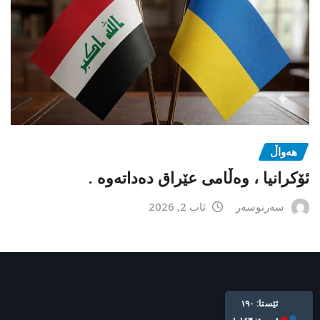
هەواڵ
ئۆکرانیا ، وەڵامی عێراق دەداتەوە .
سەرنوسەر
ئاب 2, 2026
ئێستا: ١٩٠