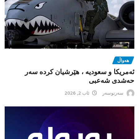
هەواڵ
ئەمریکا و سعودیە ، هێرشیان کردە سەر
حەشدی شەعبی
سەرنوسەر
ئاب 2, 2026