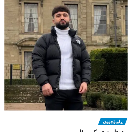
ڕاوبۆچوون