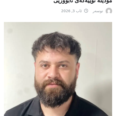
مۆدێلە نوێیەکەى ئابووریی
نوسەر
ئاب 3, 2026