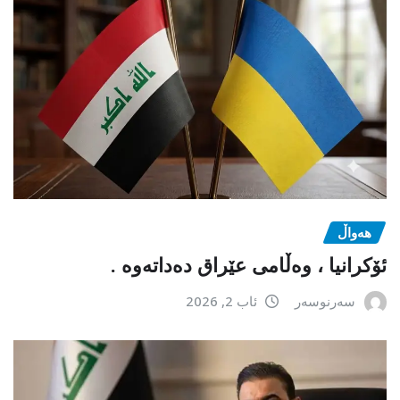
هەواڵ
ئۆکرانیا ، وەڵامی عێراق دەداتەوە .
سەرنوسەر
ئاب 2, 2026