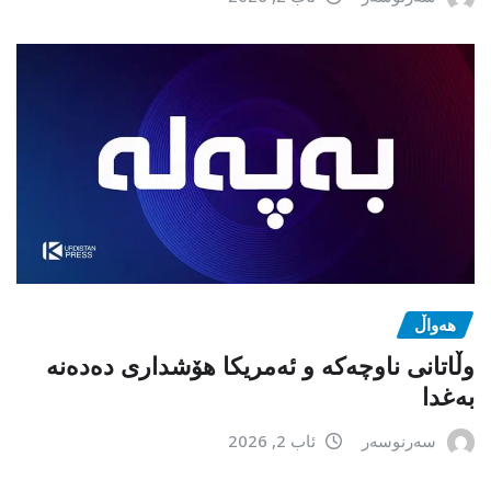
هەواڵ
وڵاتانی ناوچەکە و ئەمریکا هۆشداری دەدەنە
بەغدا
سەرنوسەر
ئاب 2, 2026