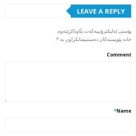
LEAVE A REPLY
پۆستی ئەلیکترۆنییەکەت بڵاوناکرێتەوە.
خانە پێویستەکان دەستنیشانکراون بە
*
Comment
*
Name