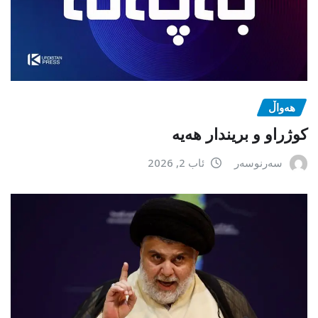
هەواڵ
كوژراو و بریندار هەیە
سەرنوسەر
ئاب 2, 2026