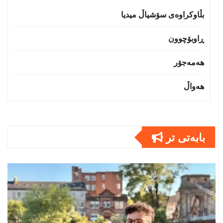
بڵاوکراوەی سۆشیاڵ میدیا
ڕاوبۆچوون
هەمەجۆر
هەواڵ
بابەتى تر