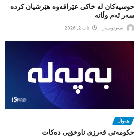
حوسیەکان لە خاکی عێراقەوە هێرشیان کردە
سەر ئەم وڵاتە
سەرنوسەر
ئاب 2, 2026
هەواڵ
حکومەتی قەرزی ناوخۆیی دەکات