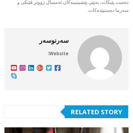
دەست پێبکات، بەپێی پێشبینییەکان ئەمساڵ زووتر فێنکی و
سەرما دەستپێدەکات.
سەرنوسەر
Website:
RELATED STORY