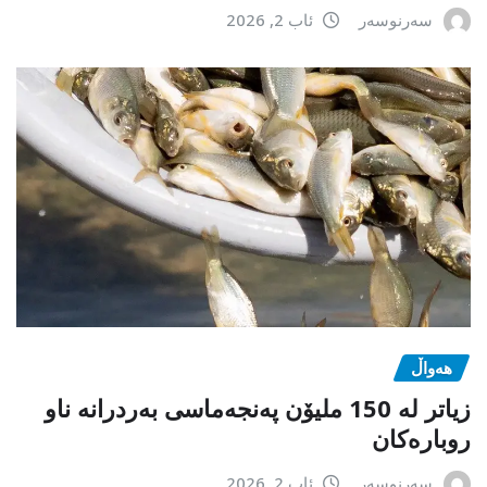
سەرنوسەر
ئاب 2, 2026
هەواڵ
زیاتر لە 150 ملیۆن پەنجەماسی بەردرانە ناو
روبارەکان
سەرنوسەر
ئاب 2, 2026