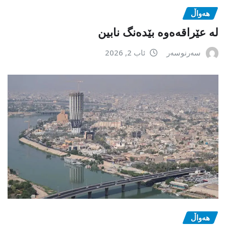
هەواڵ
لە عێراقەەوە بێدەنگ نابین
سەرنوسەر
ئاب 2, 2026
هەواڵ