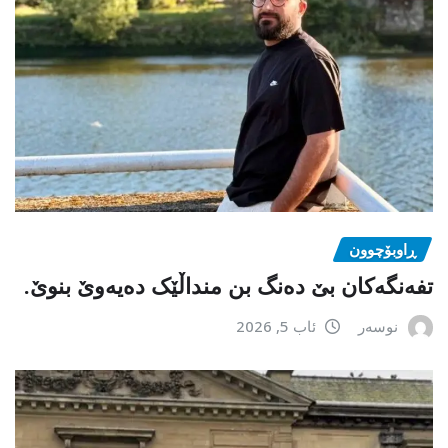
ڕاوبۆچوون
تفەنگەکان بێ دەنگ بن منداڵێک دەیەوێ بنوێ.
نوسەر
ئاب 5, 2026