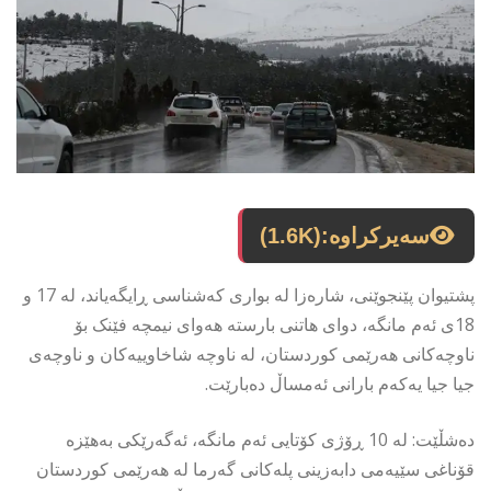
سەیرکراوە:
(1.6K)
پشتیوان پێنجوێنی، شارەزا لە بواری کەشناسی ڕایگەیاند، لە 17 و
18ی ئەم مانگە، دوای هاتنی بارستە هەوای نیمچە فێنک بۆ
ناوچەکانی هەرێمی کوردستان، لە ناوچە شاخاوییەکان و ناوچەی
جیا جیا یەکەم بارانی ئەمساڵ دەبارێت.
دەشڵێت: لە 10 ڕۆژی کۆتایی ئەم مانگە، ئەگەرێکی بەهێزە
قۆناغی سێیەمی دابەزینی پلەکانی گەرما لە هەرێمی کوردستان