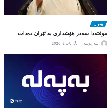
هەواڵ
موقتەدا سەدر هۆشداری بە ئێران دەدات
سەرنوسەر
ئاب 2, 2026