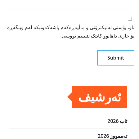
ناو، پۆستی ئەلیکترۆنی و ماڵپەڕەکەم پاشەکەوتبکە لەم وێبگەڕە
بۆ جاری داهاتوو کاتێک تێبینیم نووسی.
ئەرشیف
ئاب 2026
تەممووز 2026