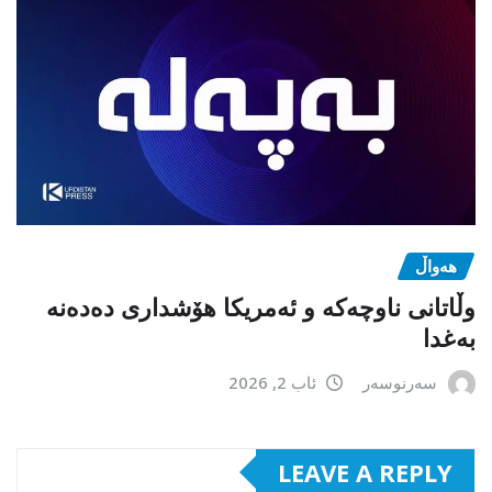
هەواڵ
وڵاتانی ناوچەکە و ئەمریکا هۆشداری دەدەنە
بەغدا
سەرنوسەر
ئاب 2, 2026
LEAVE A REPLY