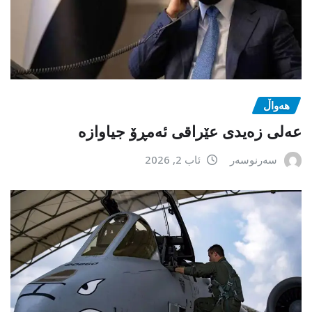
هەواڵ
عەلی زەیدی عێراقی ئەمڕۆ جیاوازە
سەرنوسەر
ئاب 2, 2026