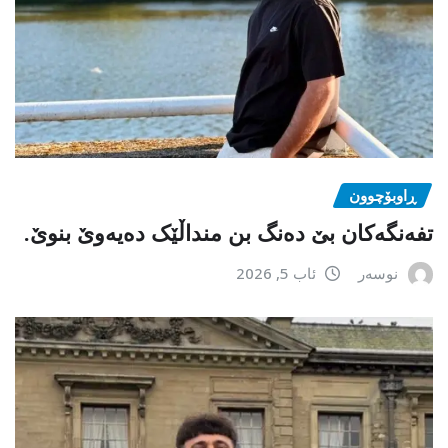
ڕاوبۆچوون
تفەنگەکان بێ دەنگ بن منداڵێک دەیەوێ بنوێ.
نوسەر
ئاب 5, 2026