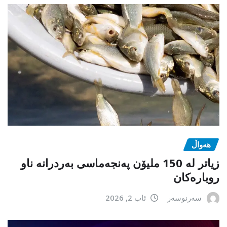
هەواڵ
زیاتر لە 150 ملیۆن پەنجەماسی بەردرانە ناو
روبارەکان
سەرنوسەر
ئاب 2, 2026