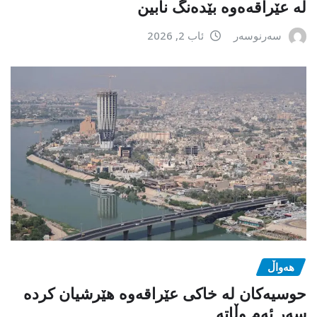
لە عێراقەەوە بێدەنگ نابین
سەرنوسەر
ئاب 2, 2026
هەواڵ
حوسیەکان لە خاکی عێراقەوە هێرشیان کردە
سەر ئەم وڵاتە