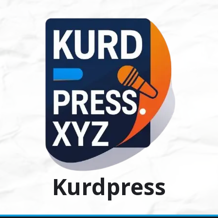
Ski
t
conten
Kurdpress