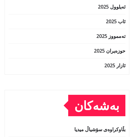
ئەیلوول 2025
ئاب 2025
تەممووز 2025
حوزه‌یران 2025
ئازار 2025
بەشەکان
بڵاوکراوەی سۆشیاڵ میدیا