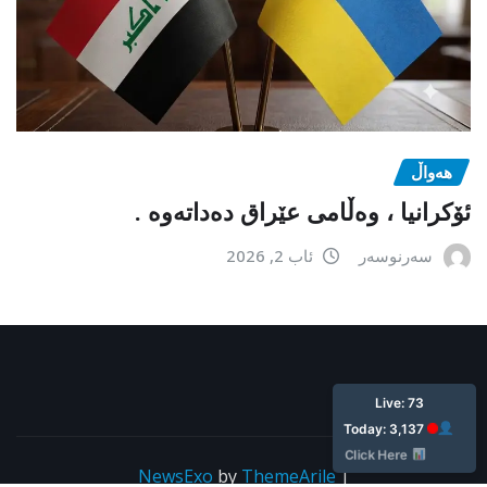
هەواڵ
ئۆکرانیا ، وەڵامی عێراق دەداتەوە .
سەرنوسەر
ئاب 2, 2026
ئێستا: ٧٣
ئه‌مرۆ: ٣,١٣٧
کلیک بکە
NewsExo
by
ThemeArile
|