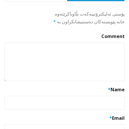
پۆستی ئەلیکترۆنییەکەت بڵاوناکرێتەوە.
خانە پێویستەکان دەستنیشانکراون بە
*
Comment
*
Name
*
Email