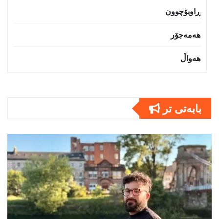
ڕاوبۆچوون
هەمەجۆر
هەواڵ
بابەتى تر