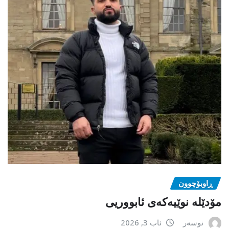
ڕاوبۆچوون
مۆدێلە نوێیەکەى ئابووریی
نوسەر
ئاب 3, 2026