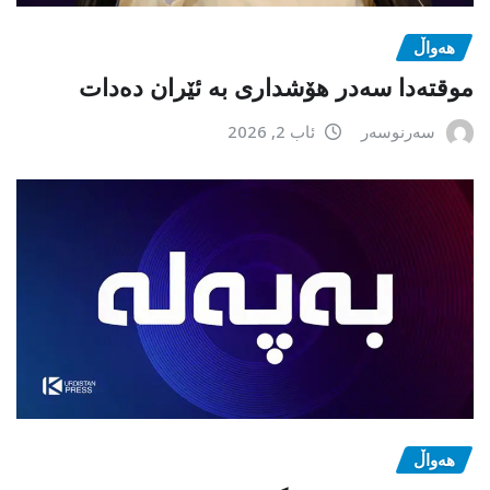
هەواڵ
موقتەدا سەدر هۆشداری بە ئێران دەدات
سەرنوسەر
ئاب 2, 2026
هەواڵ