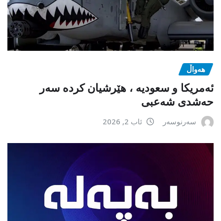
هەواڵ
ئەمریکا و سعودیە ، هێرشیان کردە سەر
حەشدی شەعبی
سەرنوسەر
ئاب 2, 2026