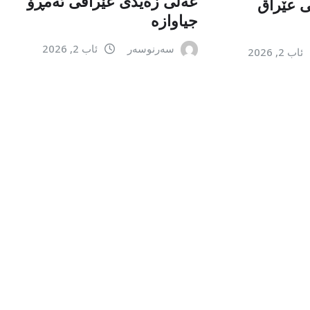
عەلی زەیدی عێراقی ئەمڕۆ
می عێراق
جیاوازە
سەرنوسەر
ئاب 2, 2026
ئاب 2, 2026