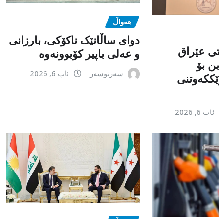
هەواڵ
دوای ساڵانێک ناکۆکی، بارزانی
تی عێراق
و عەلی باپیر کۆبوونەوە
ن بۆ
سەرنوسەر
ئاب 6, 2026
ێككەوتنی
ئاب 6, 2026