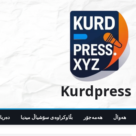
Ski
t
conten
Kurdpress
هەواڵ
هەمەجۆر
بڵاوکراوەی سۆشیاڵ میدیا
دەربا