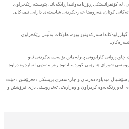
ە کۆنفرانسێکی ڕۆژنامەوانیدا ڕایگەیاند، پێویستە رێکخراوى
ەتەکانی کوتان، هەروەها خەرجکردنی شایستەی دارایی تیمەکانى
وازراوەکاندا سەرکەوتوو بووە، هاوکات بەڵینی ڕێکخراوی
بەرەکان.
 چاوەڕوانی کارابوونی پەرلەمانن بۆ پەسەندکردنى ئەو
وومەنی شورای هەرێمی کوردستانەوە رەزامەندیی لەبارەوە دراوە.
و سۆشیال میدیاوە دەرمان و چارەسەری پزیشکی دەفرۆشن دەبێت
نەی لەو ڕێگەیەوە کردراون و وەزارەتی تەندروستی دژی فرۆشتن و