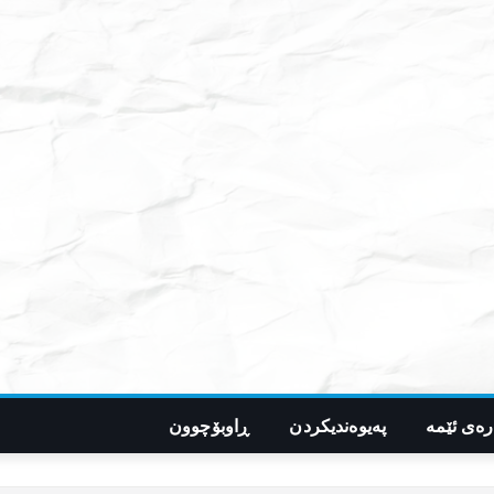
رەی ئێمە
پەیوەندیکردن
ڕاوبۆچوون