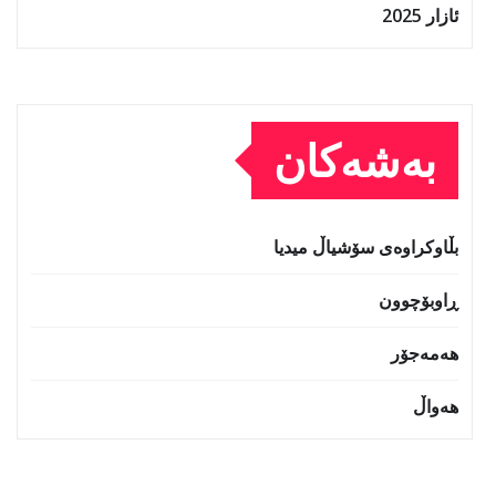
ئازار 2025
بەشەکان
بڵاوکراوەی سۆشیاڵ میدیا
ڕاوبۆچوون
هەمەجۆر
هەواڵ