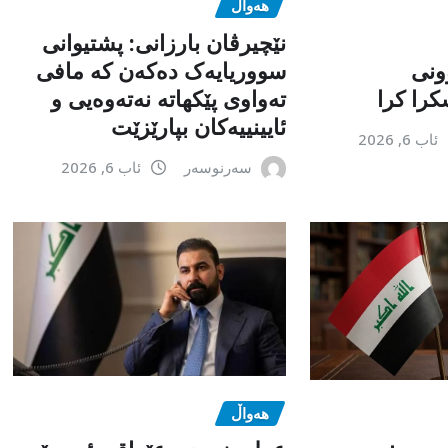
هەواڵ
نێچیرڤان بارزانی: پشتیوانی
ونی
سووریایەک دەکەن کە مافی
را کرا
تەواوی پێکهاتە نەتەوەیی و
ئایینییەکان بپارێزێت
ئاب 6, 2026
سەرنوسەر
ئاب 6, 2026
هەواڵ