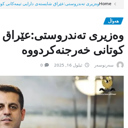
Home
وەزیری تەندروستی:عێراق شایستەی دارایی تیمەکانی کوت
هەواڵ
وەزیری تەندروستی:عێراق ش
کوتانی خەرجنەکردووە
سەرنوسەر
ئیلول 16, 2025
0