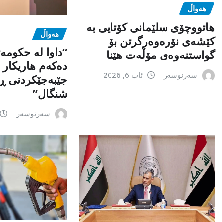
هەواڵ
هاتووچۆی سلێمانی کۆتایی بە
هەواڵ
کێشەی نۆرەوەرگرتن بۆ
“داوا لە حكومە
گواستنەوەی مۆڵەت هێنا
دەكەم هاریكار ب
سەرنوسەر
ئاب 6, 2026
جێبەجێكردنی ڕ
شنگال”
سەرنوسەر