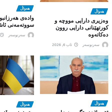
هەواڵ
هەواڵ
وادەی هەرزانبو
وەزیری دارایی مووچە و
سووتەمەنی ئاشک
کورتهێنانی دارایی روون
دەکاتەوە
سەرنوسەر
سەرنوسەر
ئاب 6, 2026
هەواڵ
هەواڵ