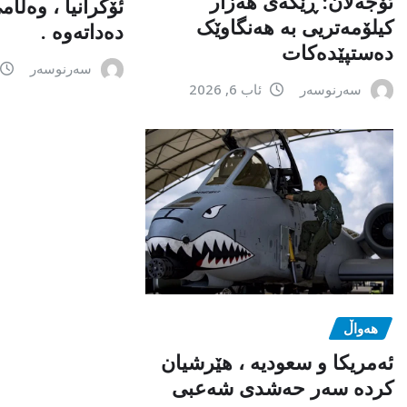
ئۆجەلان: ڕێگەی هەزار
ئۆکرانیا ، وەڵا
کیلۆمەتریی بە هەنگاوێک
دەداتەوە .
دەستپێدەکات
سەرنوسەر
سەرنوسەر
ئاب 6, 2026
هەواڵ
ئەمریکا و سعودیە ، هێرشیان
کردە سەر حەشدی شەعبی