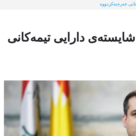
انی خەرجنەکردووە
ایستەی دارایی تیمەکانی