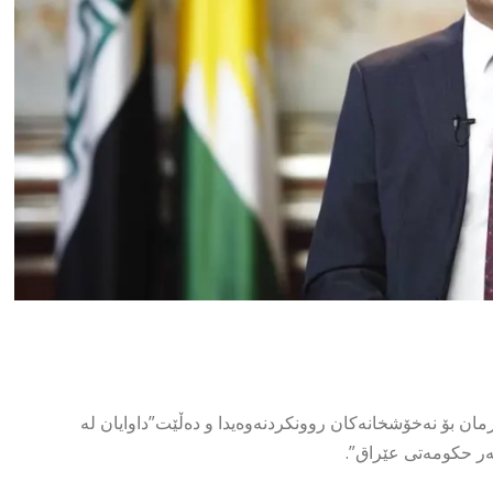
ان بۆ نەخۆشخانەکان روونکردنەوەیدا و دەڵێت”داوایان لە
ر حکومەتی عێراق”.