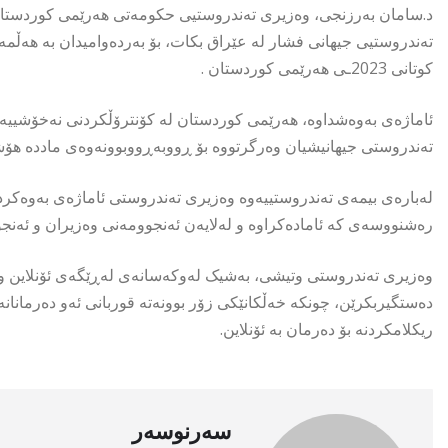
د.سامان بەرزنجی، وەزیری تەندروستیی حکومەتی هەرێمی کوردستان، ل
تەندروستیی جیهانی فشار لە عێراق بکات، بۆ بەردەوامیدان بە هەڵم
کوتانى 2023ـى هەرێمى کوردستان .
ئاماژەی بەوەشداوە، هەرێمی کوردستان لە کۆنترۆڵکردنی نەخۆشییە گ
تەندروستی جیهانیشیان وەرگرتووە بۆ ڕووبەڕووبوونەوەی ماددە هۆش
لەبارەی بیمەی تەندروستییەوە وەزیری تەندروستی ئاماژەی بەوەکرد،
رەشنووسەی کە ئامادەکراوە و لەلایەن ئەنجوومەنی وەزیران و ئەنج
وەزیری تەندروستی وتیشی، بەشیک لەوکەسانەی لەڕێگەی ئۆنلاین 
دەستگیربکرێن، چونکە خەڵکانێکی زۆر بوونەتە قوربانی ئەو دەرمانا
ریکلامکردنە بۆ دەرمان بە ئۆنلاین.
سەرنوسەر