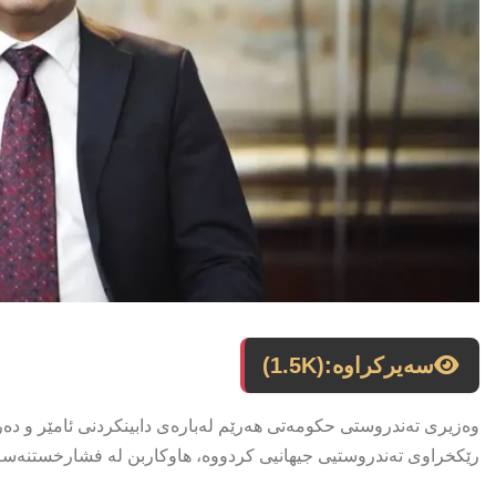
سەیرکراوە:
(1.5K)
وەزیری تەندروستی حکومەتی هەرێم لەبارەی دابینکردنی ئامێر و دەرم
رێکخراوی تەندروستیی جیهانیی کردووە، هاوکاربن لە فشارخستنەسە