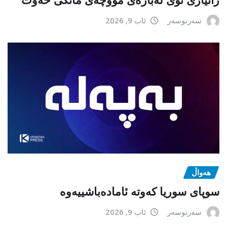
سەرنوسەر
ئاب 9, 2026
هەواڵ
سوپای سوریا کەوتە ئامادەباشییەوە
سەرنوسەر
ئاب 9, 2026