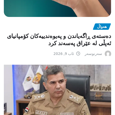
هەواڵ
دەستەی ڕاگەیاندن و پەیوەندییەکان کۆمپانیای
ئەپڵی لە عێراق پەسەند کرد
سەرنوسەر
ئاب 9, 2026