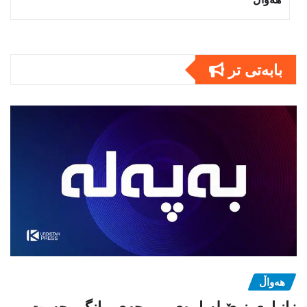
بابەتى تر
هەواڵ
زانیاری نوێ لەبارەی مووچەی مانگی حەوت