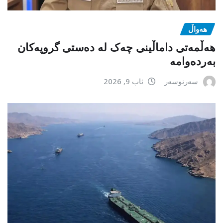
هەواڵ
هەڵمەتی داماڵینی چەک لە دەستی گروپەکان
بەردەوامە
سەرنوسەر
ئاب 9, 2026