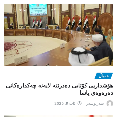
هەواڵ
هۆشداریی کۆتایی دەدرێتە لایەنە چەکدارەکانی
دەرەوەی یاسا
سەرنوسەر
ئاب 9, 2026