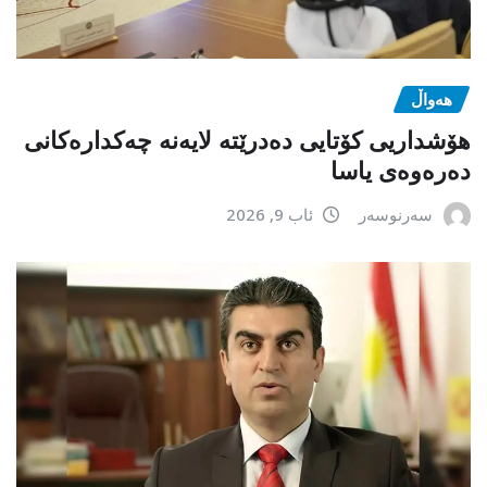
هەواڵ
هۆشداریی کۆتایی دەدرێتە لایەنە چەکدارەکانی
دەرەوەی یاسا
سەرنوسەر
ئاب 9, 2026