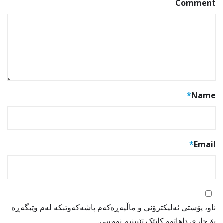
Comment
*
Name
*
Email
ناو، پۆستی ئەلیکترۆنی و ماڵپەڕەکەم پاشەکەوتبکە لەم وێبگەڕە
بۆ جاری داهاتوو کاتێک تێبینیم نووسی.