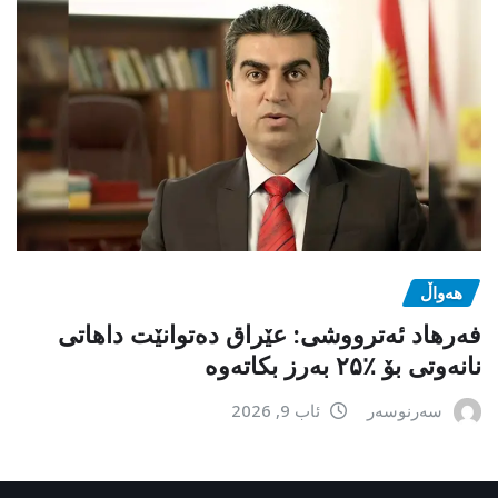
هەواڵ
فەرهاد ئەترووشی: عێراق دەتوانێت داهاتی
نانەوتی بۆ ٪۲۵ بەرز بکاتەوە
سەرنوسەر
ئاب 9, 2026