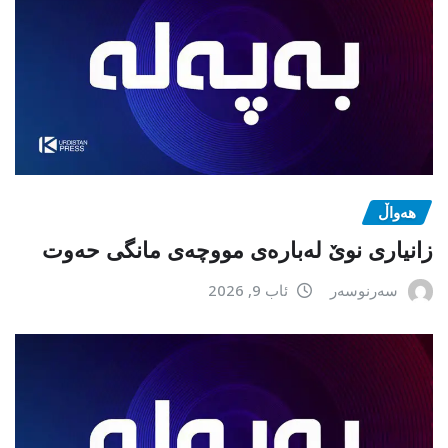
هەواڵ
زانیاری نوێ لەبارەی مووچەی مانگی حەوت
سەرنوسەر
ئاب 9, 2026