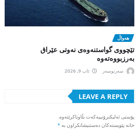
هەواڵ
تێچووی گواستنەوەی نەوتی عێراق
بەرزبووەتەوە
سەرنوسەر
ئاب 9, 2026
LEAVE A REPLY
پۆستی ئەلیکترۆنییەکەت بڵاوناکرێتەوە.
خانە پێویستەکان دەستنیشانکراون بە
*