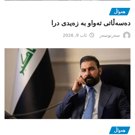
هەواڵ
دەسەڵاتی تەواو بە زەیدی درا
سەرنوسەر
ئاب 9, 2026
هەواڵ