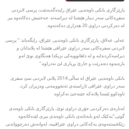
پارێزگاری بانکی ناوەندیی عێراق رایدەگەیەنێت، پرسی لابردنی
سفڕەكانی سەر دینار هێشتا لە دیراسەتە. جەختیش دەكاتەوە بیر
لە دەركردنی دراوی 20 هەزاری دەكەنەوە.
عەلی عەلاق، پارێزگاری بانکی ناوەندیی عێراق، رایگەیاند: ” پرسی
لابردنی سفرەکانی سەر دراوی عێراقی هێشتا لە پلاندانان و
دیراسەکردندایە و لە داهاتوویەکی نزیکدا هەنگاوی نوێ لەو
بارەیەوە دەندرێت و جارێ بڕیاری لێ نەدراوە.”
بانکی ناوەندیی عێراق لە ساڵی 2014 پلانی لابردنی سێ سفری
سەر دراوی عێراقی ئاڕاستەی ئەنجوومەنی وەزیران كرد،
تاوەكوو ئێستا پلانەكە جێبەجێ نەكراوە.
لەبارەی دەركردنی جۆری دراوی نوێ، پارێزگاری بانكی ناوەندی
گوتی:”یەکێک لەو بابەتانەی بانکی ناوەندی بیری لێدەکاتەوە
رێکخستنەوەی یەکەکانی دراوی عێراقییە، لەوانەش دەرچوواندنی