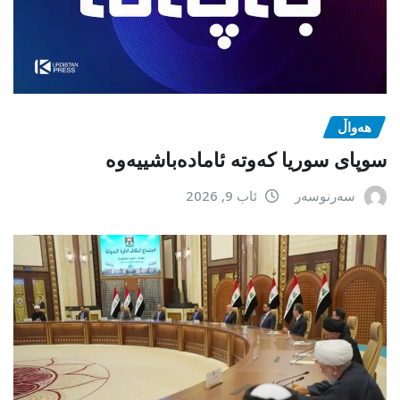
هەواڵ
سوپای سوریا کەوتە ئامادەباشییەوە
سەرنوسەر
ئاب 9, 2026