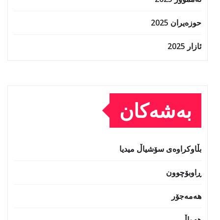
حوزه‌یران 2025
ئازار 2025
بەشەکان
بڵاوکراوەی سۆشیاڵ میدیا
ڕاوبۆچوون
هەمەجۆر
هەواڵ