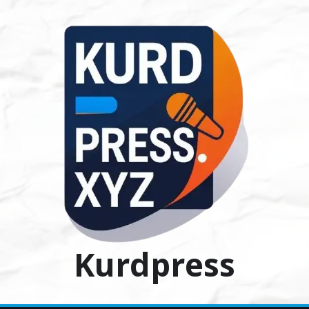
Ski
t
conten
Kurdpress