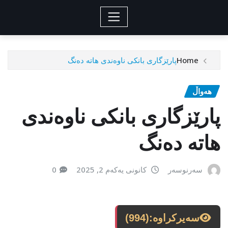
Home
پارێزگاری بانکی ناوەندی هاتە دەنگ
هەواڵ
پارێزگاری بانکی ناوەندی
هاتە دەنگ
سەرنوسەر
کانونی یەکەم 2, 2025
0
سەیرکراوە:
(994)