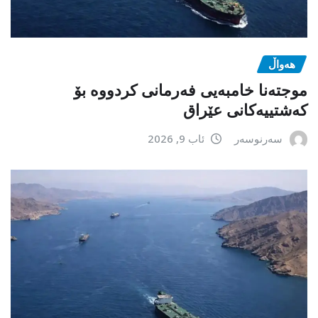
هەواڵ
موجتەنا خامبەیی فەرمانی کردووە بۆ
کەشتییەکانی عێراق
سەرنوسەر
ئاب 9, 2026