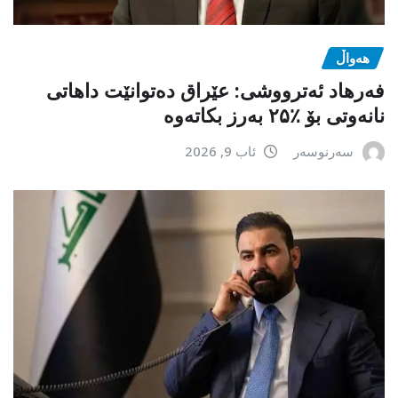
هەواڵ
فەرهاد ئەترووشی: عێراق دەتوانێت داهاتی
نانەوتی بۆ ٪۲۵ بەرز بکاتەوە
سەرنوسەر
ئاب 9, 2026