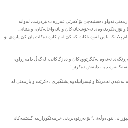
ارمەتی تەواو دەستبەجێ بۆ کەرتی غەززە دەنێردرێت، لەوانە
 و نۆژەنکردنەوەی نەخۆشخانەکان و نانەواخانەکان، و هێنانی
ام پلانەکە باس لەوە ناکات کە کێ ئەم کارە دەکات یان کێ پارەی بۆ
ە ڕێگەی نەتەوە یەکگرتووەکان و دەزگاکانی، لەگەڵ دامەزراوە
یەنەکانەوە نییە، دابەش دەکرێن”.
لەلایەن ئەمریکا و ئیسرائیلەوە پشتگیری دەکرێت و یارمەتی لە
پۆڕانی نێودەوڵەتی” بۆ بەڕێوەبردنی خزمەتگوزارییە گشتییەکانی