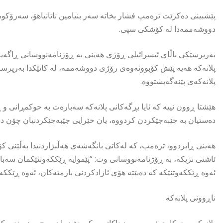
پێشبینی دەکرێت ترەمپ فشار بخاتە سەر بنیامین ناتانیاهۆ، سەرۆکوە
دووشەممەدا لە کۆشکی سپی.
بەرپرسێکی باڵای ئیسرائیلی ڕۆژی هەینی بە ڕۆژنامەنووسانی ڕاگەیان
پلانەکە هەیە پێش کۆبوونەوەی رۆژی دووشەممە، لە کاتێکدا بەرپرسان
پلانەکەی پێنەگەیشتووە.
هێشتا ڕوون نییە کە ئایا بڕگەکانی پلانەکە سەبارەت بە حوکمڕانی و 
دەستیان بە جێبەجێکردن کردووە، یان خێرایی جێبەجێکردنیان چۆن د
هەینی ڕابردوو، ترەمپ، کە لەکاتی بانگەشەی هەڵبژاردنیدا بەڵێنی کۆ
ئاشتی نزیکە، بە ڕۆژنامەنووسانی وت: “پێموایە ڕێککەوتنێکمان سەبار
ئەوە ڕێککەوتنێکە کە دەبێتە هۆی ئازادکردنی بارمتەکان، ئەوە ڕێککە
ناڕوونی پلانەکە