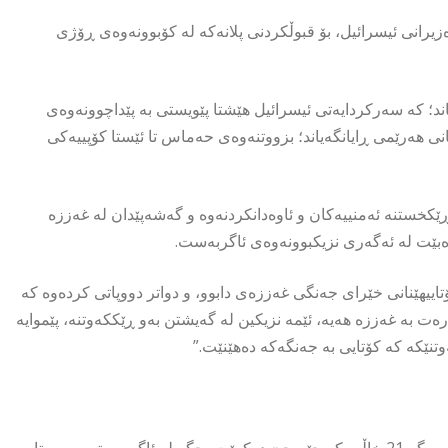
زیرانی ئیسرائیل، بۆ قبوڵکردنی پلانەکە لە کۆبوونەوەی ڕۆژی
د؛ کە سەرکردایەتی ئیسرائیل هێشتا پێویستی بە پێداچوونەوەی
ی هەرێمی ڕایانگەیاند؛ بزووتنەوەی حەماس تا ئێستا کۆپییەکی
ڕێکخستنە ئەمنییەکان و ئاوەدانکردنەوە و گەشەپێدان لە غەززە
ەبێت لە ئەگەری نزیکبوونەوەی ئاگربەست.
تاییهێنانی خێرای جەنگی غەززەی دابوو، و دواتر دووپاتی کردەوە کە
ەت بە غەززە هەیە، ئێمە نزیکین لە گەیشتن بەو ڕێککەوتنە، پێموایە
وتنێکە کە کۆتایی بە جەنگەکە دەهێنێت.”
پلانەکە وردەکاری ئەوە ڕوون ناکاتەوە کە چۆن یان بە چ ڕیزبەندییەک بڕگە 21 خاڵییەکە جێبەجێ دەکرێت، جگە لە ئاگربەستی سەرەتایی