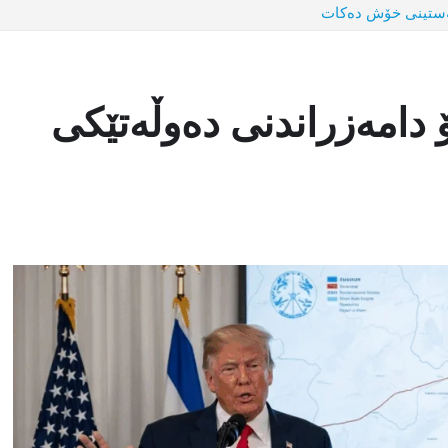
لەستینی خۆش دەکات
 دامەزراندنی دەوڵەتێکی