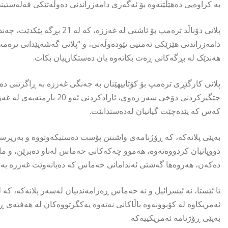
بە کراوەیی دەهێڵێتەوە بۆ ئەگەری دامەزراندنی دەوڵەتێکی فەلەستین
پلانی دۆناڵد ترەمپ بۆ ئاشتی لە
دامەزراندنی هێزێکی ئەمنیی نێودەوڵەتی، و “پلانی گەشەپێدانی ترەمپ
هەندێک لە بڕگەکانی ڕەت بکاتەوە یان دەستکارییان بکات.
پلانی کارگێڕی ترەمپ بۆ کۆتاییهێنان بە جەنگی غەززە بە ڕاگرتنی 
کەس کە پێدەچێت گیانیان لەدەستدابێت.
بەپێی پلانەکە، کە ڕۆژنامەی واشنتن پۆست دەستیکەوتووە و بەرپرسان
دووپاتیان کردووەتەوە، هەموو چەکەکانی حەماس لەناو دەبرێن، و م
دەکەن، هەروەها گەشتی ئەندامانی حەماس کە دەیانەوێت غەززە بەجێب
ئەمریکاوە لە کۆبوونەوە باڵاکانی نەتەوە یەکگرتووەکان لە هەفتەی ڕ
بەپێی ڕۆژنامە ئەمریکییەکە.