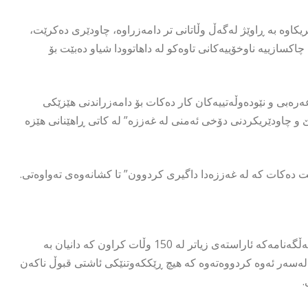
کاوە بە ڕاوێژ لەگەڵ وڵاتانی تر دامەزراوە، چاودێری دەکرێت،
اکسازییە ناوخۆییەکانی تاوەکو لە داهاتوودا شیاو دەبێت بۆ
ەرەبی و نێودەوڵەتییەکان کار دەکات بۆ دامەزراندنی هێزێکی
و چاودێریکردنی دۆخی ئەمنی لە غەززە” لە کاتی ڕاهێنانی هێزە
ست دەکات کە لە غەززەدا داگیری کردوون” تا کشانەوەی تەواوەتی.
ڕۆژنامەی واشنتن پۆست ئاماژەی بەوەداوە، کە دوو بڕگەی کۆتایی بەڵگەنامەکە ئاراستەی زیاتر لە 150 وڵات کراون کە دانیان بە
 لەسەر ئەوە کردووەتەوە کە هیچ ڕێککەوتنێکی ئاشتی قبوڵ ناکەن
.