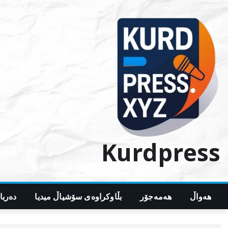
Ski
t
conten
Kurdpress
هەواڵ
هەمەجۆر
بڵاوکراوەی سۆشیاڵ میدیا
دەربا