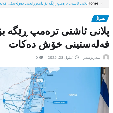
Home
پلانی ئاشتی ترەمپ ڕێگە بۆ دامەزراندنی دەوڵەتێکی فە
هەواڵ
پلانی ئاشتی ترەمپ ڕێگە بۆ
فەلەستینی خۆش دەکات
سەرنوسەر
ئیلول 28, 2025
0