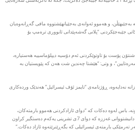
 بەجێبهێڵن، و هەموو ئەوانەی بەجێیانهێشتووە مافی گەڕانەوەیان
کاتی جێبەجێکردنی “پلانی گەشەپێدانی ئابووری ترەمپ بۆ
نتۆن پۆست بۆ تاوتوێکردنی ئەم دۆسیە دیپلۆماسییە هەستیارە،
 سەرەتایین”، و وتی: “هێشتا چەندین شت هەن کە پێویستیان بە
 نەدایەوە، ڕۆژنامەی “تایمز ئۆف ئیسرائیل” هەندێک وردەکاری
وونە، باس لەوە دەکات کە “دوای ئازادکردنی هەموو بارمتەکان،
ئیسرائیل 250 سزادراو بە زیندانی هەتاهەتایی لەگەڵ 1700 کەس لە دانیشتووانی غەززە کە دوای 7ی تشرینی یەکەم دەستگیر کراون