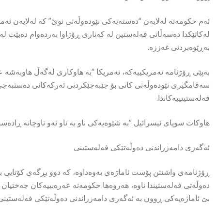
ئەم حکومەتە لەلایەن “دەستەیەکی نێودەوڵەتی نوێ” کە لەلایەن ئەمری
لەکاتێکدا دەسەڵاتی فەلەستین لە کەناری ڕۆژاوا بەردەوام دەبێت لە چ
بەڕێوەبردنی غەززە.
بەپێی ڕۆژنامە ئەمریکییەکە، ئەمریکا “بە هاوکاری لەگەڵ هاوبەشە ع
سەقامگیری نێودەوڵەتی کاتی بۆ جێبەجێکردنی ئەرکەکانی دەستبەجێ 
فەلەستینییەکاندا.
هاوکات سوپای ئیسرائیل “بە شێوەیەکی ناو بە ناو ئەو ناوچانە ڕادە
ئەگەری دامەزراندنی دەوڵەتێکی فەلەستینی
دەوڵەتی فەلەستیندا ناوە، هەروەها حکومەتە عەرەبییەکان جەختیان
بێ ئاماژەیەکی ڕوون بە ئەگەری دامەزراندنی دەوڵەتێکی فەلەستینی