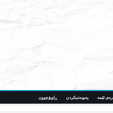
رەی ئێمە
پەیوەندیکردن
ڕاوبۆچوون