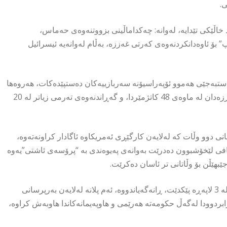
ی.
 غەززە، کە لە 21 بڕگە پێکدێت، چەند خاڵێکی تێدایە، لەوانە: چەکداماڵینی بزووتنەوەی حەماس،
” بۆ ئاوەدانکردنەوەی کەرتی غەززە، بەڵام لەوانەیە ئیسرائیل
دەستبەجێی هەموو ئۆپەراسیۆنە سەربازییەکان دەستپێدەکات، هەروەها
جێگیرکردنی دۆخی سەر زەوی، ئازادکردنی ئەو 20 بارمتەیەی لە غەززەدان لە ماوەی 48 کاتژمێردا، و گەڕاندنەوەی تەرمی زیاتر لە 20
ی دوو وڵات کە لەلایەن کارگێڕی ئەمریکاوە ئاگادار کراونەتەوە،
افی لێخۆشبوون دەدرێت بەوانەی پەیوەندی بە “پرۆسەی ئاشتی”یەوە
هێڵن بۆ وڵاتانی تر ئاسان دەکرێت.
تا ئێستا، نە ئیسرائیل و نە حەماس ڕەزامەندییان لەسەر پلانەکە، کە لە 3 لاپەڕە پێکدێت، ڕانەگەیاندووە، ئەم پلانە لەلایەن بەرپرسانی
ابردوودا لەگەڵ حکومەتە هەرێمی و هاوپەیمانەکاندا هاوبەش کراوە،