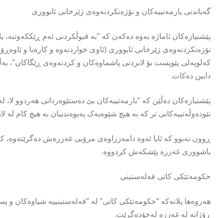
گەیاندنی یارمەتییەکان و نۆژەنکردنەوەی ژێرخانی ئابووری
پێشنیازەکان ئاماژە بەوە دەکەن کە “بە قبوڵکردنی ئەم ڕێککەوتنە، ی
نۆژەنکردنەوەی ژێرخانی ئابووری (ئاوی خواردنەوە و کارەبا و ئاوەڕۆ)
کەلوپەلی پێویست بۆ لابردنی پاشماوەکان و کردنەوەی ڕێگاکان”، بەڵ
دابین دەکات.
پێشنیازەکان دەڵێن کە “یارمەتییەکان بێ دەستێوەردانی هەردوو لا، ل
نێودەوڵەتییەکانی تر کە بە هیچ شێوەیەک پەیوەندییان بە هیچ کام لە لا
ڕوون نەبوو کە ئایا ئەوە دامەزراوەی مرۆیی غەززەش دەگرێتەوە، کە 
باشووری غەززە پێشکەش کردووە.
حکومەتێکی کاتی فەلەستینی
هەروەها پلانەکە “حکومەتێکی کاتی” لە “فەلەستینییە شیاوەکان و پس
ڕۆژانە لە غەززە لەخۆدەگرێت.