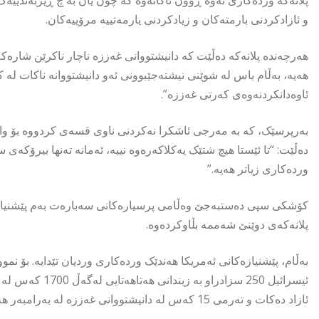
و ئازادکردنی بارمتەکان و زیادکردنی یارمەتییە مرۆییەکان.
هەرچەندە پلانەکە دەڵێت کە دانیشتووانی غەززە ناچار ناکرێن شارەکە
هەیە، بەڵام باس لە شوێنی نیشتەجێبوونی ئەو دانیشتووانە ناکات لە 
ئاوەدانکردنەوەی کەرتی غەززە”.
بەرپرسێک، کە بە مەرجی ئاشکرا نەکردنی ناوی قسەی کردووە بۆ واش
دەڵێت: “تا ئێستا هیچ شتێک یەکلاکەرەوە نییە، ئەمانە تەنها بیرۆکەی
وردەکاری زیاتر هەیە.”
کۆشکی سپی دەستبەجێ وەڵامی پرسیارەکانی سەبارەت بەم پێشنیازانە
پلانەکەی دوێنێ شەممە بڵاوکردەوە.
بەڵام، پێشنیازەکانی ئەمریکا هەندێک وردەکاری وردیان تێدایە. بۆ نم
ئازاد دەکات و تەرمی 15 کەس لە دانیشتووانی غەززە لە بەرامبەر هەر تەرمێکی بارمتەی ئیسرائیلی کە بگەڕێنرێتەوە ئازاد دەکات.”