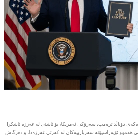
کەی دۆناڵد ترەمپ، سەرۆکی ئەمریکا، بۆ ئاشتی لە غەززە ئاشکرا
جێی هەموو ئۆپەراسیۆنە سەربازییەکان لە کەرتی غەززەدا، و دەرگاش