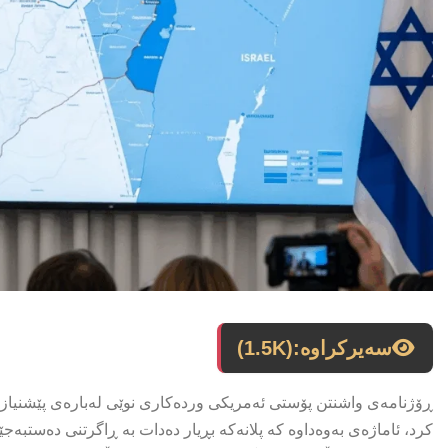
سەیرکراوە:
(1.5K)
ڕۆژنامەی واشنتن پۆستی ئەمریکی وردەکاری نوێی لەبارەی پێشنیازە
کرد، ئاماژەی بەوەداوە کە پلانەکە بڕیار دەدات بە ڕاگرتنی دەستبە