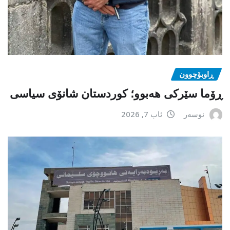
ڕاوبۆچوون
ڕۆما سێرکی هەبوو؛ کوردستان شانۆی سیاسی
نوسەر
ئاب 7, 2026