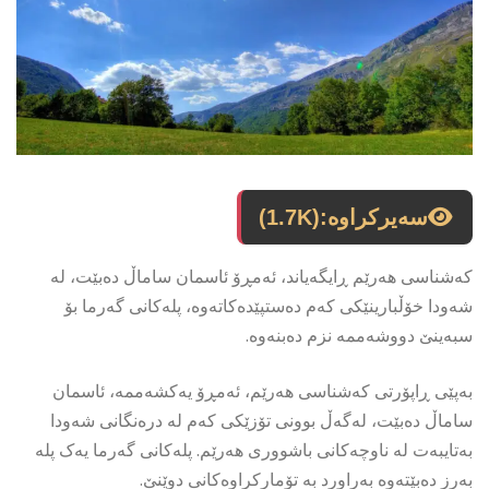
سەیرکراوە:
(1.7K)
کەشناسی هەرێم ڕایگەیاند، ئەمڕۆ ئاسمان ساماڵ دەبێت، لە
شەودا خۆڵبارینێکی کەم دەستپێدەکاتەوە، پلەکانی گەرما بۆ
سبەینێ دووشەممە نزم دەبنەوە.
بەپێی ڕاپۆرتی کەشناسی هەرێم، ئەمڕۆ یەکشەممە، ئاسمان
ساماڵ دەبێت، لەگەڵ بوونى تۆزێکى کەم لە درەنگانى شەودا
بەتایبەت لە ناوچەکانى باشوورى هەرێم. پلەکانی گەرما یەک پلە
بەرز دەبێتەوە بەراورد بە تۆمارکراوەکانی دوێنێ.