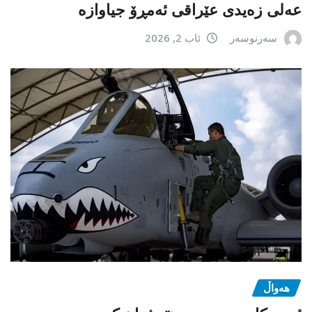
عەلی زەیدی عێراقی ئەمڕۆ جیاوازە
سەرنوسەر
ئاب 2, 2026
هەواڵ