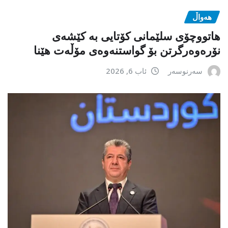
هەواڵ
هاتووچۆی سلێمانی کۆتایی بە کێشەی
نۆرەوەرگرتن بۆ گواستنەوەی مۆڵەت هێنا
سەرنوسەر
ئاب 6, 2026