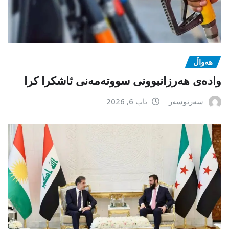
هەواڵ
وادەی هەرزانبوونی سووتەمەنی ئاشکرا کرا
سەرنوسەر
ئاب 6, 2026