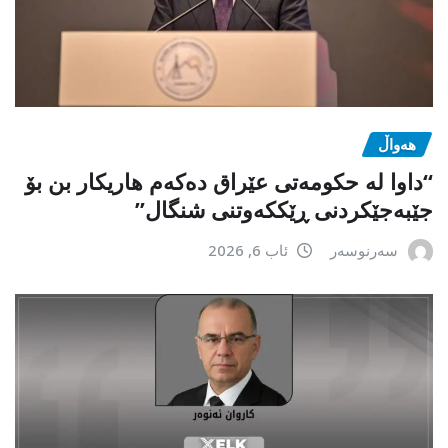
هەواڵ
“داوا لە حكومەتی عێراق دەكەم هاریكار بن بۆ
جێبەجێكردنی ڕێككەوتنی شنگال”
سەرنوسەر
ئاب 6, 2026