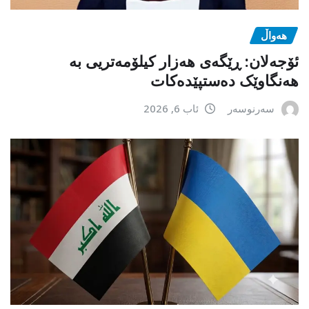
هەواڵ
ئۆجەلان: ڕێگەی هەزار کیلۆمەتریی بە
هەنگاوێک دەستپێدەکات
سەرنوسەر
ئاب 6, 2026