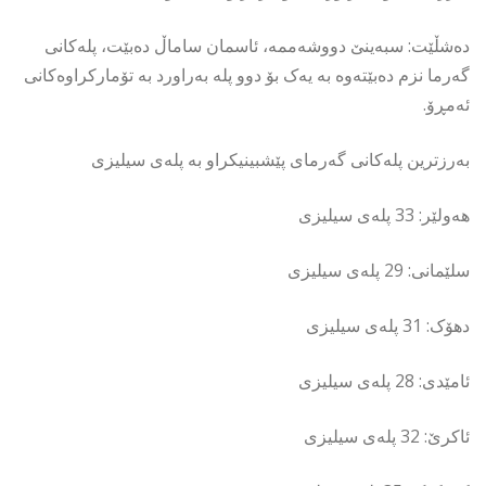
دەشڵێت: سبەینێ دووشەممە، ئاسمان ساماڵ دەبێت، پلەکانی
گەرما نزم دەبێتەوە بە یەک بۆ دوو پلە بەراورد بە تۆمارکراوەکانی
ئەمڕۆ.
بەرزترین پلەکانی گەرمای پێشبینیکراو بە پلەی سیلیزی
هەولێر: 33 پلەی سیلیزی
سلێمانی: 29 پلەی سیلیزی
دهۆک: 31 پلەی سیلیزی
ئامێدی: 28 پلەی سیلیزی
ئاکرێ: 32 پلەی سیلیزی