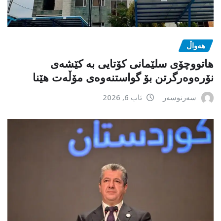
هەواڵ
هاتووچۆی سلێمانی کۆتایی بە کێشەی
نۆرەوەرگرتن بۆ گواستنەوەی مۆڵەت هێنا
سەرنوسەر
ئاب 6, 2026