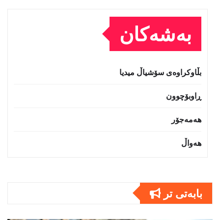
بەشەکان
بڵاوکراوەی سۆشیاڵ میدیا
ڕاوبۆچوون
هەمەجۆر
هەواڵ
بابەتى تر