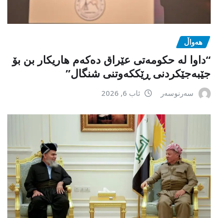
هەواڵ
“داوا لە حكومەتی عێراق دەكەم هاریكار بن بۆ
جێبەجێكردنی ڕێككەوتنی شنگال”
سەرنوسەر
ئاب 6, 2026