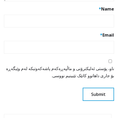
*
Name
*
Email
ناو، پۆستی ئەلیکترۆنی و ماڵپەڕەکەم پاشەکەوتبکە لەم وێبگەڕە
بۆ جاری داهاتوو کاتێک تێبینیم نووسی.