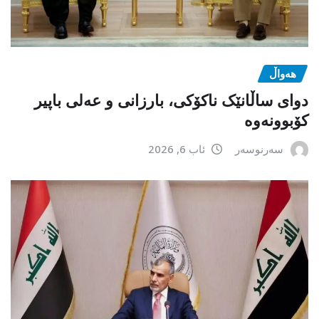
هەواڵ
دوای ساڵانێک ناکۆکی، بارزانی و عەلی باپیر
کۆبوونەوە
سەرنوسەر
ئاب 6, 2026