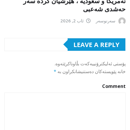
ئەمریکا و سعودیە ، هێرشیان کردە سەر
حەشدی شەعبی
سەرنوسەر
ئاب 2, 2026
LEAVE A REPLY
پۆستی ئەلیکترۆنییەکەت بڵاوناکرێتەوە.
خانە پێویستەکان دەستنیشانکراون بە
*
Comment