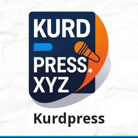
Ski
t
conten
Kurdpress