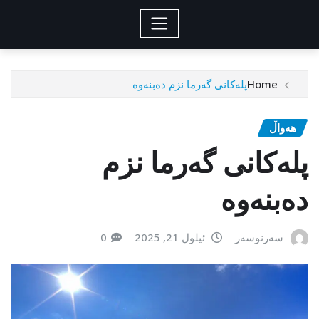
Home
پلەکانی گەرما نزم دەبنەوە
هەواڵ
پلەکانی گەرما نزم
دەبنەوە
سەرنوسەر
ئیلول 21, 2025
0