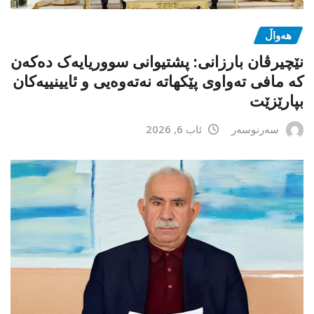
هەواڵ
نێچیرڤان بارزانی: پشتیوانی سووریایەک دەکەن
کە مافی تەواوی پێکهاتە نەتەوەیی و ئایینییەکان
بپارێزێت
سەرنوسەر
ئاب 6, 2026