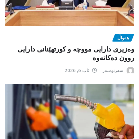
هەواڵ
وەزیری دارایی مووچە و کورتهێنانی دارایی
روون دەکاتەوە
سەرنوسەر
ئاب 6, 2026