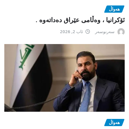
هەواڵ
ئۆکرانیا ، وەڵامی عێراق دەداتەوە .
سەرنوسەر
ئاب 2, 2026
هەواڵ