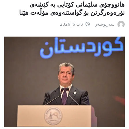
هاتووچۆی سلێمانی کۆتایی بە کێشەی
نۆرەوەرگرتن بۆ گواستنەوەی مۆڵەت هێنا
سەرنوسەر
ئاب 6, 2026