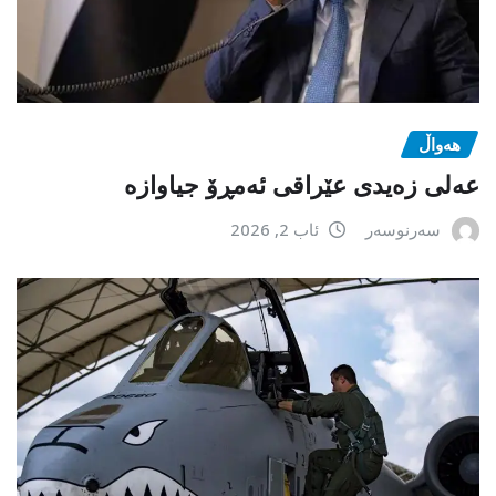
هەواڵ
عەلی زەیدی عێراقی ئەمڕۆ جیاوازە
سەرنوسەر
ئاب 2, 2026