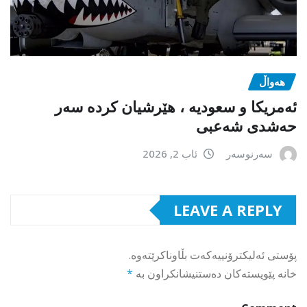
هەواڵ
ئەمریکا و سعودیە ، هێرشیان کردە سەر
حەشدی شەعبی
سەرنوسەر
ئاب 2, 2026
LEAVE A REPLY
پۆستی ئەلیکترۆنییەکەت بڵاوناکرێتەوە.
خانە پێویستەکان دەستنیشانکراون بە
*