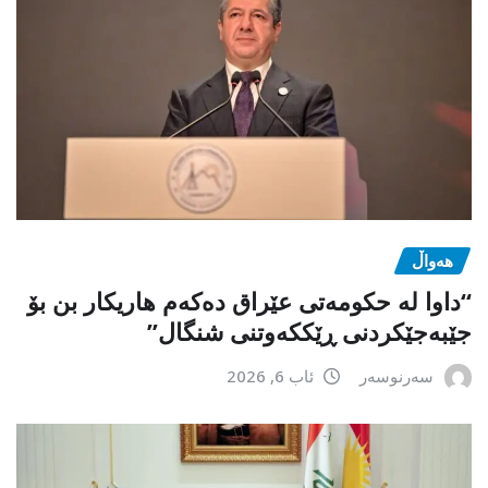
هەواڵ
“داوا لە حكومەتی عێراق دەكەم هاریكار بن بۆ
جێبەجێكردنی ڕێككەوتنی شنگال”
سەرنوسەر
ئاب 6, 2026