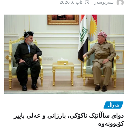
سەرنوسەر
ئاب 6, 2026
هەواڵ
دوای ساڵانێک ناکۆکی، بارزانی و عەلی باپیر
کۆبوونەوە