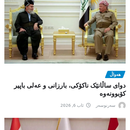
هەواڵ
دوای ساڵانێک ناکۆکی، بارزانی و عەلی باپیر
کۆبوونەوە
سەرنوسەر
ئاب 6, 2026