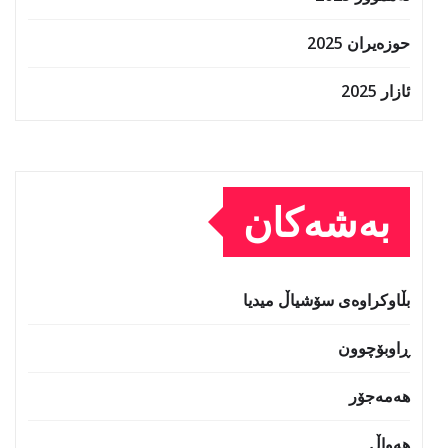
حوزه‌یران 2025
ئازار 2025
بەشەکان
بڵاوکراوەی سۆشیاڵ میدیا
ڕاوبۆچوون
هەمەجۆر
هەواڵ