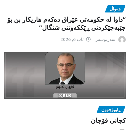
هەواڵ
“داوا لە حكومەتی عێراق دەكەم هاریكار بن بۆ
جێبەجێكردنی ڕێككەوتنی شنگال”
سەرنوسەر
ئاب 6, 2026
ڕاوبۆچوون
کچانی قۆچان