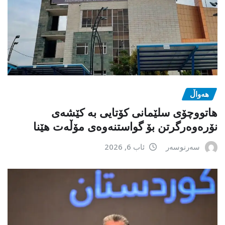
هەواڵ
هاتووچۆی سلێمانی کۆتایی بە کێشەی
نۆرەوەرگرتن بۆ گواستنەوەی مۆڵەت هێنا
سەرنوسەر
ئاب 6, 2026