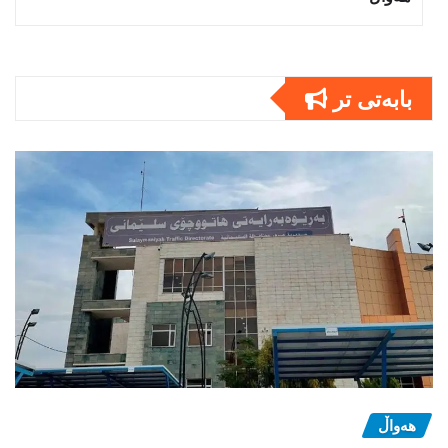
بابەتى تر
هەواڵ