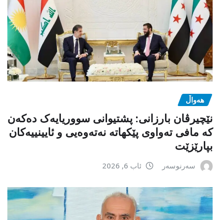
هەواڵ
نێچیرڤان بارزانی: پشتیوانی سووریایەک دەکەن
کە مافی تەواوی پێکهاتە نەتەوەیی و ئایینییەکان
بپارێزێت
سەرنوسەر
ئاب 6, 2026