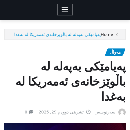
Home
پەیامێکی بەپەلە لە باڵوێزخانه‌ی ئه‌مه‌ریكا له‌ به‌غدا
هەواڵ
پەیامێکی بەپەلە لە
باڵوێزخانه‌ی ئه‌مه‌ریكا له‌
به‌غدا
سەرنوسەر
تشرینی دووەم 29, 2025
0