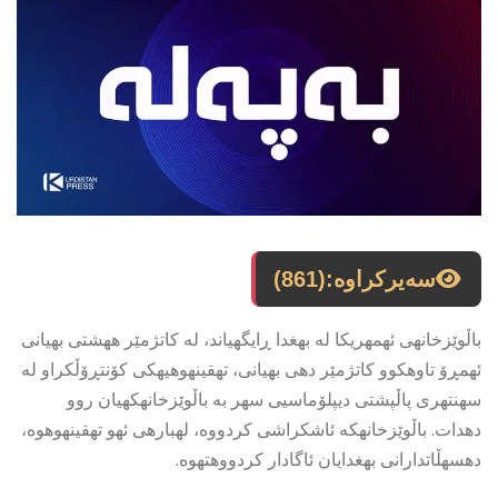
سەیرکراوە:
(861)
باڵوێزخانهی ئهمهریكا له بهغدا ڕایگهیاند، له كاتژمێر ههشتی بهیانی
ئهمڕۆ تاوهكوو كاتژمێر دهی بهیانی، تهقینهوهیهكی كۆنتڕۆڵكراو له
سهنتهری پاڵپشتی دیپلۆماسیی سهر به باڵوێزخانهكهیان روو
دهدات. باڵوێزخانهكه ئاشكراشی كردووه، لهبارهی ئهو تهقینهوهوه،
دهسهڵاتدارانی بهغدایان ئاگادار كردووهتهوه.