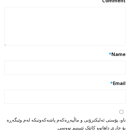
Comment
*
Name
*
Email
ناو، پۆستی ئەلیکترۆنی و ماڵپەڕەکەم پاشەکەوتبکە لەم وێبگەڕە
بۆ جاری داهاتوو کاتێک تێبینیم نووسی.