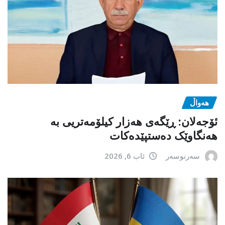
هەواڵ
ئۆجەلان: ڕێگەی هەزار کیلۆمەتریی بە
هەنگاوێک دەستپێدەکات
سەرنوسەر
ئاب 6, 2026