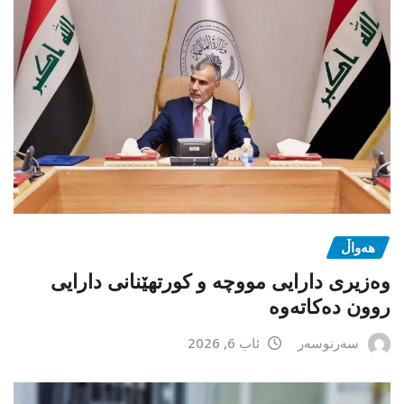
هەواڵ
وەزیری دارایی مووچە و کورتهێنانی دارایی
روون دەکاتەوە
سەرنوسەر
ئاب 6, 2026