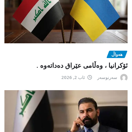
هەواڵ
ئۆکرانیا ، وەڵامی عێراق دەداتەوە .
سەرنوسەر
ئاب 2, 2026