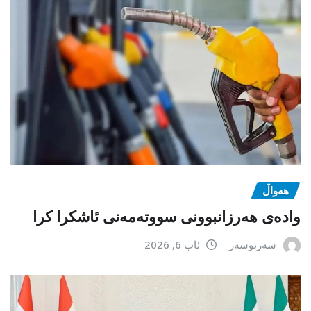
هەواڵ
وادەی هەرزانبوونی سووتەمەنی ئاشکرا کرا
سەرنوسەر
ئاب 6, 2026