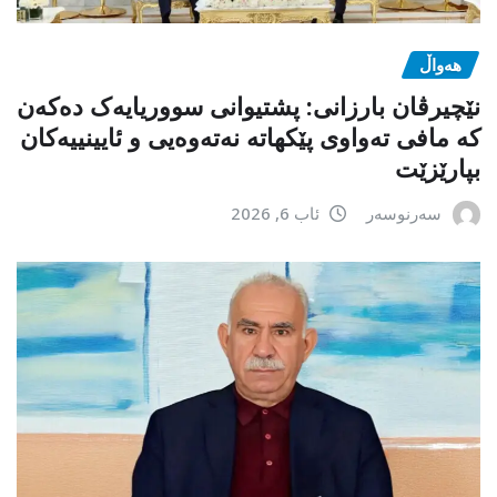
هەواڵ
نێچیرڤان بارزانی: پشتیوانی سووریایەک دەکەن
کە مافی تەواوی پێکهاتە نەتەوەیی و ئایینییەکان
بپارێزێت
سەرنوسەر
ئاب 6, 2026