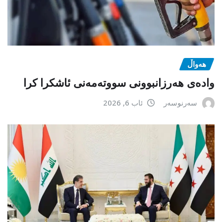
هەواڵ
وادەی هەرزانبوونی سووتەمەنی ئاشکرا کرا
سەرنوسەر
ئاب 6, 2026