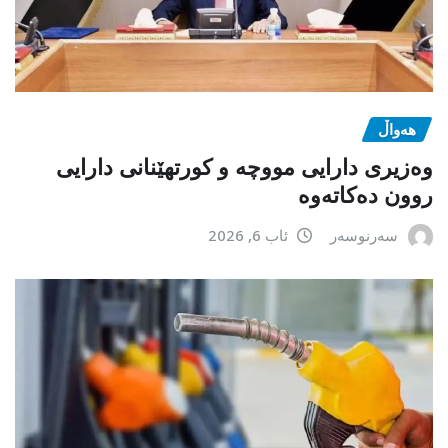
هەواڵ
وەزیری دارایی مووچە و کورتهێنانی دارایی
روون دەکاتەوە
سەرنوسەر
ئاب 6, 2026