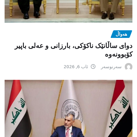
هەواڵ
دوای ساڵانێک ناکۆکی، بارزانی و عەلی باپیر
کۆبوونەوە
سەرنوسەر
ئاب 6, 2026