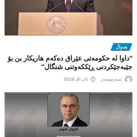
هەواڵ
“داوا لە حكومەتی عێراق دەكەم هاریكار بن بۆ
جێبەجێكردنی ڕێككەوتنی شنگال”
سەرنوسەر
ئاب 6, 2026