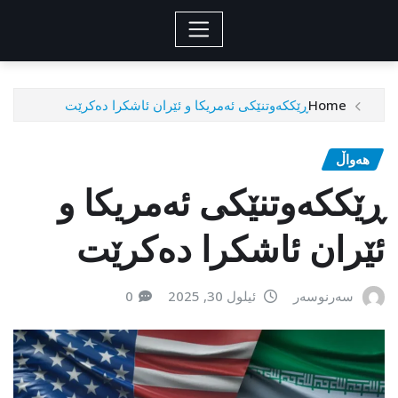
Home
ڕێککەوتنێکی ئەمریکا و ئێران ئاشکرا دەکرێت
هەواڵ
ڕێککەوتنێکی ئەمریکا و
ئێران ئاشکرا دەکرێت
سەرنوسەر
ئیلول 30, 2025
0