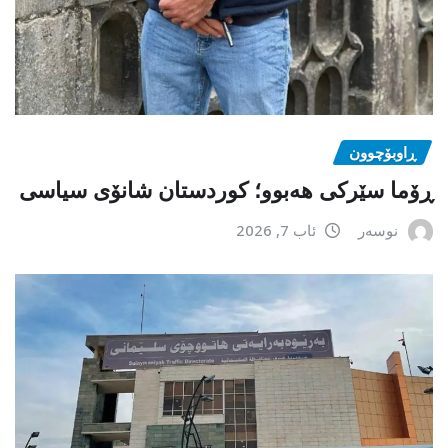
ڕاوبۆچوون
ڕۆما سێرکی هەبوو؛ کوردستان شانۆی سیاسی
نوسەر
ئاب 7, 2026