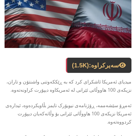
سەیرکراوە:
(1.5K)
میدیای ئەمریکا ئاشکرای کرد کە بە ڕێککەوتنی واشنتۆن و تاران،
نزیکەی 100 هاووڵاتی ئێرانی لە ئەمریکاوە دیپۆرت کراونەتەوە.
ئەمڕۆ سێشەممە، ڕۆژنامەی نیویۆرک تایمز بڵاویکردەوە، ئیدارەی
ئەمریکا نزیکەی 100 هاووڵاتی ئێرانی بۆ وڵاتەکەیان دیپۆرت
کردووەتەوە.