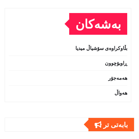
بەشەکان
بڵاوکراوەی سۆشیاڵ میدیا
ڕاوبۆچوون
هەمەجۆر
هەواڵ
بابەتى تر