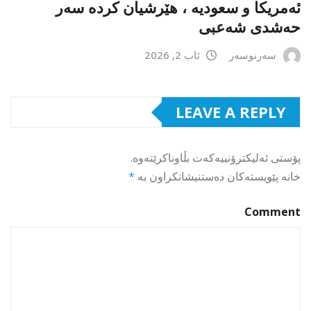
ئەمریکا و سعودیە ، هێرشیان کردە سەر
حەشدی شەعبی
سەرنوسەر
ئاب 2, 2026
LEAVE A REPLY
پۆستی ئەلیکترۆنییەکەت بڵاوناکرێتەوە.
خانە پێویستەکان دەستنیشانکراون بە
*
Comment