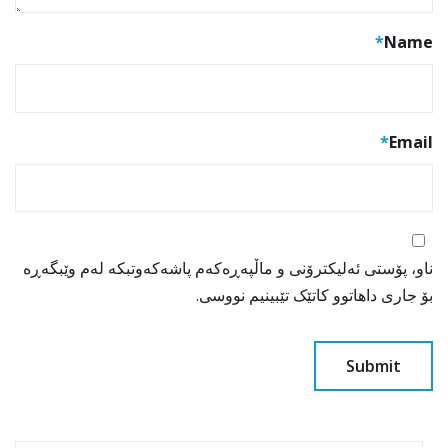
*
Name
*
Email
ناو، پۆستی ئەلیکترۆنی و ماڵپەڕەکەم پاشەکەوتبکە لەم وێبگەڕە
بۆ جاری داهاتوو کاتێک تێبینیم نووسی.