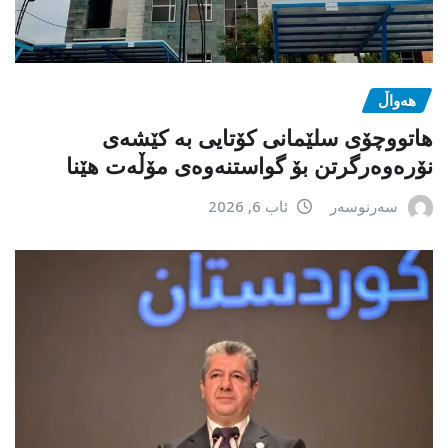
هەواڵ
هاتووچۆی سلێمانی کۆتایی بە کێشەی
نۆرەوەرگرتن بۆ گواستنەوەی مۆڵەت هێنا
سەرنوسەر
ئاب 6, 2026