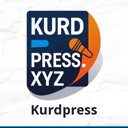
Ski
t
conten
Kurdpress