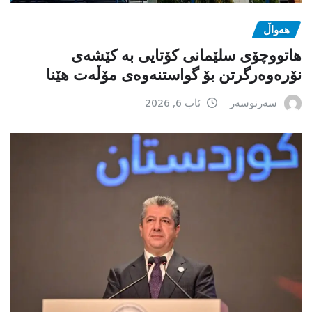
هەواڵ
هاتووچۆی سلێمانی کۆتایی بە کێشەی
نۆرەوەرگرتن بۆ گواستنەوەی مۆڵەت هێنا
سەرنوسەر
ئاب 6, 2026