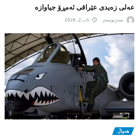
عەلی زەیدی عێراقی ئەمڕۆ جیاوازە
سەرنوسەر
ئاب 2, 2026
هەواڵ