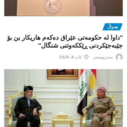
هەواڵ
“داوا لە حكومەتی عێراق دەكەم هاریكار بن بۆ
جێبەجێكردنی ڕێككەوتنی شنگال”
سەرنوسەر
ئاب 6, 2026