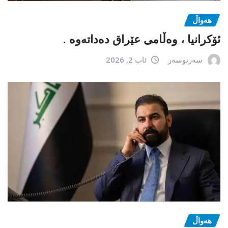
هەواڵ
ئۆکرانیا ، وەڵامی عێراق دەداتەوە .
سەرنوسەر
ئاب 2, 2026
هەواڵ