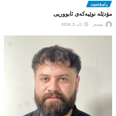
ڕاوبۆچوون
مۆدێلە نوێیەکەى ئابووریی
نوسەر
ئاب 3, 2026