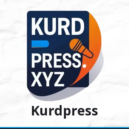
Ski
t
conten
Kurdpress