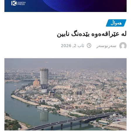
هەواڵ
لە عێراقەەوە بێدەنگ نابین
سەرنوسەر
ئاب 2, 2026