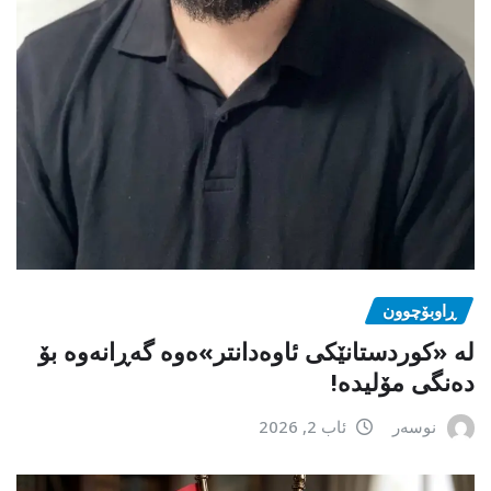
ڕاوبۆچوون
لە «کوردستانێکی ئاوەدانتر»ەوە گەڕانەوە بۆ
دەنگی مۆلیدە!
نوسەر
ئاب 2, 2026