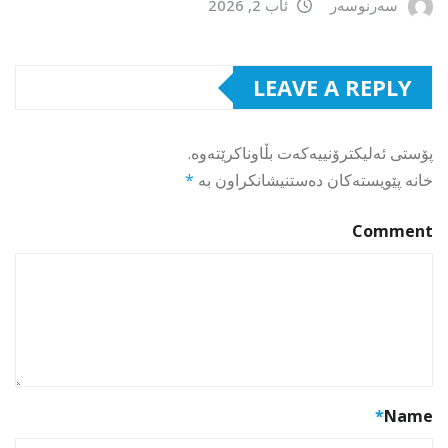
سەرنوسەر
ئاب 2, 2026
LEAVE A REPLY
پۆستی ئەلیکترۆنییەکەت بڵاوناکرێتەوە.
خانە پێویستەکان دەستنیشانکراون بە
*
Comment
*
Name