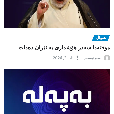
هەواڵ
موقتەدا سەدر هۆشداری بە ئێران دەدات
سەرنوسەر
ئاب 2, 2026