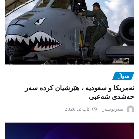
هەواڵ
ئەمریکا و سعودیە ، هێرشیان کردە سەر
حەشدی شەعبی
سەرنوسەر
ئاب 2, 2026