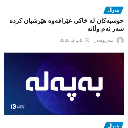
هەواڵ
حوسیەکان لە خاکی عێراقەوە هێرشیان کردە
سەر ئەم وڵاتە
سەرنوسەر
ئاب 2, 2026
هەواڵ