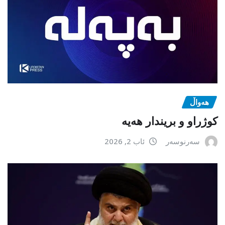
هەواڵ
كوژراو و بریندار هەیە
سەرنوسەر
ئاب 2, 2026