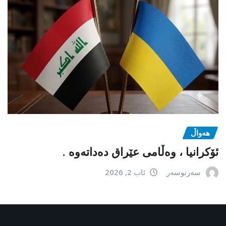
هەواڵ
ئۆکرانیا ، وەڵامی عێراق دەداتەوە .
سەرنوسەر
ئاب 2, 2026