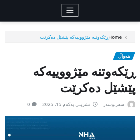
Home
ڕێکەوتنە مێژووییەکە پێشێل دەکرێت
هەواڵ
ڕێکەوتنە مێژووییەکە
پێشێل دەکرێت
سەرنوسەر
تشرینی یەکەم 15, 2025
0