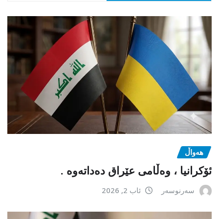
هەواڵ
ئۆکرانیا ، وەڵامی عێراق دەداتەوە .
سەرنوسەر
ئاب 2, 2026