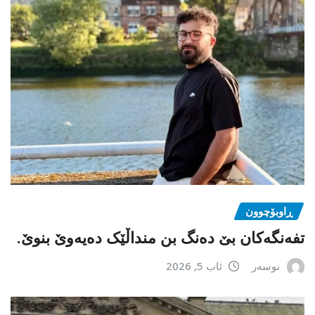
ڕاوبۆچوون
تفەنگەکان بێ دەنگ بن منداڵێک دەیەوێ بنوێ.
نوسەر
ئاب 5, 2026