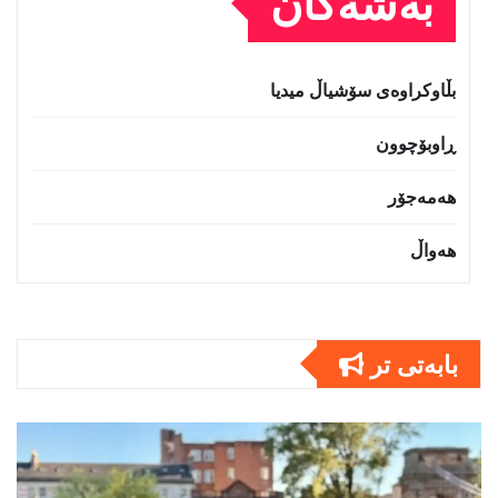
بەشەکان
بڵاوکراوەی سۆشیاڵ میدیا
ڕاوبۆچوون
هەمەجۆر
هەواڵ
بابەتى تر