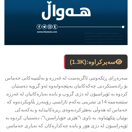
سەیرکراوە:
(1.3K)
سەرەڕای ڕێکەوتنی ئاگربەست لە غەززە و بەڵێنییەکانی حەماس
بۆ رادەستکردنی چەکەکانیان بەپێچەوانەوە ئەو گروپە دەستیان
کردوە بە ئۆپراسیۆن لە دژی گروپ و باندە نەیارەکانیان لە غەززە.
سێشەممە 14ی تشرینی یەکەم ئاژانسی رۆیتەرز بڵاویکردەوە کە
حەماس لە هەوڵی بەهێزکردنەوەی ریزەکانیدایە و یەکەیەکی
نوێیان پێکهێناوە، بە ناوی \”هێزی خۆپاراستن\”، دەستیان کردوە بە
ئۆپەراسیۆن لە دژی هۆز و باندە چەکدارەکان کە نەیاری حەماسن