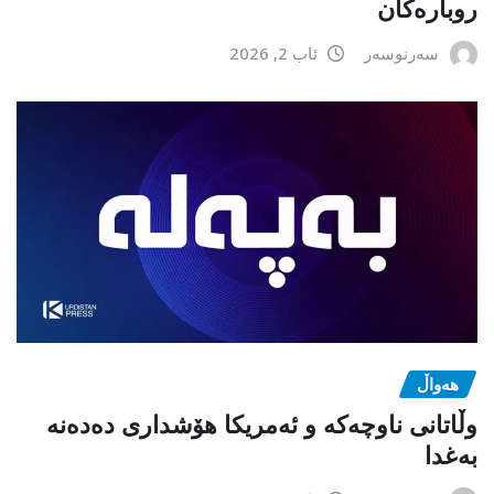
روبارەکان
سەرنوسەر
ئاب 2, 2026
هەواڵ
وڵاتانی ناوچەکە و ئەمریکا هۆشداری دەدەنە
بەغدا