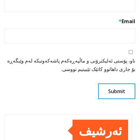
*
Email
ناو، پۆستی ئەلیکترۆنی و ماڵپەڕەکەم پاشەکەوتبکە لەم وێبگەڕە
بۆ جاری داهاتوو کاتێک تێبینیم نووسی.
ئەرشیف