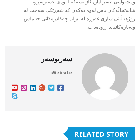
و پشتواینی ئیسرائیلن. ئاژانسەکە ئەوەی خستوەتڕو،
شایەتحاڵەکان باس لەوە دەکەن کە شەڕێکی سەخت لە
رۆژهەڵاتی شاری غەززە لە نێوان چەکادرەکانی حەماس
ونەیارەکانیاندا ڕودەدات.
سەرنوسەر
Website:
RELATED STORY