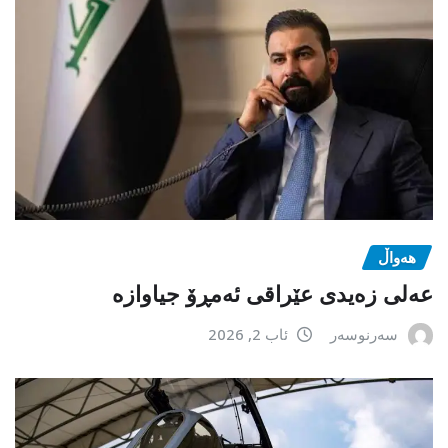
هەواڵ
عەلی زەیدی عێراقی ئەمڕۆ جیاوازە
سەرنوسەر
ئاب 2, 2026