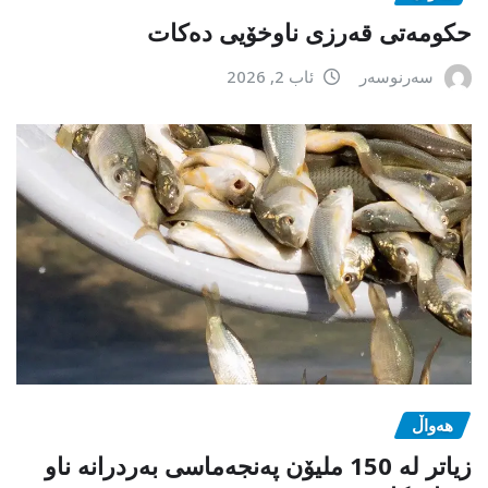
حکومەتی قەرزی ناوخۆیی دەکات
سەرنوسەر
ئاب 2, 2026
هەواڵ
زیاتر لە 150 ملیۆن پەنجەماسی بەردرانە ناو