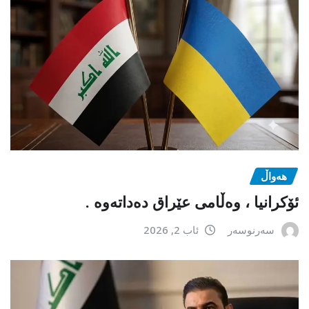
هەواڵ
ئۆکرانیا ، وەڵامی عێراق دەداتەوە .
سەرنوسەر
ئاب 2, 2026