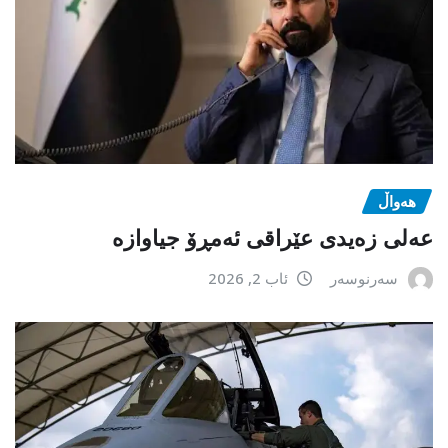
هەواڵ
عەلی زەیدی عێراقی ئەمڕۆ جیاوازە
سەرنوسەر
ئاب 2, 2026