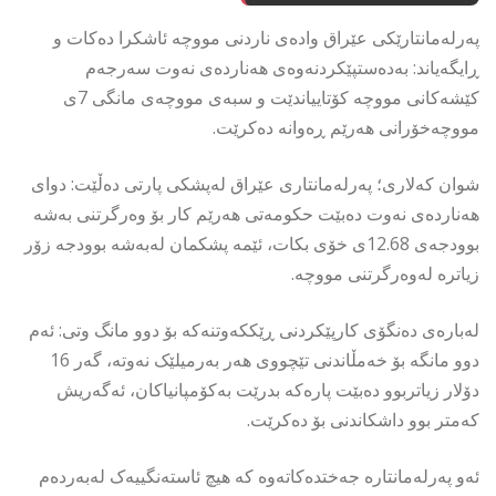
پەرلەمانتارێکی عێراق وادەی ناردنی مووچە ئاشکرا دەکات و
ڕایگەیاند: بەدەستپێکردنەوەی هەناردەی نەوت سەرجەم
کێشەکانی مووچە کۆتاییاندێت و سبەی مووچەی مانگی 7ی
مووچەخۆرانی هەرێم ڕەوانە دەکرێت.
شوان کەلاری؛ پەرلەمانتاری عێراق لەپشکی پارتی دەڵێت: دوای
هەناردەی نەوت دەبێت حکومەتی هەرێم کار بۆ وەرگرتنی بەشە
بوودجەی 12.68ی خۆی بکات، ئێمە پشکمان لەبەشە بوودجە زۆر
زیاترە لەوەرگرتنی مووچە.
لەبارەی دەنگۆی کارپێکردنی ڕێککەوتنەکە بۆ دوو مانگ وتی: ئەم
دوو مانگە بۆ خەمڵاندنی تێچووی هەر بەرمیلێک نەوتە، گەر 16
دۆلار زیاتربوو دەبێت پارەکە بدرێت بەکۆمپانیاکان، ئەگەریش
کەمتر بوو داشکاندنی بۆ دەکرێت.
ئەو پەرلەمانتارە جەختدەکاتەوە کە هیچ ئاستەنگییەک لەبەردەم