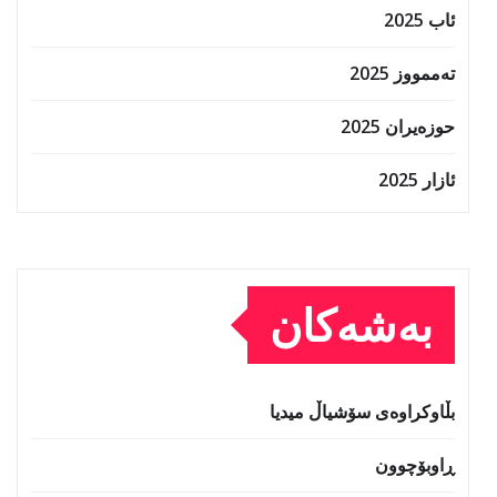
ئاب 2025
تەممووز 2025
حوزه‌یران 2025
ئازار 2025
بەشەکان
بڵاوکراوەی سۆشیاڵ میدیا
ڕاوبۆچوون