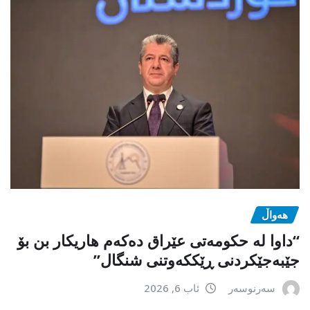
هەواڵ
“داوا لە حكومەتی عێراق دەكەم هاریكار بن بۆ
جێبەجێكردنی ڕێككەوتنی شنگال”
سەرنوسەر
ئاب 6, 2026