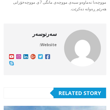
مووچەدا نەماوەو سبەی مووچەی مانگی 7ی مووچەخۆرانی
هەرێم ڕەوانە دەکرێت.
سەرنوسەر
Website:
RELATED STORY