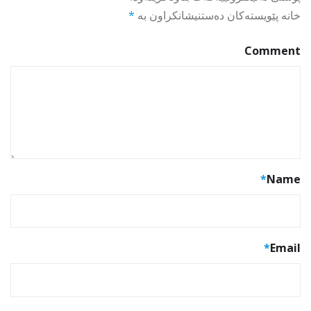
خانە پێویستەکان دەستنیشانکراون بە
*
Comment
*
Name
*
Email