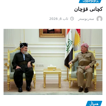
ڕاوبۆچوون
کچانی قۆچان
سەرنوسەر
ئاب 6, 2026
هەواڵ