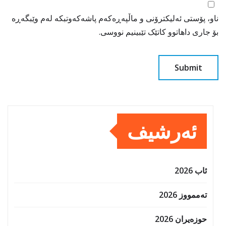
ناو، پۆستی ئەلیکترۆنی و ماڵپەڕەکەم پاشەکەوتبکە لەم وێبگەڕە
بۆ جاری داهاتوو کاتێک تێبینیم نووسی.
ئەرشیف
ئاب 2026
تەممووز 2026
حوزه‌یران 2026