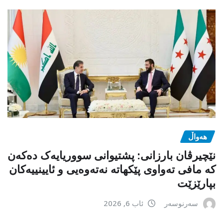
هەواڵ
نێچیرڤان بارزانی: پشتیوانی سووریایەک دەکەن
کە مافی تەواوی پێکهاتە نەتەوەیی و ئایینییەکان
بپارێزێت
سەرنوسەر
ئاب 6, 2026