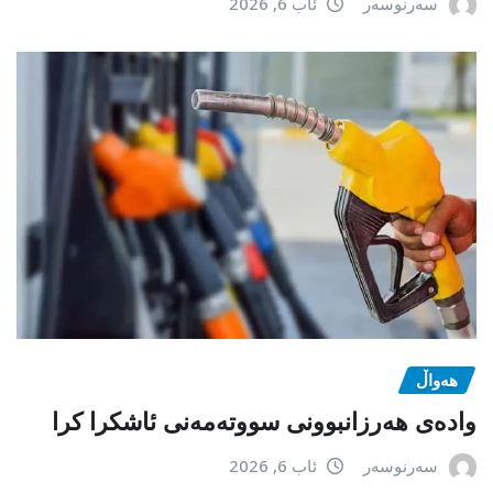
سەرنوسەر
ئاب 6, 2026
هەواڵ
وادەی هەرزانبوونی سووتەمەنی ئاشکرا کرا
سەرنوسەر
ئاب 6, 2026