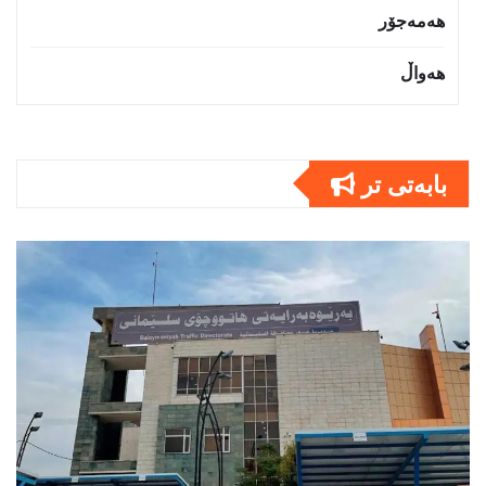
هەمەجۆر
هەواڵ
بابەتى تر