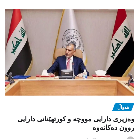
هەواڵ
وەزیری دارایی مووچە و کورتهێنانی دارایی
روون دەکاتەوە