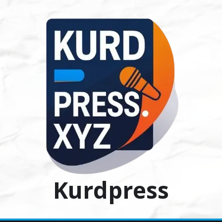
Ski
t
conten
Kurdpress