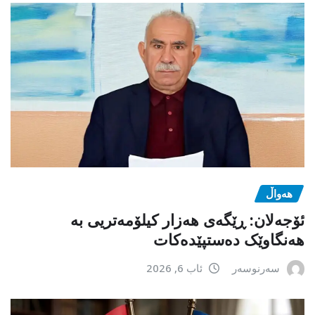
هەواڵ
ئۆجەلان: ڕێگەی هەزار کیلۆمەتریی بە
هەنگاوێک دەستپێدەکات
سەرنوسەر
ئاب 6, 2026