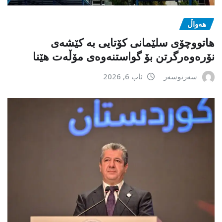
هەواڵ
هاتووچۆی سلێمانی کۆتایی بە کێشەی
نۆرەوەرگرتن بۆ گواستنەوەی مۆڵەت هێنا
سەرنوسەر
ئاب 6, 2026