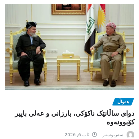
هەواڵ
دوای ساڵانێک ناکۆکی، بارزانی و عەلی باپیر
کۆبوونەوە
سەرنوسەر
ئاب 6, 2026