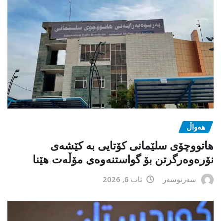
هەواڵ
هاتووچۆی سلێمانی کۆتایی بە کێشەی
نۆرەوەرگرتن بۆ گواستنەوەی مۆڵەت هێنا
سەرنوسەر
ئاب 6, 2026