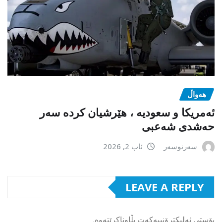
هەواڵ
ئەمریکا و سعودیە ، هێرشیان کردە سەر
حەشدی شەعبی
سەرنوسەر
ئاب 2, 2026
LEAVE A REPLY
پۆستی ئەلیکترۆنییەکەت بڵاوناکرێتەوە.