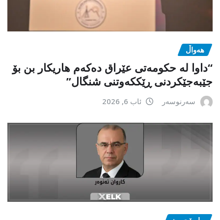
هەواڵ
“داوا لە حكومەتی عێراق دەكەم هاریكار بن بۆ
جێبەجێكردنی ڕێككەوتنی شنگال”
سەرنوسەر
ئاب 6, 2026