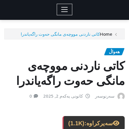
Home
کاتی ناردنی مووچەی مانگی حەوت راگەیاندرا
هەواڵ
کاتی ناردنی مووچەی
مانگی حەوت راگەیاندرا
سەرنوسەر
کانونی یەکەم 2, 2025
0
سەیرکراوە:
(1.1K)