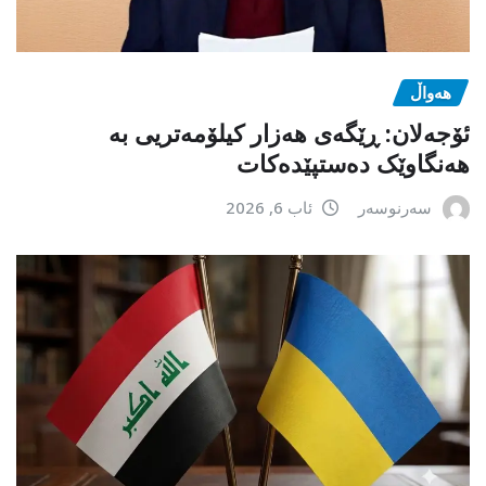
هەواڵ
ئۆجەلان: ڕێگەی هەزار کیلۆمەتریی بە
هەنگاوێک دەستپێدەکات
سەرنوسەر
ئاب 6, 2026