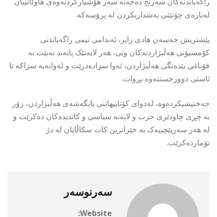
راگەیاندنەکان سەرنج دەخەنە سەر هۆشیارکردنەوەی هاوڵاتییان
لەبارەی چۆنێتی بەشداریکردن لە پرۆسەکە.
پێشتریش حەسەن هادی زایر، ئەندامی تیمی راگەیاندنی
کۆمسیۆنی هەڵبژاردنەکان وتی، هەر لایەنێک پابەند نەبێت بە
قۆناغی بێدەنگی هەڵبژاردن، ئەوا سزادەدرێت و لەوانەیە سزاکە تا
ئاستی دوورخستنەوە بڕوات.
جەختیشیکردەوە، لەدوای کۆتاییهاتنی بانگەشەی هەڵبژاردن، زۆر
بە چڕی چاودێری حزب و لایەنە سیاسی و کاندیدەکان دەکرێت و
لە هەر سەرپێچییەک بە خێراترین کات سکاڵایان لە دژ
تۆماردەکرێت.
سەرنوسەر
Website: