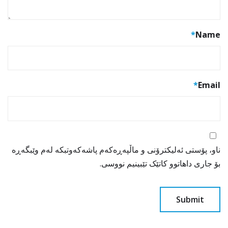
*
Name
*
Email
ناو، پۆستی ئەلیکترۆنی و ماڵپەڕەکەم پاشەکەوتبکە لەم وێبگەڕە
بۆ جاری داهاتوو کاتێک تێبینیم نووسی.