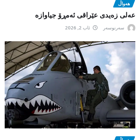
هەواڵ
عەلی زەیدی عێراقی ئەمڕۆ جیاوازە
سەرنوسەر
ئاب 2, 2026
هەواڵ