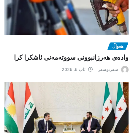
هەواڵ
وادەی هەرزانبوونی سووتەمەنی ئاشکرا کرا
سەرنوسەر
ئاب 6, 2026