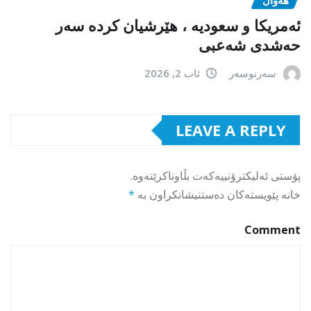
ئەمریکا و سعودیە ، هێرشیان کردە سەر
حەشدی شەعبی
سەرنوسەر
ئاب 2, 2026
LEAVE A REPLY
پۆستی ئەلیکترۆنییەکەت بڵاوناکرێتەوە.
خانە پێویستەکان دەستنیشانکراون بە
*
Comment