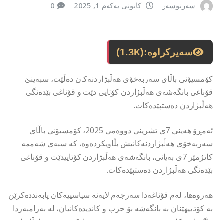
سەرنوسەر
کانونی یەکەم 1, 2025
0
سەیرکراوە:
(1.3K)
کۆمسیۆنی باڵای سەربەخۆی هەڵبژاردنەکان دەڵێت، سبەینێ
قۆناغی بانگەشەی هەڵبژاردن کۆتایی دێت و قۆناغی بێدەنگی
هەڵبژاردن دەستپێدەکات.
ئەمڕۆ هەینی 7ی تشرینی دووەمی 2025، کۆمسیۆنی باڵای
سەربەخۆی هەڵبژاردنەکانیش بڵاویکردەوە، کە سبەی شەممە
کاتژمێر 7ی بەیانی، بانگەشەی هەڵبژاردن کۆتاییدێت و قۆناغی
بێدەنگی هەڵبژاردن دەستپێدەکات.
هەروەها، لەم قۆناغەدا سەرجەم لایەنە سیاسییەکان پابەنددەکرێن
بە کۆتاییهێنان بە بانگەشە بۆ حزب و کاندیدەکانیان، لە بەرامبەردا