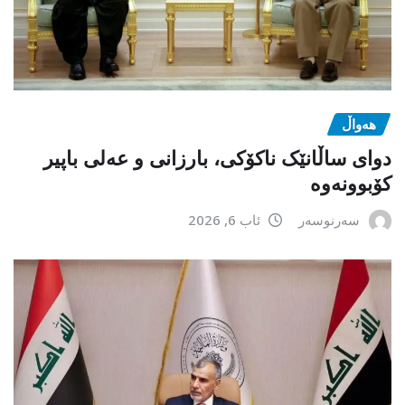
هەواڵ
دوای ساڵانێک ناکۆکی، بارزانی و عەلی باپیر
کۆبوونەوە
سەرنوسەر
ئاب 6, 2026