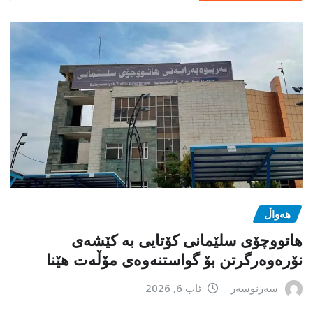
هەواڵ
هاتووچۆی سلێمانی کۆتایی بە کێشەی
نۆرەوەرگرتن بۆ گواستنەوەی مۆڵەت هێنا
سەرنوسەر
ئاب 6, 2026