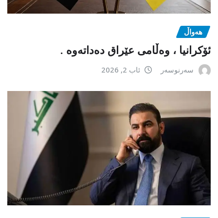
هەواڵ
ئۆکرانیا ، وەڵامی عێراق دەداتەوە .
سەرنوسەر
ئاب 2, 2026