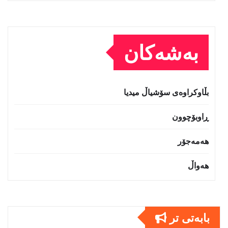
بەشەکان
بڵاوکراوەی سۆشیاڵ میدیا
ڕاوبۆچوون
هەمەجۆر
هەواڵ
بابەتى تر