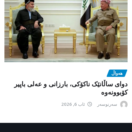
هەواڵ
دوای ساڵانێک ناکۆکی، بارزانی و عەلی باپیر
کۆبوونەوە
سەرنوسەر
ئاب 6, 2026