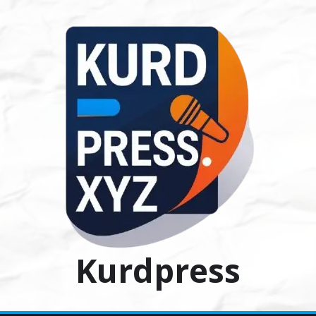
Ski
t
conten
Kurdpress