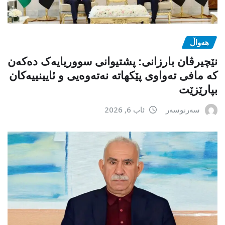
هەواڵ
نێچیرڤان بارزانی: پشتیوانی سووریایەک دەکەن
کە مافی تەواوی پێکهاتە نەتەوەیی و ئایینییەکان
بپارێزێت
سەرنوسەر
ئاب 6, 2026