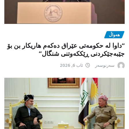
هەواڵ
“داوا لە حكومەتی عێراق دەكەم هاریكار بن بۆ
جێبەجێكردنی ڕێككەوتنی شنگال”
سەرنوسەر
ئاب 6, 2026