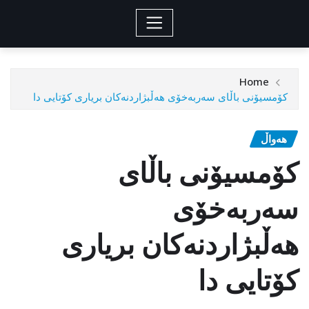
Home
کۆمسیۆنی باڵای سەربەخۆی هەڵبژاردنەکان بریاری کۆتایی دا
هەواڵ
کۆمسیۆنی باڵای
سەربەخۆی
هەڵبژاردنەکان بریاری
کۆتایی دا