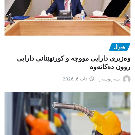
هەواڵ
وەزیری دارایی مووچە و کورتهێنانی دارایی
روون دەکاتەوە
سەرنوسەر
ئاب 6, 2026