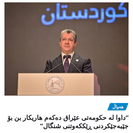
هەواڵ
“داوا لە حكومەتی عێراق دەكەم هاریكار بن بۆ
جێبەجێكردنی ڕێككەوتنی شنگال”