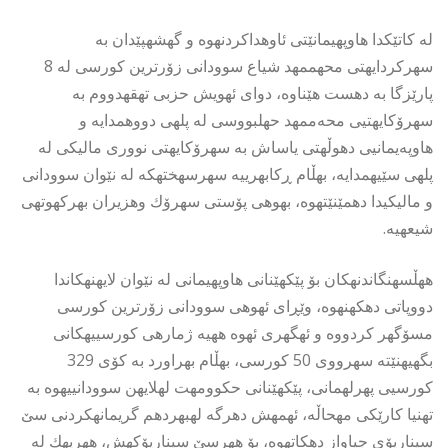
له كاتێكدا هاوپهیمانێتی ئاوهداكردنهوه و گهشهپێدان به
سهركردایهتی محهممهد شیاع سوودانی زۆرترین كورسی له 8
پارێزگا به دهست هێناوه، دوای ئهویش حزبی تهقهدووم به
سهرۆكایهتیی محەممهد حهلبووسی له پلهی دووهمدایه و
هاوپەیمانیی دهوڵهتی یاساش به سهرۆكایهتی نووری مالیكی له
پلهی سێیهمدایه، بهڵام ڕكابهرییه سهرسهختهكه له نێوان سوودانی
و مالیكیدا دهمێنێتهوه، بهوهی پۆستی سهرۆك وهزیران بهركهوتهی
شیعهیه.
ههڵسهنگاندنهكان بۆ پێكهێنانی هاوپهیمانی له نێوان لایهنهكاندا
دووپاتی دهكهنهوه، وێڕای ئهوهی سوودانی زۆرترین كورسی
مسۆگهر کردووە و ئهگهری ئهوه ههیه ژمارهی كورسییهكانی
بگهیهنێته سهرووی 50 كورسی، بهڵام بهراورد به كۆی 329
كورسیی پهرلهمانی، پێكهێنانی حكوومهت لهلایهن سوودانییهوه به
تهنیا كارێكی مهحاڵه، ئهمهش دهرگە لهبهردهم گریمانهكردنی سێ
سیناریۆی جیاواز دهكاتهوه، بۆ ههرسێ سیناریۆكهش، ههریهك له