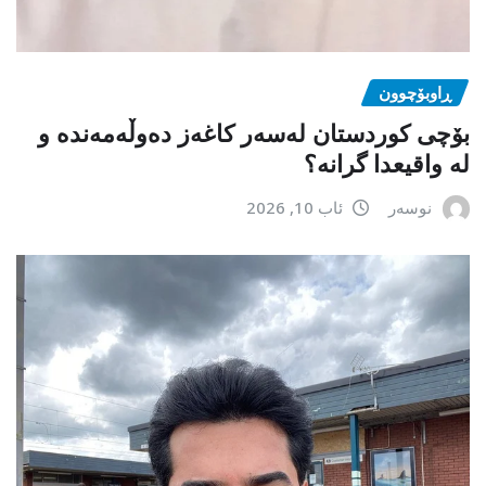
ڕاوبۆچوون
بۆچی کوردستان لەسەر کاغەز دەوڵەمەندە و
لە واقیعدا گرانە؟
نوسەر
ئاب 10, 2026