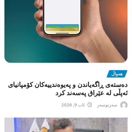
هەواڵ
دەستەی ڕاگەیاندن و پەیوەندییەکان کۆمپانیای
ئەپڵی لە عێراق پەسەند کرد
سەرنوسەر
ئاب 9, 2026