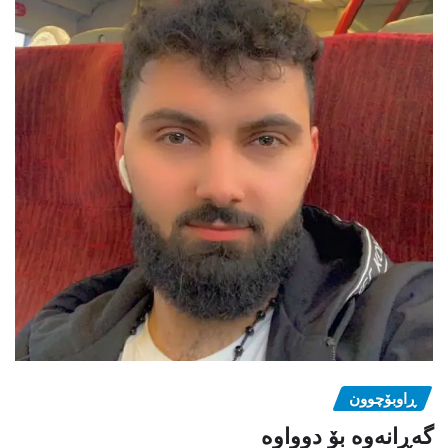
ڕاوبۆچوون
گەڕانەوە بۆ دوواوە