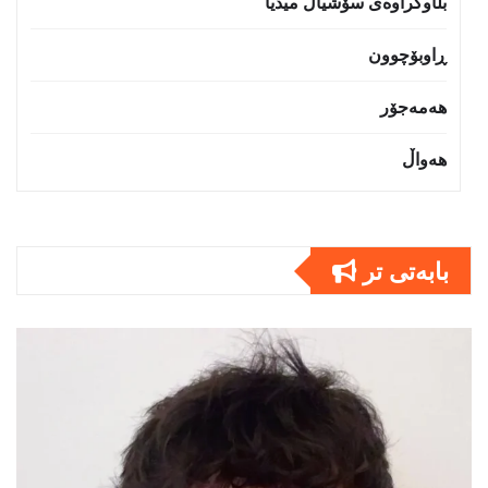
بڵاوکراوەی سۆشیاڵ میدیا
ڕاوبۆچوون
هەمەجۆر
هەواڵ
بابەتى تر