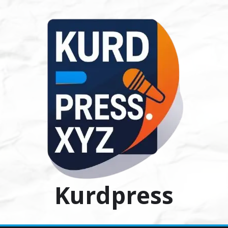
Ski
t
conten
Kurdpress