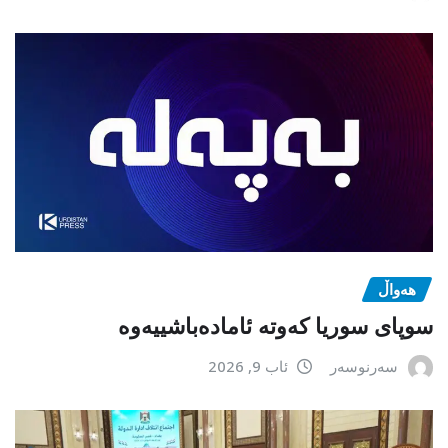
هەواڵ
سوپای سوریا کەوتە ئامادەباشییەوە
سەرنوسەر
ئاب 9, 2026