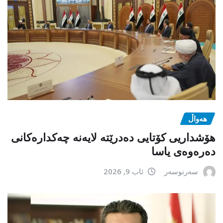
هەواڵ
هۆشداریی کۆتایی دەدرێتە لایەنە چەکدارەکانی
دەرەوەی یاسا
سەرنوسەر
ئاب 9, 2026