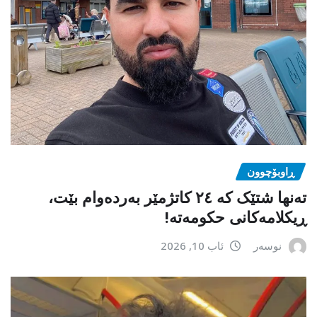
ڕاوبۆچوون
تەنها شتێک کە ٢٤ کاتژمێر بەردەوام بێت،
ڕیکلامەکانی حکومەتە!
نوسەر
ئاب 10, 2026