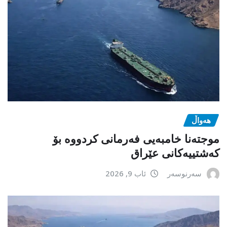
هەواڵ
موجتەنا خامبەیی فەرمانی کردووە بۆ
کەشتییەکانی عێراق
سەرنوسەر
ئاب 9, 2026