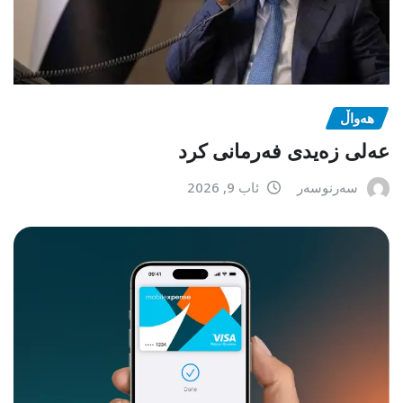
هەواڵ
عەلی زەیدی فەرمانی کرد
سەرنوسەر
ئاب 9, 2026