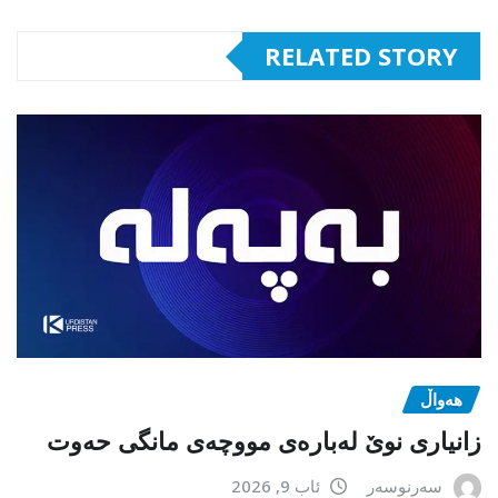
RELATED STORY
هەواڵ
زانیاری نوێ لەبارەی مووچەی مانگی حەوت
سەرنوسەر
ئاب 9, 2026