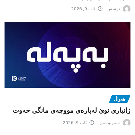
نوسەر
ئاب 9, 2026
هەواڵ
زانیاری نوێ لەبارەی مووچەی مانگی حەوت
سەرنوسەر
ئاب 9, 2026