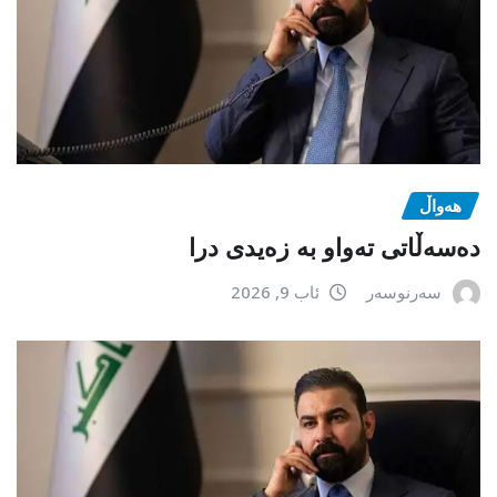
هەواڵ
دەسەڵاتی تەواو بە زەیدی درا
سەرنوسەر
ئاب 9, 2026