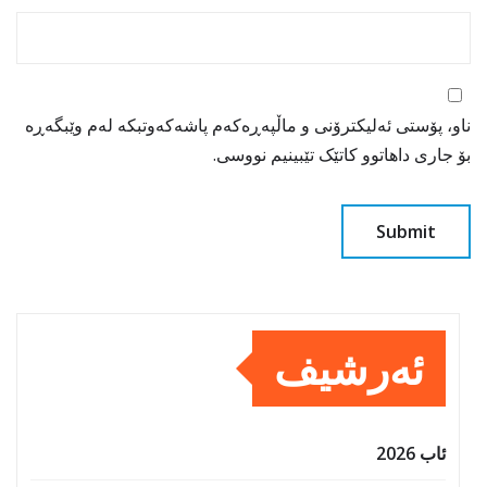
ناو، پۆستی ئەلیکترۆنی و ماڵپەڕەکەم پاشەکەوتبکە لەم وێبگەڕە
بۆ جاری داهاتوو کاتێک تێبینیم نووسی.
ئەرشیف
ئاب 2026