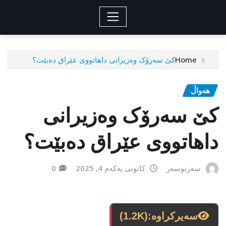
Home
کێ سەرۆک وەزیرانی داهاتووی عێراق دەبێت؟
هەواڵ
کێ سەرۆک وەزیرانی
داهاتووی عێراق دەبێت؟
سەرنوسەر
کانونی یەکەم 4, 2025
0
سەیرکراوە:
(1.2K)