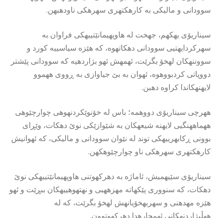
سوودانی و مالیكی به كارهكتهری سهرهكی ناودهبهن.
سیناریۆی یهكهم، جهخت له هاوپهیمانێتییهكی فراوان به
سهركردایهتیی سوودانی دهكاتهوه، كه هێزه سیاسییه كورد و
سووننهكان لهخۆ بگرێت، ئهمهش ئهو بژاردهیه كه سوودانی پێشتر
دووپاتی كردبووهوه، ئهوان به بێ جیاوازی به ڕووی ههموو
لایهنهكاندا كراوه دهبن.
ههرچی سیناریۆی دووهمە؛ باس له خۆنوێكردنهوهی چوارچێوهی
ههماههنگیی لایهنه شیعهكان به شێوازێكی نوێ دهكات، وێڕای
بوونی ڕكابهرییهكی توند له نێوان سوودانی و مالیكی، كه ئهوانیش
كارهكتهری سهرهكی ناو چوارچێوهكهن.
سیناریۆی سێیهمیش، ئاماژه به دهركهوتنی هاوپهیمانێتییهكی نوێ
دهكات، كه سنووری پێكهاته مهزههبی و نهتهوهییهكان ببڕێت و ئهو
هێزه مهدهنی و سهربهخۆیانهش لهخۆ بگرێت، كه له
ههڵبژاردنهكانی ئهمجارهدا دهركهوتوون.