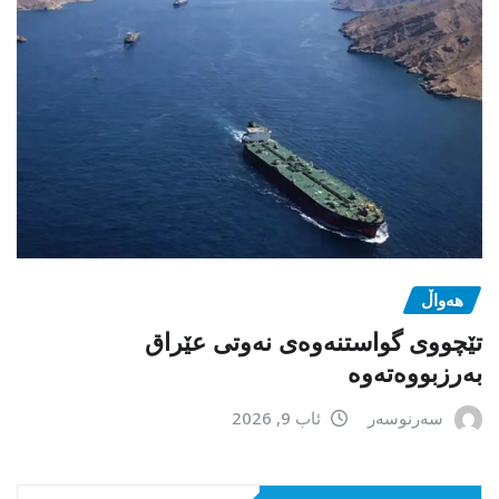
هەواڵ
تێچووی گواستنەوەی نەوتی عێراق
بەرزبووەتەوە
سەرنوسەر
ئاب 9, 2026