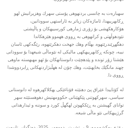
سهبارەت به چانسی بردنهوهی پۆستی سهرك وهزیرانیش لهو
ڕكابهرییهدا، ئاماژەکان زیاتر به ئاراستهی سوودانین،
هۆكارهكهشی بۆ زۆری ژمارهی كورسییهكان و پاڵپشتی
نێودهوڵهتی و كرانهوهی به ڕووی ههموو هێزهكاندا
دهگهڕێندرێتهوه. بهڵام وهك جهخت دهكرێتهوه، رێگەكهی ئاسان
نییه، چونكه ڕكابهرییهكهی مالیكی له نێوماڵی شیعهدا بۆ سوودانی
هێشتا زۆر تونده و پێدهچێت دانوستانهكان بۆ ئهو مهبهسته ماوهی
چهند مانگێك بخایهنێت، وهك چۆن له ههڵبژاردنهكانی ڕابردووشدا
ڕووی دا.
له كۆتاییدا عێراق پێ دهنێته قۆناغێكی یهكلاكهرهوه له دانوستانی
سیاسی، سهركهوتنی پێكهێنانی حكوومهتیش دهوهستێته سهر
توانای گهیشتن به ڕێككهوتن لهگهڵ كورد و سوننه و ئیدارهدانی
گرژییهكانی نێو ماڵی شیعه.
ڕۆژی یەکشەممە، 9ـی تشرینی دووەمی 2025، دەنگدانی تایبەت