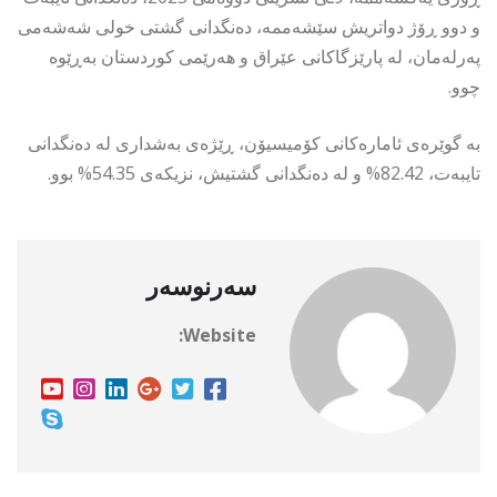
و دوو ڕۆژ دواتریش سێشەممە، دەنگدانی گشتی خولی شەشەمی
پەرلەمان، لە پارێزگاکانی عێراق و هەرێمی کوردستان بەڕێوە
چوو.
بە گوێرەی ئامارەکانی کۆمیسیۆن، ڕێژەی بەشداری لە دەنگدانی
تایبەت، 82.42% و لە دەنگدانی گشتیش، نزیکەی 54.35% بوو.
سەرنوسەر
Website: