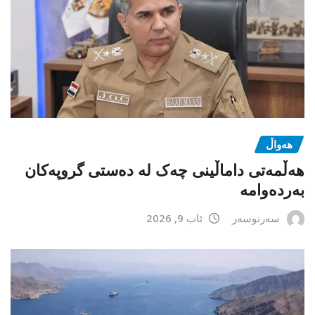
هەواڵ
هەڵمەتی داماڵینی چەک لە دەستی گروپەکان
بەردەوامە
سەرنوسەر
ئاب 9, 2026