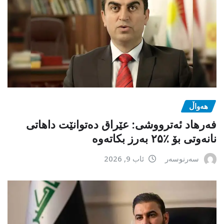
هەواڵ
فەرهاد ئەترووشی: عێراق دەتوانێت داهاتی
نانەوتی بۆ ٪۲۵ بەرز بکاتەوە
سەرنوسەر
ئاب 9, 2026