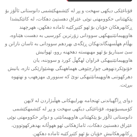
قۆناغێكی دیكهی سهخت و پڕ له كێشمهكێشمی دانوستانی ئاڵۆز بۆ
پێكهێنانی حكوومهتی نوێی عێراق دهستپێ دهكات، له كاتێكیشدا
ڕكابهرهكان خۆیان بۆ ئهو كێبڕكێیه ئاماده دهكهن، ههرچهند
هاوپهیمانێتییهكهی سوودانی زۆرترین كورسیی به دهست هێناوه،
بهڵام ههڵسهنگاندنهكان ڕێگەی بهردهم سوودانی به ئاسان نازانن و
سێ سیناریۆ بۆ ئهو مهبهسته دهخهنه روو، ئهوانیش
هاوپهیمانێتییهكی فراوان لهگهڵ كورد و سووننه، یان
خۆنوێكردنهوهی چوارچێوهی ههماههنگی بهشێوازێكی تازه، یانیش
دهركهوتنی هاوپهیمانێتیهكی نوێ كه سنووری مهزههب و نهتهوه
ببڕێت.
دوای ڕاگهیاندنی ئهنجامه بهراییهكانی ههڵبژاردن له لایهن
كۆمیسیۆنهوه، قۆناغێكی دیكهی سهخت و پڕ له كێشمهكێشمی
دانوستانی ئاڵۆز بۆ پێكهێنانی هاوپهیمانێتی و دواتر حكوومهتی نوێی
عێراق دهستپێ دهكات، ئاماژهكانی ئهو ههوڵانه بهدهركهوتوون،
ڕكابهرهكانیش خۆیان بۆ ئهو كێبڕكێیه ئاماده دهكهن.