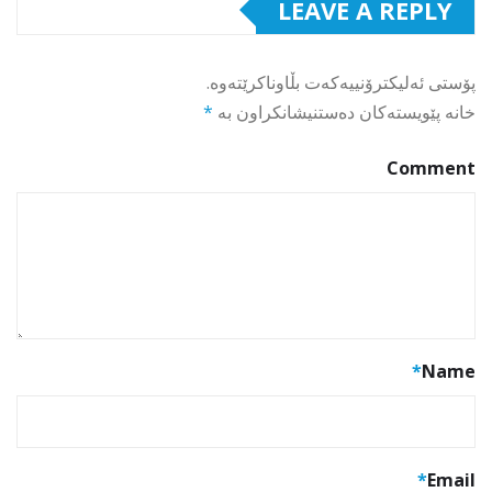
LEAVE A REPLY
پۆستی ئەلیکترۆنییەکەت بڵاوناکرێتەوە.
خانە پێویستەکان دەستنیشانکراون بە
*
Comment
*
Name
*
Email