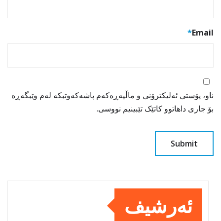
*
Email
ناو، پۆستی ئەلیکترۆنی و ماڵپەڕەکەم پاشەکەوتبکە لەم وێبگەڕە
بۆ جاری داهاتوو کاتێک تێبینیم نووسی.
ئەرشیف