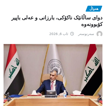
هەواڵ
دوای ساڵانێک ناکۆکی، بارزانی و عەلی باپیر
کۆبوونەوە
سەرنوسەر
ئاب 6, 2026