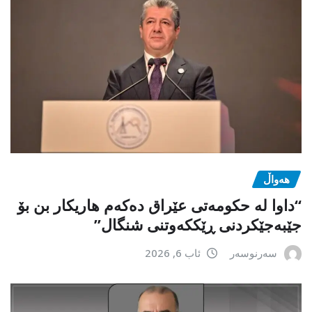
هەواڵ
“داوا لە حكومەتی عێراق دەكەم هاریكار بن بۆ
جێبەجێكردنی ڕێككەوتنی شنگال”
سەرنوسەر
ئاب 6, 2026