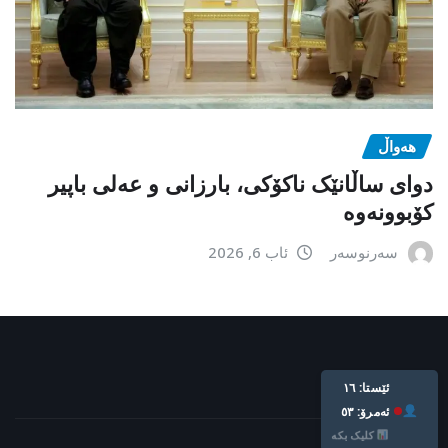
هەواڵ
دوای ساڵانێک ناکۆکی، بارزانی و عەلی باپیر
کۆبوونەوە
سەرنوسەر
ئاب 6, 2026
ئێستا: ١٦
ئه‌مرۆ: ٥٣
کلیک بکە