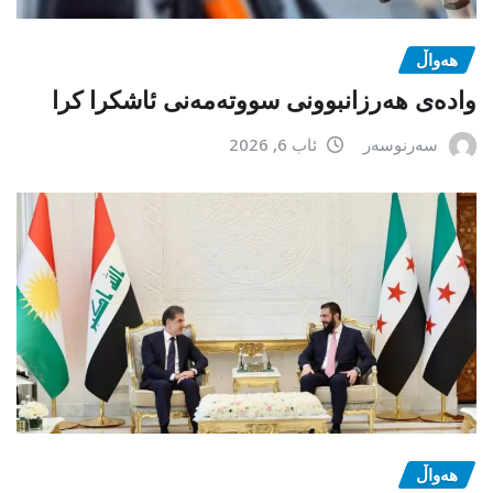
هەواڵ
وادەی هەرزانبوونی سووتەمەنی ئاشکرا کرا
سەرنوسەر
ئاب 6, 2026
هەواڵ