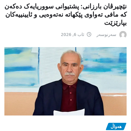
نێچیرڤان بارزانی: پشتیوانی سووریایەک دەکەن
کە مافی تەواوی پێکهاتە نەتەوەیی و ئایینییەکان
بپارێزێت
سەرنوسەر
ئاب 6, 2026
هەواڵ