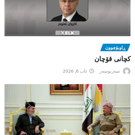
ڕاوبۆچوون
کچانی قۆچان
سەرنوسەر
ئاب 6, 2026