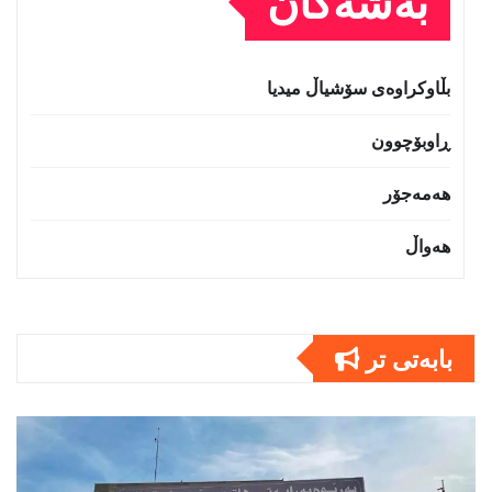
بەشەکان
بڵاوکراوەی سۆشیاڵ میدیا
ڕاوبۆچوون
هەمەجۆر
هەواڵ
بابەتى تر