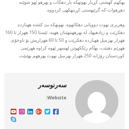
یهكهم كهشتى كڕیار نهوتهكه بار دهكات و بهرهو ئهو شوێنه
دهڕهوات كه گرێبهستى كڕینهكهى كردووه.
وهزیرى نهوت دووپاتى دهكاتهوه، نهوتهكه بێ كێشه ههنارده
دهكرێت و زیادهیهك له بهرههمهێنان ههیه، ئێستا 150 ههزار تا 160
ههزار بهرمیل ههنارده دهكرێت و 50 تا 60 ههزاریش بۆ ناوخۆى
ههرێم دهبێت، بهڵام رێككهوتن لهسهر ئهوه كراوه ههرێمى
كوردستان رۆژانه 250 ههزار بهرمیل نهوت بهرههم بهێنێت.
سەرنوسەر
Website: