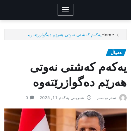
Home
یەکەم کەشتی نەوتی هەرێم دەگوازرێتەوە
هەواڵ
یەکەم کەشتی نەوتی
هەرێم دەگوازرێتەوە
سەرنوسەر
تشرینی یەکەم 11, 2025
0