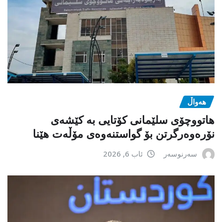
هەواڵ
هاتووچۆی سلێمانی کۆتایی بە کێشەی
نۆرەوەرگرتن بۆ گواستنەوەی مۆڵەت هێنا
سەرنوسەر
ئاب 6, 2026