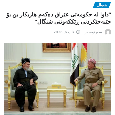
هەواڵ
“داوا لە حكومەتی عێراق دەكەم هاریكار بن بۆ
جێبەجێكردنی ڕێككەوتنی شنگال”
سەرنوسەر
ئاب 6, 2026