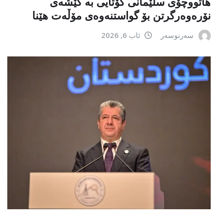
هاتووچۆی سلێمانی کۆتایی بە کێشەی
نۆرەوەرگرتن بۆ گواستنەوەی مۆڵەت هێنا
سەرنوسەر
ئاب 6, 2026