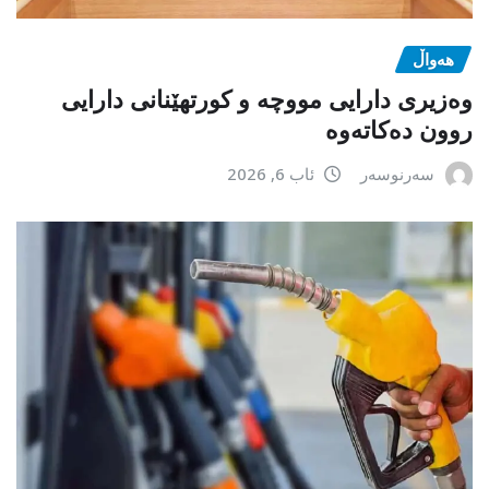
هەواڵ
وەزیری دارایی مووچە و کورتهێنانی دارایی
روون دەکاتەوە
سەرنوسەر
ئاب 6, 2026