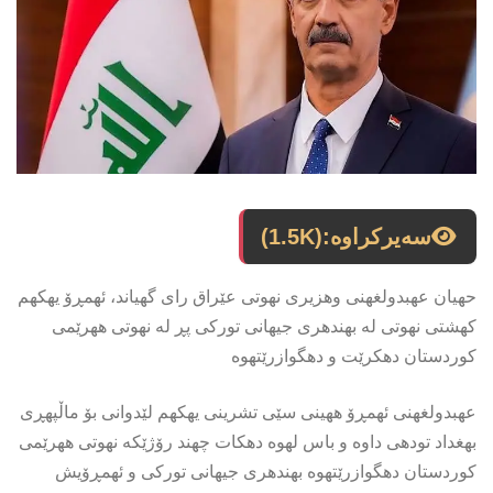
سەیرکراوە:
(1.5K)
حهیان عهبدولغهنى وهزیرى نهوتى عێراق رای گهیاند، ئهمڕۆ یهكهم
كهشتى نهوتى له بهندهرى جیهانى توركی پڕ له نهوتى ههرێمى
كوردستان دهكرێت و دهگوازرێتهوه
عهبدولغهنى ئهمڕۆ ههینى سێى تشرینى یهكهم لێدوانى بۆ ماڵپهڕى
بهغداد تودهى داوه و باس لهوه دهكات چهند رۆژێكه نهوتى ههرێمى
كوردستان دهگوازرێتهوه بهندهرى جیهانى توركى و ئهمڕۆیش