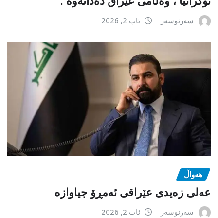
ئۆکرانیا ، وەڵامی عێراق دەداتەوە .
سەرنوسەر
ئاب 2, 2026
هەواڵ
عەلی زەیدی عێراقی ئەمڕۆ جیاوازە
سەرنوسەر
ئاب 2, 2026