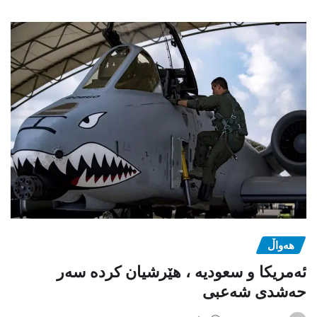
هەواڵ
ئەمریکا و سعودیە ، هێرشیان کردە سەر
حەشدی شەعبی