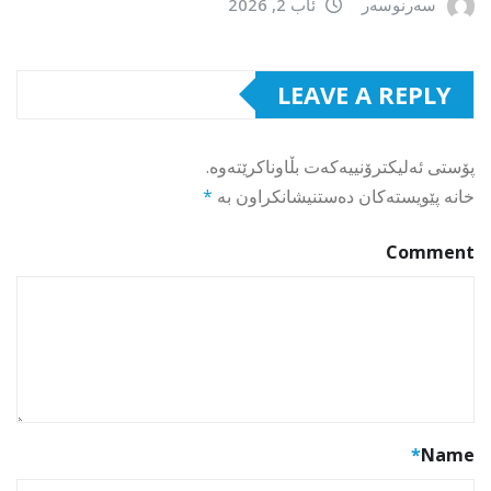
سەرنوسەر
ئاب 2, 2026
LEAVE A REPLY
پۆستی ئەلیکترۆنییەکەت بڵاوناکرێتەوە.
خانە پێویستەکان دەستنیشانکراون بە
*
Comment
*
Name