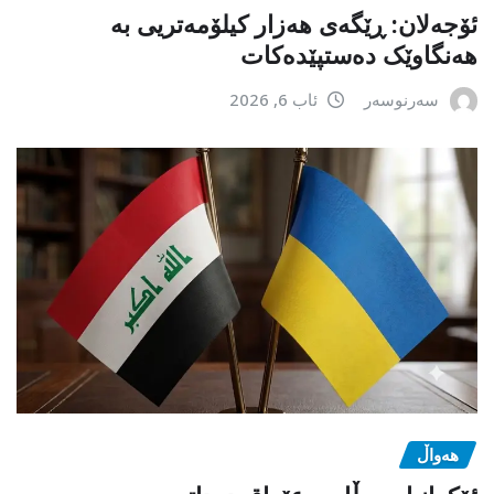
ئۆجەلان: ڕێگەی هەزار کیلۆمەتریی بە
هەنگاوێک دەستپێدەکات
سەرنوسەر
ئاب 6, 2026
هەواڵ