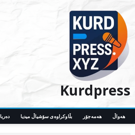
Ski
t
conten
Kurdpress
هەواڵ
هەمەجۆر
بڵاوکراوەی سۆشیاڵ میدیا
دەربا