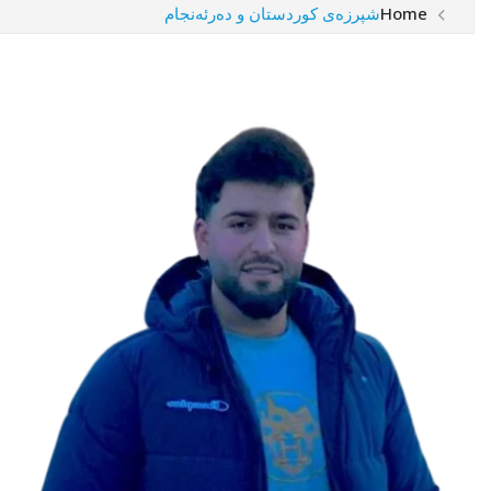
Home
شپرزەى کوردستان و دەرئەنجام