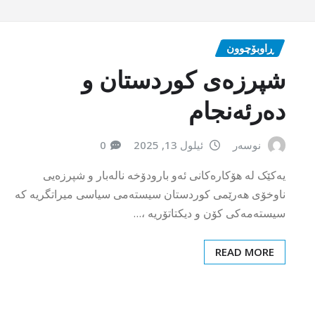
ڕاوبۆچوون
شپرزەى کوردستان و
دەرئەنجام
نوسەر
ئیلول 13, 2025
0
یەکێک لە هۆکارەکانی ئەو بارودۆخە نالەبار و شپرزەیی
ناوخۆی هەرێمی کوردستان سیستەمی سیاسی میراتگریە کە
سیستەمەکی کۆن و دیکتاتۆریە ،…
READ MORE