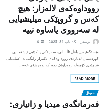
رووداوەکەی لالەزار: هیچ
کەس و گروپێکی میلیشیایی
لە سەرووی یاساوە نییە
نوسەر
ئاب 31, 2025
0
وێستگەنیور_ بافڵ تاڵەبانی، سەرۆکی یەکێتیی نیشتمانیی
کوردستان لەبارەی رووداوەکەی لالەزار رایگەیاند، “سلێمانی
شاهێدی کۆمەڵە رووداوێک بوو، کە بووە هۆی خەم…
READ MORE
هەواڵ
فەرمانگەی میدیا و زانیاری: