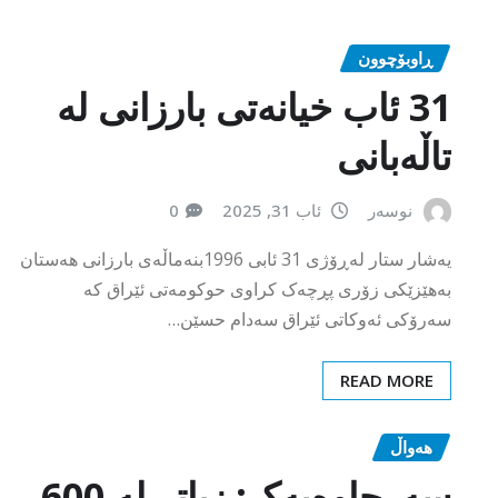
ڕاوبۆچوون
31 ئاب خیانەتی بارزانی لە
تاڵەبانی
نوسەر
ئاب 31, 2025
0
یەشار ستار لەڕۆژی 31 ئابی 1996بنەماڵەی بارزانی هەستان
بەهێزێکی زۆری پڕچەک کراوی حوکومەتی ئێراق کە
سەرۆکی ئەوکاتی ئێراق سەدام حسێن…
READ MORE
هەواڵ
سەرچاوەیەک: زیاتر لە 600