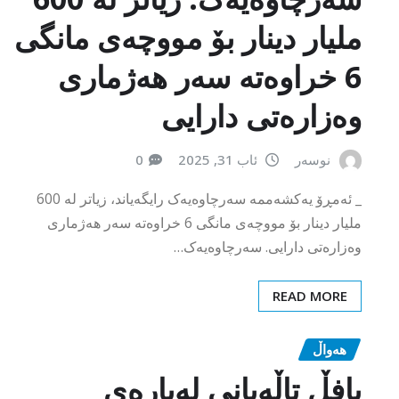
ملیار دینار بۆ مووچەی مانگی
6 خراوەتە سەر هەژماری
وەزارەتی دارایی
نوسەر
ئاب 31, 2025
0
_ ئەمڕۆ یەکشەممە سەرچاوەیەک رایگەیاند، زیاتر لە 600
ملیار دینار بۆ مووچەی مانگی 6 خراوەتە سەر هەژماری
وەزارەتی دارایی. سەرچاوەیەک…
READ MORE
هەواڵ
بافڵ تاڵەبانی لەبارەی