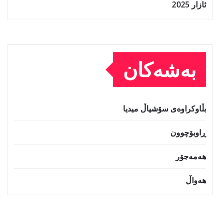
ئازار 2025
بەشەکان
بڵاوکراوەی سۆشیاڵ میدیا
ڕاوبۆچوون
هەمەجۆر
هەواڵ