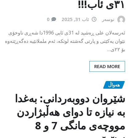
۳۱ی ئاب!!!
نوسەر
ئاب 31, 2025
0
ئەرسەلان علی ڕەشید لە 31ی ئابی 1996دا شەڕی ناوخۆی
نێوان یەکێتی و پارتی گەشتە لوتكە، ئەم ململانێیە دەگەڕێتەوە
بۆ ٢٢ی…
READ MORE
هەواڵ
شێروان دووبەردانی: بەغدا
بە نیازە تا دوای هەڵبژاردن
مووچەی مانگی 7 و 8