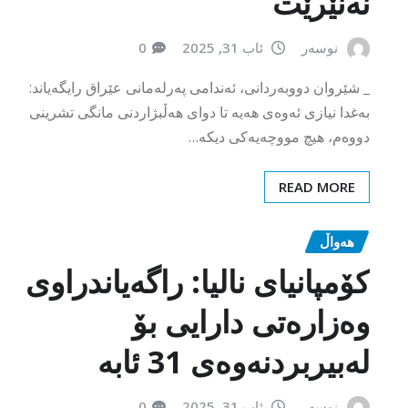
نەنێرێت
نوسەر
ئاب 31, 2025
0
_ شێروان دووبەردانی، ئەندامی پەرلەمانی عێراق رایگەیاند:
بەغدا نیازی ئەوەی هەیە تا دوای هەڵبژاردنی مانگی تشرینی
دووەم، هیچ مووچەیەکی دیکە…
READ MORE
هەواڵ
كۆمپانیای‌ نالیا: راگه‌یاندراوی‌
وه‌زاره‌تی‌ دارایی‌ بۆ
له‌بیربردنه‌وه‌ی‌ 31 ئابه‌
نوسەر
ئاب 31, 2025
0