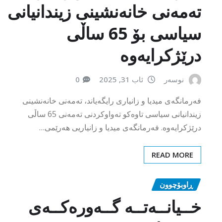
تەمەنی خانەنشینی زیندانیانی
سیاسی بۆ 65 ساڵی
درێژکرایەوە
نوسەر
ئاب 31, 2025
0
فەرمانگەی میدیا و زانیاری رایگەیاند، تەمەنی خانەنشینی
زیندانیانی سیاسی تاوەکو تەواوکردنی تەمەنی 65 ساڵی
درێژکرایەوە. فەرمانگەی میدیا و زانیاریی هەرێمی…
READ MORE
ڕاوبۆچوون
خــیانــەتــە گــەورەکــەی