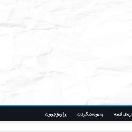
رەی ئێمە
پەیوەندیکردن
ڕاوبۆچوون