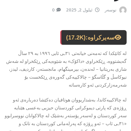
نوسەر
ئیلول 2, 2025
0
سەیرکراوە:
(17.2K)
لە کاتێکدا کە تەمەنی خیانەتی ٣١ـی ئابی ١٩٩٦ بە ٢٩ ساڵ
گەیشتووە، ڕێکخراوی «داکۆک» بە شێوەیەکی ڕێکخراو لە شەش
شاری بەریتانیا – لەندەن، بیرمینگهام، مانجستەر، کاردیف، لیدز،
نیوکاسڵ و گڵاسگۆ – چالاکییەکی گەورەی ڕێکخست بۆ
شەرمەزارکردنى ئەو کارەساتە
لە چالاکییەکاندا، بەشداربووان هوتافیان دەکێشا دەربارەى ئەو
ڕۆژەى کە پارتى دیموکراتى کوردستان حیزبى بەعسى هێنایە
سەر کوردستان و لەسەر پۆستەر بەشێک لە چالاکوانان نووسرابوو
«٣١ـی ئاب – ئەو ڕۆژە کە پەرلەمانی کوردستان بە تانک و