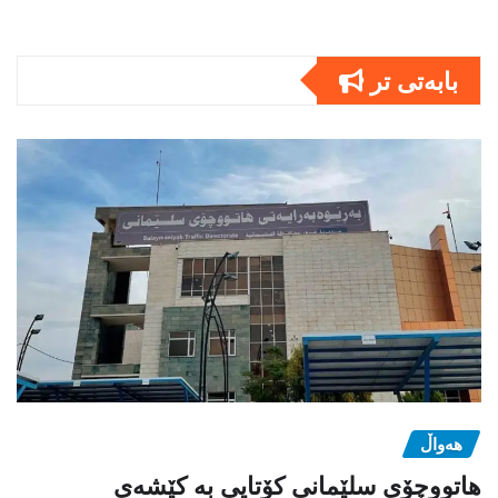
بابەتى تر
هەواڵ
هاتووچۆی سلێمانی کۆتایی بە کێشەی