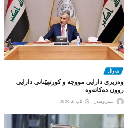
هەواڵ
وەزیری دارایی مووچە و کورتهێنانی دارایی
روون دەکاتەوە
سەرنوسەر
ئاب 6, 2026