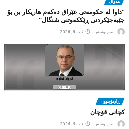
هەواڵ
“داوا لە حكومەتی عێراق دەكەم هاریكار بن بۆ
جێبەجێكردنی ڕێككەوتنی شنگال”
سەرنوسەر
ئاب 6, 2026
ڕاوبۆچوون
کچانی قۆچان
سەرنوسەر
ئاب 6, 2026