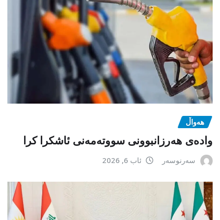
هەواڵ
وادەی هەرزانبوونی سووتەمەنی ئاشکرا کرا
سەرنوسەر
ئاب 6, 2026