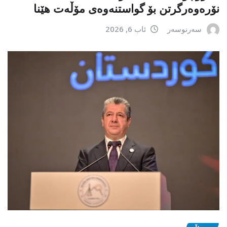
نۆرەوەرگرتن بۆ گواستنەوەی مۆڵەت هێنا
سەرنوسەر
ئاب 6, 2026