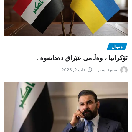
هەواڵ
ئۆکرانیا ، وەڵامی عێراق دەداتەوە .
سەرنوسەر
ئاب 2, 2026