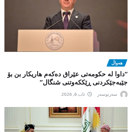
هەواڵ
“داوا لە حكومەتی عێراق دەكەم هاریكار بن بۆ
جێبەجێكردنی ڕێككەوتنی شنگال”
سەرنوسەر
ئاب 6, 2026