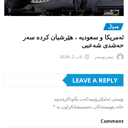
هەواڵ
ئەمریکا و سعودیە ، هێرشیان کردە سەر
حەشدی شەعبی
سەرنوسەر
ئاب 2, 2026
LEAVE A REPLY
پۆستی ئەلیکترۆنییەکەت بڵاوناکرێتەوە.
خانە پێویستەکان دەستنیشانکراون بە
*
Comment