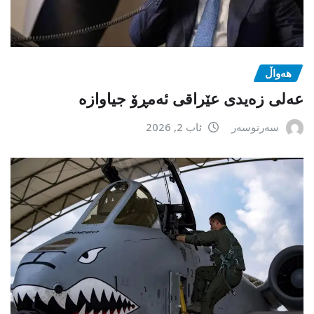
هەواڵ
عەلی زەیدی عێراقی ئەمڕۆ جیاوازە
سەرنوسەر
ئاب 2, 2026