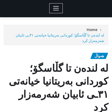
Home
لە لندەن تا گڵاسگۆ؛ کوردانی بەریتانیا خیانەتی ٣١ـی ئابیان
شەرمەزار کرد
هەواڵ
لە لندەن تا گڵاسگۆ؛
کوردانی بەریتانیا خیانەتی
٣١ـی ئابیان شەرمەزار
کرد