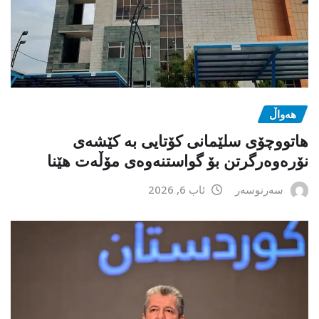
هەواڵ
هاتووچۆی سلێمانی کۆتایی بە کێشەی
نۆرەوەرگرتن بۆ گواستنەوەی مۆڵەت هێنا
سەرنوسەر
ئاب 6, 2026