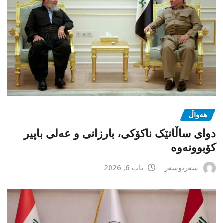
هەواڵ
دوای ساڵانێک ناکۆکی، بارزانی و عەلی باپیر
کۆبوونەوە
سەرنوسەر
ئاب 6, 2026