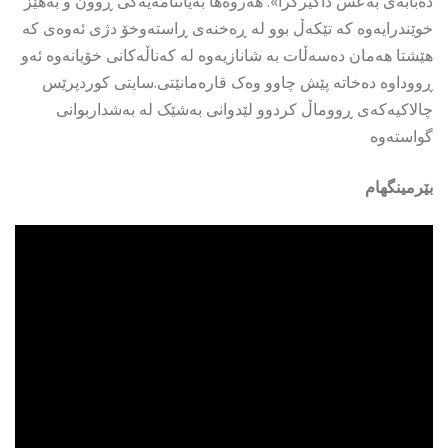
دەبابەی بەعس داگیرکرا». هەروەها بەیاننامەیەکی ڕوون و بەهێز
خوێندرایەوە کە تێکەڵ بوو لە ڕەخنەی ڕاستەوخۆ دژی ئەوەی کە
هێشتا هەمان دەسەڵات بە شانازیەوە لە کەناڵەکانی خۆیانەوە ئەو
ڕووداوە دەخاتە پێش چاوو وەک قارەمانێتی.سایتى کوردپرێس
چالاکیەکەى ڕووماڵ کردوو لێدوانى بەشێک لە بەشداربوانى
گواستەوە
بێرمینگهام