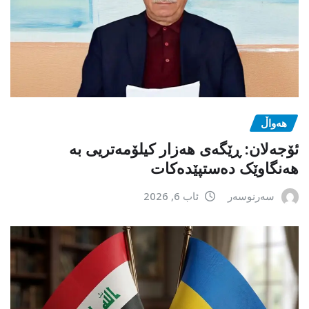
هەواڵ
ئۆجەلان: ڕێگەی هەزار کیلۆمەتریی بە
هەنگاوێک دەستپێدەکات
سەرنوسەر
ئاب 6, 2026