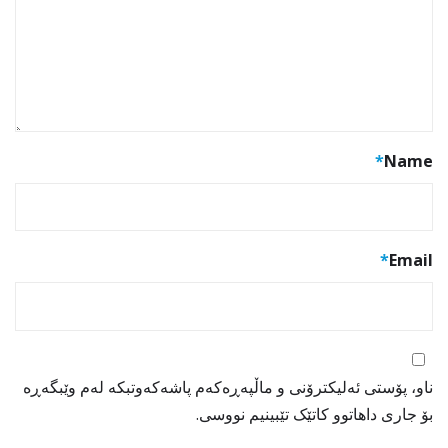
*
Name
*
Email
ناو، پۆستی ئەلیکترۆنی و ماڵپەڕەکەم پاشەکەوتبکە لەم وێبگەڕە
بۆ جاری داهاتوو کاتێک تێبینیم نووسی.