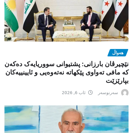
هەواڵ
نێچیرڤان بارزانی: پشتیوانی سووریایەک دەکەن
کە مافی تەواوی پێکهاتە نەتەوەیی و ئایینییەکان
بپارێزێت
سەرنوسەر
ئاب 6, 2026