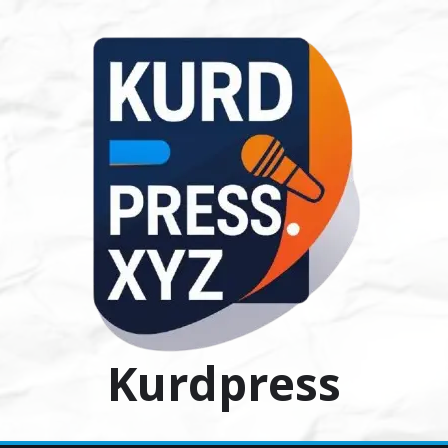
Ski
t
conten
Kurdpress