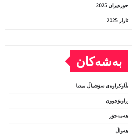
حوزه‌یران 2025
ئازار 2025
بەشەکان
بڵاوکراوەی سۆشیاڵ میدیا
ڕاوبۆچوون
هەمەجۆر
هەواڵ