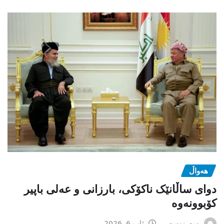
هەواڵ
دوای ساڵانێک ناکۆکی، بارزانی و عەلی باپیر
کۆبوونەوە
سەرنوسەر
ئاب 6, 2026