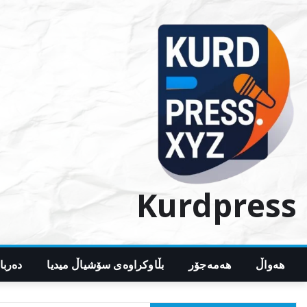
Ski
t
conten
Kurdpress
هەواڵ
هەمەجۆر
بڵاوکراوەی سۆشیاڵ میدیا
دەربا