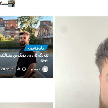
ڕاوبۆچوون
تفەنگەکان بێ دەنگ بن منداڵێک
بنوێ.
نوسەر
ئاب 5, 2026
ە .