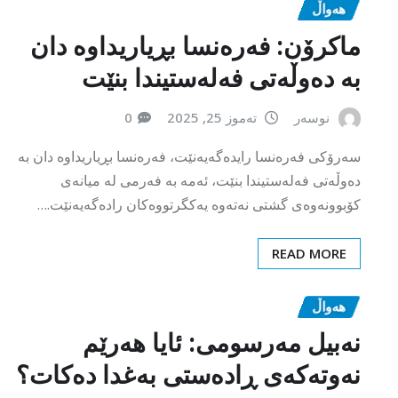
بە دەوڵەتی فەلەستیندا بنێت
نوسەر
تەموز 25, 2025
0
سەرۆکی فەرەنسا رایدەگەیەنێت، فەرەنسا بڕیاریداوە دان بە
دەوڵەتی فەلەستیندا بنێت، ئەمە بە فەرمی لە میانەی
کۆبوونەوەی گشتی نەتەوە یەکگرتووەکان رادەگەیەنێت.…
READ MORE
هەواڵ
نه‌بیل مه‌رسومی‌: ئایا هه‌رێم
نه‌وته‌كه‌ی ڕاده‌ستی به‌غدا ده‌كات؟
نوسەر
تەموز 25, 2025
0
نهبیل مهرسومی شارهزای ئابووری عێراق رایگهیاند كه