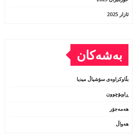
بەشەکان
بڵاوکراوەی سۆشیاڵ میدیا
ڕاوبۆچوون
هەمەجۆر
هەواڵ