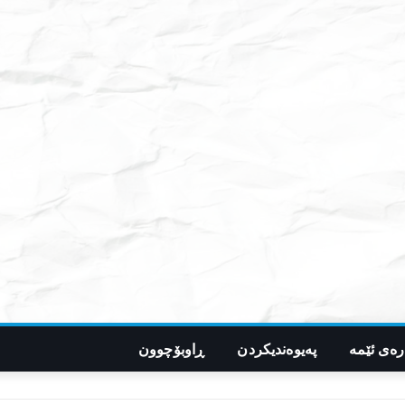
رەی ئێمە
پەیوەندیکردن
ڕاوبۆچوون