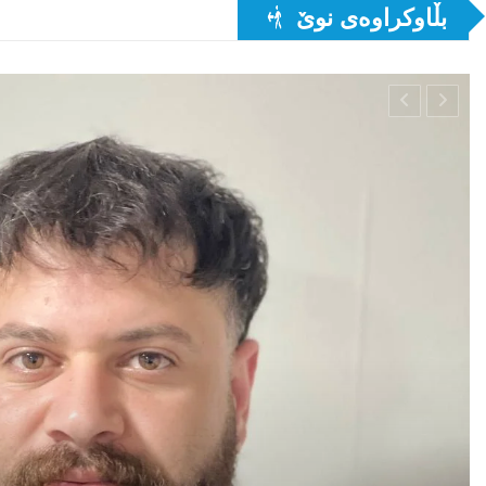
بڵاوکراوەى نوێ
هەواڵ
ئۆکرانیا ، وەڵامی عێراق دەداتەو