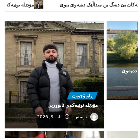
تفەنگەکان بێ دەنگ بن منداڵێک دەیەوێ بنوێ.
 دەیەوێ
ڕاوبۆچوون
مۆدێلە نوێیەکەى ئابووریی
نوسەر
ئاب 3, 2026