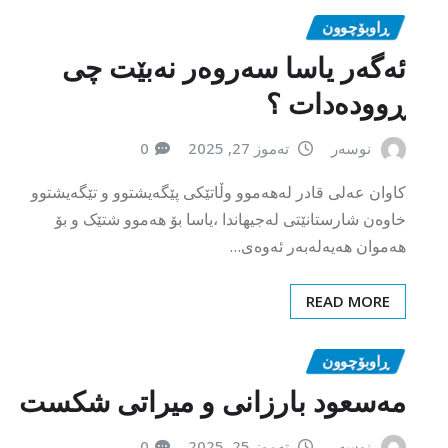
ڕوودەدات ؟
نوسەر
تەموز 27, 2025
0
کاوان عەلی قادر لەهەموو وڵاتێکی پێگەیشتوو و تێگەیشتوو
خاوەن شارستانێتی لەجیهاندا ،یاسا بۆ هەموو شتێک و بۆ
هەموان هەیەلەبەر ئەوەی…
READ MORE
ڕاوبۆچوون
مەسعود بارزانی و میراتی شکست
نوسەر
تەموز 25, 2025
0
زیرەک کەمال ئەو سەرۆکەى کە لەنێو کۆشک و شەقامەکانی
هەولێر وەک پاشایەکی شارستانی کۆن ڕێ دەکرد، ئەو