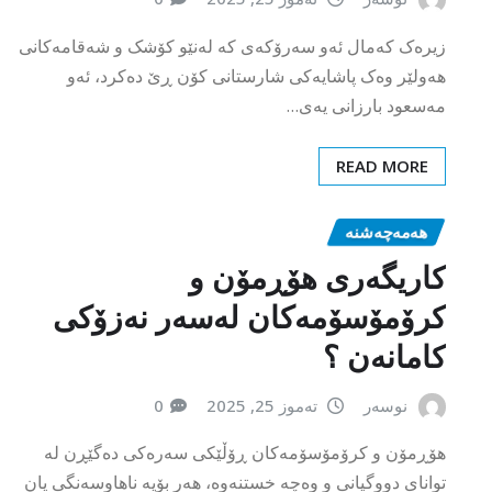
مەسعود بارزانی یەی…
READ MORE
هەمەچەشنە
کاریگەری هۆڕمۆن و
کرۆمۆسۆمەکان لەسەر نەزۆکی
کامانەن ؟
نوسەر
تەموز 25, 2025
0
هۆڕمۆن و کرۆمۆسۆمەکان ڕۆڵێکی سەرەکی دەگێڕن لە
توانای دووگیانی و وەچە خستنەوە، هەر بۆیە ناهاوسەنگی یان
نائاسای لە هەریەکێکیان دەتوانێت…
READ MORE