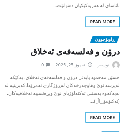
ڕاوبۆچوون
درۆن و فەلسەفەی ئەخلاق
نوسەر
تەموز 25, 2025
0
حسێن مەحمود بابەتی درۆن و فەلسەفەی ئەخلاق، یەکێکە
لەپرسە نوێ وهاوچەرخەکان لەڕۆژگاری ئەمڕۆدا،کەبریتیە لە
بەیەکەوە بەستنی تەکنەلۆژیای نوێ وپڕەنسیپە ئەخلاقیەکان،
(تەکنۆمۆڕاڵ).…
READ MORE
هەواڵ
ماکرۆن: فەرەنسا بڕیاریداوە دان