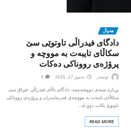
نوسەر
ئاب 2, 2026
هەواڵ
دادگای فیدراڵی تاوتوێی سێ
سکاڵای تایبەت بە مووچە و
پرۆژەی رووناکی دەکات
نوسەر
تەموز 27, 2025
0
بڕیارە سبەی دووشەممە، دادگای باڵای فیدراڵی عێراق سێ
سکاڵای تایبەت بە مووچەی فەرمانبەران و پڕۆژەی رووناکی
تاوتوێ بکات. دوو لە…
READ MORE
ڕاوبۆچوون
ئەگەر یاسا سەروەر نەبێت چی