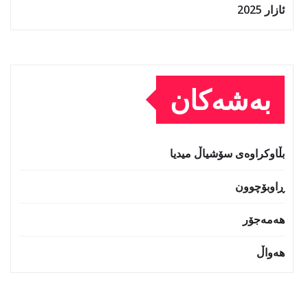
ئازار 2025
بەشەکان
بڵاوکراوەی سۆشیاڵ میدیا
ڕاوبۆچوون
هەمەجۆر
هەواڵ