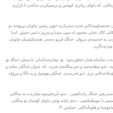
ەکانی کە داوای زیاتری کوشتن و برسییکردن دەکەن تا بازاڕی
 حەمساوییەکانی غەزە سەرباری خوێن رشتن چاویان بڕیوەتە دو
نی کاک عەلی محمود لە سپی میدیا و بەڕێز د.امیر حسێن لەدا
یکردن بە جەستەی مرۆڤ خەڵک فریو دەدەن هەبدێکیشیان چاویان
وەریدەگرن .
ەت تەڵەبانە هەل دەقۆزنەوە بۆ تیجارەتەکەیان تا مەیلی خەڵك بۆ
ئەو نەهامەتییە و ئەو مناڵانەی غەزە ، کە ئەوان خەڵکی سادە و
و بێدفاعەکانی تری ئەو غەزەیەی خەڵکی هوشیار و بە ئاگا و مرۆڤ
سەرنجی خەڵك رادەکێشن ، بەو دڵرەقییەوە تیجارەت بە مناڵانی
ی یا موسڵمانێتیی ، دەی باشە بۆچی داوای کۆمەك بۆ مناڵانی
امۆستا و هاوەڵەکانی حماسن ؟!.