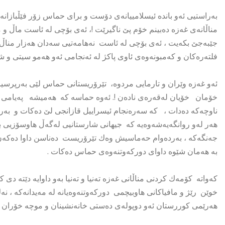
بەراستیی ئەو باندە ئیسلامییانەی دۆست و برای حماس زۆر فێڵبازا
مناڵانەی غەزە دەبینم خۆم پێ ناگیرێت !، ئەی بۆچی لە ئاست ماڵ و من
جێبەجێ بکەیت ، ئەی بۆچی لە ئاست نەهامەتیی سەدان هەزار مناڵ و 
فلتەرەکان و کەمبونەوەی ئاوی پاکژ لە ئەنجامی ئەو هەمو سیتی و ش
ئەو غەزە وێران و تارمایی مردوە، تێرۆریستانی حماس لێی بەرپرس
خۆمان خۆیان لەقەرەی نادەن !. ئەوە حماسە کە هەمیشە پەیامی 
ناوچەکە دەدات ، کە سەرەنجام ئیسراییل قازانجی لێ دەکات و بەرنا
هەر لەو روانگەیەشەوەیە کە جیهانی شارستانیی لەگەڵ هاوسۆزیی بۆ
جەنگەکە ، بەردەوام حەماسیش وەك تێرۆریست دەناسن داوا دەکە
بە هەمان شێوە داوای دورکەوتنەوەی حماس دەکات .
کەواتە کۆمەك کردنی مناڵانی غەزە تەنیا و تەنیا بەو داوایە دێتە د
خوێن رێژ و مافیاکانی هاوبیچمی دورکەوتنەوەیانە لە مەیدانەکە ، نە
هەرێمی کوررستان ئەو دوپولەی دەستی خانەنشینان و موچە خۆران ب