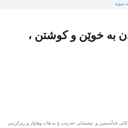
ە نمونە
دن بە خوێن و کوشتن ،
ەکانی فەڵەستین و نیشتمانی عەرەب چ بە هات وهاوار و ریزکردنی