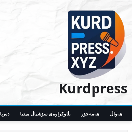
Ski
t
conten
Kurdpress
هەواڵ
هەمەجۆر
بڵاوکراوەی سۆشیاڵ میدیا
دەربا