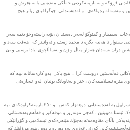
فاندنی فڕۆکە و بە بارمتەکردنی خەڵکی مەدەنیی یا بە هێرش و
تین و مەسەلە رەواکەی و لەدەستدانی جوگرافیای زیاتر هیچ
ات سیمینار و گفتوگۆ لەبەر دەستدان ،بۆیە راستەوخۆ دێمە سەر
 سینوار تا هەنیە بگرە تا محمد زەیف و ئەوانیتر کە هەفت سەد و
ن دران ،سەدان هەزار مناڵ و ژن و بەساڵاچوی تیادا برسیی و بێ
کانی فەڵەستین دروست کرا ، هیچ باکی بەو کارەساتانە نییە کە
هێزە ئیسلامییەکان ، خێر و بەناوبانگ بونیان لەو تیجارەتی
هەر زو لە ٧ی ئۆکتۆبەری ٢٠٢٣ وەك رۆژی روناك ئەوە دەبینرا کە ئیسراییل بە لەدەستدانی دوهەزار کەس و ٢٥٠ بارمتەکراوەکەی ، بە
ەک ئێستا دەیبینین ، کەچی مونەزیر و موفەکیر و قەڵەم بەدەستانی
مونەیەکی باڵای مقاوەمەتە بەچۆك هێنەرەکەی ئیسلامیی و گۆڕانێکی
ە فەڵەستینییەکانی کەرتی غەزەی بەو دەردە بردوە ، هیچ مرۆڤێك کە