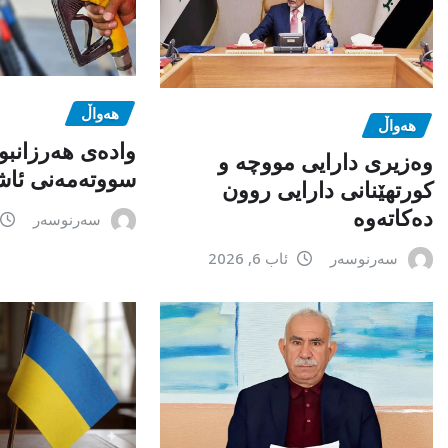
هەواڵ
هەواڵ
وادەی هەرزانبو
وەزیری دارایی مووچە و
سووتەمەنی ئاشک
کورتهێنانی دارایی روون
دەکاتەوە
سەرنوسەر
سەرنوسەر
ئاب 6, 2026