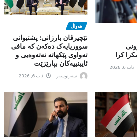
هەواڵ
نێچیرڤان بارزانی: پشتیوانی
ونی
سووریایەک دەکەن کە مافی
را کرا
تەواوی پێکهاتە نەتەوەیی و
ئایینییەکان بپارێزێت
ئاب 6, 2026
سەرنوسەر
ئاب 6, 2026