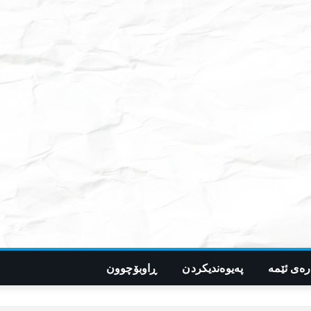
رەی ئێمە
پەیوەندیکردن
ڕاوبۆچوون