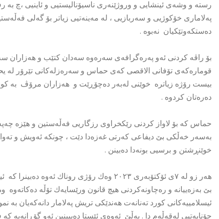
رستە و وشەی ئینشایی و وروژێنەری ناسیۆنالیستیی و ئاینیی ،چ بە ر
پەلاماری خۆکوژیی و سەربازیی ، لە مەینەتیی زیاتر بۆ گەلی فەڵەس
دەستکەوتێکیان نەبوە .
بۆ راڤە کردنی ئەو پەرەگرافەی سەرەوە سەدان کتێب و هەزاران سەع
قومارەکەی تۆفانی الاقصی کەی حماس و سەرەزلەکانی تێرۆر لە یحیی
بیست رۆژە زیاترە خوێنی لەبەر دەچۆڕێت و هەزاران مرۆڤ بە کوشت
دەرەتان کردوە .
حماس کە بۆ لاواز کردنی رێکخراوی رزگاریی فەڵەستین و هێزە چەپە
بەسەر خەڵکی بێ دیفاعی کەرتی غەزەدا دێت ، چونکە ئەویش و تەواوی 
خوێنڕشتن و برسیی بونەدا دەبینن .
بێ بەزەییانە و رەچاونەکردنی هیچ قانون ورێسایەك تۆڵە دەکاتەوە و
ئیسلامییەکانی کورد تەنانەت هەندێکی تریش پەلامار دانەکەیان بە ن
چۆنایەتیی لەقەڵەم دا . بەڵێ ئەوەی ئێستا دەیبینین ئەو گۆڕانەیە ک