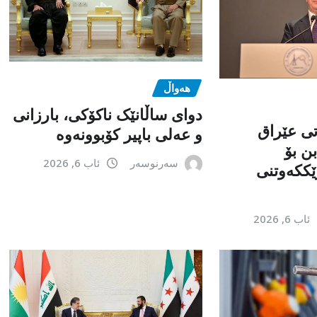
هەواڵ
دوای ساڵانێک ناکۆکی، بارزانی
تی عێراق
و عەلی باپیر کۆبوونەوە
ن بۆ
سەرنوسەر
ئاب 6, 2026
ێككەوتنی
ئاب 6, 2026