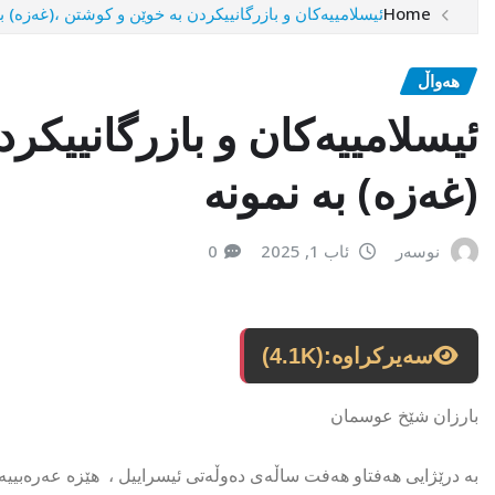
Home
ئیسلامییەکان و بازرگانییکردن بە خوێن و کوشتن ،(غەزە) ب
هەواڵ
ئیسلامییەکان و بازرگانییکر
(غەزە) بە نمونە
نوسەر
ئاب 1, 2025
0
سەیرکراوە:
(4.1K)
بارزان شێخ عوسمان
بە درێژایی هەفتاو هەفت ساڵەی دەوڵەتی ئیسراییل ، هێزە عەرەبیی