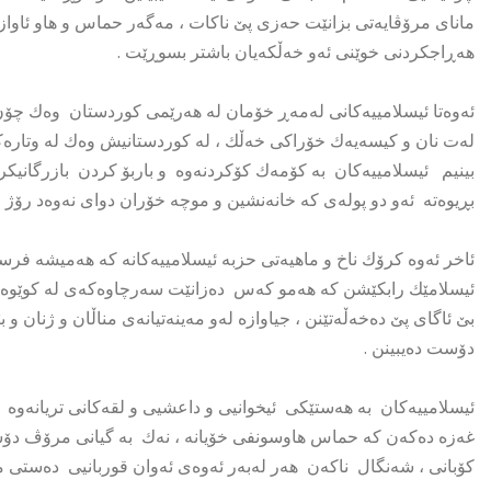
مانای مرۆڤایەتی بزانێت حەزی پێ ناکات ، مەگەر حماس و هاو ئاواز
هەڕاجکردنی خوێنی ئەو خەڵکەیان باشتر بسوڕێت .
ئەوەتا ئیسلامییەکانی لەمەڕ خۆمان لە هەرێمی کوردستان وەك چۆن
لەت نان و کیسەیەك خۆراکی خەڵك ، لە کوردستانیش وەك لە وتارەکا
بینیم ئیسلامییەکان بە کۆمەك کۆکردنەوە و باربۆ کردن بازرگان
بڕیوەتە ئەو دو پولەی کە خانەنشین و موچە خۆران دوای نەوەد رۆژ 
ئاخر ئەوە کرۆك ناخ و ماهیەتی حزبە ئیسلامییەکانە کە هەمیشە فرس
ئیسلامێك رابکێشن کە هەمو کەس دەزانێت سەرچاوەکەی لە کوێوەیە ، 
بێ ئاگای پێ دەخەڵەتێنن ، جیاوازە لەو مەینەتیانەی مناڵان و ژنان 
دۆست دەیبینن .
ئیسلامییەکان بە هەستێکی ئیخوانیی و داعشیی و لقەکانی تریانەوە 
غەزە دەکەن کە حماس هاوسونفی خۆیانە ، نەك بە گیانی مرۆڤ دۆستی
کۆبانی ، شەنگال ناکەن هەر لەبەر ئەوەی ئەوان قوربانیی دەستی م