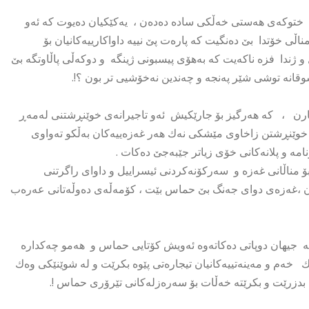
نە ختوکەی هەستی خەڵکی سادە دەدەن ، یەکێکیان دەیوت کە ئەو
اڵی خۆتدا بێ دەنگیت کە پارەت پێ نییە داواکارییەکانیان بۆ
ژندا فزە ناکەیت کە بەهۆی پیسبونی ژینگە و دوکەڵی پاڵاوتگە بێ
وقانە توشی شێر پەنجە و چەندین نەخۆشیی تر بون ؟!.
یارن ، کە هەرگیز بۆ جارێکیش ئەو تاجیرانەی خوێنڕشتنی لەمەڕ
خوێنڕشتن زاخاوی مێشکی نەك هەر غەزەییەکان بەڵکو تەواوی
مە و پلانەکانی خۆی زیاتر جێبەجێ دەکات .
 مناڵانی غەزە و سەرکۆنەکردنی ئیسراییل و داوای راگرتنی
ن ،غەزەی دوای جەنگ بێ حماس بێت ، کۆمەڵەی دەوڵەتانی عەرەب
ی کە جیهان دوپاتی دەکاتەوە ئەویش کۆتایی حماس و هەمو چەکدارە
ك خەم و مەینەتییەکانیان تیجارەتی پێوە بکرێت و لە شوێنێکی وەك
دزرێت و بکرێتە خەڵات بۆ سەرەزلەکانی تێرۆری حماس !.