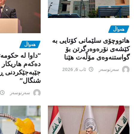
هەواڵ
هاتووچۆی سلێمانی کۆتایی بە
هەواڵ
کێشەی نۆرەوەرگرتن بۆ
“داوا لە حكومە
گواستنەوەی مۆڵەت هێنا
دەكەم هاریكار ب
سەرنوسەر
ئاب 6, 2026
جێبەجێكردنی ڕ
شنگال”
سەرنوسەر