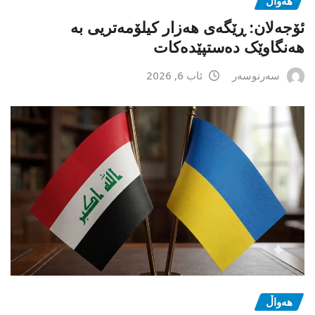
هەواڵ
ئۆجەلان: ڕێگەی هەزار کیلۆمەتریی بە
هەنگاوێک دەستپێدەکات
سەرنوسەر
ئاب 6, 2026
هەواڵ