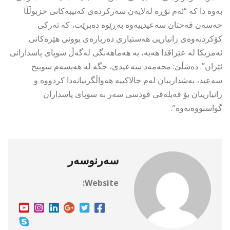
بەوە دا کە “ئەم تۆڕە لەلایەن سەرکردەی کەتیبەکانی حزبوڵڵا
حەسەن قەحتان سەعیدییەوە بەڕێوە دەبرێت، کە ئەرکی
کۆکردنەوەی زانیاریی هەستیاری دەربارەی بوونی هێزەکانی
ئەمریکا لە عێراقدا هەیە، بە هەماهەنگی لەگەڵ سوپای پاسدارانی
ئێران”. دەشڵێ: محەمەد سەعیدی، جگە لە هەیسەم سوبیح
سەعید، بەشدارییان لەم چالاکییە هەواڵگرییانەدا کردووە و
زانیارییان بۆ فەیلەقی قودسی سەر بە سوپای پاسداران
گواستووەتەوە”.
سەرنوسەر
Website: