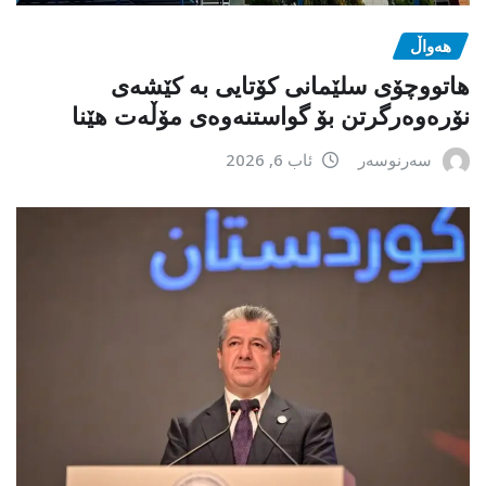
هەواڵ
هاتووچۆی سلێمانی کۆتایی بە کێشەی
نۆرەوەرگرتن بۆ گواستنەوەی مۆڵەت هێنا
سەرنوسەر
ئاب 6, 2026