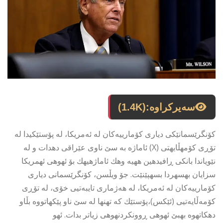
سەیرکراوە:
(1.4K)
كۆنگرێسمانێكی دیاری كۆمارییەكان لە ئەمریكا، له پۆستێكیدا له
تۆڕی كۆمهڵایهتی (X) ئاماژه به سێ ناوى عێراقی دهدات و له
نێویاندا بانكى ڕافیدهین ههیه وهك ئاماژهیهك بۆ ئهوهى ئهمریكا
سزایان بهسهردا بسهپێنێت. جۆ ویڵسن، كۆنگرێسمانی دیاری
كۆمارییەكان لە ئەمریكا، لە هەژماری تایبەتیی خۆی، لە تۆڕی
كۆمەڵایەتیی (ئێكس)،پۆستێك كه تهنها له سێ ناو پێكهاتووه بڵاو
دهكاتهوه بهبێ ئهوهى ڕوونكردنهوهى زیاتر بدات. ئهو