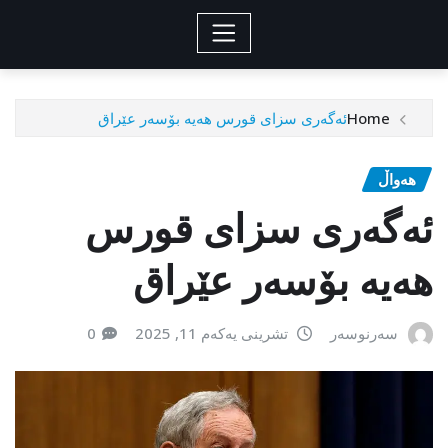
Home
ئەگەری سزای قورس هەیە بۆسەر عێراق
هەواڵ
ئەگەری سزای قورس
هەیە بۆسەر عێراق
سەرنوسەر
تشرینی یەکەم 11, 2025
0