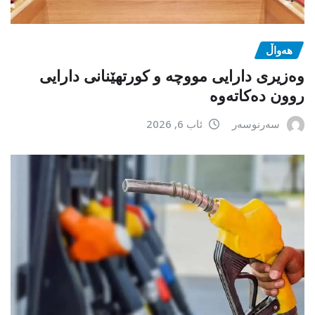
هەواڵ
وەزیری دارایی مووچە و کورتهێنانی دارایی
روون دەکاتەوە
سەرنوسەر
ئاب 6, 2026