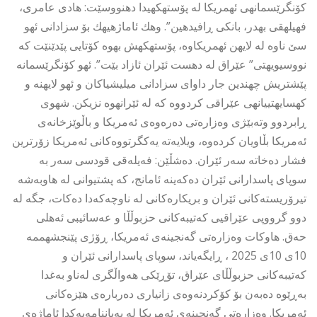
كۆنگرێسمانهى ئهمریكا له پۆستهكهیدا دهنووسێت: هادی عامرى،
فهیلهقی بهدر، بانكى ڕافیدهین”. وهك ئاماژهیهك بۆ سزادانى ئهو
سێ ناوه له لایهن ئهمریكاوه، پۆستهكهش بهوه كۆتایی پێدێنێت كه
نووسیویهتى” عێراق له دهست ئێران ئازاد بێت”. ئهو كۆنگرێسمانه
پێشتریش چهندین جار داواى سزادانى میلیشیاكان و ئهو لایهنه و
كهسایهتییانهى عێراقی كردووه كه له ئێرانهوه نزیكن. شهوی
ڕابردوو وتەبێژی وەزارەتی دەرەوەی ئەمریکا و باڵوێزخانەی
ئەمریکا بڵاویان کردەوە، ویلایەتە یەکگرتووەکانی ئەمریکا زۆرترین
فشار دەخاتە سەر ئێران. دەشڵێن: فەیلەقی قودسی سەر بە
سوپای پاسدارانی ئێران دەکەینە ئامانج، کە پشتیوانی لە هاوبەشە
تیرۆریستەکانی ئێران و بریکارەکانی لە ناوچەکەدا دەکات، جگە لە
دوو گرووپی عێراقیی کەتیبەکانی حزبوڵڵا و عەسائیبی ئەهلی
حەق. هاوكات وەزارەتی گەنجینەی ئەمریکا، ڕۆژی پێنجشهممه
10ى 10ى 2025 ، ڕایگەیاند، سوپای پاسدارانی ئێران و
کەتیبەکانی حزبوڵڵای عێراق، تۆڕێکی هەواڵگری لەناو بەغدا
بەڕێوە دەبەن بۆ کۆکردنەوەی زانیاری دەربارەی هێزەکانی
ئەمریکا. وەزارەتی گەنجینەی ئەمریکا لە بەیاننامەیەکدا ئاماژەی