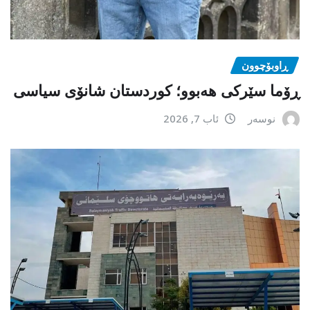
ڕاوبۆچوون
ڕۆما سێرکی هەبوو؛ کوردستان شانۆی سیاسی
نوسەر
ئاب 7, 2026