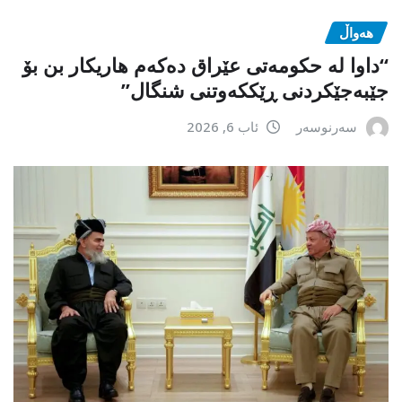
هەواڵ
“داوا لە حكومەتی عێراق دەكەم هاریكار بن بۆ
جێبەجێكردنی ڕێككەوتنی شنگال”
سەرنوسەر
ئاب 6, 2026