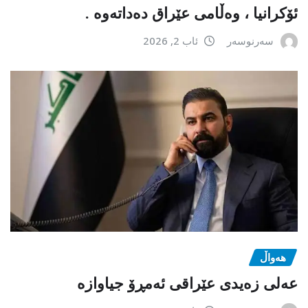
ئۆکرانیا ، وەڵامی عێراق دەداتەوە .
سەرنوسەر
ئاب 2, 2026
هەواڵ
عەلی زەیدی عێراقی ئەمڕۆ جیاوازە