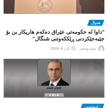
هەواڵ
“داوا لە حكومەتی عێراق دەكەم هاریكار بن بۆ
جێبەجێكردنی ڕێككەوتنی شنگال”
سەرنوسەر
ئاب 6, 2026
ڕاوبۆچوون