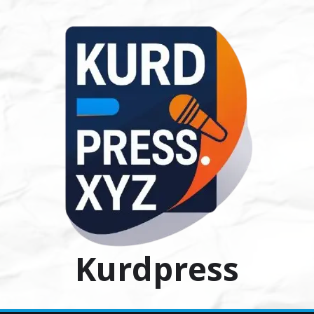
Ski
t
conten
Kurdpress