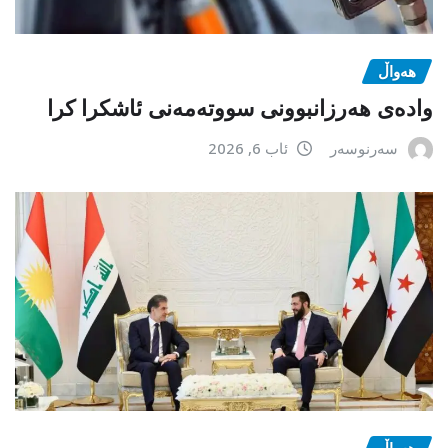
هەواڵ
وادەی هەرزانبوونی سووتەمەنی ئاشکرا کرا
سەرنوسەر
ئاب 6, 2026
هەواڵ