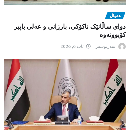
هەواڵ
دوای ساڵانێک ناکۆکی، بارزانی و عەلی باپیر
کۆبوونەوە
سەرنوسەر
ئاب 6, 2026