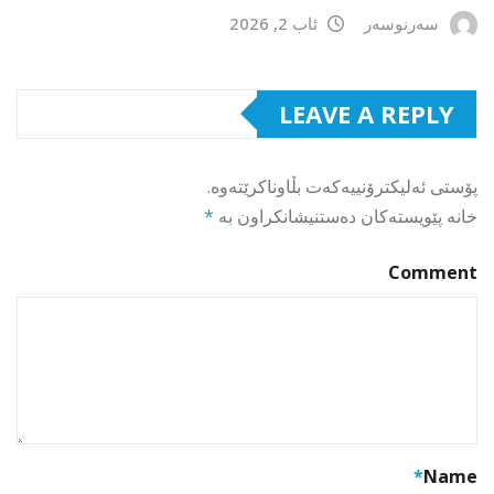
سەرنوسەر
ئاب 2, 2026
LEAVE A REPLY
پۆستی ئەلیکترۆنییەکەت بڵاوناکرێتەوە.
خانە پێویستەکان دەستنیشانکراون بە
*
Comment
*
Name