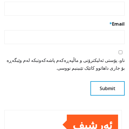
*
Email
ناو، پۆستی ئەلیکترۆنی و ماڵپەڕەکەم پاشەکەوتبکە لەم وێبگەڕە
بۆ جاری داهاتوو کاتێک تێبینیم نووسی.
ئەرشیف