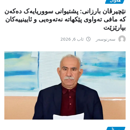
نێچیرڤان بارزانی: پشتیوانی سووریایەک دەکەن
کە مافی تەواوی پێکهاتە نەتەوەیی و ئایینییەکان
بپارێزێت
سەرنوسەر
ئاب 6, 2026