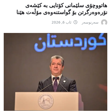
هاتووچۆی سلێمانی کۆتایی بە کێشەی
نۆرەوەرگرتن بۆ گواستنەوەی مۆڵەت هێنا
سەرنوسەر
ئاب 6, 2026