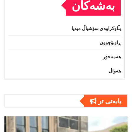
بەشەکان
بڵاوکراوەی سۆشیاڵ میدیا
ڕاوبۆچوون
هەمەجۆر
هەواڵ
بابەتى تر