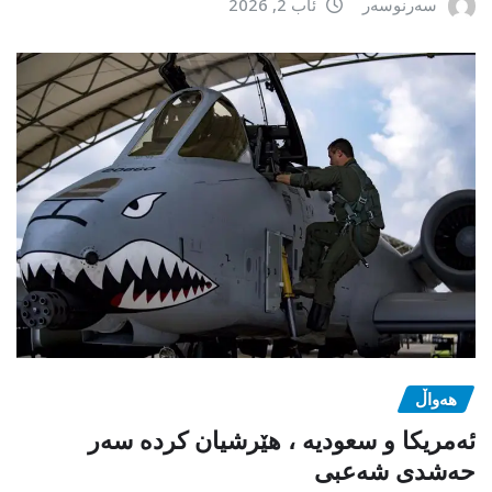
سەرنوسەر
ئاب 2, 2026
هەواڵ
ئەمریکا و سعودیە ، هێرشیان کردە سەر
حەشدی شەعبی