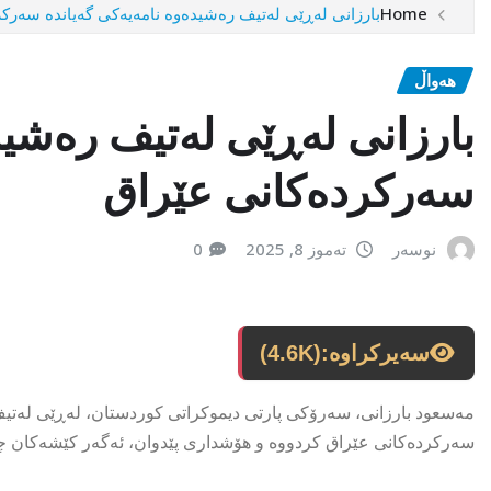
Home
بارزانی لەڕێی لەتیف رەشیدەوە نامەیەکی گەیاندە سەرک
هەواڵ
بارزانی لەڕێی لەتیف رەشید
سەرکردەکانی عێراق
نوسەر
تەموز 8, 2025
0
سەیرکراوە:
(4.6K)
مەسعود بارزانی، سەرۆکی پارتی دیموکراتی کوردستان، لەڕێی لەت
سەرکردەکانی عێراق کردووە و هۆشداری پێدوان، ئەگەر کێشەکان 