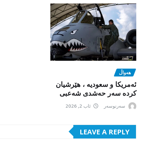
هەواڵ
ئەمریکا و سعودیە ، هێرشیان
کردە سەر حەشدی شەعبی
سەرنوسەر
ئاب 2, 2026
LEAVE A REPLY