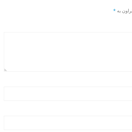
راون بە
*