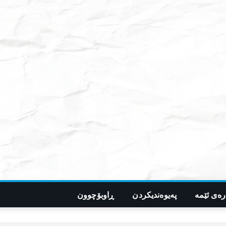
رەی ئێمە
پەیوەندیکردن
ڕاوبۆچوون