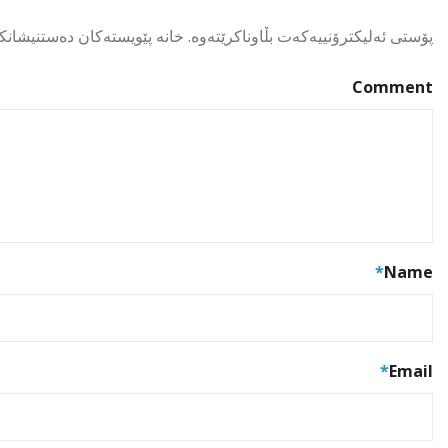
پۆستی ئەلیکترۆنییەکەت بڵاوناکرێتەوە.
خانە پێویستەکان دەستنیشانک
Comment
*
Name
*
Email