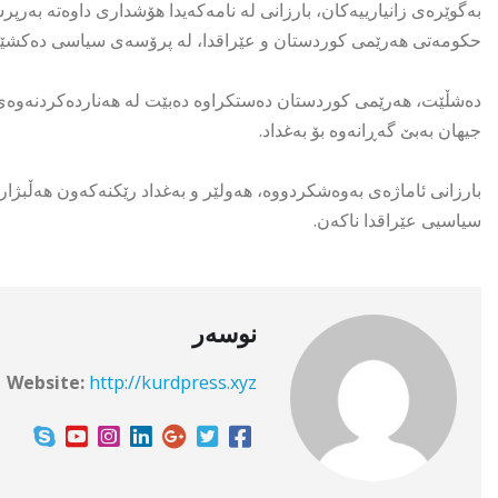
بەگوێرەی زانیارییەکان، بارزانی لە نامەکەیدا هۆشداری داوەتە بەرپ
حکومەتی هەرێمی کوردستان و عێراقدا، لە پرۆسەى سیاسی دەکشێن
دەشڵێت، هەرێمی کوردستان دەستکراوە دەبێت لە هەناردەکردنەوەی 
جیهان بەبێ گەڕانەوە بۆ بەغداد.
بارزانی ئاماژەی بەوەشکردووە، هەولێر و بەغداد رێکنەکەون هەڵبژا
سیاسیی عێراقدا ناکەن.
نوسەر
Website:
http://kurdpress.xyz