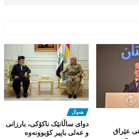
هەواڵ
دوای ساڵانێک ناکۆکی، بارزانی
تی عێراق
و عەلی باپیر کۆبوونەوە