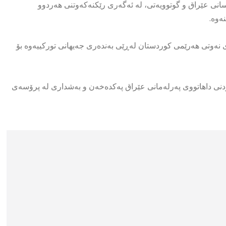
رسانی عێراق و گوتوویەتی، لە ئەگەری رێکنەکەوتنی هەردوو
ەوە.
نەوتی هەرێمی کوردستان لەڕێی بەندەری جەیهانی تورکییەوە بۆ
ردنی داهاتووی پەرلەمانی عێراق پەکدەخەن و بەشداری لە پرۆسەی