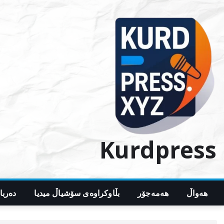
Ski
t
conten
Kurdpress
هەواڵ
هەمەجۆر
بڵاوکراوەی سۆشیاڵ میدیا
دەربا