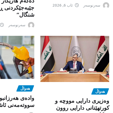
دەكەم هاریكار ب
سەرنوسەر
ئاب 6, 2026
جێبەجێكردنی ڕ
شنگال”
سەرنوسەر
هەواڵ
هەواڵ
وادەی هەرزانبو
وەزیری دارایی مووچە و
سووتەمەنی ئاشک
کورتهێنانی دارایی روون