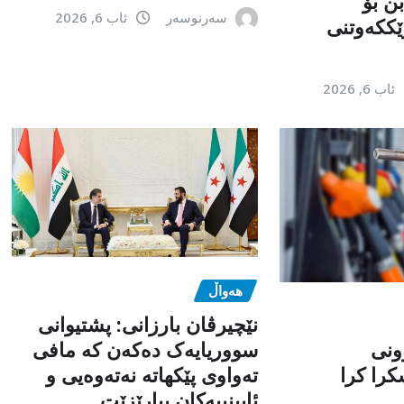
ن بۆ
سەرنوسەر
ئاب 6, 2026
ێككەوتنی
ئاب 6, 2026
هەواڵ
نێچیرڤان بارزانی: پشتیوانی
ونی
سووریایەک دەکەن کە مافی
را کرا
تەواوی پێکهاتە نەتەوەیی و
ئایینییەکان بپارێزێت