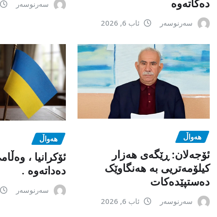
دەکاتەوە
سەرنوسەر
سەرنوسەر
ئاب 6, 2026
هەواڵ
هەواڵ
ئۆجەلان: ڕێگەی هەزار
ئۆکرانیا ، وەڵا
کیلۆمەتریی بە هەنگاوێک
دەداتەوە .
دەستپێدەکات
سەرنوسەر
سەرنوسەر
ئاب 6, 2026