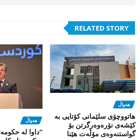
RELATED STORY
هەواڵ
هاتووچۆی سلێمانی کۆتایی بە
هەواڵ
کێشەی نۆرەوەرگرتن بۆ
“داوا لە حكومە
گواستنەوەی مۆڵەت هێنا