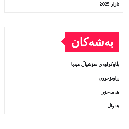
ئازار 2025
بەشەکان
بڵاوکراوەی سۆشیاڵ میدیا
ڕاوبۆچوون
هەمەجۆر
هەواڵ