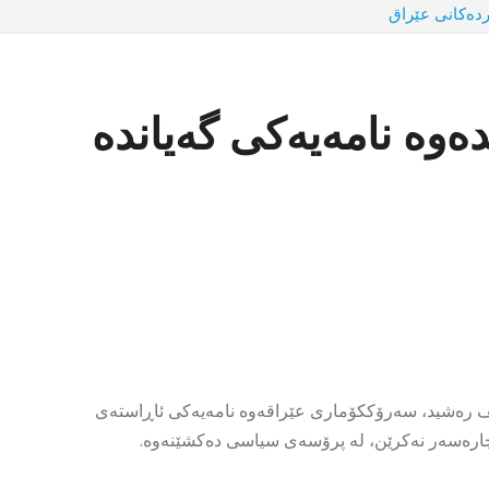
ردەکانی عێراق
ەوە نامەیەکی گەیاندە
یف رەشید، سەرۆککۆماری عێراقەوە نامەیەکی ئاڕاستەی
چارەسەر نەکرێن، لە پرۆسەى سیاسی دەکشێنەوە.