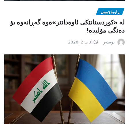
ڕاوبۆچوون
لە «کوردستانێکی ئاوەدانتر»ەوە گەڕانەوە بۆ
دەنگی مۆلیدە!
نوسەر
ئاب 2, 2026