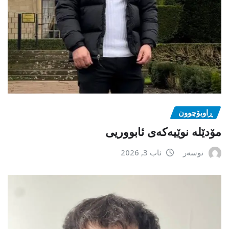
ڕاوبۆچوون
مۆدێلە نوێیەکەى ئابووریی
نوسەر
ئاب 3, 2026