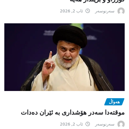
سەرنوسەر
ئاب 2, 2026
هەواڵ
موقتەدا سەدر هۆشداری بە ئێران دەدات
سەرنوسەر
ئاب 2, 2026