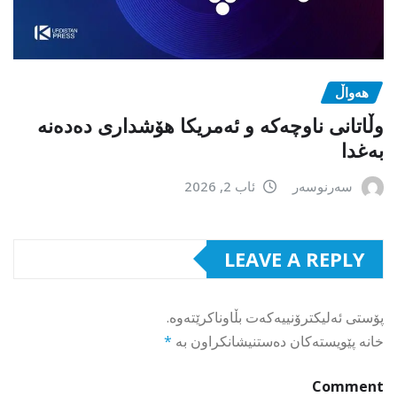
هەواڵ
وڵاتانی ناوچەکە و ئەمریکا هۆشداری دەدەنە
بەغدا
سەرنوسەر
ئاب 2, 2026
LEAVE A REPLY
پۆستی ئەلیکترۆنییەکەت بڵاوناکرێتەوە.
خانە پێویستەکان دەستنیشانکراون بە
*
Comment