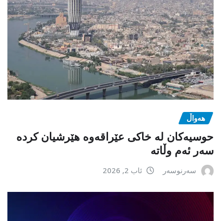
هەواڵ
حوسیەکان لە خاکی عێراقەوە هێرشیان کردە
سەر ئەم وڵاتە
سەرنوسەر
ئاب 2, 2026