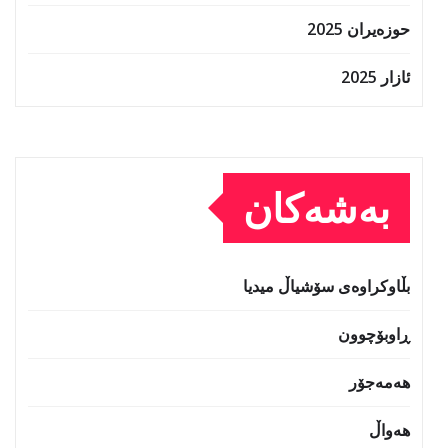
حوزه‌یران 2025
ئازار 2025
بەشەکان
بڵاوکراوەی سۆشیاڵ میدیا
ڕاوبۆچوون
هەمەجۆر
هەواڵ