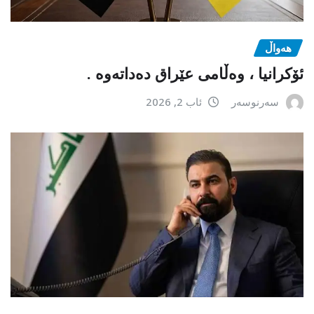
هەواڵ
ئۆکرانیا ، وەڵامی عێراق دەداتەوە .
سەرنوسەر
ئاب 2, 2026