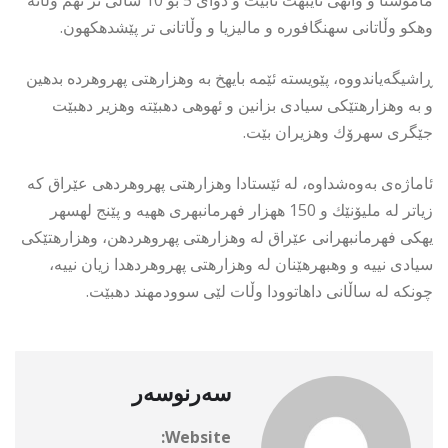
وهكو وڵاتانی سهنگافوره و مالیزیا و وڵاتانی تر پێشدهكهون.
ڕاشیگەیاندووە، پێویسته ئێمه بایهخ به وهزارهتی پهروهرده بدهین
و به وهزارهتێكی سیادی بزانین و ئهوهی دهبێته وهزیر دهبێت
جێگری سهرۆك وهزیران بێت.
ئاماژەی بەوەشداوە، له ئێستادا وهزارهتی پهروهردهی عێراق كه
زیاتر له ملیۆنێك و 150 ههزار فهرمانبهری ههیه و پێنج لهسهر
یهكی فهرمانبهرانی عێراق له وهزارهتی پهروهردهن، وهزارهتێكی
سیادی نییه و وهبهرهێنان له وهزارهتی پهروهردهدا زیان نییه،
چونكه له ساڵانی داهاتوودا وڵات لێی سوودمهند دهبێت.
سەرنوسەر
Website: