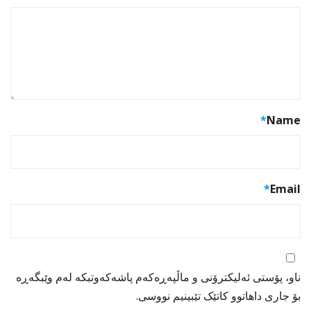
*
Name
*
Email
ناو، پۆستی ئەلیکترۆنی و ماڵپەڕەکەم پاشەکەوتبکە لەم وێبگەڕە
بۆ جاری داهاتوو کاتێک تێبینیم نووسی.