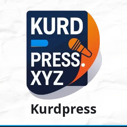
Ski
t
conten
Kurdpress