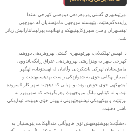
بهڕێوهبهری گشتی پهروهردهی دووهمی كهرخی بەغدا
ڕایددەگەیەنێت، پێویسته مووچهی مامۆستایان له مووچهی
ئهفسهران و سێ سهرۆكایهتییهكه و تهنانهت پهرلهمانتارانیش زیاتر
بێت.
د. قهیس ئهلكیلابی، بهڕێوهبهری گشتی پهروهردهی دووهمی
كهرخی سهر به وهزارهتی پهروهردهی عێراق ڕایگەیاندووە،
مامۆستایان ئهركی باشكردنی وڵاتیان له ئهستۆدایه، ئهگهر
ئیمتیازاتهكانی خۆی به شێوازێكی راست بهدهستبهێنێت و
ئیشهكهی خۆی خۆش بوێت و بهیانی كه دهچێته سهر كار ئاسووده
بێت و له كۆتایی مانگ مووچهیهك وهربگرێت، كه سهربهرزانه
بیژێنێت و یهكهیهكی نیشتهجێبوونی تایبهتی خۆی ههبێت، ئهدایهكی
باشی دهبێت.
دەشڵێت: بهوشێوهیهش تۆی هاووڵاتی منداڵهكانت پێویستیان به
مامۆستا و وانهی تایبهت نابێت و دوای 5 بۆ 10 ساڵی تر ئهم وڵاته