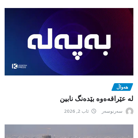
هەواڵ
لە عێراقەەوە بێدەنگ نابین
سەرنوسەر
ئاب 2, 2026