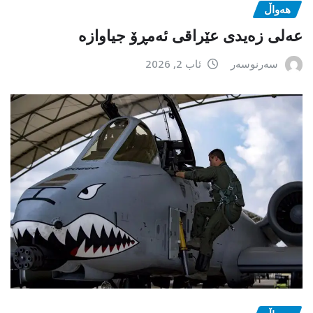
هەواڵ
عەلی زەیدی عێراقی ئەمڕۆ جیاوازە
سەرنوسەر
ئاب 2, 2026