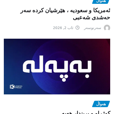
هەواڵ
ئەمریکا و سعودیە ، هێرشیان کردە سەر
حەشدی شەعبی
سەرنوسەر
ئاب 2, 2026
هەواڵ
كوژراو و بریندار هەیە