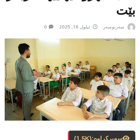
بێت
سەرنوسەر
ئیلول 16, 2025
0
سەیرکراوە:
(1.5K)