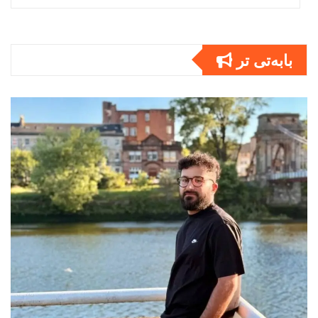
بابەتى تر