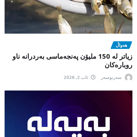
هەواڵ
زیاتر لە 150 ملیۆن پەنجەماسی بەردرانە ناو
روبارەکان
سەرنوسەر
ئاب 2, 2026