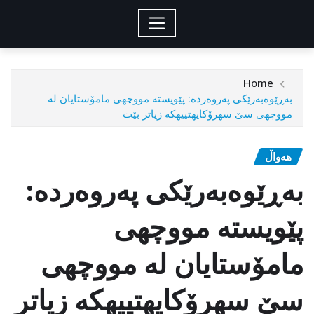
Home
بەڕێوەبەرێكی پەروەردە: پێویسته مووچهی مامۆستایان له
مووچهی سێ سهرۆكایهتییهكه زیاتر بێت
هەواڵ
بەڕێوەبەرێكی پەروەردە:
پێویسته مووچهی
مامۆستایان له مووچهی
سێ سهرۆكایهتییهكه زیاتر