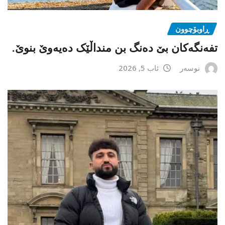
ڕاوبۆچوون
تفەنگەکان بێ دەنگ بن منداڵێک دەیەوێ بنوێ.
نوسەر
ئاب 5, 2026