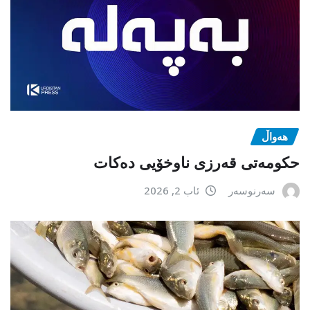
هەواڵ
حکومەتی قەرزی ناوخۆیی دەکات
سەرنوسەر
ئاب 2, 2026