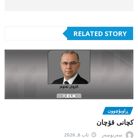
RELATED STORY
ڕاوبۆچوون
کچانی قۆچان
سەرنوسەر
ئاب 6, 2026