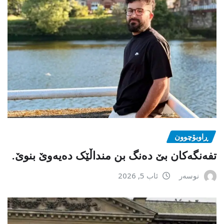
ڕاوبۆچوون
تفەنگەکان بێ دەنگ بن منداڵێک دەیەوێ بنوێ.
نوسەر
ئاب 5, 2026