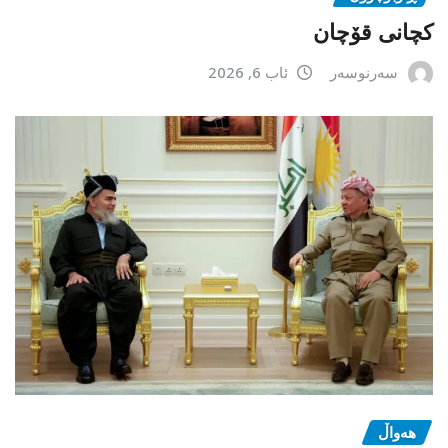
کچانی قۆچان
سەرنوسەر
ئاب 6, 2026
هەواڵ