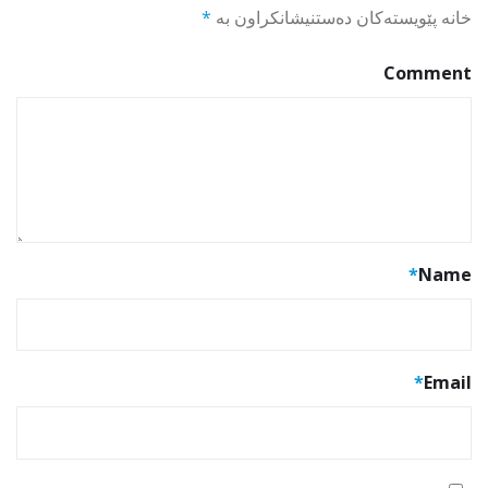
خانە پێویستەکان دەستنیشانکراون بە
*
Comment
*
Name
*
Email