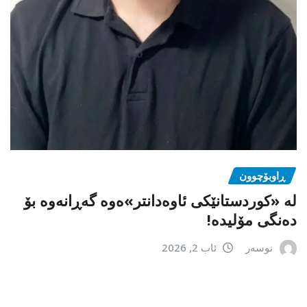
ڕاوبۆچوون
لە «کوردستانێکی ئاوەدانتر»ەوە گەڕانەوە بۆ
دەنگی مۆلیدە!
نوسەر
ئاب 2, 2026