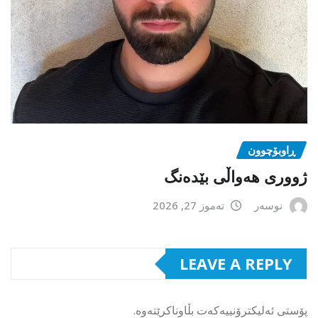
ڕاوبۆچوون
ژووری هەواڵی بێدەنگ
نوسەر
تەموز 27, 2026
LEAVE A REPLY
پۆستی ئەلیکترۆنییەکەت بڵاوناکرێتەوە.