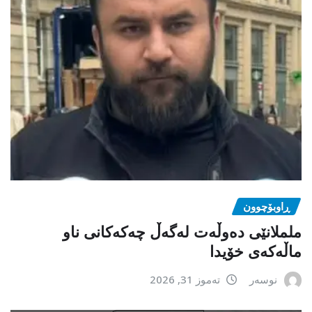
ڕاوبۆچوون
ململانێی دەوڵەت لەگەڵ چەکەکانی ناو
ماڵەکەی خۆیدا
نوسەر
تەموز 31, 2026