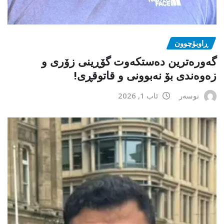
ڕاوبۆچوون
گەورەترین دەستکەوت گۆڕینی زۆری و
زەوەندی بۆ نەبوونی و قاتوقڕی!
نوسەر
ئاب 1, 2026