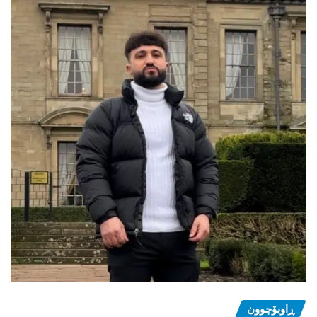
ڕاوبۆچوون