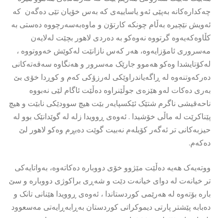
چەکدارەکانە بەپێی ئەو یاساییەی کە بەس خۆیان تێی دەگەن کە
ئەویش نێچیرە بەڵام چونکە کارتۆن و ماوەبەسەرچووە دەستی بە
کڵاوەکەیەوە گرتووە نەوەکو بە دەردی لاهور بچێت لەلایەن
مەسروری ئامۆزایەوە، هەر کەس نازانێت لەکوێش خەووتووە ،
لەکۆتایشدا وەکو هەموو جارێک مەسرور و هەنگاوە سەقەتەکانی
دەرکەوتنەوە لە ڕاگەیاندراوێکی لەرزۆکی کەم و کوڕدا خۆی بێ
بەری دەکات لەو هێزەی جوڵێنراوە دەڵێت ئاگام لێی نەبووە
ناحەقیشی ناگرم شتێک ئێکسپایەر بێت هیچ سوودێکی نابێت و هیچ
پێناکرێت لە ماڵی خۆشیدا . ئەوەی ڕوویدا زلە لە گوێدانێک بوو لە
حیزبەکانی تر ئەگەر کۆیلەم نەبیت گوێت دەبڕم وەکو لاهور لێ
دەکەم.
ووتەیەک هەیە دەڵێت مێژوو خۆی دووبارە دەکاتەوە، بەواتایەکی
تر خیانەت لە دوای خیانەت دێت و شەڕی براکوژی دووبارە و سێ
بارە بۆتەوە لە هەرێمی کوردستاندا ، ئەوەی ڕوویدا هێنانی تانک و
دەبابە پێشتر پارتی دیموکراتی کوردستان بەڕابەڕایەتی مەسعوود