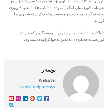
بارزانی لە ٣١ ئاب ١٩٩٦ ئاوی بۆ ڕشتووە بەعسی هێنا بۆ سەر
پەرمانی کوردستان لەگەڵ ئەوەی ٢٢ ئابی ٢٠٢٥ تەنها ٩ ڕۆژی
بەینە ئەگەرنا مەبەست و مەقسەدەکە یەک شتە شەڕی برا
کوژییە.
داواکارم با دەست بەم دیموکراسیەوە بگرین کە مەید ئین
کوردستانە هەناردەی نەکەین بەخوا ئاژاوە دەنێینەوە .
نوسەر
Website:
http://kurdpress.xyz