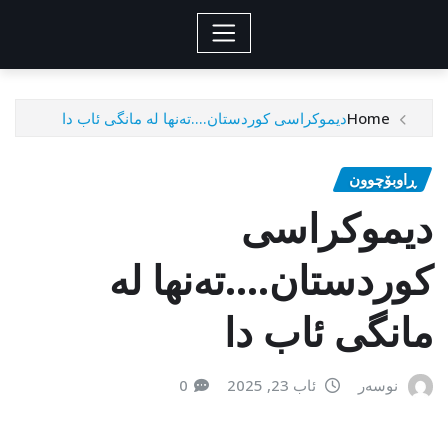
Home
دیموکراسی کوردستان….تەنها لە مانگی ئاب دا
ڕاوبۆچوون
دیموکراسی
کوردستان….تەنها لە
مانگی ئاب دا
نوسەر
ئاب 23, 2025
0