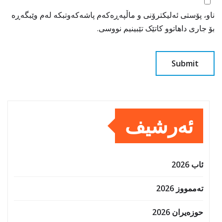
ناو، پۆستی ئەلیکترۆنی و ماڵپەڕەکەم پاشەکەوتبکە لەم وێبگەڕە
بۆ جاری داهاتوو کاتێک تێبینیم نووسی.
ئەرشیف
ئاب 2026
تەممووز 2026
حوزه‌یران 2026