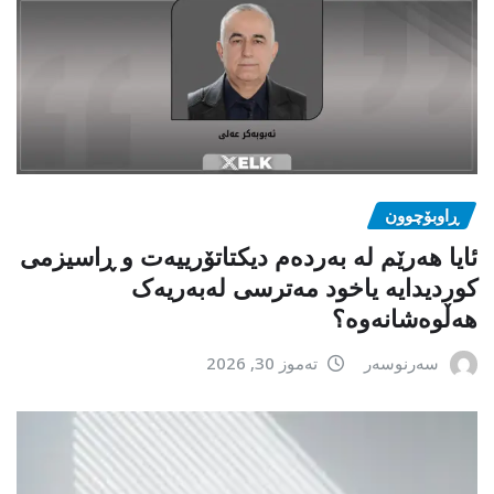
ڕاوبۆچوون
ئایا هەرێم لە بەردەم دیکتاتۆرییەت و ڕاسیزمی
کوردیدایە یاخود مەترسی لەبەریەک
هەڵوەشانەوە؟
سەرنوسەر
تەموز 30, 2026