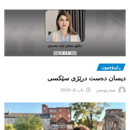
ڕاوبۆچوون
دیسان دەست درێژی سێکسی
سەرنوسەر
ئاب 6, 2026