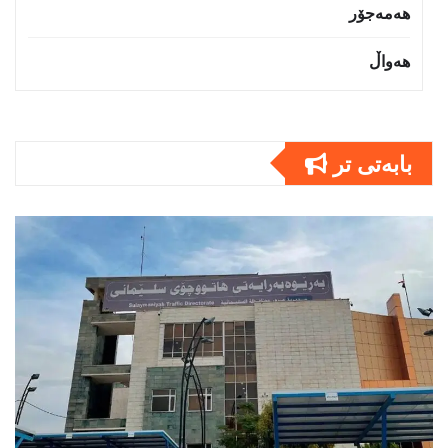
هەمەجۆر
هەواڵ
بابەتى تر