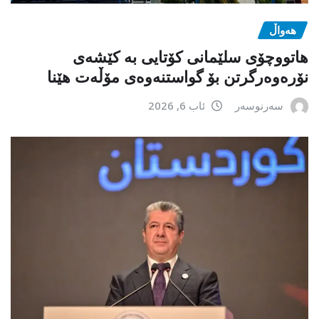
هەواڵ
هاتووچۆی سلێمانی کۆتایی بە کێشەی
نۆرەوەرگرتن بۆ گواستنەوەی مۆڵەت هێنا
سەرنوسەر
ئاب 6, 2026