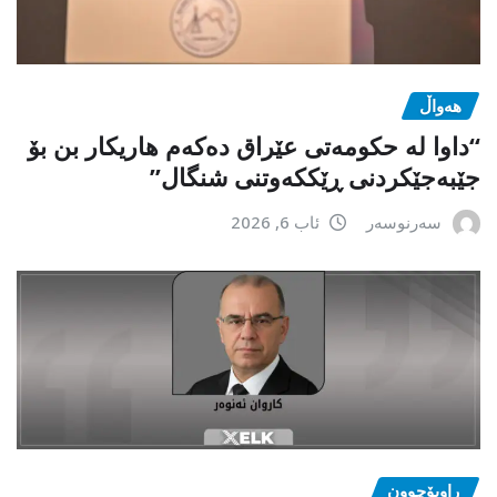
هەواڵ
“داوا لە حكومەتی عێراق دەكەم هاریكار بن بۆ
جێبەجێكردنی ڕێككەوتنی شنگال”
سەرنوسەر
ئاب 6, 2026
ڕاوبۆچوون