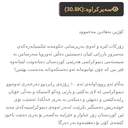
سەیرکراوە:
(30.8K)
کۆژین بەهادین مەحموود
زۆرکات لێرە و لەوێ بەرپرسانی حکومەتە ئێکسپایەرەکەی
مەسرور بارزانی لێیان دەبیستین دەڵێن ئەوروپا سەرسامن بە
سیستەمی دیموکراسی هەرێمی کوردستان دەیانەوێت لێمانەوە
فێر ببن کە چۆن توانیومانە ئەو دەستکەوتانە بەدەست بهێنین!
بەڵام ئەو ڕووداوانەی ئەم ١٠ ڕۆژەی ڕابردوو دەرخەری ئەوەبوو
دیموکراسی لە لای یەکێتی و پارتی وەکو لاستیکە و بەدڵی خۆیان
ڕایدەکێشن و دەیهێن و دەیکەن بە بەری خەڵکدا. ئەشێت تۆی
خوێنەریش دەستگیر بکرێیت لەبەر ئەوەی دیموکراسییەکەی مەید
ئین کوردستان زۆر جیاواز و خێراییە یەکسەر بۆ بەری دەبێت یاخود
کێشەی کۆن بۆ دەهێننەوە بەر دەرگا.