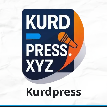
Ski
t
conten
Kurdpress