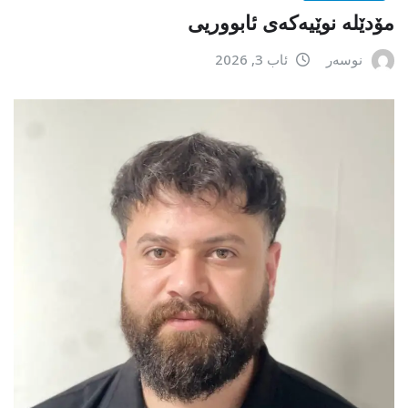
مۆدێلە نوێیەکەى ئابووریی
نوسەر
ئاب 3, 2026