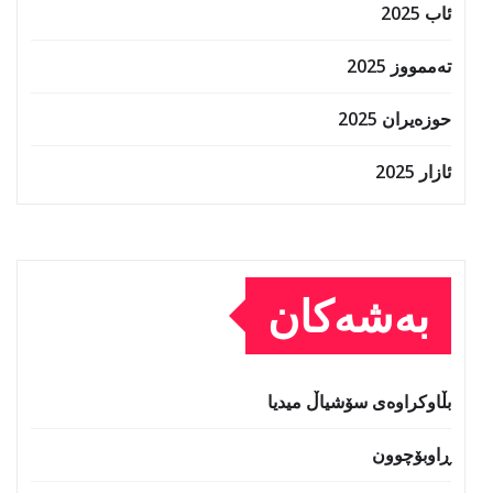
ئاب 2025
تەممووز 2025
حوزه‌یران 2025
ئازار 2025
بەشەکان
بڵاوکراوەی سۆشیاڵ میدیا
ڕاوبۆچوون