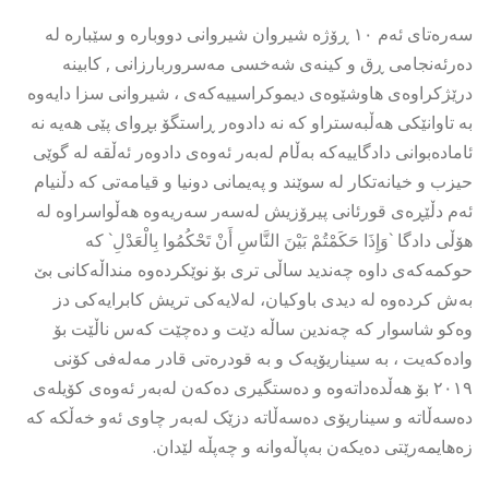
سەرەتای ئەم ١٠ ڕۆژە شیروان شیروانی دووبارە و سێبارە لە
دەرئەنجامی ڕق و کینەی شەخسی مەسروربارزانی , کابینە
درێژکراوەی هاوشێوەی دیموکراسییەکەی ، شیروانی سزا دایەوە
بە تاوانێکی هەڵبەستراو کە نە دادوەر ڕاستگۆ بڕوای پێی هەیە نە
ئامادەبوانی دادگاییەکە بەڵام لەبەر ئەوەی دادوەر ئەڵقە لە گوێی
حیزب و خیانەتکار لە سوێند و پەیمانی دونیا و قیامەتی کە دڵنیام
ئەم دڵێڕەی قورئانی پیرۆزیش لەسەر سەریەوە هەڵواسراوە لە
هۆڵی دادگا `وَإِذَا حَكَمْتُمْ بَيْنَ النَّاسِ أَنْ تَحْكُمُوا بِالْعَدْلِ` کە
حوکمەکەی داوە چەندید ساڵی تری بۆ نوێکردەوە منداڵەکانی بێ
بەش کردەوە لە دیدی باوکیان، لەلایەکی تریش کابرایەکی دز
وەکو شاسوار کە چەندین ساڵە دێت و دەچێت کەس ناڵێت بۆ
وادەکەیت ، بە سیناریۆیەک و بە قودرەتی قادر مەلەفی کۆنی
٢٠١٩ بۆ هەڵدەداتەوە و دەستگیری دەکەن لەبەر ئەوەی کۆیلەی
دەسەڵاتە و سیناریۆی دەسەڵاتە دزێک لەبەر چاوی ئەو خەڵکە کە
زەهایمەرێتی دەیکەن بەپاڵەوانە و چەپڵە لێدان.