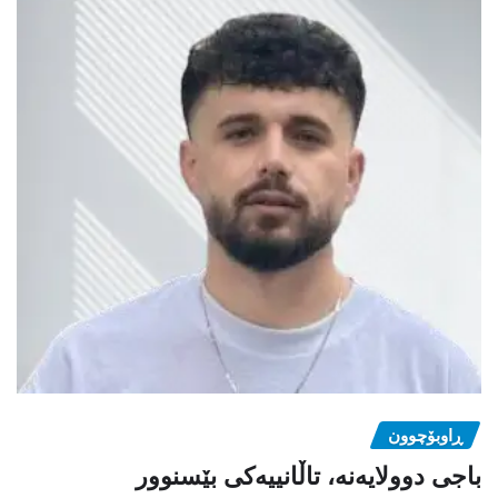
ڕاوبۆچوون
باجی دوولایەنە، تاڵانییەکی بێسنوور