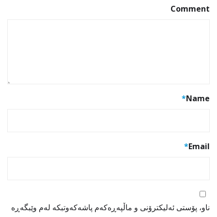
Comment
*
Name
*
Email
ناو، پۆستی ئەلیکترۆنی و ماڵپەڕەکەم پاشەکەوتبکە لەم وێبگەڕە