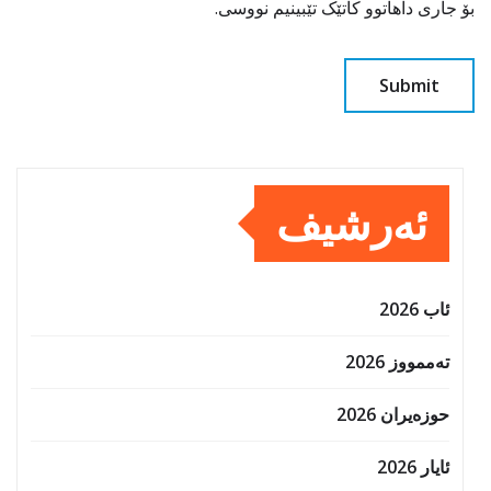
بۆ جاری داهاتوو کاتێک تێبینیم نووسی.
ئەرشیف
ئاب 2026
تەممووز 2026
حوزه‌یران 2026
ئایار 2026