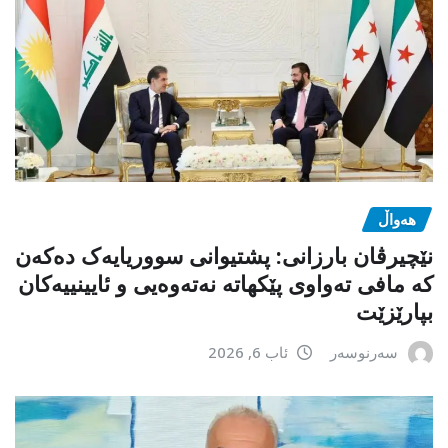
هەواڵ
نێچیرڤان بارزانی: پشتیوانی سووریایەک دەکەن
کە مافی تەواوی پێکهاتە نەتەوەیی و ئایینییەکان
بپارێزێت
سەرنوسەر
ئاب 6, 2026