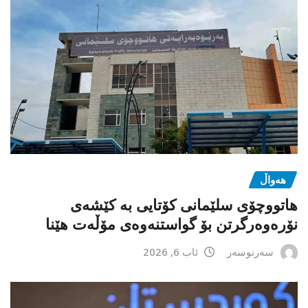
هەواڵ
هاتووچۆی سلێمانی کۆتایی بە کێشەی
نۆرەوەرگرتن بۆ گواستنەوەی مۆڵەت هێنا
سەرنوسەر
ئاب 6, 2026