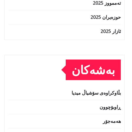
تەممووز 2025
حوزه‌یران 2025
ئازار 2025
بەشەکان
بڵاوکراوەی سۆشیاڵ میدیا
ڕاوبۆچوون
هەمەجۆر