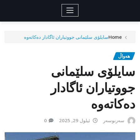
Home
سایلۆی سلێمانی جووتیاران ئاگادار دەکاتەوە
هەواڵ
سایلۆی سلێمانی
جووتیاران ئاگادار
دەکاتەوە
سەرنوسەر
ئیلول 29, 2025
0