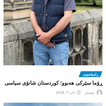
ڕاوبۆچوون
ڕۆما سێرکی هەبوو؛ کوردستان شانۆی سیاسی
نوسەر
ئاب 7, 2026