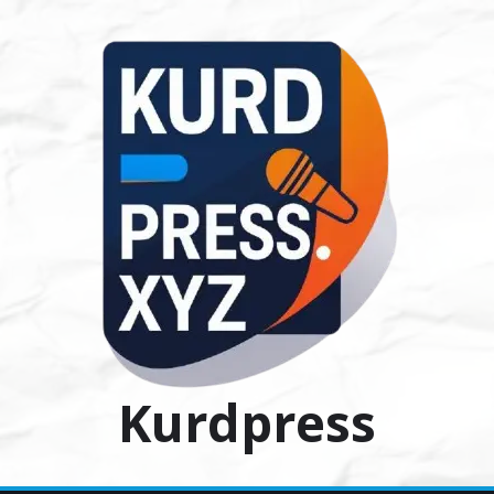
Ski
t
conten
Kurdpress