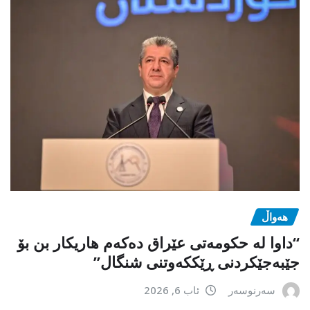
هەواڵ
“داوا لە حكومەتی عێراق دەكەم هاریكار بن بۆ
جێبەجێكردنی ڕێككەوتنی شنگال”
سەرنوسەر
ئاب 6, 2026