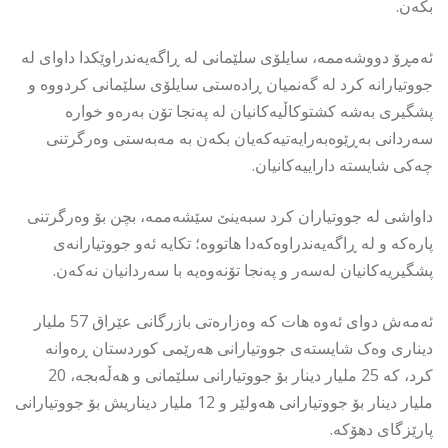
بکەن.
ئەمڕۆ دووشەممە، سایلۆی سلێمانی لە ڕاگەیەندراوێکدا داوای لە
جووتیارانە کرد لە گەنمیان ڕادەستی سایلۆی سلێمانی کردووە و
پشگیری بەشە کشتوکاڵیەکانیان لە پەنجا تۆن بەرەو خوارە
سەردانی بەڕێوەبەرایەتیەکەیان بکەن بە مەبەستی وەرگرتنی
چەکی شایستە داراییەکانیان.
داواشی لە جووتیاران کرد سبەینێ سێشەممە، بچن بۆ وەرگرتنی
پارەکە و لە ڕاگەیەندراوەکەدا هاتووە؛ تکایە ئەو جووتیارانەی
پشگیریەکانیان لەسەر و پەنجا تۆنەوەیە با سەردانیان نەکەن.
ئەمەش دوای ئەوە هات کە وەزارەتی بازرگانی عێراق 57 ملیار
دیناری وەک شایستەی جووتیارانی هەرێمی كوردستان ڕەوانە
كرد، كە 25 ملیار دینار بۆ جووتیارانی سلێمانی و هەڵەبجە، 20
ملیار دینار بۆ جووتیارانی هەولێر و 12 ملیار دیناریش بۆ جووتیارانی
پارێزگای دهۆكە.