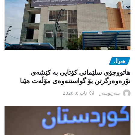
هەواڵ
هاتووچۆی سلێمانی کۆتایی بە کێشەی
نۆرەوەرگرتن بۆ گواستنەوەی مۆڵەت هێنا
سەرنوسەر
ئاب 6, 2026