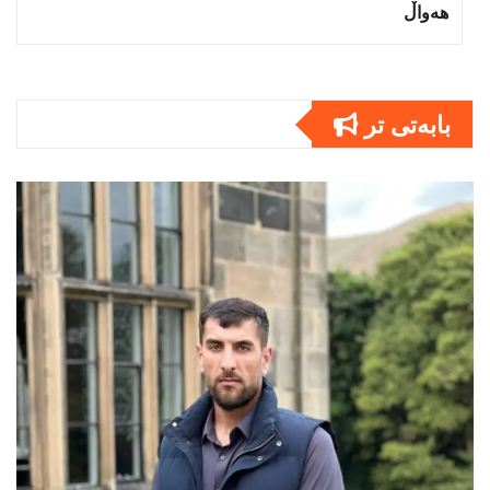
هەواڵ
بابەتى تر