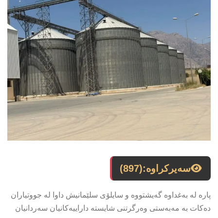
سەیرکراوە:
(897)
پارە لە بەغداوە گەیشتووە و سایلۆی سلێمانیش داوا لە جووتیاران
دەکات بە مەبەستی وەرگرتنی شایستە داراییەکانیان سەردانیان