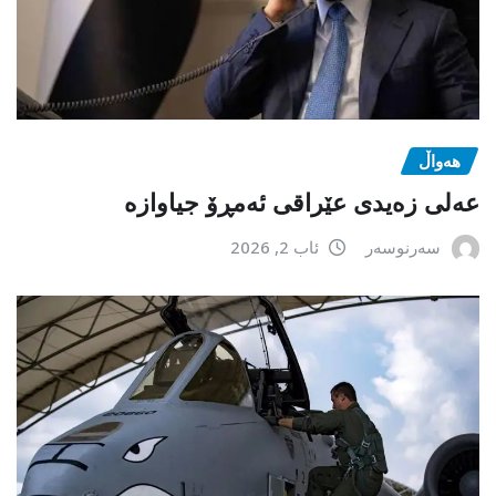
هەواڵ
عەلی زەیدی عێراقی ئەمڕۆ جیاوازە
سەرنوسەر
ئاب 2, 2026