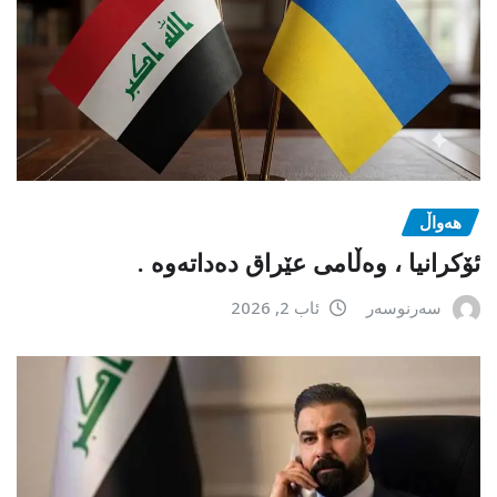
هەواڵ
ئۆکرانیا ، وەڵامی عێراق دەداتەوە .
سەرنوسەر
ئاب 2, 2026