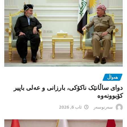
هەواڵ
دوای ساڵانێک ناکۆکی، بارزانی و عەلی باپیر
کۆبوونەوە
سەرنوسەر
ئاب 6, 2026