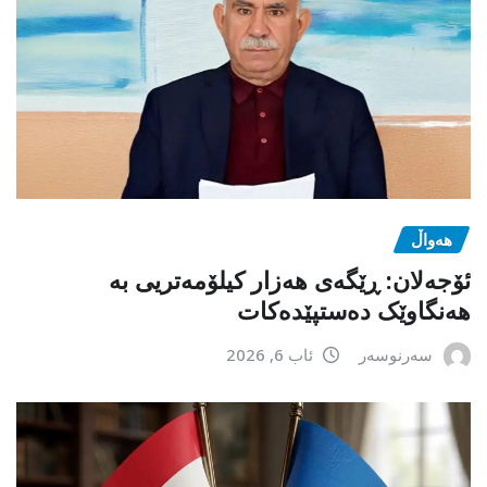
هەواڵ
ئۆجەلان: ڕێگەی هەزار کیلۆمەتریی بە
هەنگاوێک دەستپێدەکات
سەرنوسەر
ئاب 6, 2026