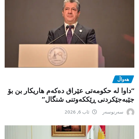
هەواڵ
“داوا لە حكومەتی عێراق دەكەم هاریكار بن بۆ
جێبەجێكردنی ڕێككەوتنی شنگال”
سەرنوسەر
ئاب 6, 2026