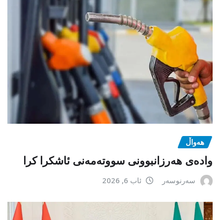
هەواڵ
وادەی هەرزانبوونی سووتەمەنی ئاشکرا کرا
سەرنوسەر
ئاب 6, 2026