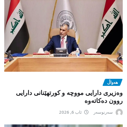
هەواڵ
وەزیری دارایی مووچە و کورتهێنانی دارایی
روون دەکاتەوە
سەرنوسەر
ئاب 6, 2026