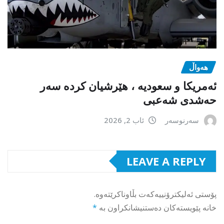
هەواڵ
ئەمریکا و سعودیە ، هێرشیان کردە سەر
حەشدی شەعبی
سەرنوسەر
ئاب 2, 2026
LEAVE A REPLY
پۆستی ئەلیکترۆنییەکەت بڵاوناکرێتەوە.
خانە پێویستەکان دەستنیشانکراون بە
*