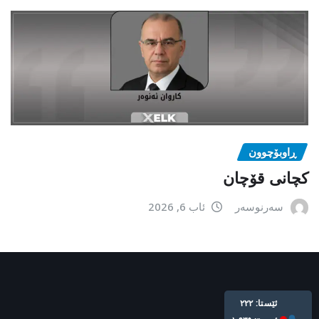
ڕاوبۆچوون
کچانی قۆچان
سەرنوسەر
ئاب 6, 2026
Live: 222