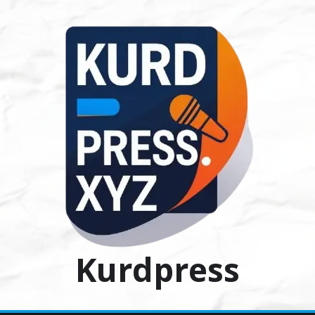
Ski
t
conten
Kurdpress