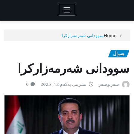
Home
سوودانی شەرمەزارکرا
هەواڵ
سوودانی شەرمەزارکرا
سەرنوسەر
تشرینی یەکەم 12, 2025
0