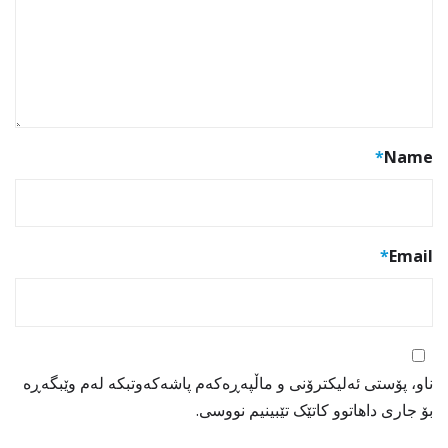
*
Name
*
Email
ناو، پۆستی ئەلیکترۆنی و ماڵپەڕەکەم پاشەکەوتبکە لەم وێبگەڕە
بۆ جاری داهاتوو کاتێک تێبینیم نووسی.