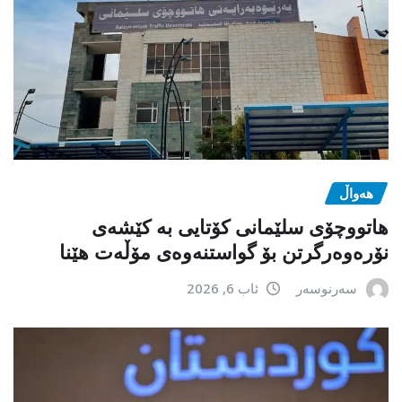
هەواڵ
هاتووچۆی سلێمانی کۆتایی بە کێشەی
نۆرەوەرگرتن بۆ گواستنەوەی مۆڵەت هێنا
سەرنوسەر
ئاب 6, 2026