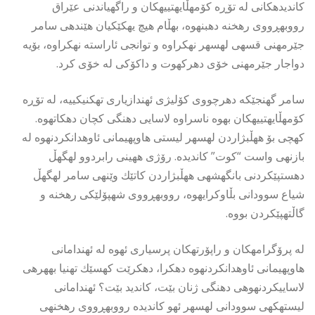
كاندیدهكانى له تۆڕه كۆمهڵایهتییهكان و راگهیاندنى عێراق
رووبهڕووى رهخنه دهبنهوه، بهڵام هیچ یهكێكیان هێندهى سامر
جێرمهنى قسهى لهسهر نهكراوه و توانجى ئاراسته نهكراوه، بۆیه
دواجار جێرمهنى خۆى دهركهوت و داكۆكى له خۆى كرد.
سامر گهنجێكه دهرچووى كۆلیژى ئهندازیارى تهكنیكییه، له تۆڕه
كۆمهڵایهتییهكان بهوه ناسراوه لاسایى دهنگى كچان دهكاتهوه.
كهچى بۆ ههڵبژاردن لهسهر لیستى هاوپهیمانى ئاوهدانكردنهوه له
بازنهى واست “كوت” كاندیده. رۆژى ههینى رابردوو لهگهڵ
دهستپێكردنى بانگهشهى ههڵبژاردن كاتێك وێنهى سامر لهگهڵ
شیاع سوودانى بڵاوكرایهوه، رووبهڕووى شهپۆلێكى رهخنه و
گاڵتهپێكردن بووه.
له پرۆگرامهكان و راپۆرتهكان پرسیارى ئهوه له ئهندامانى
هاوپهیمانى ئاوهدانكردنهوه دهكرا، دهكرێت كهسێك تهنیا بههرهى
لاساییكردنهوهى دهنگى ژنان بێت، كاندید بێت؟ ئهندامانى
لیستهكهى سوودانى لهسهر ئهو كاندیده رووبهڕووى رهخنهى