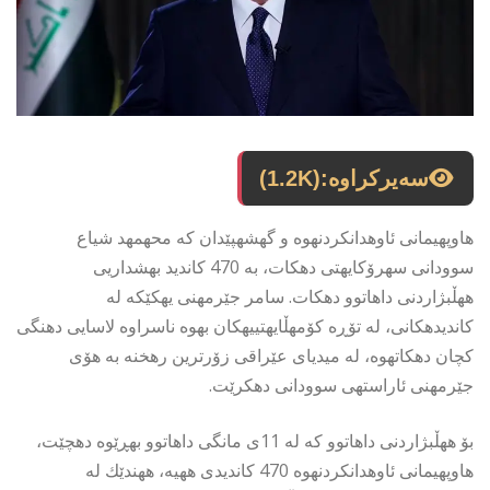
سەیرکراوە:
(1.2K)
هاوپهیمانى ئاوهدانكردنهوه و گهشهپێدان كه محهمهد شیاع
سوودانى سهرۆكایهتى دهكات، به 470 كاندید بهشداریى
ههڵبژاردنى داهاتوو دهكات. سامر جێرمهنى یهكێكه له
كاندیدهكانى، له تۆڕه كۆمهڵایهتییهكان بهوه ناسراوه لاسایى دهنگى
كچان دهكاتهوه، له میدیاى عێراقى زۆرترین رهخنه به هۆى
جێرمهنى ئاراستهى سوودانى دهكرێت.
بۆ ههڵبژاردنى داهاتوو كه له 11ى مانگى داهاتوو بهڕێوه دهچێت،
هاوپهیمانى ئاوهدانكردنهوه 470 كاندیدى ههیه، ههندێك له