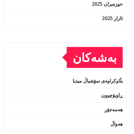
حوزه‌یران 2025
ئازار 2025
بەشەکان
بڵاوکراوەی سۆشیاڵ میدیا
ڕاوبۆچوون
هەمەجۆر
هەواڵ