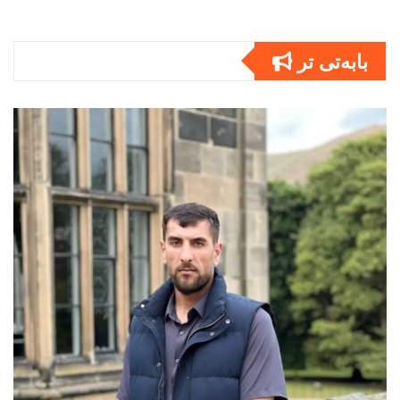
بابەتى تر