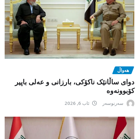
هەواڵ
دوای ساڵانێک ناکۆکی، بارزانی و عەلی باپیر
کۆبوونەوە
سەرنوسەر
ئاب 6, 2026