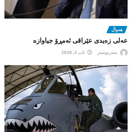
هەواڵ
عەلی زەیدی عێراقی ئەمڕۆ جیاوازە
سەرنوسەر
ئاب 2, 2026