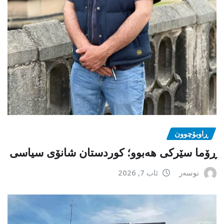
ڕاوبۆچوون
ڕۆما سێرکی هەبوو؛ کوردستان شانۆی سیاسی
نوسەر
ئاب 7, 2026