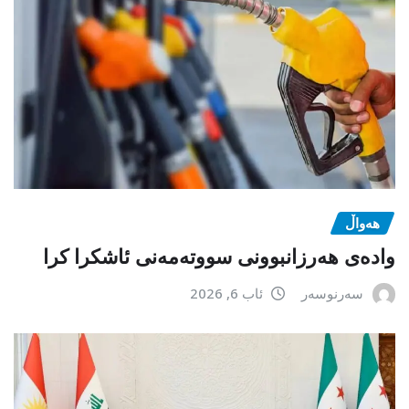
هەواڵ
وادەی هەرزانبوونی سووتەمەنی ئاشکرا کرا
سەرنوسەر
ئاب 6, 2026