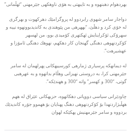
بهردهوام دهبنهوه و به تایبهتى به هۆى ناوهكهى جێرمهنى “ئهڵمانى”
دواجار سامر شهوى رابردوو له پروگرامێك دهركهوت و بهرگرى
له خۆى كرد و دهڵێ، “بههرهى من پێوهندى به كاندیدبوونهوه نییه و
سهرۆكى ئۆكراینایش ئهكتهرى كۆمیدى بوو، من لهسهر
كۆكردنهوهى دهنگى گهنجان كار دهكهم، نهوهك دهنگى ئامۆزا و
عهشیرهت”.
له دیمانهكه پرسیارى ژمارهى كورسییهكانى پهرلهمان له سامر
جێرمهنى كرا، به دروستى نهیزانى وهڵام بداتهوه و به عهرهبى
گوتى، “300 و كهسر” واته “300 و ههندێكه”.
چاودێرانى سیاسى دووپاتى دهكاتهوه، حزبهكانى عێراق له ههم
ههڵبژاردنهدا بۆ كۆكردنهوهى دهنگ پهنایان بۆ ههموو جۆره كاندیدێك
بردووه و سامر جێرمهنیش یهكێكه لهوان