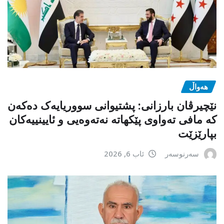
هەواڵ
نێچیرڤان بارزانی: پشتیوانی سووریایەک دەکەن
کە مافی تەواوی پێکهاتە نەتەوەیی و ئایینییەکان
بپارێزێت
سەرنوسەر
ئاب 6, 2026