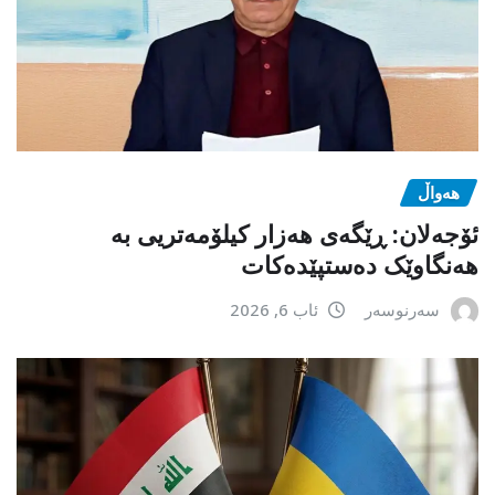
هەواڵ
ئۆجەلان: ڕێگەی هەزار کیلۆمەتریی بە
هەنگاوێک دەستپێدەکات
سەرنوسەر
ئاب 6, 2026