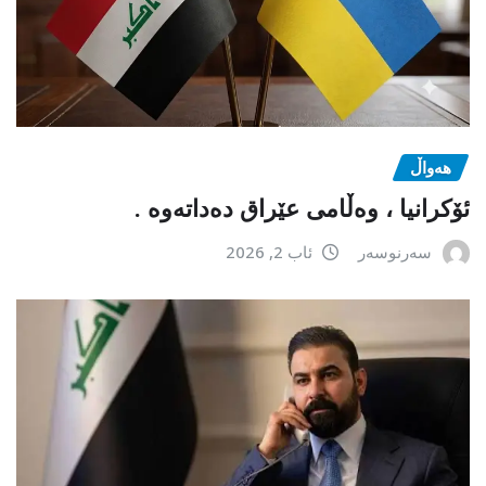
هەواڵ
ئۆکرانیا ، وەڵامی عێراق دەداتەوە .
سەرنوسەر
ئاب 2, 2026