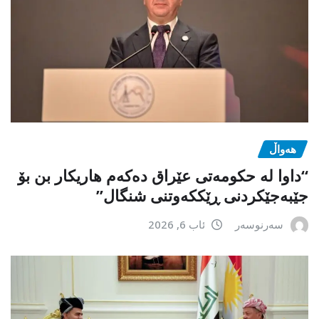
هەواڵ
“داوا لە حكومەتی عێراق دەكەم هاریكار بن بۆ
جێبەجێكردنی ڕێككەوتنی شنگال”
سەرنوسەر
ئاب 6, 2026