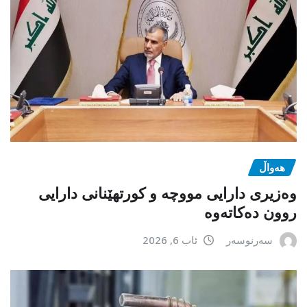
هەواڵ
وەزیری دارایی مووچە و کورتهێنانی دارایی
روون دەکاتەوە
سەرنوسەر
ئاب 6, 2026