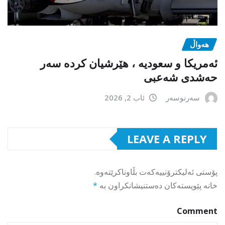
هەواڵ
ئەمریکا و سعودیە ، هێرشیان کردە سەر
حەشدی شەعبی
سەرنوسەر
ئاب 2, 2026
LEAVE A REPLY
پۆستی ئەلیکترۆنییەکەت بڵاوناکرێتەوە.
خانە پێویستەکان دەستنیشانکراون بە
*
Comment