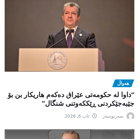
هەواڵ
“داوا لە حكومەتی عێراق دەكەم هاریكار بن بۆ
جێبەجێكردنی ڕێككەوتنی شنگال”
سەرنوسەر
ئاب 6, 2026