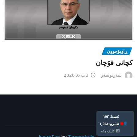
ڕاوبۆچوون
کچانی قۆچان
سەرنوسەر
ئاب 6, 2026
Live: 152
Today: 1,558
Click Here
NewsExo
by
ThemeArile
|