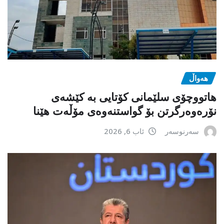
هەواڵ
هاتووچۆی سلێمانی کۆتایی بە کێشەی
نۆرەوەرگرتن بۆ گواستنەوەی مۆڵەت هێنا
سەرنوسەر
ئاب 6, 2026