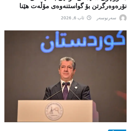
نۆرەوەرگرتن بۆ گواستنەوەی مۆڵەت هێنا
سەرنوسەر
ئاب 6, 2026