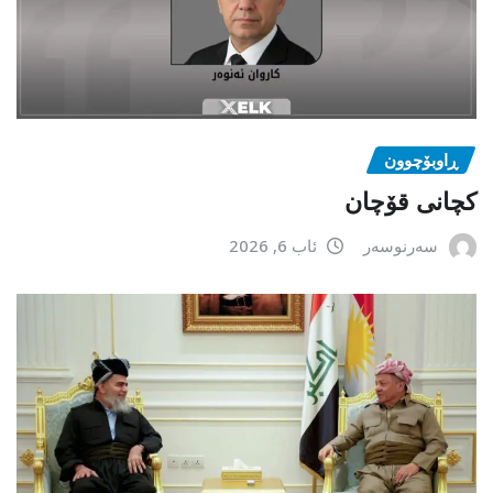
ڕاوبۆچوون
کچانی قۆچان
سەرنوسەر
ئاب 6, 2026