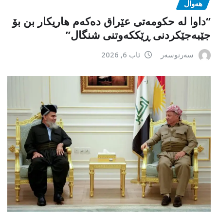
هەواڵ
“داوا لە حكومەتی عێراق دەكەم هاریكار بن بۆ
جێبەجێكردنی ڕێككەوتنی شنگال”
سەرنوسەر
ئاب 6, 2026