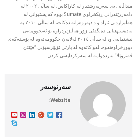
منداڵانی بێ سەرپەرشتیار لە کاراکاس، لە ساڵی ٢٠٠٢ لە
دامەزرێنەرانی ڕێکخراوی Sumate بووە کە پشتیوانی لە
ھەڵبژاردنی ئازاد و دادپەروەرانە دەکات، لە ساڵی ٢٠١٠ بە
بەدەستهێنانی دەنگێکی زۆر ھەڵبژێردراوە بۆ ئەنجوومەنی
نیشتمانیی و، لە ساڵی ٢٠١٤ لەلایەن حکوومەتەوە لە پۆستەکەی
دوورخراوەتەوە، لەو کاتەوە لە پارتی ئۆپۆزسیۆنی “ڤێنتێ
ڤەنزوێلا” بەردەوامە لە سەرکردایەتی کردن.
سەرنوسەر
Website: