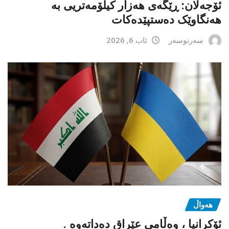
ئۆجەلان: ڕێگەی هەزار کیلۆمەتریی بە
هەنگاوێک دەستپێدەکات
سەرنوسەر
ئاب 6, 2026
هەواڵ
ئۆکرانیا ، وەڵامی عێراق دەداتەوە .