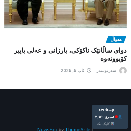
هەواڵ
دوای ساڵانێک ناکۆکی، بارزانی و عەلی باپیر
کۆبوونەوە
سەرنوسەر
ئاب 6, 2026
ئێستا: ١٨٩
ئه‌مرۆ: ٢,٦٧٦
کلیک بکە
NewsExo
by
ThemeArile
|