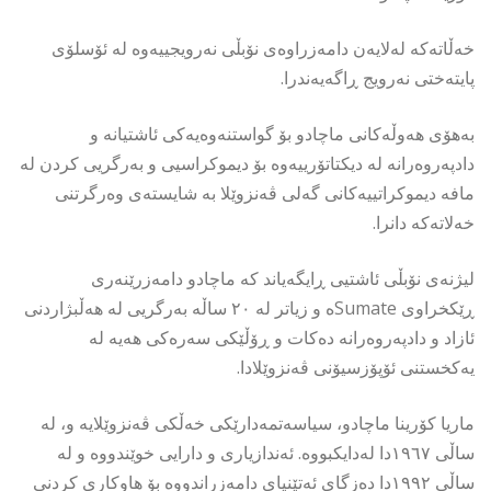
خەڵاتەکە لەلایەن دامەزراوەی نۆبڵی نەرویجییەوە لە ئۆسلۆی
پایتەختی نەرویج ڕاگەیەندرا.
بەھۆی ھەوڵەکانی ماچادو بۆ گواستنەوەیەکی ئاشتیانە و
دادپەروەرانە لە دیکتاتۆرییەوە بۆ دیموکراسیی و بەرگریی کردن لە
مافە دیموکراتییەکانی گەلی ڤەنزوێلا بە شایستەی وەرگرتنی
خەلاتەکە دانرا.
لیژنەی نۆبڵی ئاشتیی ڕایگەیاند کە ماچادو دامەزرێنەری
ڕێکخراوی Sumateە و زیاتر لە ٢٠ ساڵە بەرگریی لە ھەڵبژاردنی
ئازاد و دادپەروەرانە دەکات و ڕۆڵێکی سەرەکی ھەیە لە
یەکخستنی ئۆپۆزسیۆنی ڤەنزوێلادا.
ماریا کۆرینا ماچادو، سیاسەتمەدارێکی خەڵکی ڤەنزوێلایە و، لە
ساڵی ١٩٦٧دا لەدایکبووە. ئەندازیاری و دارایی خوێندووە و لە
ساڵی ١٩٩٢دا دەزگای ئەتێنیای دامەزراندووە بۆ هاوکاری کردنی