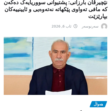
نێچیرڤان بارزانی: پشتیوانی سووریایەک دەکەن
کە مافی تەواوی پێکهاتە نەتەوەیی و ئایینییەکان
بپارێزێت
سەرنوسەر
ئاب 6, 2026
هەواڵ