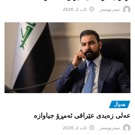
سەرنوسەر
ئاب 2, 2026
هەواڵ
عەلی زەیدی عێراقی ئەمڕۆ جیاوازە
سەرنوسەر
ئاب 2, 2026