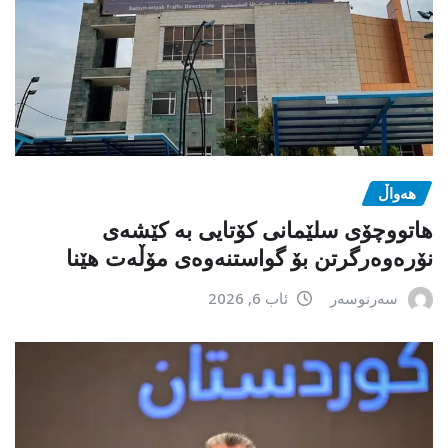
هەواڵ
هاتووچۆی سلێمانی کۆتایی بە کێشەی
نۆرەوەرگرتن بۆ گواستنەوەی مۆڵەت هێنا
سەرنوسەر
ئاب 6, 2026