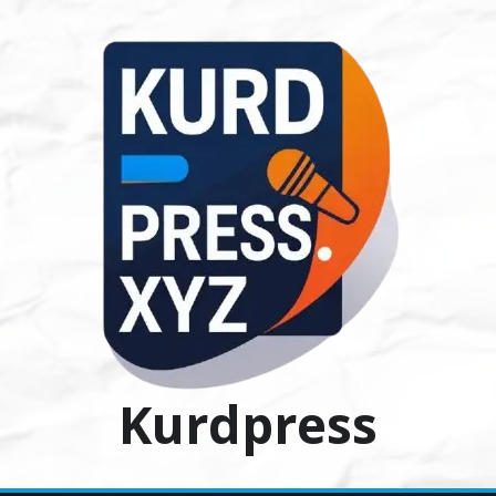
Ski
t
conten
Kurdpress