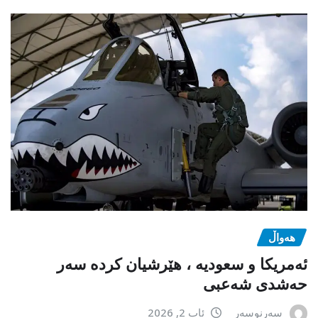
هەواڵ
ئەمریکا و سعودیە ، هێرشیان کردە سەر
حەشدی شەعبی
سەرنوسەر
ئاب 2, 2026