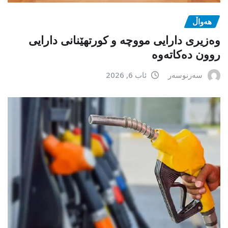
هەواڵ
وەزیری دارایی مووچە و کورتهێنانی دارایی
روون دەکاتەوە
سەرنوسەر
ئاب 6, 2026