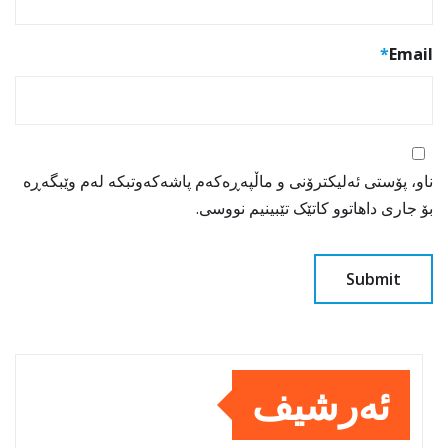
*
Email
ناو، پۆستی ئەلیکترۆنی و ماڵپەڕەکەم پاشەکەوتبکە لەم وێبگەڕە
بۆ جاری داهاتوو کاتێک تێبینیم نووسی.
ئەرشیف