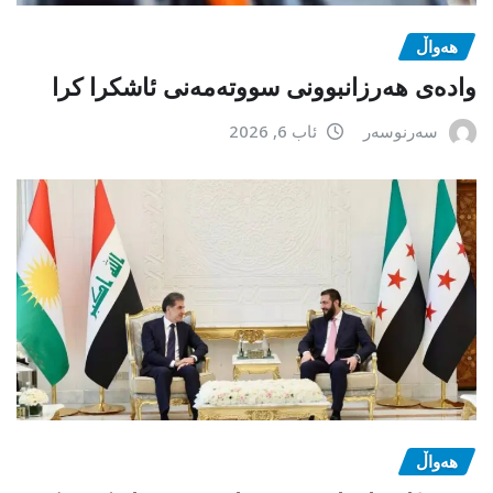
هەواڵ
وادەی هەرزانبوونی سووتەمەنی ئاشکرا کرا
سەرنوسەر
ئاب 6, 2026
هەواڵ