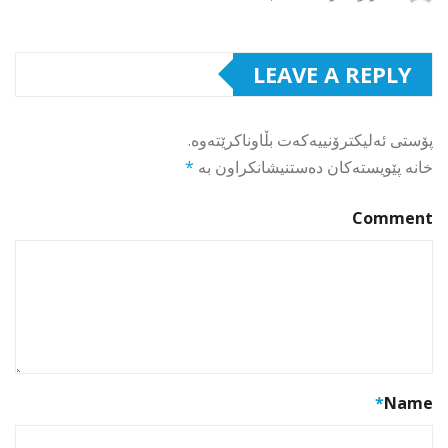
LEAVE A REPLY
پۆستی ئەلیکترۆنییەکەت بڵاوناکرێتەوە.
خانە پێویستەکان دەستنیشانکراون بە
*
Comment
*
Name