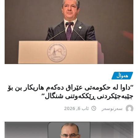
هەواڵ
“داوا لە حكومەتی عێراق دەكەم هاریكار بن بۆ
جێبەجێكردنی ڕێككەوتنی شنگال”
سەرنوسەر
ئاب 6, 2026