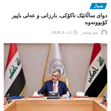
هەواڵ
دوای ساڵانێک ناکۆکی، بارزانی و عەلی باپیر
کۆبوونەوە
سەرنوسەر
ئاب 6, 2026