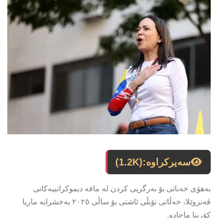
سەیرکراوە:
(1.2K)
بەھۆی خەباتی بۆ بەرگریی کردن لە مافە دیموکراتییەکانی
ڤەنزوێلا، خەڵاتی نۆبڵی ئاشتی بۆ ساڵی ٢٠٢٥ بەخشرایە ماریا
کۆرینا ماچادو.