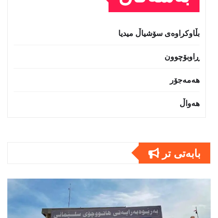
بڵاوکراوەی سۆشیاڵ میدیا
ڕاوبۆچوون
هەمەجۆر
هەواڵ
بابەتى تر