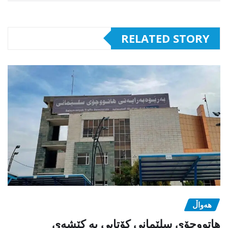
RELATED STORY
هەواڵ
هاتووچۆی سلێمانی کۆتایی بە کێشەی