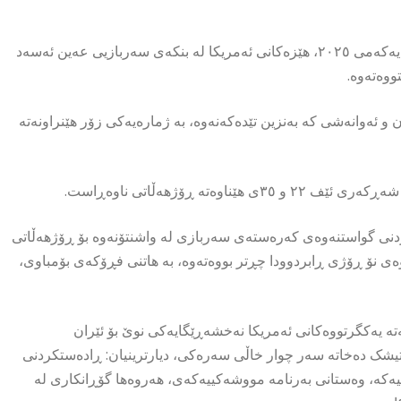
سەرچاوەیەک بە پێگەکەى ڕاگەیاندووە، لە سەرەتاى مانگی تشرینی یەکەمی ٢٠٢٥، هێزەکانی ئەمریکا لە بنکەى سەربازیی عەین ئەسەد
ووەتەوە.
 ئەوانەشی کە بەنزین تێدەکەنەوە، بە ژمارەیەکی زۆر هێنراونەتە
دنی گواستنەوەی کەرەستەی سەربازی لە واشنتۆنەوە بۆ ڕۆژهەڵاتی
اوەی نۆ ڕۆژی ڕابردوودا چڕتر بووەتەوە، بە هاتنی فڕۆکەی بۆمباوی،
تە یەکگرتووەکانی ئەمریکا نەخشەڕێگایەکی نوێ بۆ ئێران
تیشک دەخاتە سەر چوار خاڵی سەرەکی، دیارترینیان: ڕادەستکردنی
ییەکە، وەستانی بەرنامە مووشەکییەکەی، هەروەها گۆڕانکاری لە