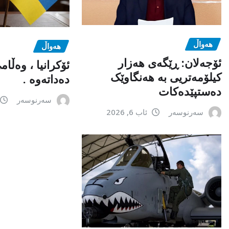
هەواڵ
هەواڵ
ئۆجەلان: ڕێگەی هەزار
ئۆکرانیا ، وەڵا
کیلۆمەتریی بە هەنگاوێک
دەداتەوە .
دەستپێدەکات
سەرنوسەر
سەرنوسەر
ئاب 6, 2026