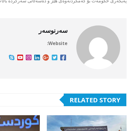
پەیکەرى حکومەت بۆ کەمکردنەوەی هێز و دەسەڵاتی سەرکردە باڵاک
سەرنوسەر
Website:
RELATED STORY