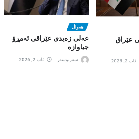
هەواڵ
عەلی زەیدی عێراقی ئەمڕۆ
می عێراق
جیاوازە
سەرنوسەر
ئاب 2, 2026
ئاب 2, 2026