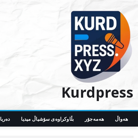
Ski
t
conten
Kurdpress
هەواڵ
هەمەجۆر
بڵاوکراوەی سۆشیاڵ میدیا
دەربا