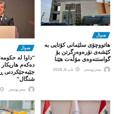
هەواڵ
هاتووچۆی سلێمانی کۆتایی بە
هەواڵ
کێشەی نۆرەوەرگرتن بۆ
“داوا لە حكومە
گواستنەوەی مۆڵەت هێنا
دەكەم هاریكار ب
سەرنوسەر
ئاب 6, 2026
جێبەجێكردنی ڕ
شنگال”
سەرنوسەر