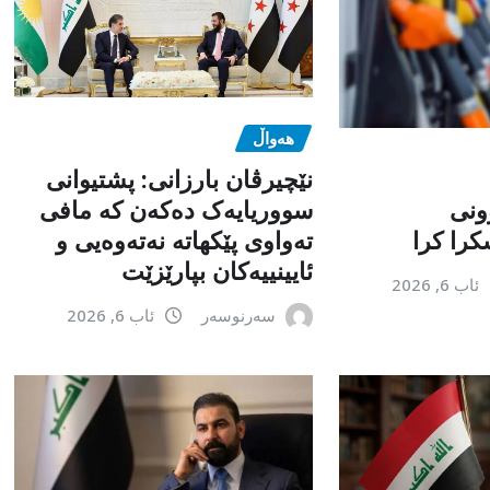
هەواڵ
نێچیرڤان بارزانی: پشتیوانی
ونی
سووریایەک دەکەن کە مافی
را کرا
تەواوی پێکهاتە نەتەوەیی و
ئایینییەکان بپارێزێت
ئاب 6, 2026
سەرنوسەر
ئاب 6, 2026