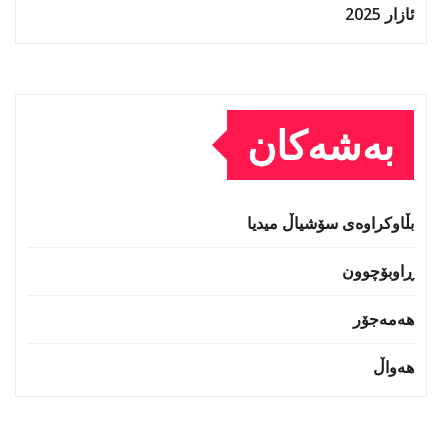
ئازار 2025
بەشەکان
بڵاوکراوەی سۆشیاڵ میدیا
ڕاوبۆچوون
هەمەجۆر
هەواڵ