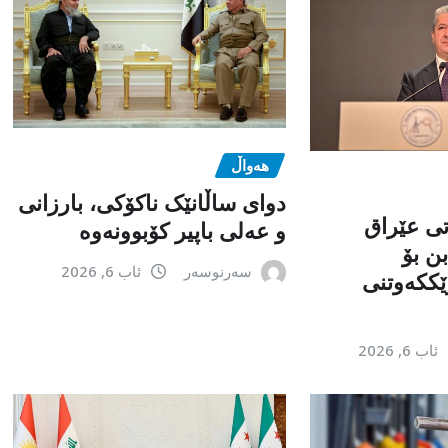
هەواڵ
دوای ساڵانێک ناکۆکی، بارزانی
تی عێراق
و عەلی باپیر کۆبوونەوە
ن بۆ
سەرنوسەر
ئاب 6, 2026
ێككەوتنی
ئاب 6, 2026