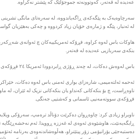
عەدیدە لە قەتەر، کەوتوونەتە جموجۆڵێک کە پێشتر نەکراوە.
لە ئەنبار، پێگە و ژمارەی خۆیان زیاد کردووە و چەکی بەهێزیان گواست
هاوکات باس لەوە کراوە، فڕۆکە ئەمریکییەکان چ ئەوانەى شەڕکەرن و
بنکەى سەربازیی عەدیدە لە قەتەر.
باس لەوەش دەکات، لە چەند ڕۆژى ڕابردوودا ئەمریکا ٢٤ فڕۆکەى شەڕکەرى ئێف ٢٢ و ٣٥ى هێناوەتە ڕۆژهەڵاتی ناوەڕاست.
ئەحمە ئەلتەمیمی، شارەزاى بوارى ئەمنی باس لەوە دەکات، خێراکر
ناوەڕاست، چ بۆ بنکەکانی کەنداو یان بنکەکانی نزیک لە ئێران، لە م
فڕۆکەی سووتەمەنیی ئاسمانی و کەشتیی جەنگی.
ناوبراو زیادی کرد: چاوەڕوان دەکرێت دۆناڵد ترەمپ، سەرۆکی ویلایە
ڕابگەیەنێت، هاوشێوەی ئەوەی لە غەززە ڕوویدا. ئەم نەخشەڕێگایە 
دەستبەجێی یۆرانیۆمی زۆر پیتێنراو، هەڵوەشاندنەوەی بەرنامە ئەتۆم