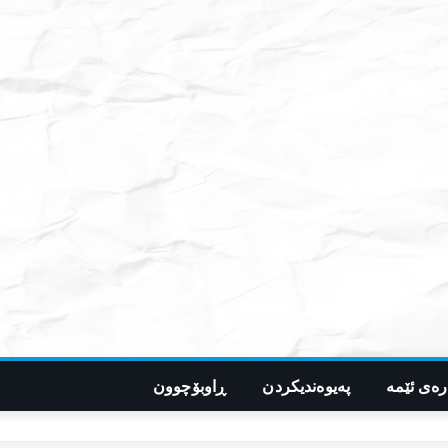
رەی ئێمە
پەیوەندیکردن
ڕاوبۆچوون