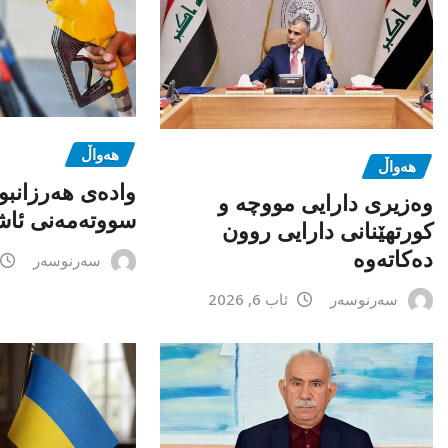
هەواڵ
هەواڵ
وادەی هەرزانبو
وەزیری دارایی مووچە و
سووتەمەنی ئاشک
کورتهێنانی دارایی روون
دەکاتەوە
سەرنوسەر
سەرنوسەر
ئاب 6, 2026