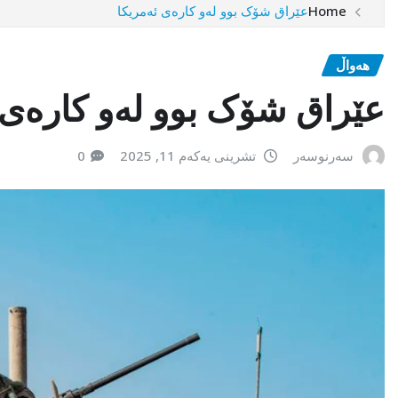
Home
عێراق شۆک بوو لەو کارەی ئەمریکا
هەواڵ
عێراق شۆک بوو لەو کارەی 
سەرنوسەر
تشرینی یەکەم 11, 2025
0