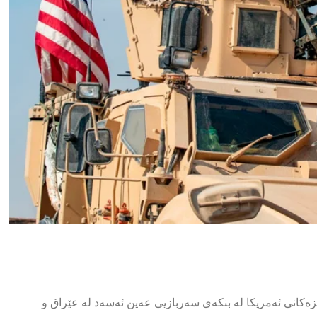
ێزەکانی ئەمریکا لە بنکەى سەربازیی عەین ئەسەد لە عێراق و