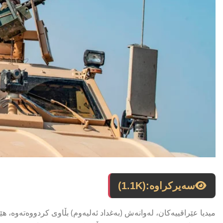
سەیرکراوە:
(1.1K)
میدیا عێراقییەکان، لەوانەش (بەغداد ئەلیەوم) بڵاوی کردووەتەوە، ه