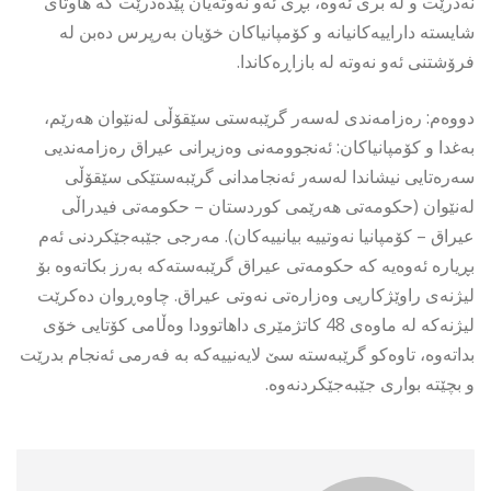
نەدرێت و لە بری ئەوە، بڕی ئەو نەوتەیان پێدەدرێت کە هاوتای
شایستە داراییەکانیانە و کۆمپانیاکان خۆیان بەرپرس دەبن لە
فرۆشتنی ئەو نەوتە لە بازاڕەکاندا.
دووەم: رەزامەندی لەسەر گرێبەستی سێقۆڵی لەنێوان هەرێم،
بەغدا و کۆمپانیاکان: ئەنجوومەنی وەزیرانی عیراق رەزامەندیی
سەرەتایی نیشاندا لەسەر ئەنجامدانی گرێبەستێکی سێقۆڵی
لەنێوان (حکومەتی هەرێمی کوردستان – حکومەتی فیدراڵی
عیراق – کۆمپانیا نەوتییە بیانییەکان). مەرجی جێبەجێکردنی ئەم
بڕیارە ئەوەیە کە حکومەتی عیراق گرێبەستەکە بەرز بکاتەوە بۆ
لیژنەی راوێژکاریی وەزارەتی نەوتی عیراق. چاوەڕوان دەکرێت
لیژنەکە لە ماوەی 48 کاتژمێری داهاتوودا وەڵامی کۆتایی خۆی
بداتەوە، تاوەکو گرێبەستە سێ لایەنییەکە بە فەرمی ئەنجام بدرێت
و بچێتە بواری جێبەجێکردنەوە.