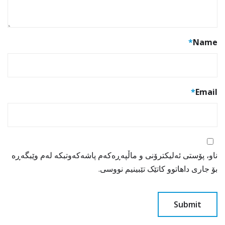
*
Name
*
Email
ناو، پۆستی ئەلیکترۆنی و ماڵپەڕەکەم پاشەکەوتبکە لەم وێبگەڕە
بۆ جاری داهاتوو کاتێک تێبینیم نووسی.