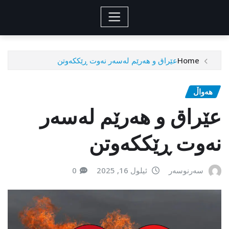
Home
عێراق و هەرێم لەسەر نەوت ڕێككەوتن
هەواڵ
عێراق و هەرێم لەسەر
نەوت ڕێككەوتن
سەرنوسەر
ئیلول 16, 2025
0