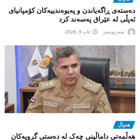
دەستەی ڕاگەیاندن و پەیوەندییەکان کۆمپانیای
ئەپڵی لە عێراق پەسەند کرد
سەرنوسەر
ئاب 9, 2026
هەواڵ
هەڵمەتی داماڵینی چەک لە دەستی گروپەکان