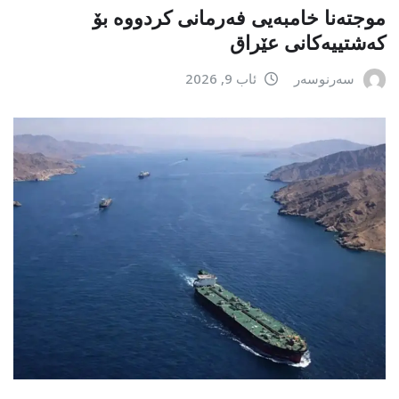
موجتەنا خامبەیی فەرمانی کردووە بۆ
کەشتییەکانی عێراق
سەرنوسەر
ئاب 9, 2026