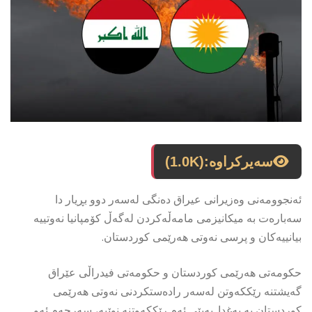
سەیرکراوە:
(1.0K)
ئەنجوومەنی وەزیرانی عیراق دەنگی لەسەر دوو بڕیار دا
سەبارەت بە میکانیزمی مامەڵەکردن لەگەڵ کۆمپانیا نەوتییە
بیانییەکان و پرسی نەوتی هەرێمی کوردستان.
حکومەتی هەرێمی کوردستان و حکومەتی فیدراڵی عێراق
گەیشتنە رێککەوتن لەسەر رادەستکردنی نەوتی هەرێمی
کوردستان بە بەغدا. بەپێی ئەم رێککەوتنە نوێیە، سەرجەم ئەو