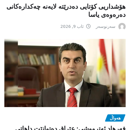
هۆشداریی کۆتایی دەدرێتە لایەنە چەکدارەکانی
دەرەوەی یاسا
سەرنوسەر
ئاب 9, 2026
هەواڵ
فەرهاد ئەترووشی: عێراق دەتوانێت داهاتی