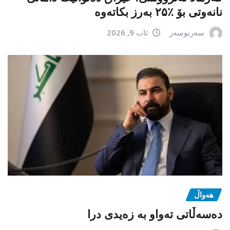
نانەوتی بۆ ٪۲۵ بەرز بکاتەوە
سەرنوسەر
ئاب 9, 2026
هەواڵ
دەسەڵاتی تەواو بە زەیدی درا