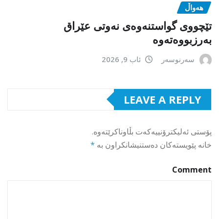
هەواڵ
تێچووی گواستنەوەی نەوتی عێراق
بەرزبووەتەوە
سەرنوسەر
ئاب 9, 2026
LEAVE A REPLY
پۆستی ئەلیکترۆنییەکەت بڵاوناکرێتەوە.
خانە پێویستەکان دەستنیشانکراون بە
*
Comment