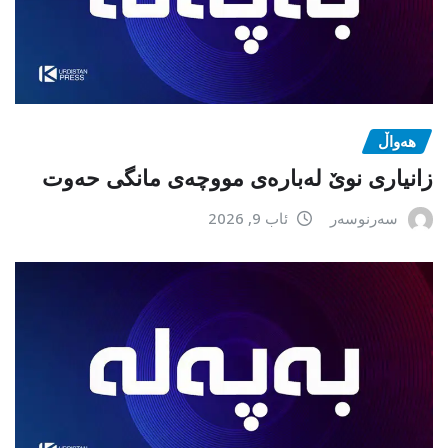
هەواڵ
زانیاری نوێ لەبارەی مووچەی مانگی حەوت
سەرنوسەر
ئاب 9, 2026