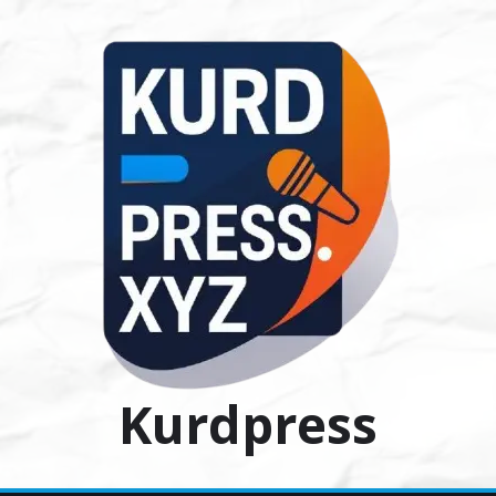
Ski
t
conten
Kurdpress