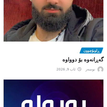
ڕاوبۆچوون
گەڕانەوە بۆ دوواوە
نوسەر
ئاب 9, 2026