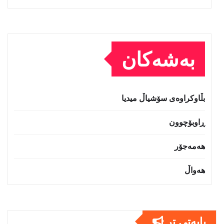
بەشەکان
بڵاوکراوەی سۆشیاڵ میدیا
ڕاوبۆچوون
هەمەجۆر
هەواڵ
بابەتى تر