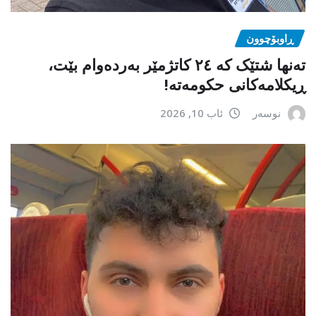
ڕاوبۆچوون
تەنها شتێک کە ٢٤ کاتژمێر بەردەوام بێت،
ڕیکلامەکانی حکومەتە!
نوسەر
ئاب 10, 2026