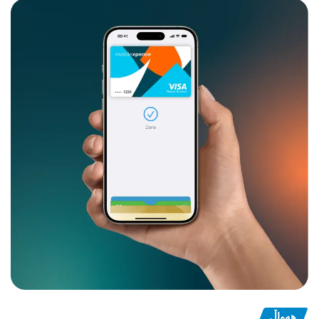
هەواڵ