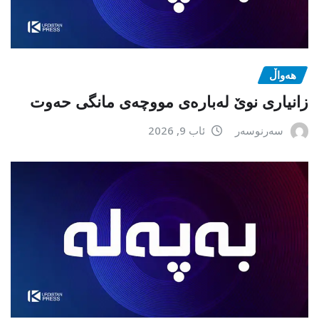
هەواڵ
زانیاری نوێ لەبارەی مووچەی مانگی حەوت
سەرنوسەر
ئاب 9, 2026