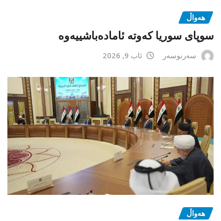
هەواڵ
سوپای سوریا کەوتە ئامادەباشییەوە
سەرنوسەر
ئاب 9, 2026
هەواڵ