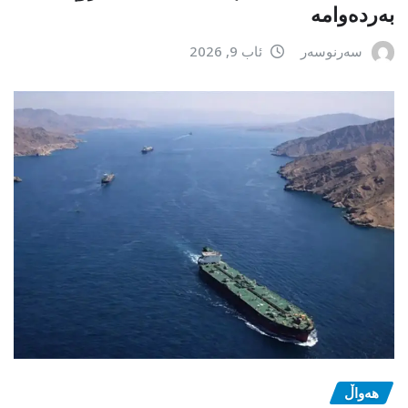
بەردەوامە
سەرنوسەر
ئاب 9, 2026
هەواڵ