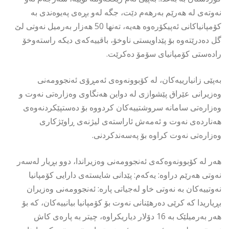
نەوتەی لە هەرێم بەرهەم دێت، جگە لەو بڕەی پەیوەندی بە
کۆمپانیاکانی ئەپیکۆرەوە هەیە، تەنها 50 هەزار بەرمیل نەوتی لێ
گل دەدرێتەوە بۆ پێداویستی ناوخۆ، باقییەکەی دیکە راستەوخۆ
رادەستی کۆمپانیای سۆمۆ دەکرێت.
بەپێی زانیارییەكان، لە كۆبوونەوەی ئەمڕۆی ئەنجوومەنی
وەزیرانی عێراق پێشوازی لە دواین هەنگاوی وەزارەتی نەوت و
وەزارەتی سامانە سروشتییەکان کردووە بۆ دەستپێکردنەوەی
هەناردەی نەوت و ئەمەش ئاراستەی لیژنەی ڕاوێژکاری
وەزارەتی نەوت کراوە بۆ پەسەندکردنی.
هەر لە كۆبوونەوەكەی ئەنجوومەنی وەزیراندا، دوو بڕیار لەسەر
نەوتی هەرێم دراوە: یەکەم: پێدانی شایستەی دارایی کۆمپانیا
نەوتییەکان بە نەوتی خاو لەجیاتی پارە: ئەنجوومەنی وەزیران
بڕیاریدا کە کرێی دەرهێنانی نەوت بۆ کۆمپانیا بیانییەکان، کە بۆ
هەر بەرمیلێک بە 16 دۆلار دیاریکراوە، چیتر بە پارەی کاش