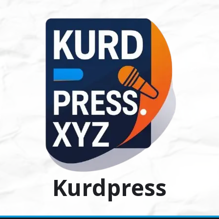
Ski
t
conten
Kurdpress