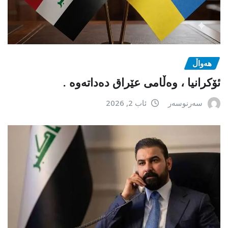
هەواڵ
ئۆکرانیا ، وەڵامی عێراق دەداتەوە .
سەرنوسەر
ئاب 2, 2026