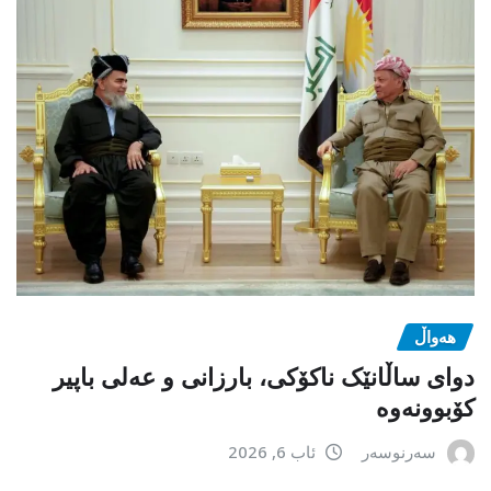
هەواڵ
دوای ساڵانێک ناکۆکی، بارزانی و عەلی باپیر
کۆبوونەوە
سەرنوسەر
ئاب 6, 2026