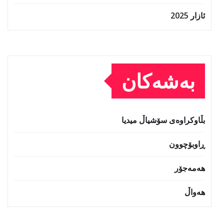
ئازار 2025
بەشەکان
بڵاوکراوەی سۆشیاڵ میدیا
ڕاوبۆچوون
هەمەجۆر
هەواڵ