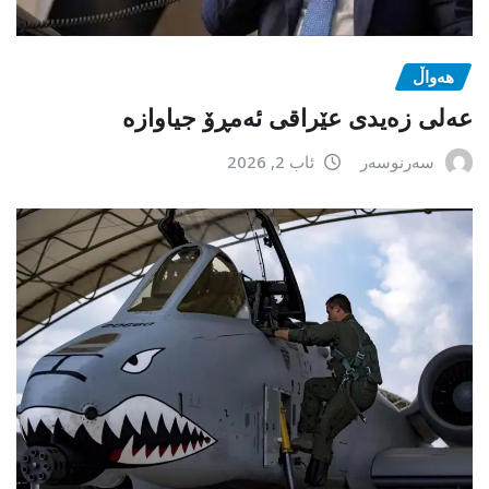
هەواڵ
عەلی زەیدی عێراقی ئەمڕۆ جیاوازە
سەرنوسەر
ئاب 2, 2026