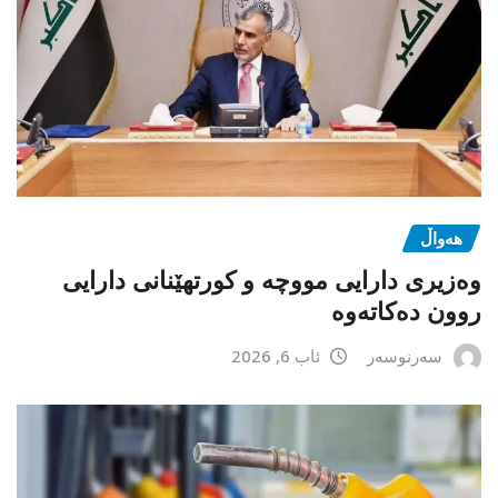
هەواڵ
وەزیری دارایی مووچە و کورتهێنانی دارایی
روون دەکاتەوە
سەرنوسەر
ئاب 6, 2026