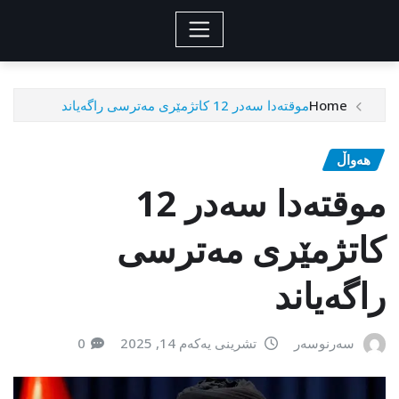
Home
موقتەدا سەدر 12 کاتژمێری مەترسی راگەیاند
هەواڵ
موقتەدا سەدر 12
کاتژمێری مەترسی
راگەیاند
سەرنوسەر
تشرینی یەکەم 14, 2025
0