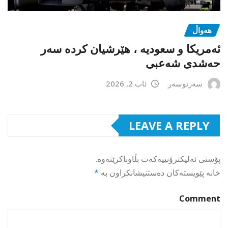
هەواڵ
ئەمریکا و سعودیە ، هێرشیان کردە سەر
حەشدی شەعبی
سەرنوسەر
ئاب 2, 2026
LEAVE A REPLY
پۆستی ئەلیکترۆنییەکەت بڵاوناکرێتەوە.
خانە پێویستەکان دەستنیشانکراون بە
*
Comment