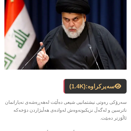
سەیرکراوە:
(1.4K)
سەرۆكی رەوتی نیشتمانیی شیعی دەڵێت لەهەڕەشەی نەیارانمان
ناترسین و لەگەڵ نزیكبونەوەش لەوادەی هەڵبژاردن دۆخەكە
ئاڵۆزتر دەبێت.