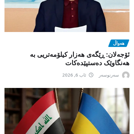
هەواڵ
ئۆجەلان: ڕێگەی هەزار کیلۆمەتریی بە
هەنگاوێک دەستپێدەکات
سەرنوسەر
ئاب 6, 2026