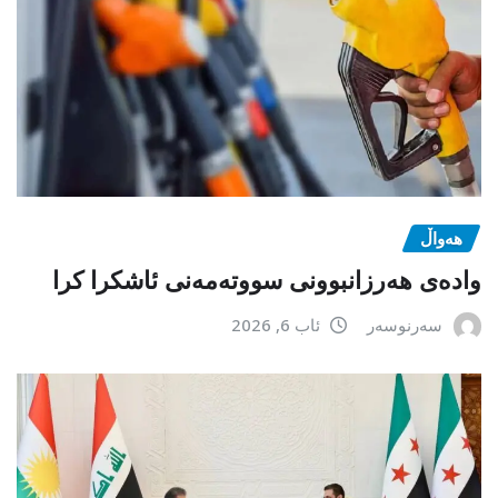
هەواڵ
وادەی هەرزانبوونی سووتەمەنی ئاشکرا کرا
سەرنوسەر
ئاب 6, 2026