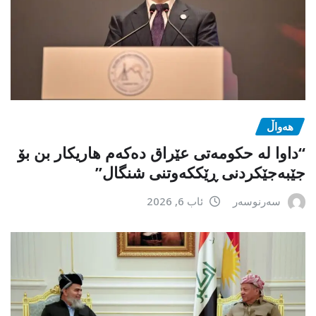
هەواڵ
“داوا لە حكومەتی عێراق دەكەم هاریكار بن بۆ
جێبەجێكردنی ڕێككەوتنی شنگال”
سەرنوسەر
ئاب 6, 2026