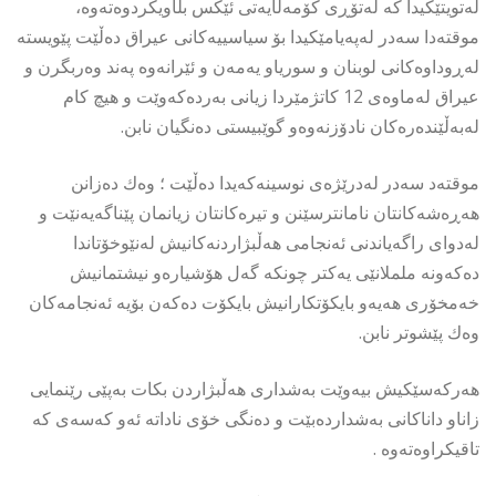
لەتویتێكیدا كە لەتۆڕی كۆمەڵایەتی ئێكس بڵاویكردوەتەوە،
موقتەدا سەدر لەپەیامێكیدا بۆ سیاسییەكانی عیراق دەڵێت پێویستە
لەڕوداوەكانی لوبنان و سوریاو یەمەن و ئێرانەوە پەند وەربگرن و
عیراق لەماوەی 12 كاتژمێردا زیانی بەردەكەوێت و هیچ كام
لەبەڵێندەرەكان نادۆزنەوەو گوێبیستی دەنگیان نابن.
موقتەد سەدر لەدرێژەی نوسینەكەیدا دەڵێت ؛ وەك دەزانن
هەڕەشەكانتان نامانترسێنن و تیرەكانتان زیانمان پێناگەیەنێت و
لەدوای راگەیاندنی ئەنجامی هەڵبژاردنەكانیش لەنێوخۆتاندا
دەكەونە ململانێی یەكتر چونكە گەل هۆشیارەو نیشتمانیش
خەمخۆری هەیەو بایكۆتكارانیش بایكۆت دەكەن بۆیە ئەنجامەكان
وەك پێشوتر نابن.
هەركەسێكیش بیەوێت بەشداری هەڵبژاردن بكات بەپێی رێنمایی
زاناو داناكانی بەشداردەبێت و دەنگی خۆی ناداتە ئەو كەسەی كە
تاقیكراوەتەوە .