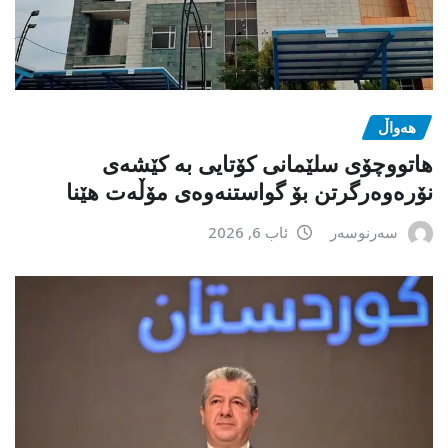
هەواڵ
هاتووچۆی سلێمانی کۆتایی بە کێشەی
نۆرەوەرگرتن بۆ گواستنەوەی مۆڵەت هێنا
سەرنوسەر
ئاب 6, 2026