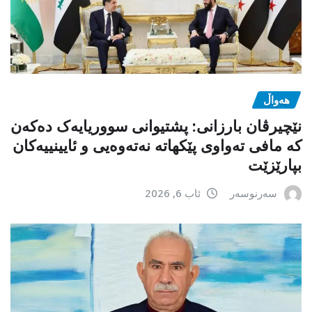
هەواڵ
نێچیرڤان بارزانی: پشتیوانی سووریایەک دەکەن
کە مافی تەواوی پێکهاتە نەتەوەیی و ئایینییەکان
بپارێزێت
سەرنوسەر
ئاب 6, 2026