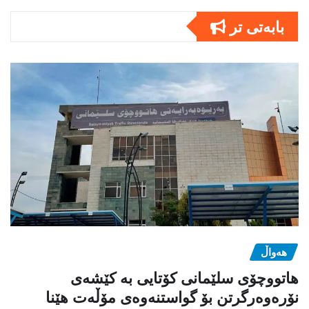
بابەتى تر
هەواڵ
هاتووچۆی سلێمانی کۆتایی بە کێشەی
نۆرەوەرگرتن بۆ گواستنەوەی مۆڵەت هێنا