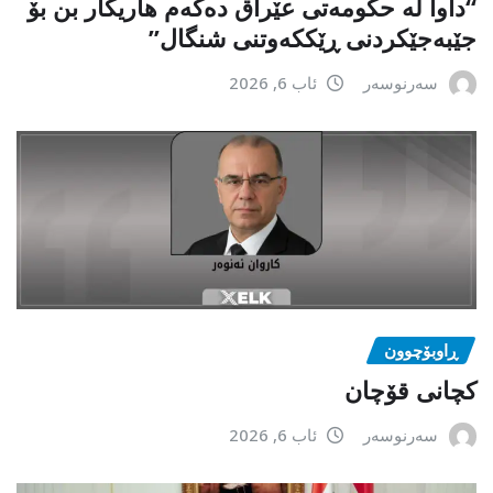
“داوا لە حكومەتی عێراق دەكەم هاریكار بن بۆ
جێبەجێكردنی ڕێككەوتنی شنگال”
سەرنوسەر
ئاب 6, 2026
ڕاوبۆچوون
کچانی قۆچان
سەرنوسەر
ئاب 6, 2026