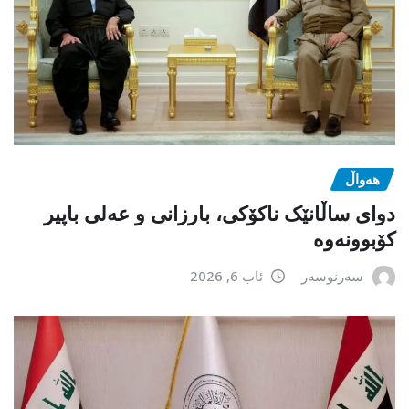
هەواڵ
دوای ساڵانێک ناکۆکی، بارزانی و عەلی باپیر
کۆبوونەوە
سەرنوسەر
ئاب 6, 2026