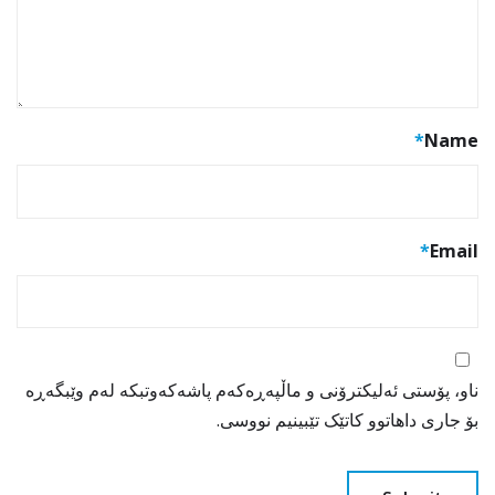
*
Name
*
Email
ناو، پۆستی ئەلیکترۆنی و ماڵپەڕەکەم پاشەکەوتبکە لەم وێبگەڕە
بۆ جاری داهاتوو کاتێک تێبینیم نووسی.