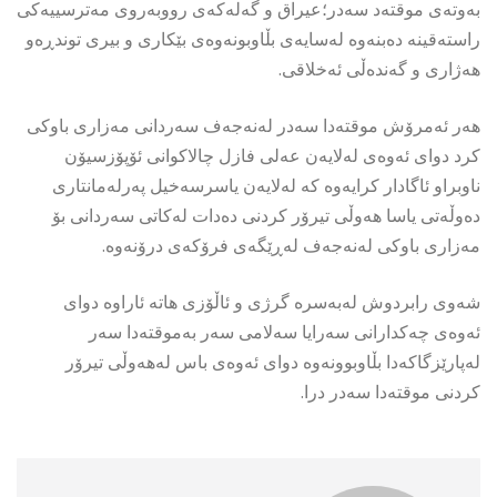
بەوتەی موقتەد سەدر؛عیراق و گەلەكەی رووبەروی مەترسییەكی
راستەقینە دەبنەوە لەسایەی بڵاوبونەوەی بێكاری و بیری توندڕەو
هەژاری و گەندەڵی ئەخلاقی.
هەر ئەمرۆش موقتەدا سەدر لەنەجەف سەردانی مەزاری باوكی
كرد دوای ئەوەی لەلایەن عەلی فازل چالاكوانی ئۆپۆزسیۆن
ناوبراو ئاگادار كرایەوە كە لەلایەن یاسرسەخیل پەرلەمانتاری
دەوڵەتی یاسا هەوڵی تیرۆر كردنی دەدات لەكاتی سەردانی بۆ
مەزاری باوكی لەنەجەف لەڕێگەی فرۆكەی درۆنەوە.
شەوی رابردوش لەبەسرە گرژی و ئاڵۆزی هاتە ئاراوە دوای
ئەوەی چەكدارانی سەرایا سەلامی سەر بەموقتەدا سەر
لەپارێزگاكەدا بڵاوبوونەوە دوای ئەوەی باس لەهەوڵی تیرۆر
كردنی موقتەدا سەدر درا.