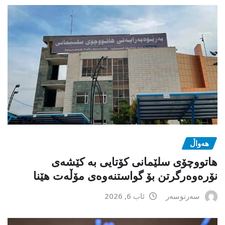
هەواڵ
هاتووچۆی سلێمانی کۆتایی بە کێشەی
نۆرەوەرگرتن بۆ گواستنەوەی مۆڵەت هێنا
سەرنوسەر
ئاب 6, 2026