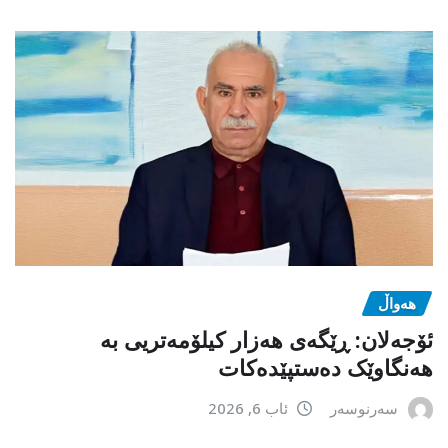
هەواڵ
ئۆجەلان: ڕێگەی هەزار کیلۆمەتریی بە
هەنگاوێک دەستپێدەکات
سەرنوسەر
ئاب 6, 2026