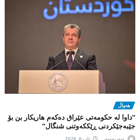
هەواڵ
“داوا لە حكومەتی عێراق دەكەم هاریكار بن بۆ
جێبەجێكردنی ڕێككەوتنی شنگال”
سەرنوسەر
ئاب 6, 2026