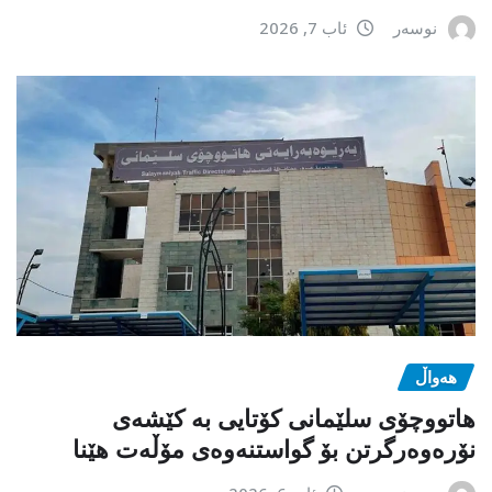
نوسەر
ئاب 7, 2026
هەواڵ
هاتووچۆی سلێمانی کۆتایی بە کێشەی
نۆرەوەرگرتن بۆ گواستنەوەی مۆڵەت هێنا