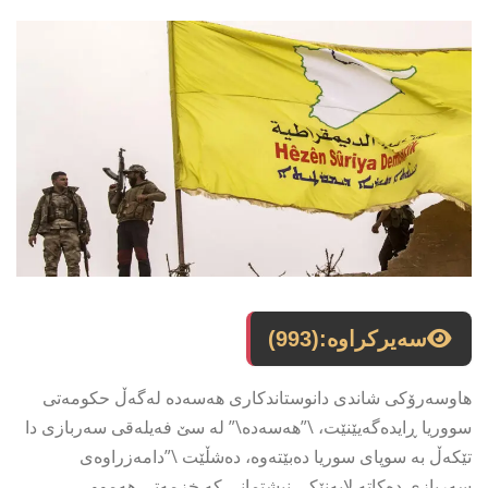
سەیرکراوە:
(993)
هاوسەرۆکی شاندی دانوستاندکاری هەسەدە لەگەڵ حکومەتی
سووریا ڕایدەگەیێنێت، \”هەسەدە\” لە سێ فەیلەقی سەربازی دا
تێکەڵ بە سوپای سوریا دەبێتەوە، دەشڵێت \”دامەزراوەی
سەربازی دەکاتە لایەنێکی نیشتمانی کە خزمەتی هەموو