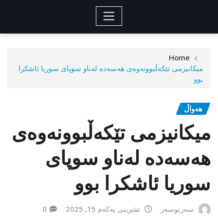
Home
میکانیزمی تێکەڵبوونەوەی هەسەدە لەناو سوپای سوریا ئاشکرا
بوو
هەواڵ
میکانیزمی تێکەڵبوونەوەی
هەسەدە لەناو سوپای
سوریا ئاشکرا بوو
سەرنوسەر
تشرینی یەکەم 15, 2025
0