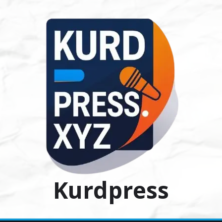
Ski
t
conten
Kurdpress