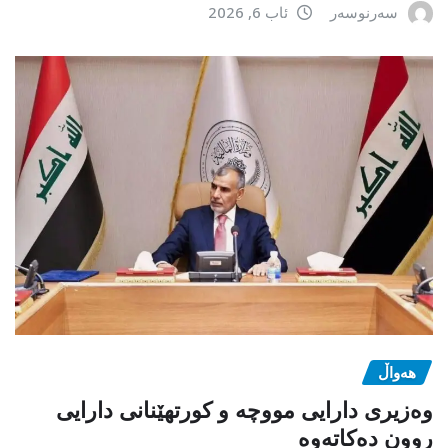
سەرنوسەر
ئاب 6, 2026
هەواڵ
وەزیری دارایی مووچە و کورتهێنانی دارایی
روون دەکاتەوە