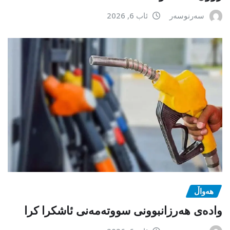
سەرنوسەر
ئاب 6, 2026
هەواڵ
وادەی هەرزانبوونی سووتەمەنی ئاشکرا کرا