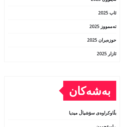
ئاب 2025
تەممووز 2025
حوزه‌یران 2025
ئازار 2025
بەشەکان
بڵاوکراوەی سۆشیاڵ میدیا
ڕاوبۆچوون