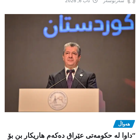
سەرنوسەر
ئاب 6, 2026
هەواڵ
“داوا لە حكومەتی عێراق دەكەم هاریكار بن بۆ