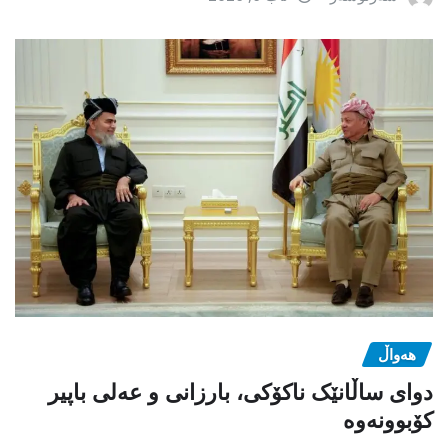
هەواڵ
دوای ساڵانێک ناکۆکی، بارزانی و عەلی باپیر
کۆبوونەوە