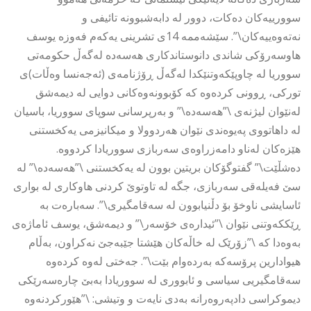
سوورییەکان دەکات، دوور لە دابەشبوونە تائیفی و
نەتەوەییەکان\”. سێشەممە 14ی تشرینی یەکەم فەوزە یوسف
هاوسەرۆکی شاندی دانوستاندکاری هەسەدە لەگەڵ حکومەتی
سووریا لە چاوپێکەوتنێکدا لەگەڵ ڕۆژنامەی (ئەجەنسا وەڵات)ی
تورکی، ڕوونی کردەوە کە کۆبوونەوەکانی دوایی لە دیمەشق
لەنێوان لیژنەی \”هەسەدە\” و بەرپرسانی سوپای سووریا، باسیان
لە داهاتووی پەیوەندی نێوان هەردوولا و میکانیزمی یەکخستنی
هێزەکان لەناو دامەزراوەی سەربازی سووریادا کردووە.
دەشڵێت\” گفتوگۆکان بریتین بوون لە یەکخستنی \”هەسەدە\” لە
سێ فەیلەقی سەربازی، جگە لە تاوتوێ کردنی هاوکاری لە بواری
ئاسایشی ناوخۆ بۆ دڵنیابوون لە سەقامگیری\”. سەبارەت بە
ڕێککەوتنی نێوان \”ئیدارەی خۆسەر\” و دیمەشق، یوسف ئاماژەی
بەوەدا کە \”زۆرێک لە خاڵەکان هێشتا جێبەجێ نەکراون، بەڵام
هیوادارین پرۆسەکە بەردەوام بێت\”. جەختی لەوە کردەوە
سەقامگیریی سیاسی و ئابووری لە سووریادا بەبێ چارەسەرێکی
دیموکراسی دادپەروەرانە بەدی نایەت و وتیشی: \”هێورکردنەوە