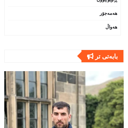
هەمەجۆر
هەواڵ
بابەتى تر