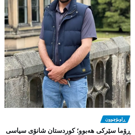
ڕاوبۆچوون
ڕۆما سێرکی هەبوو؛ کوردستان شانۆی سیاسی