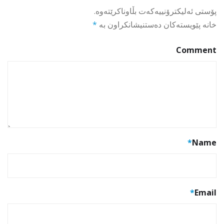
پۆستی ئەلیکترۆنییەکەت بڵاوناکرێتەوە.
خانە پێویستەکان دەستنیشانکراون بە
*
Comment
*
Name
*
Email