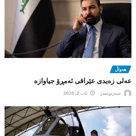
هەواڵ
عەلی زەیدی عێراقی ئەمڕۆ جیاوازە
سەرنوسەر
ئاب 2, 2026