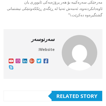
مەرجێکی سەرەکییە بۆ هەر پرۆژەیەکی ئابووری یان
ئاوەدانکردنەوە، ئەمەش تەنیا لە ڕێگەی ڕێککەوتنێکی نیشتمانی
گشتگیرەوە دەکرێت.\”
سەرنوسەر
Website:
RELATED STORY