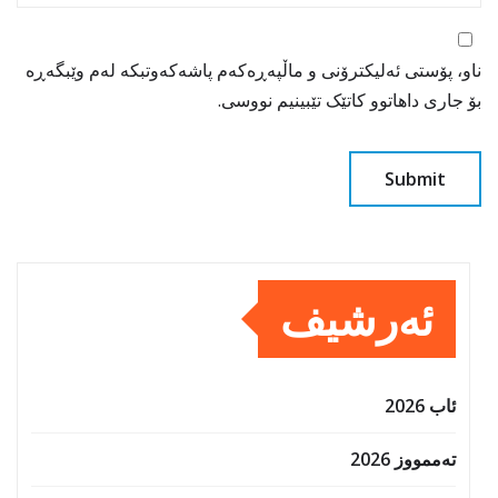
ناو، پۆستی ئەلیکترۆنی و ماڵپەڕەکەم پاشەکەوتبکە لەم وێبگەڕە
بۆ جاری داهاتوو کاتێک تێبینیم نووسی.
ئەرشیف
ئاب 2026
تەممووز 2026