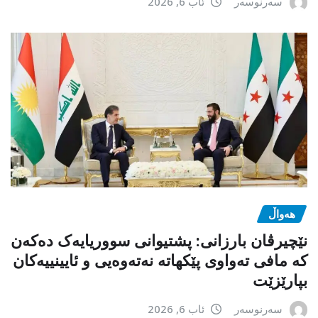
سەرنوسەر
ئاب 6, 2026
هەواڵ
نێچیرڤان بارزانی: پشتیوانی سووریایەک دەکەن
کە مافی تەواوی پێکهاتە نەتەوەیی و ئایینییەکان
بپارێزێت
سەرنوسەر
ئاب 6, 2026