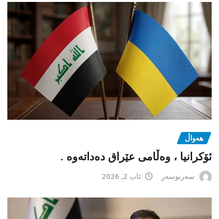
هەواڵ
ئۆکرانیا ، وەڵامی عێراق دەداتەوە .
سەرنوسەر
ئاب 2, 2026