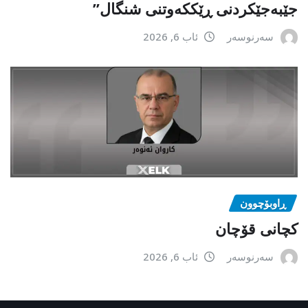
جێبەجێكردنی ڕێككەوتنی شنگال”
سەرنوسەر
ئاب 6, 2026
ڕاوبۆچوون
کچانی قۆچان
سەرنوسەر
ئاب 6, 2026