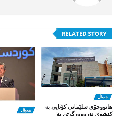
RELATED STORY
هەواڵ
هاتووچۆی سلێمانی کۆتایی بە
هەواڵ
کێشەی نۆرەوەرگرتن بۆ