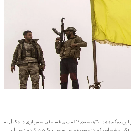
ڕایدەگەیێنێت، \”هەسەدە\” لە سێ فەیلەقی سەربازی دا تێکەڵ بە
ەنێکی نیشتمانی کە خزمەتی هەموو سوورییەکان دەکات، دوور لە