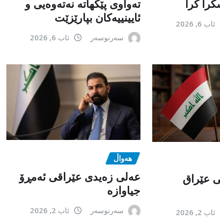
را کرا
تەواوی پێکهاتە نەتەوەیی و
ئایینییەکان بپارێزێت
ئاب 6, 2026
سەرنوسەر
ئاب 6, 2026
هەواڵ
عەلی زەیدی عێراقی ئەمڕۆ
می عێراق
جیاوازە
سەرنوسەر
ئاب 2, 2026
ئاب 2, 2026