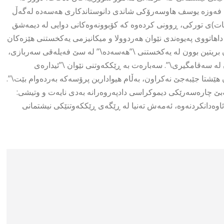
وەییەکان\”. سێشەممە 14ی تشرینی یەکەم فەوزە یوسف هاوسەرۆکی شاندی دانوستاندکاری هەسەدە لەگەڵ
ات)ی تورکی، ڕوونی کردەوە کە کۆبوونەوەکانی دوایی لە دیمەشق
داهاتووی پەیوەندی نێوان هەردوولا و میکانیزمی یەکخستنی هێزەکان
 بریتین بوون لە یەکخستنی \”هەسەدە\” لە سێ فەیلەقی سەربازی،
ن لە سەقامگیری\”. سەبارەت بە ڕێککەوتنی نێوان \”ئیدارەی
ێشتا جێبەجێ نەکراون، بەڵام هیوادارین پرۆسەکە بەردەوام بێت\”.
بێ چارەسەرێکی دیموکراسی دادپەروەرانە بەدی نایەت و وتیشی:
اوەدانکردنەوە، ئەمەش تەنیا لە ڕێگەی ڕێککەوتنێکی نیشتمانی