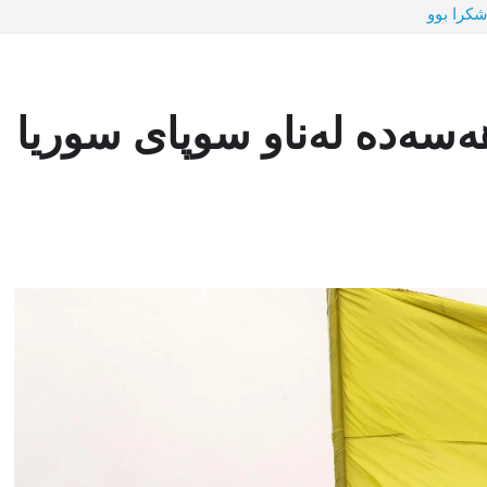
شکرا بوو
هەسەدە لەناو سوپای سوریا