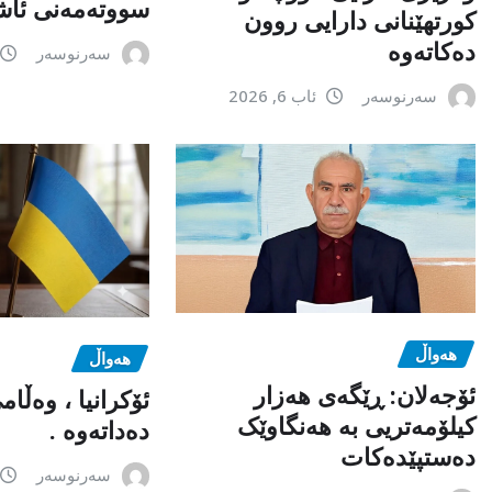
سووتەمەنی ئاشک
کورتهێنانی دارایی روون
دەکاتەوە
سەرنوسەر
سەرنوسەر
ئاب 6, 2026
هەواڵ
هەواڵ
ئۆجەلان: ڕێگەی هەزار
ئۆکرانیا ، وەڵا
کیلۆمەتریی بە هەنگاوێک
دەداتەوە .
دەستپێدەکات
سەرنوسەر