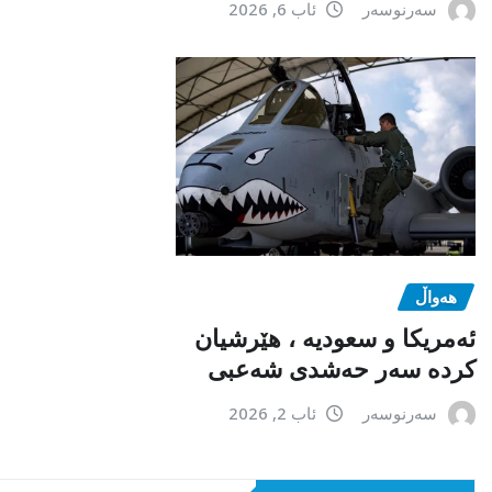
سەرنوسەر
ئاب 6, 2026
هەواڵ
ئەمریکا و سعودیە ، هێرشیان
کردە سەر حەشدی شەعبی
سەرنوسەر
ئاب 2, 2026