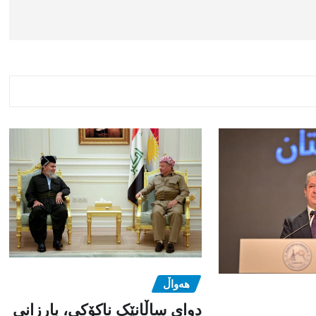
هەواڵ
دوای ساڵانێک ناکۆکی، بارزانی