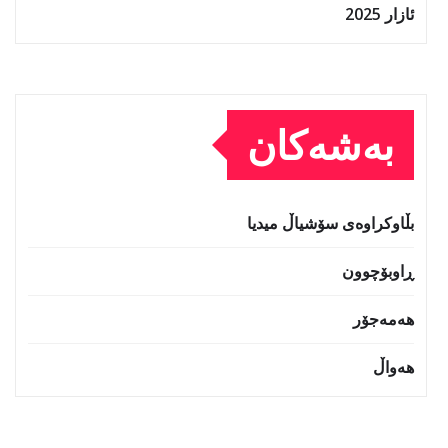
ئازار 2025
بەشەکان
بڵاوکراوەی سۆشیاڵ میدیا
ڕاوبۆچوون
هەمەجۆر
هەواڵ