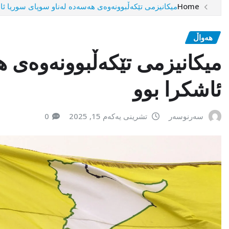
Home
میکانیزمی تێکەڵبوونەوەی هەسەدە لەناو سوپای سوریا ئا
هەواڵ
میکانیزمی تێکەڵبوونەوەی 
ئاشکرا بوو
سەرنوسەر
تشرینی یەکەم 15, 2025
0