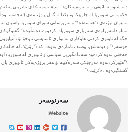
دابەشبوونە تائیفی و نەتە
حکومەتی سووریا لە چاوپێکەوتنێکدا لەگەڵ ڕۆژنامەی (ئەجەنسا وەڵ
لەنێوان لیژنەی \”هەسەدە\” و بەرپرسانی سوپای سووریا، باسیان لە 
لەناو دامەزراوەی سەربازی سووریادا کردووە. دەشڵێت\” گفتوگۆکان
جگە لە تاوتوێ کردنی هاوکاری لە بواری ئاسایشی ناوخۆ بۆ دڵنیابوو
خۆسەر\” و دیمەشق، یوسف ئاماژەی بەوەدا کە \”زۆرێک لە خاڵەکان ه
جەختی لەوە کردەوە سەقامگیریی سیاسی و ئابووری لە سووریادا بە
\”هێورکردنەوە مەرجێکی سەرەکییە بۆ هەر پرۆژەیەکی ئابووری یان ئ
گشتگیرەوە دەکرێت.\”
سەرنوسەر
Website: