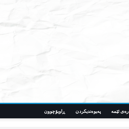
رەی ئێمە
پەیوەندیکردن
ڕاوبۆچوون