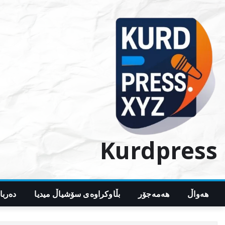
Ski
t
conten
Kurdpress
هەواڵ
هەمەجۆر
بڵاوکراوەی سۆشیاڵ میدیا
دەربا