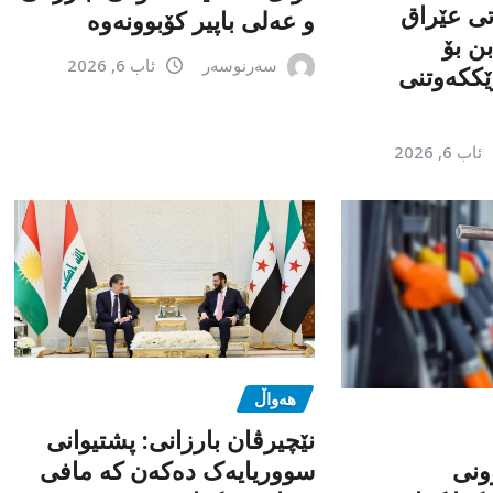
تی عێراق
و عەلی باپیر کۆبوونەوە
ن بۆ
سەرنوسەر
ئاب 6, 2026
ێككەوتنی
ئاب 6, 2026
هەواڵ
نێچیرڤان بارزانی: پشتیوانی
ونی
سووریایەک دەکەن کە مافی