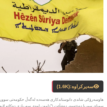
سەیرکراوە:
(1.6K)
هاوسەرۆکی شاندی دانوستاندکاری هەسەدە لەگەڵ حکومەتی سووریا 
سوپای سوریا دەبێتەوە، دەشڵێت \”دامەزراوەی سەربازی دەکاتە لای