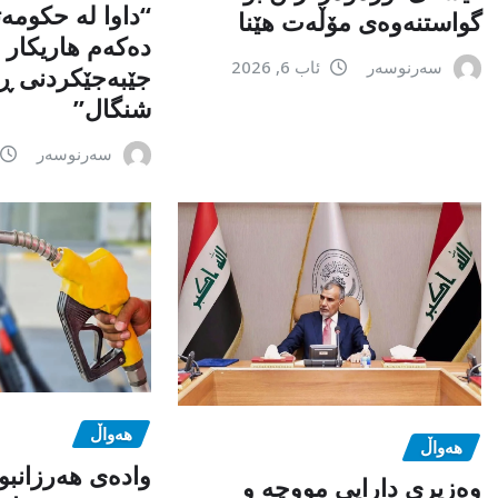
“داوا لە حكومە
گواستنەوەی مۆڵەت هێنا
دەكەم هاریكار ب
سەرنوسەر
ئاب 6, 2026
جێبەجێكردنی ڕ
شنگال”
سەرنوسەر
هەواڵ
هەواڵ
وادەی هەرزانبو
وەزیری دارایی مووچە و