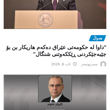
هەواڵ
“داوا لە حكومەتی عێراق دەكەم هاریكار بن بۆ
جێبەجێكردنی ڕێككەوتنی شنگال”
سەرنوسەر
ئاب 6, 2026