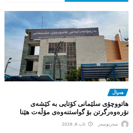
هەواڵ
هاتووچۆی سلێمانی کۆتایی بە کێشەی
نۆرەوەرگرتن بۆ گواستنەوەی مۆڵەت هێنا
سەرنوسەر
ئاب 6, 2026