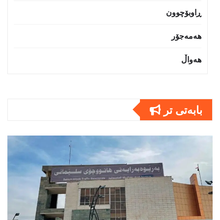
ڕاوبۆچوون
هەمەجۆر
هەواڵ
بابەتى تر