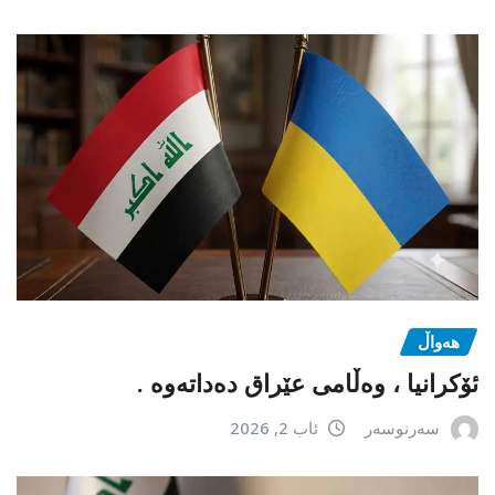
هەواڵ
ئۆکرانیا ، وەڵامی عێراق دەداتەوە .
سەرنوسەر
ئاب 2, 2026