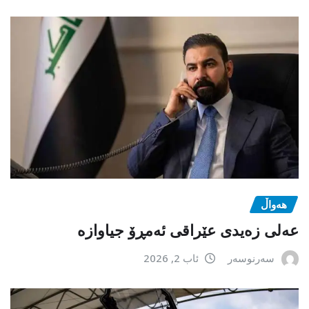
هەواڵ
عەلی زەیدی عێراقی ئەمڕۆ جیاوازە
سەرنوسەر
ئاب 2, 2026