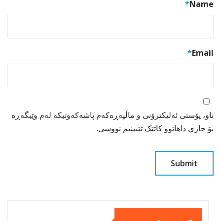
*
Name
*
Email
ناو، پۆستی ئەلیکترۆنی و ماڵپەڕەکەم پاشەکەوتبکە لەم وێبگەڕە
بۆ جاری داهاتوو کاتێک تێبینیم نووسی.