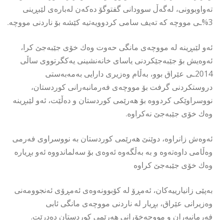
تەواوبوونی، لەگەڵ سوودانی گفتوگۆ دەكەن لەبارەی لێبڕینی
3%ـی مووچە كە تەیف سامی كردوویەتیە كێشە بۆ ناردنی مووچە.
ئەو لێبڕینە لە مووچەی مانگی حەوت وەك خۆی جێبەجێ كرا،
ئەوەیش بۆ جێبەجێكردنی یاسای خانەنشینی یەكگرتووی ساڵی
2014ـی عێراق بوو، بەڵام وەزیری دارایی بەمەبەستی
دروستكردنی گرفت بۆ مووچەی فەرمانبەرانی كوردستان،
نووسراوێكی كردووە بۆ هەرێمی كوردستان و دەڵێت، ئەو لێبڕینە
وەك خۆی جێبەجێ نەكراوە.
ئەوەش زانراوە، دوێنێ هەرێمی كوردستان بە نووسراوی فەرمی
وەڵامی داوەتەوە و بە بەڵگەوە ئەوەی بۆ سەلماندووە ئەو بڕیارە
وەك خۆی جێبەجێ كراوە
بەپێی زانیارییەكان، ئەمڕۆ لە كۆبوونەوەی ئەمڕۆی ئەنجوومەنی
وەزیرانی عێراق، بڕیار لە ناردنی مووچەی مانگی ئابی
فەرمانبەران و مووچەخۆرانی هەرێمی كوردستان دەدرێت.