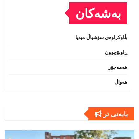
بەشەکان
بڵاوکراوەی سۆشیاڵ میدیا
ڕاوبۆچوون
هەمەجۆر
هەواڵ
بابەتى تر