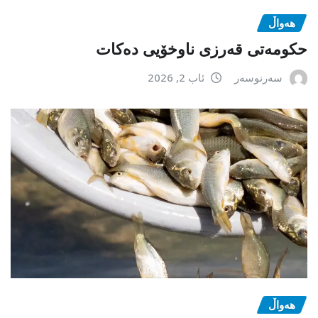
هەواڵ
حکومەتی قەرزی ناوخۆیی دەکات
سەرنوسەر
ئاب 2, 2026
هەواڵ