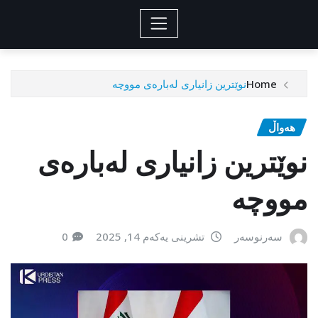
Home
نوێترین زانیاری لەبارەی مووچە
هەواڵ
نوێترین زانیاری لەبارەی
مووچە
سەرنوسەر
تشرینی یەکەم 14, 2025
0