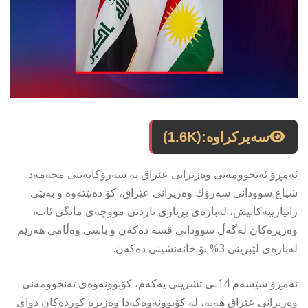
سەیرکراوە:
(1.6K)
ئەمڕۆ ئەنجوومەنی وەزیرانی عێراق بە سەرۆكایەتیی محەمەد
شیاع سوودانی سەرۆك وەزیرانی عێراق، كۆ دەبێتەوە و بەپێی
زانیارییەكانیش، لەبارەی بڕیاری ناردنی مووچەی مانگی ئاب،
وەزیرەكان لەگەڵ سوودانی قسە دەكەن و باسی وەڵامی هەرێم
لەبارەی لێبرینی 3% بۆ خانەنشینی دەكەن.
ئەمڕۆ سێشەم 14ـی تشرینی یەكەم، كۆبوونەوەی ئەنجوومەنی
وەزیرانی عێراق هەیە، لە كۆبوونەوەكەدا وەزیرە كوردەكان دوای