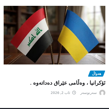
هەواڵ
ئۆکرانیا ، وەڵامی عێراق دەداتەوە .
سەرنوسەر
ئاب 2, 2026