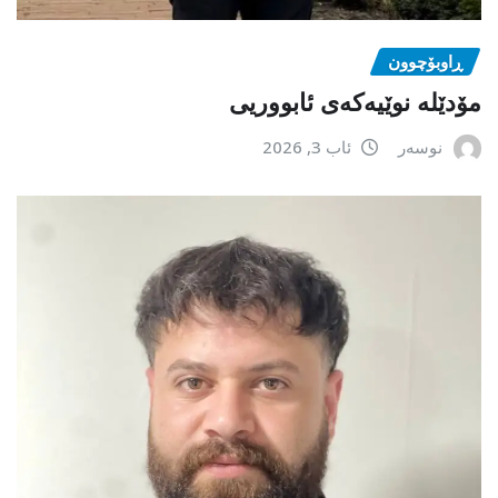
ڕاوبۆچوون
مۆدێلە نوێیەکەى ئابووریی
نوسەر
ئاب 3, 2026