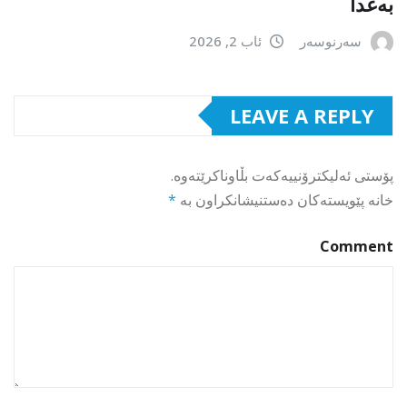
بەغدا
سەرنوسەر
ئاب 2, 2026
LEAVE A REPLY
پۆستی ئەلیکترۆنییەکەت بڵاوناکرێتەوە.
خانە پێویستەکان دەستنیشانکراون بە
*
Comment