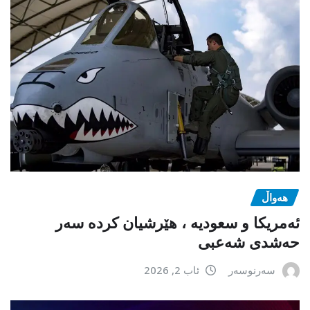
هەواڵ
ئەمریکا و سعودیە ، هێرشیان کردە سەر
حەشدی شەعبی
سەرنوسەر
ئاب 2, 2026