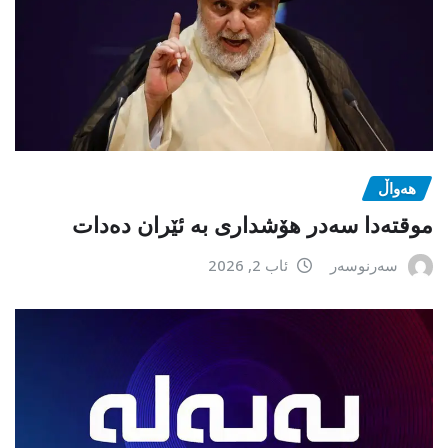
هەواڵ
موقتەدا سەدر هۆشداری بە ئێران دەدات
سەرنوسەر
ئاب 2, 2026