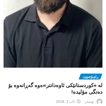
ڕاوبۆچوون
لە «کوردستانێکی ئاوەدانتر»ەوە گەڕانەوە بۆ
دەنگی مۆلیدە!
نوسەر
ئاب 2, 2026