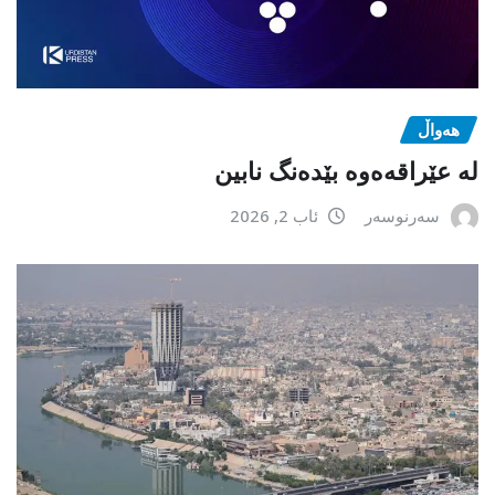
هەواڵ
لە عێراقەەوە بێدەنگ نابین
سەرنوسەر
ئاب 2, 2026