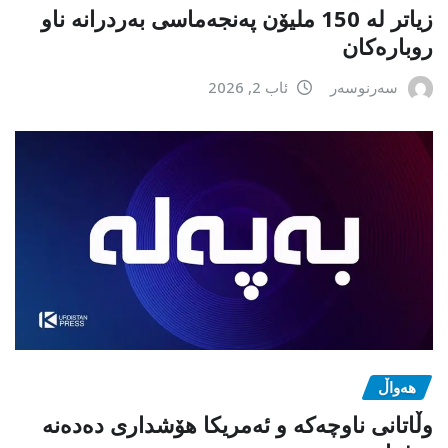
زیاتر لە 150 ملیۆن پەنجەماسی بەردرانە ناو
روبارەکان
سەرنوسەر
ئاب 2, 2026
هەواڵ
وڵاتانی ناوچەکە و ئەمریکا هۆشداری دەدەنە