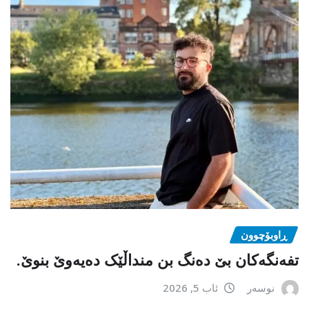
ڕاوبۆچوون
تفەنگەکان بێ دەنگ بن منداڵێک دەیەوێ بنوێ.
نوسەر
ئاب 5, 2026