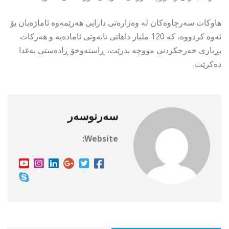
هاوكات سەرچاوەكان لە وەزارەتی دارایی هەرێمەوە ئاماژەیان بۆ
ئەوە كردووە، كە 120 ملیار داهاتی نانەوتی ئامادەیە و هەركات
بڕیاری خەرجكردنی مووچە بدرێت، ڕاستەوخۆ ڕادەستی بەغدا
دەكرێت.
سەرنوسەر
Website: