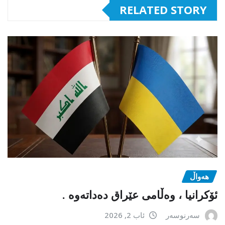
RELATED STORY
هەواڵ
ئۆکرانیا ، وەڵامی عێراق دەداتەوە .
سەرنوسەر
ئاب 2, 2026