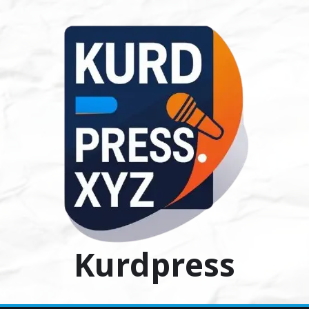
Ski
t
conten
Kurdpress