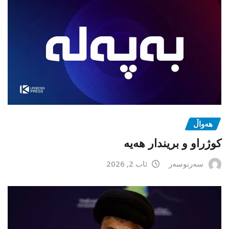
هەواڵ
كوژراو و بریندار هەیە
سەرنوسەر
ئاب 2, 2026