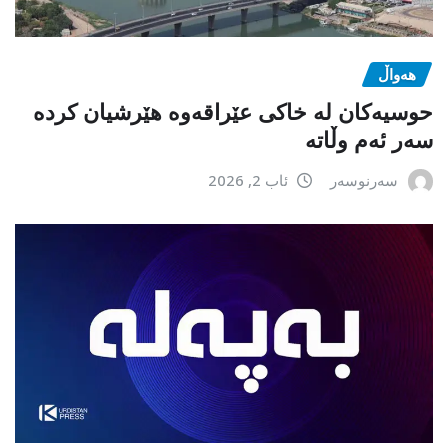
هەواڵ
حوسیەکان لە خاکی عێراقەوە هێرشیان کردە
سەر ئەم وڵاتە
سەرنوسەر
ئاب 2, 2026