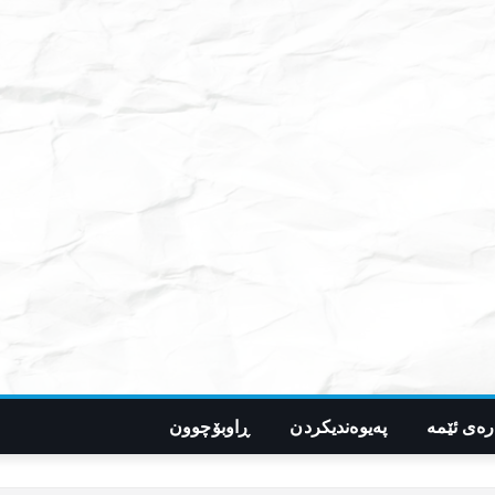
رەی ئێمە
پەیوەندیکردن
ڕاوبۆچوون