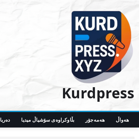
Ski
t
conten
Kurdpress
هەواڵ
هەمەجۆر
بڵاوکراوەی سۆشیاڵ میدیا
دەربا