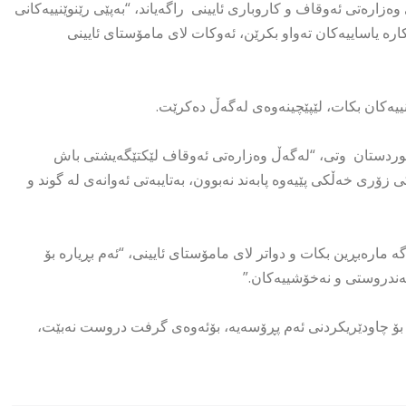
بەز ئیسماعیل، گوتەبێژی وەزارەتی ئەوقاف و کاروباری ئایینی راگەیاند، “بەپێی رێنوێنییەکانی
رە یاساییەکان تەواو بکرێن، ئەوکات لای مامۆستای ئایینی
ییەکان بکات، لێپێچینەوەی لەگەڵ دەکرێت.
 کوردستان وتی، “لەگەڵ وەزارەتی ئەوقاف لێکتێگەیشتی باش
ی زۆری خەڵکی پێیەوە پابەند نەبوون، بەتایبەتی ئەوانەی لە گوند و
مارەبڕین بکات و دواتر لای مامۆستای ئایینی، “ئەم بڕیارە بۆ
تەندروستی و نەخۆشییەکان.”
ە بۆ چاودێریکردنی ئەم پڕۆسەیە، بۆئەوەی گرفت دروست نەبێت،