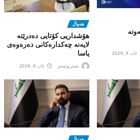
هەواڵ
وتە
هۆشداریی کۆتایی دەدرێتە
لایەنە چەکدارەکانی دەرەوەی
یاسا
ئاب 9, 2026
سەرنوسەر
ئاب 9, 2026
هەواڵ