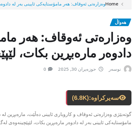
Home
وەزارەتی ئەوقاف: هەر مامۆستایەکی ئایینی بەر لە دادوە
هەواڵ
وەزارەتی ئەوقاف: هەر مامۆ
دادوەر مارەبڕین بکات، لێپ
نوسەر
حوزەیران 30, 2025
0
سەیرکراوە:
(6.8K)
گوتەبێژی وەزارەتی ئەوقاف و کاروباری ئایینی دەڵێت، مارەبڕین لە د
مامۆستایەکی ئایینی بەر لە دادوەر مارەبڕین بکات، لێپێچینەوەی لە