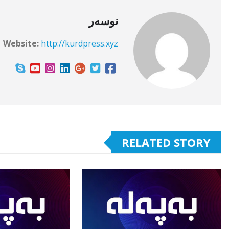
نوسەر
Website:
http://kurdpress.xyz
RELATED STORY