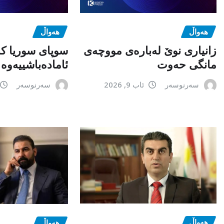
هەواڵ
هەواڵ
زانیاری نوێ لەبارەی مووچەی
سوپای سوریا کە
مانگی حەوت
ئامادەباشییەوە
سەرنوسەر
ئاب 9, 2026
سەرنوسەر
هەواڵ
هەواڵ