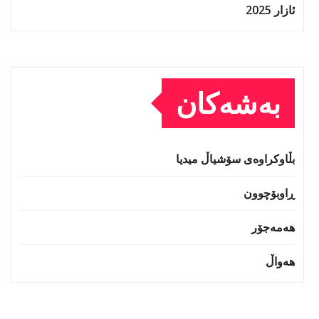
ئازار 2025
بەشەکان
بڵاوکراوەی سۆشیاڵ میدیا
ڕاوبۆچوون
هەمەجۆر
هەواڵ