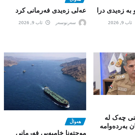
 بە زەیدی درا
عەلی زەیدی فەرمانی کرد
ئاب 9, 2026
سەرنوسەر
ئاب 9, 2026
نی چەک لە
هەواڵ
ن بەردەوامە
موجتەنا خامبەیی فەرمانی