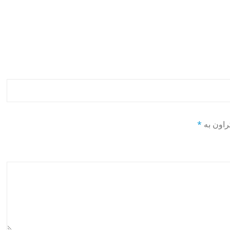
راون بە
*