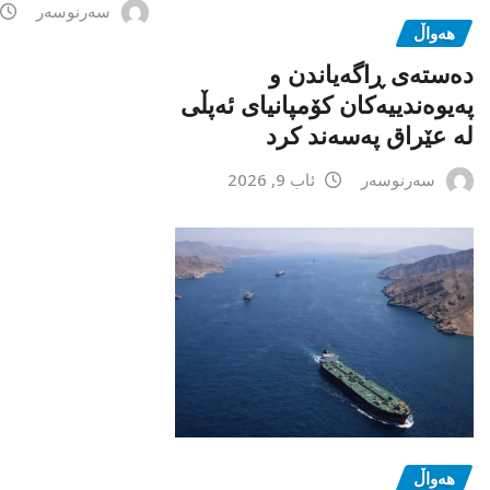
سەرنوسەر
هەواڵ
دەستەی ڕاگەیاندن و
پەیوەندییەکان کۆمپانیای ئەپڵی
لە عێراق پەسەند کرد
سەرنوسەر
ئاب 9, 2026
هەواڵ