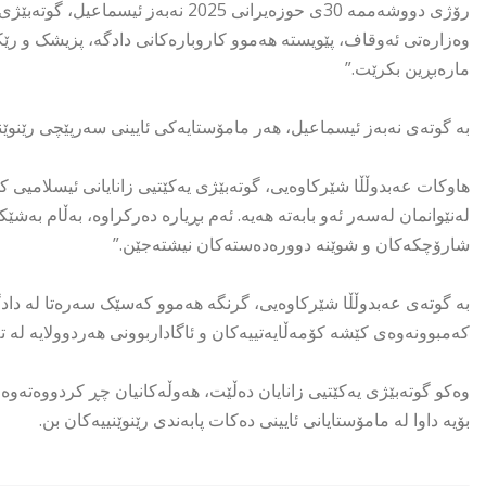
رۆژی دووشەممە 30ی حوزەیرانی 2025 نە
وەزارەتی ئەوقاف، پێویستە هەموو کاروبارەکانی دادگە، پزیشک و رێکا
مارەبڕین بکرێت.”
بە گوتەی نەبەز ئیسماعیل، هەر مامۆستایەکی ئایینی سەرپێچی رێنوێن
هاوکات عەبدوڵڵا شێرکاوەیی، گوتەبێژی یەکێتیی زانایانی ئیسلامیی
لەنێوانمان لەسەر ئەو بابەتە هەیە. ئەم بڕیارە دەرکراوە، بەڵام بەشێک
شارۆچکەکان و شوێنە دوورەدەستەکان نیشتەجێن.”
بە گوتەی عەبدوڵڵا شێرکاوەیی، گرنگە هەموو کەسێک سەرەتا لە دادگە 
کەمبوونەوەی کێشە کۆمەڵایەتییەکان و ئاگاداربوونی هەردوولایە لە 
وەکو گوتەبێژی یەکێتیی زانایان دەڵێت، هەوڵەکانیان چڕ کردووەتەو
بۆیە داوا لە مامۆستایانی ئایینی دەکات پابەندی رێنوێنییەکان بن.