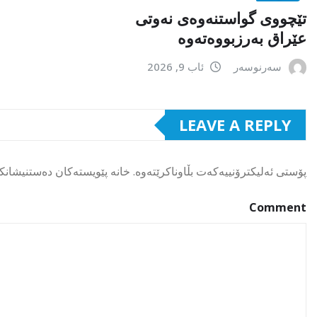
تێچووی گواستنەوەی نەوتی
عێراق بەرزبووەتەوە
سەرنوسەر
ئاب 9, 2026
LEAVE A REPLY
پۆستی ئەلیکترۆنییەکەت بڵاوناکرێتەوە.
خانە پێویستەکان دەستنیشانک
Comment