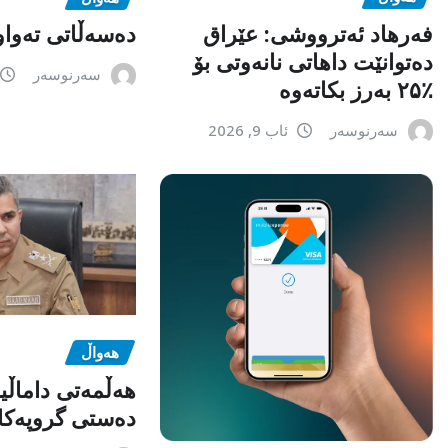
فەرهاد ئەترووشی: عێراق
دەسەڵاتی تەواو
دەتوانێت داهاتی نانەوتی بۆ
سەرنوسەر
٪۲۵ بەرز بکاتەوە
سەرنوسەر
ئاب 9, 2026
هەواڵ
هەڵمەتی داماڵی
دەستی گروپەکا