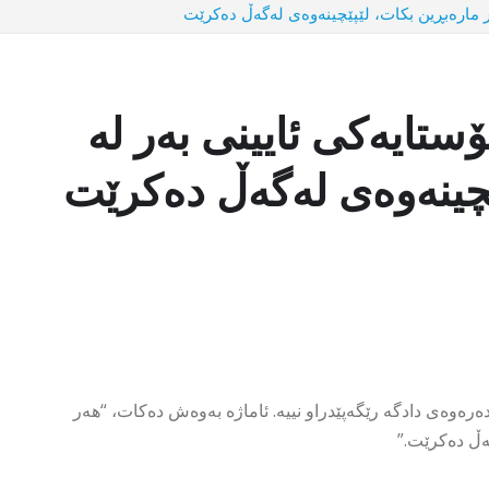
ر مارەبڕین بکات، لێپێچینەوەی لەگەڵ دەکرێت
ستایەکی ئایینی بەر لە
ێچینەوەی لەگەڵ دەکرێت
ەرەوەی دادگە رێگەپێدراو نییە. ئاماژە بەوەش دەکات، “هەر
گەڵ دەکرێت.”