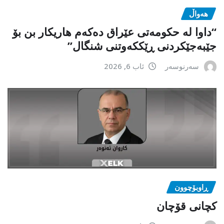
هەواڵ
“داوا لە حكومەتی عێراق دەكەم هاریكار بن بۆ
جێبەجێكردنی ڕێككەوتنی شنگال”
سەرنوسەر
ئاب 6, 2026
ڕاوبۆچوون
کچانی قۆچان