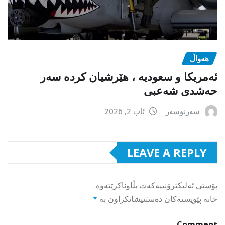
هەواڵ
ئەمریکا و سعودیە ، هێرشیان کردە سەر
حەشدی شەعبی
سەرنوسەر
ئاب 2, 2026
LEAVE A REPLY
پۆستی ئەلیکترۆنییەکەت بڵاوناکرێتەوە.
خانە پێویستەکان دەستنیشانکراون بە
*
Comment