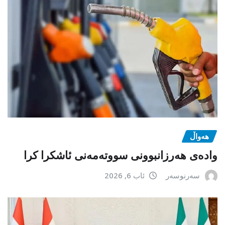
هەواڵ
وادەی هەرزانبوونی سووتەمەنی ئاشکرا کرا
سەرنوسەر
ئاب 6, 2026