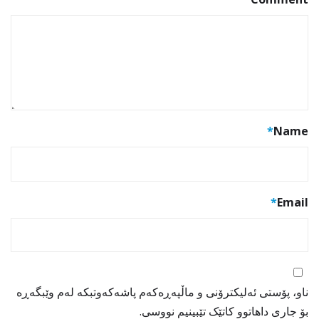
*
Name
*
Email
ناو، پۆستی ئەلیکترۆنی و ماڵپەڕەکەم پاشەکەوتبکە لەم وێبگەڕە
بۆ جاری داهاتوو کاتێک تێبینیم نووسی.