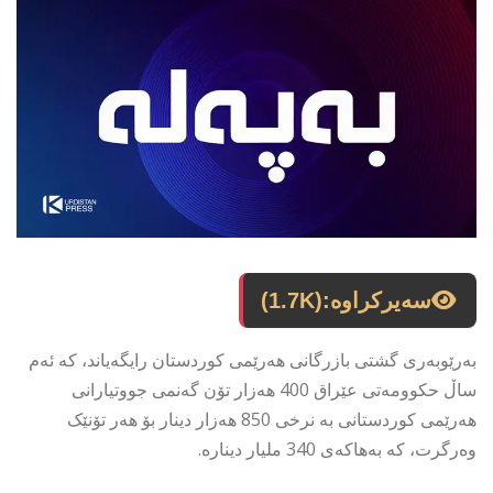
سەیرکراوە:
(1.7K)
بەرێوبەری گشتی بازرگانی هەرێمی کوردستان رایگەیاند، کە ئەم
ساڵ حکوومەتی عێراق 400 هەزار تۆن گەنمی جووتیارانی
هەرێمی کوردستانی بە نرخی 850 هەزار دینار بۆ هەر تۆنێک
وەرگرت، کە بەهاکەی 340 ملیار دینارە.