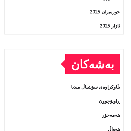
حوزه‌یران 2025
ئازار 2025
بەشەکان
بڵاوکراوەی سۆشیاڵ میدیا
ڕاوبۆچوون
هەمەجۆر
هەواڵ