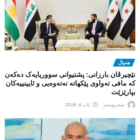
هەواڵ
نێچیرڤان بارزانی: پشتیوانی سووریایەک دەکەن
کە مافی تەواوی پێکهاتە نەتەوەیی و ئایینییەکان
بپارێزێت
سەرنوسەر
ئاب 6, 2026