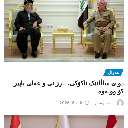
هەواڵ
دوای ساڵانێک ناکۆکی، بارزانی و عەلی باپیر
کۆبوونەوە
سەرنوسەر
ئاب 6, 2026