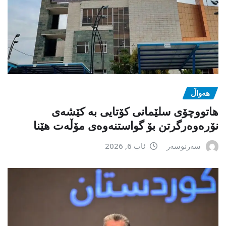
هەواڵ
هاتووچۆی سلێمانی کۆتایی بە کێشەی
نۆرەوەرگرتن بۆ گواستنەوەی مۆڵەت هێنا
سەرنوسەر
ئاب 6, 2026