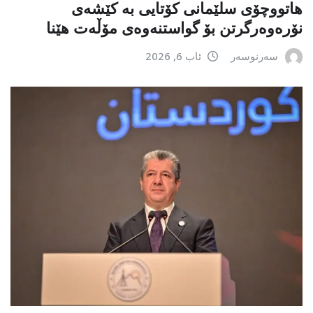
هاتووچۆی سلێمانی کۆتایی بە کێشەی
نۆرەوەرگرتن بۆ گواستنەوەی مۆڵەت هێنا
سەرنوسەر
ئاب 6, 2026