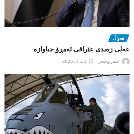
هەواڵ
عەلی زەیدی عێراقی ئەمڕۆ جیاوازە
سەرنوسەر
ئاب 2, 2026