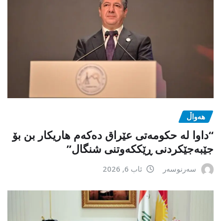
هەواڵ
“داوا لە حكومەتی عێراق دەكەم هاریكار بن بۆ
جێبەجێكردنی ڕێككەوتنی شنگال”
سەرنوسەر
ئاب 6, 2026