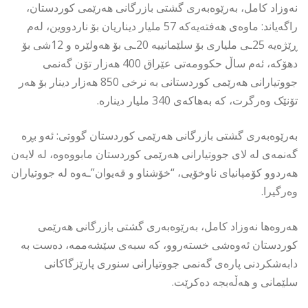
نەوزاد کامل، بەرێوەبەری گشتی بازرگانی هەرێمی کوردستان،
راگەیاند: ماوەی هەفتەیەکە 57 ملیار دیناریان بۆ ناردووین، لەم
ڕێژەیە 25ـی ملیاری بۆ سلێمانییە 20ـی بۆ هەولێرە و 12شی بۆ
دهۆکە، ئەم ساڵ حکوومەتی عێراق 400 هەزار تۆن گەنمی
جووتیارانی هەرێمی کوردستانی بە نرخی 850 هەزار دینار بۆ هەر
تۆنێک وەرگرت، کە بەهاکەی 340 ملیار دینارە.
بەرێوەبەری گشتی بازرگانی هەرێمی کوردستان گووتی: ئەو بڕە
گەنمەی لە لای جووتیارانی هەرێمی کوردستان مابووەوە، لە لایەن
هەردوو کۆمپانیای ناوخۆیی، “خۆشناو و قەیوان”ـەوە لە جووتیاران
وەرگیرا.
هەروەها نەوزاد کامل، بەرێوەبەری گشتی بازرگانی هەرێمی
کوردستان ئەوەشی خستەروو، کە سبەی سێشەممە، دەست بە
دابەشکردنی پارەی گەنمی جووتیارانی سنوری پارێزگاکانی
سلێمانی و هەڵەبجە دەکرێت.