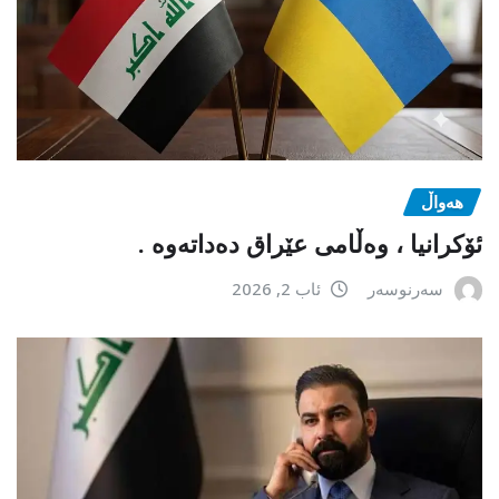
هەواڵ
ئۆکرانیا ، وەڵامی عێراق دەداتەوە .
سەرنوسەر
ئاب 2, 2026