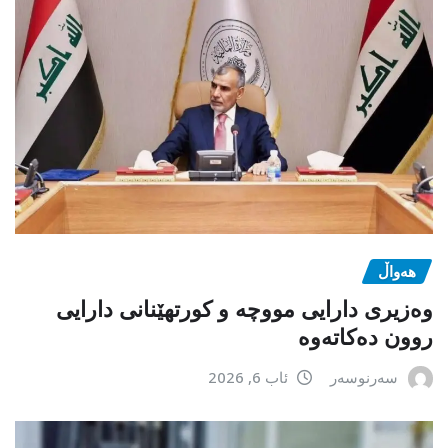
هەواڵ
وەزیری دارایی مووچە و کورتهێنانی دارایی
روون دەکاتەوە
سەرنوسەر
ئاب 6, 2026