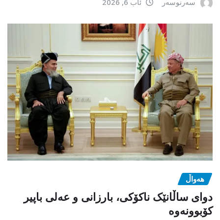
سەرنوسەر
ئاب 6, 2026
هەواڵ
دوای ساڵانێک ناکۆکی، بارزانی و عەلی باپیر
کۆبوونەوە