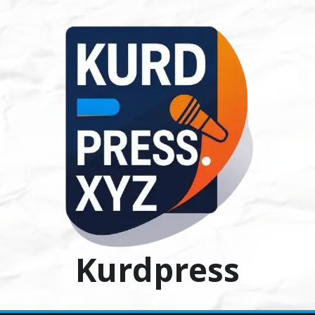
Ski
t
conten
Kurdpress