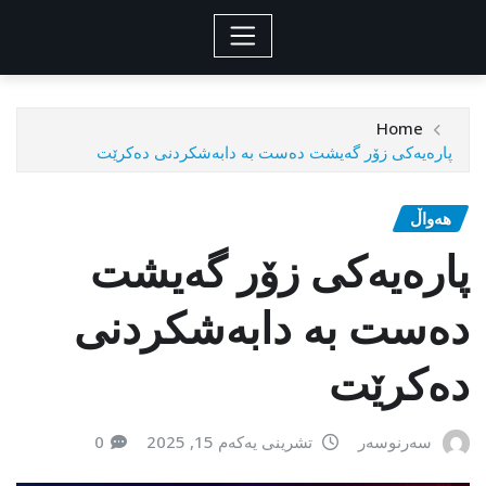
Home
پارەیەکی زۆر گەیشت دەست بە دابەشکردنی دەکرێت
هەواڵ
پارەیەکی زۆر گەیشت
دەست بە دابەشکردنی
دەکرێت
سەرنوسەر
تشرینی یەکەم 15, 2025
0