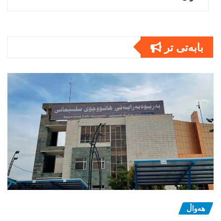
بابەتى تر
هەواڵ