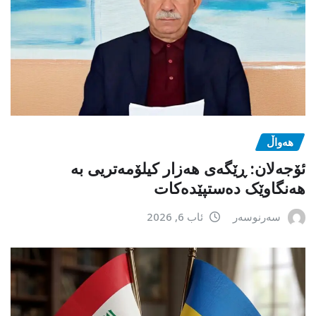
هەواڵ
ئۆجەلان: ڕێگەی هەزار کیلۆمەتریی بە
هەنگاوێک دەستپێدەکات
سەرنوسەر
ئاب 6, 2026