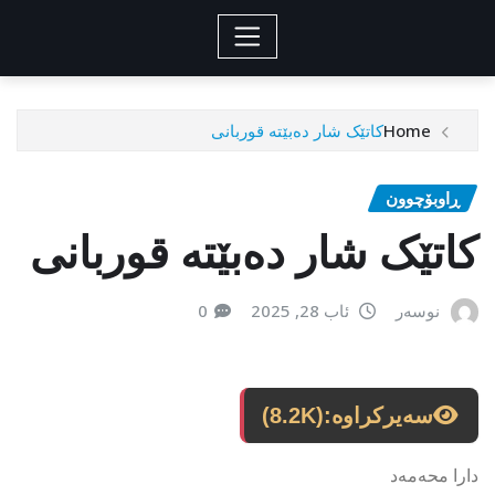
Home
کاتێک شار دەبێتە قوربانی
ڕاوبۆچوون
کاتێک شار دەبێتە قوربانی
نوسەر
ئاب 28, 2025
0
سەیرکراوە:
(8.2K)
دارا محەمەد