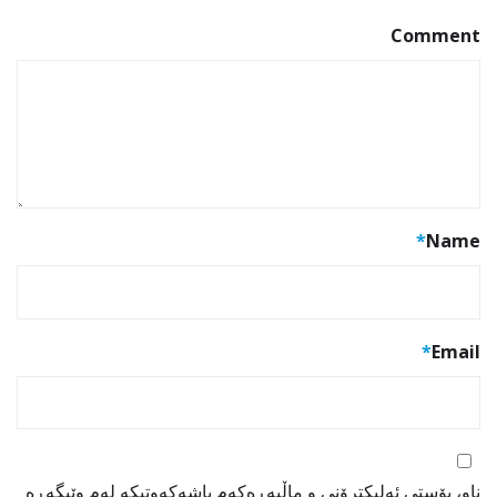
Comment
*
Name
*
Email
ناو، پۆستی ئەلیکترۆنی و ماڵپەڕەکەم پاشەکەوتبکە لەم وێبگەڕە