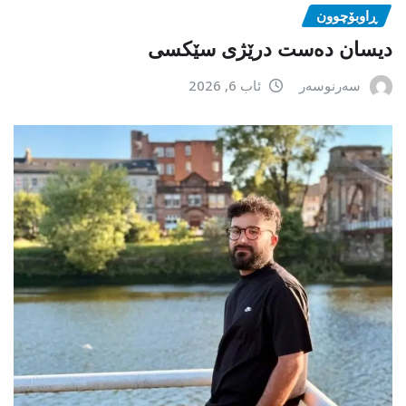
ڕاوبۆچوون
دیسان دەست درێژی سێکسی
سەرنوسەر
ئاب 6, 2026