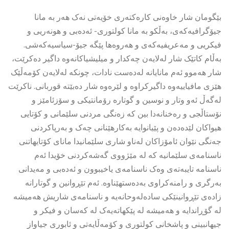
بێگومان شار خاوەنی کارەکتەری خۆیەتی نەک هەر بە مانا
جیۆگرافیەکەی، بەڵکو بە مانا کولتوری- ئەدەبی و هونەریی و
فیکریی و مەعریفیەکەی و هەروەها پێگە جیۆ-سیاسیەکەشی.
بەڵام کاتێک شار لەلایەن چەکدار و میلیشیاکانەوە داگیر دەکرێت،
شار هەموو ئەم مانایانە لەدەست نادات، چونکە لەلایەن کۆمەڵێک
هێزی مافیاییەوە داگیرکراوە و لێرەوە شار دەبێتە قوربانی. ناکرێت
لەگەڵ ئەو وتار و نوسین و گوتارە رۆمانتیکی و سۆزئامێز و
نۆستاڵجی و رەخنانەدا بین کە زەنگی مردنی سلێمانی و کۆتایی
هیواکان لێدەدەن و پێیانوایە بەکارهێنانی چەک و بەرپاکردنی
جەنگی نێوان ئامۆزاکان لەناو شاری سلێمانیدا مانای کۆتایهاتنی
ناسنامەی سلێمانیە کە لە مێژووی گەشەکردنی خۆیدا ئەم
ناسنامە تایبەتەی وەک ناسنامەی یاخیبوون و ئەدەبی و مەیدانی
بەرگری و رامنەکراوی بەدەستهێناوە. ئەم تێڕوانین و گوتارانە
زادەی تێڕوانینێکی سادەلەوحانەیە و ناسنامەی شاریش هەمیشە
لە گۆڕاندایە و هەمیشە لە پێکهاتەیەک لە کەسان و فیکر و
جیهانبینی و پاشخانی کولتوری و کۆمەڵایەتی و ئابوری جیاواز