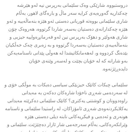
دروستبووە. شارێکی وەک سلێمانی بەرپرس نیە لەو هێرشە
چەکداریە گەورەیەی کرایە سەر ماڵ و بارەگای لاهور، بەڵام
شاری سلێمانی بووەتە قوربانی دەستی ئەو هێزە بنەماڵەییە و ئەو
هێزە چەکدارانەی دەستیان بەسەر شاردا گرتووە، هەروەک چۆن
شاری هەولێر و دهۆک بەرپرس نین لەو فەرمانڕەواییە حیزبی و
بنەماڵەییەی دەستیان بەسەردا گرتووە و بە زەبری چەک خەڵکیان
بێدەنگ کردووە و، لەهەمانکاتیشدا لە هەوڵی پێدانی ناسنامەیەکن
بەو شارانە کە لە خۆیان بچێت و لەسەر وێنەی خۆیان
دایدەڕێژنەوە.
سلێمانی چبکات کاتێک حیزبێکی سیاسی دەیکات بە موڵکی خۆی و
لە سەردەمی شەڕی ناخۆدا شارەکان دەکەن بە مەیدانی
راوەدوونان و کوشتنی یەکتری؟ کاتێک سلێمانی دەکرێتە مەیدانی
یەکلایکردنەوەی شەڕی ئامۆزاکان، لە راستیدا سلێمانی و ناسنامە
هونەری و ئەدەبی و فیکریەکانی نابنە دیلی دەستی هێزە
وێرانکەرەکانی، بەڵام سەرجەمی شار ئازار دەچێژێت. سلێمانی و