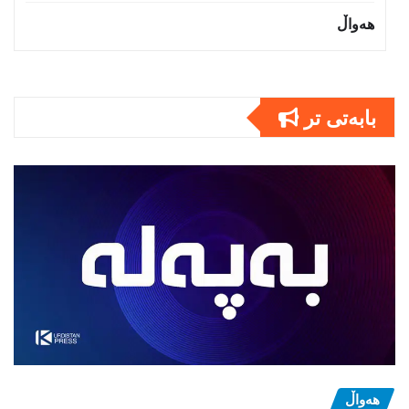
هەواڵ
بابەتى تر
هەواڵ