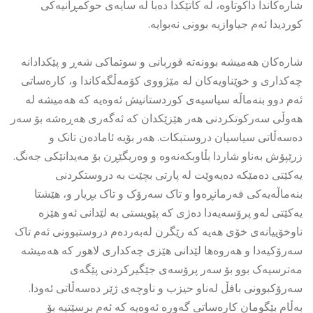
شارەکاندا داکوتاوە، لە کاتێکدا دەبا لە سایەی حوکمڕانیەکی
کوردیدا ئەم جیاوازیە بوونی نەبوایە.
شارەکان هەمیشە بوونەتە قوربانی و سوتماکی شەڕ و پێکدادانە
چەکداری و خوێناویەکان لە مێژووی کۆمەڵگەکاندا و، کارەساتی
ئەم دوو بنەماڵە سیاسیەی کوردستانیش ئەوەیە کە هەمیشە لە
هەوڵی سەرکوتکردنی هەر هێزێکدان کە ئەگەری هەڕەشە بۆ سەر
دەسەڵاتی سیاسیان دروستبکات. هەر بۆیە ئامادەن تانک و
زرێپۆش بەناو شاردا بڵاوبکەنەوە و وەریگێڕن بۆ مەیدانێکی جەنگ.
یەکێتی دەمێکە دەیەوێت لە پارتی بچێت بە دروستکردنی
بنەماڵەیەکی فەرمانڕەوا و تاک سەرۆک و تاک بڕیار و، هێشتا
یەکێتی لەو پرۆسەیەدا دەژی کە پێویستی بە لێدانی ئەو هێزە
ناوخۆییانەی خۆی هەیە کە رێگرن لەبەردەم دروستبوونی ئەم تاک
سەرۆکیەدا و هەروەها لێدانی هێزی چەکداری لاهور کە هەمیشە
مەترسیەک بوو بۆ سەر پرۆسەی جێگیرکردنی پێگەی
سەرۆکبوونی بافڵ لەناو حیزب و ناوچەی ژێر دەسەڵاتی ئەودا.
بەڵام بێگومان کارەساتی گەورە ئەوەیە کە ئەم برسێتیە بۆ