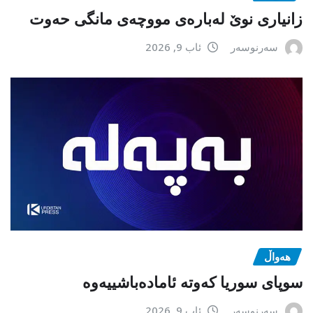
زانیاری نوێ لەبارەی مووچەی مانگی حەوت
سەرنوسەر
ئاب 9, 2026
هەواڵ
سوپای سوریا کەوتە ئامادەباشییەوە
سەرنوسەر
ئاب 9, 2026