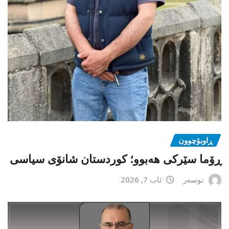
ڕاوبۆچوون
ڕۆما سێرکی هەبوو؛ کوردستان شانۆی سیاسی
نوسەر
ئاب 7, 2026