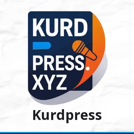
Ski
t
conten
Kurdpress