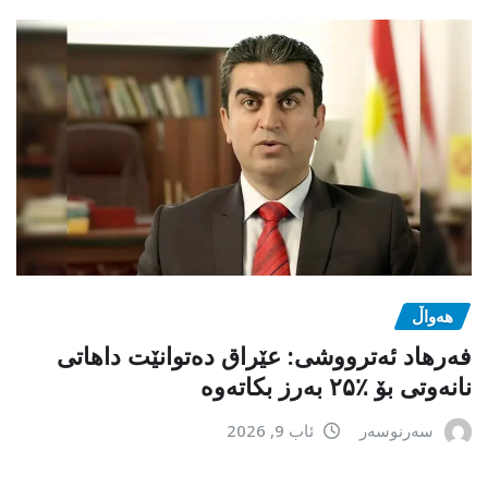
هەواڵ
فەرهاد ئەترووشی: عێراق دەتوانێت داهاتی
نانەوتی بۆ ٪۲۵ بەرز بکاتەوە
سەرنوسەر
ئاب 9, 2026