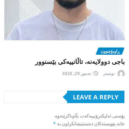
ڕاوبۆچوون
باجی دوولایەنە، تاڵانییەکی بێسنوور
نوسەر
تەموز 29, 2026
LEAVE A REPLY
پۆستی ئەلیکترۆنییەکەت بڵاوناکرێتەوە.
خانە پێویستەکان دەستنیشانکراون بە
*