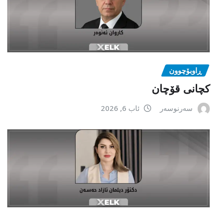
ڕاوبۆچوون
کچانی قۆچان
سەرنوسەر
ئاب 6, 2026