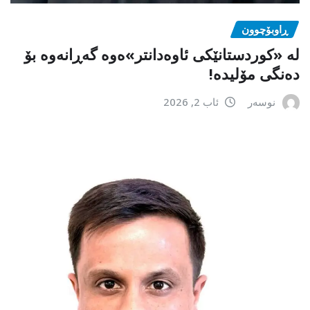
ڕاوبۆچوون
لە «کوردستانێکی ئاوەدانتر»ەوە گەڕانەوە بۆ
دەنگی مۆلیدە!
نوسەر
ئاب 2, 2026