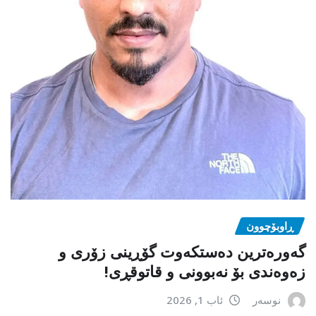
ڕاوبۆچوون
گەورەترین دەستکەوت گۆڕینی زۆری و
زەوەندی بۆ نەبوونی و قاتوقڕی!
نوسەر
ئاب 1, 2026