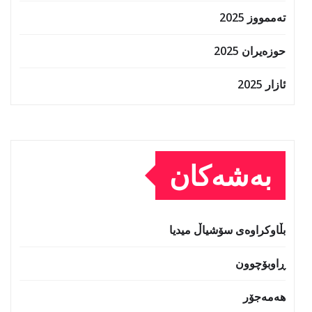
تەممووز 2025
حوزه‌یران 2025
ئازار 2025
بەشەکان
بڵاوکراوەی سۆشیاڵ میدیا
ڕاوبۆچوون
هەمەجۆر