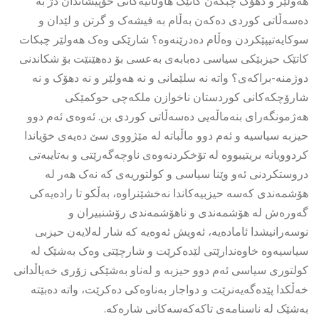
هەولێر و دهۆک چبکەن کاتێک هاوڵاتیەکانی خۆپیشاندان دژ بە
دەسەڵاتی کوردی دەکەن بەڵام بە فیشەک و گرتن و لێدان و
سوکایەتیپێکردن وەڵام دەدرێنەوە؟ شارێکی وەک هەولێر چبکات
کاتێک حیزبێکی سیاسی دەبابەی بەعسی بۆ دەهێنێت بۆ شکاندنی
دوژمنە-براکەی؟ واتە نە سلێمانی و نە هەولێر و نە دهۆک و نە
شارۆچکەکانی کوردستان ناخوازن ملکەچی حوکمێکی
هەژمونگەرای بنەماڵەیی دەسەڵاتی کوردی بن. ئەوەی ئەم دوو
حیزبە سیاسیە و ئەم دوو ماڵباتە لە مێژووی سێ دەیەی خۆیاندا
کردوویانە بریتیبووە لە تۆخکردنەوەی ناوچەگەرێتی و بەتایبەتی
دروستکردنی ئەو وێنا سیاسی و کولتوریەی کە نەک هەر لە
هۆشمەندی کەسە حیزبیەکاندا نەخشێنراوە، بەڵکو تا رادەیەکی
گەورەش لە هۆشمەندی و ناهۆشمەندی رۆشنبیران و
نوسەرانیشدا ئامادەیە، ئەویش ئەوەیە کە شار لەلایەن حیزبی
سیاسیەوە خاوەندارێتی لێدەکرێت و شارچێتی وەک بەشێک لە
کولتوری سیاسی ئەم دوو حیزبە و لەناو بەشێکی زۆری خەیاڵدانی
خەڵکدا پێدەگەیەنرێت و دواجار بەناوەکی دەکرێت، واتە دەبێتە
بەشێک لە ناسنامەی تاکەکەسەکانی شارەکە.