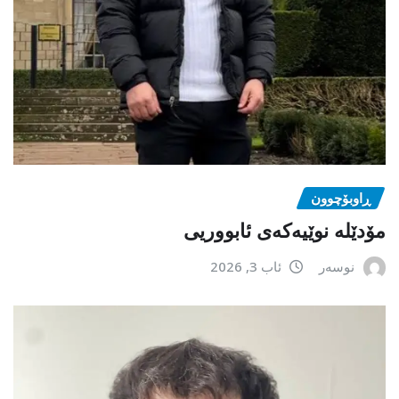
ڕاوبۆچوون
مۆدێلە نوێیەکەى ئابووریی
نوسەر
ئاب 3, 2026