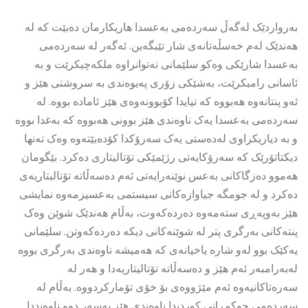
بەرواردێک لەگەڵ سەردەمی بەعسدا هاریکارمان دەبێت کە لە
هەندێک لەم خەسڵەتانەی شار تێبگەین. ئەگەر لە سەردەمی
بەعسدا شارێکی وەکو سلێمانی نەتوانراوە ملکەچبکرێت و بە
ئاسانی رامبکرێت، بەشێکی زۆری پەیوەندی بە سروشتی هێز و
ئەو پنتانەوە هەبووە کە تیایدا کۆبوونەوەی هێز ئامادە بووە. لە
سەردەمی بەعسدا یەک ناوەندی هێز بوونی هەبووە کە بەغدا بووە
و بە دیاریکراوی لەدەستی یەک سەرۆکدا کۆدەبێتەوە وەک تەنها
دیکتاتۆرێک کە سەرۆکایەتی رژێمێکی تۆتالیتاری دەکرد. بێگومان
هەموو دەزگاکانی بەعس نوێنەرایەتی ئەم دەسەڵاتە تۆتالیتاریەی
دەکرد و لە جومگە جیاوازەکانی سیستمی بەعسیزمەوە نمایشی
هێز بەوپەڕی ستەمەوە دەردەکەوت، بەڵام هەندێک شوێن وەک
پنتەکانی بەرگری پتر لە شوێنەکانی دیکە دەردەکەوتن. سلێمانی
یەکێک بوو لەو شارە یاخیانەی کە هەمیشە ناوەندی بەرگری بووە
لەبەرامبەر ئەم هێز و دەسەڵاتە تۆتالیتاریەدا و هەر لە
سەرەتاکانیەوە ئەم مێژووەی بۆ خۆی تۆمارکردووە. بەڵام لە
سەردەمی حوکمڕانی کوردیدا ناوەندی هێز بەسەر دوو ناوەنددا