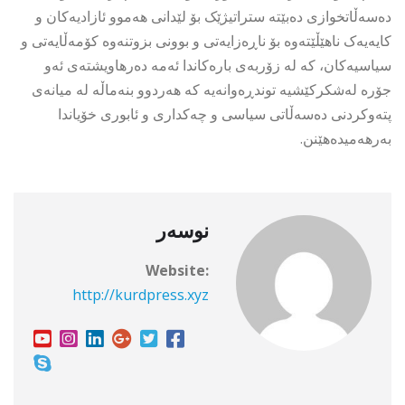
دەسەڵاتخوازی دەبێتە ستراتیژێک بۆ لێدانی هەموو ئازادیەکان و
کایەیەک ناهێڵێتەوە بۆ ناڕەزایەتی و بوونی بزوتنەوە کۆمەڵایەتی و
سیاسیەکان، کە لە زۆربەی بارەکاندا ئەمە دەرهاویشتەی ئەو
جۆرە لەشکرکێشیە توندڕەوانەیە کە هەردوو بنەماڵە لە میانەی
پتەوکردنی دەسەڵاتی سیاسی و چەکداری و ئابوری خۆیاندا
بەرهەمیدەهێنن.
نوسەر
Website:
http://kurdpress.xyz