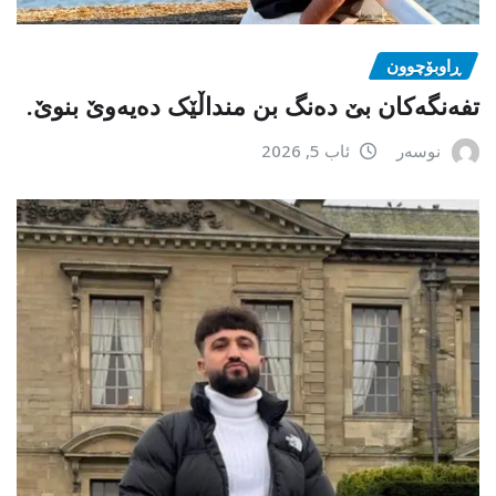
ڕاوبۆچوون
تفەنگەکان بێ دەنگ بن منداڵێک دەیەوێ بنوێ.
نوسەر
ئاب 5, 2026