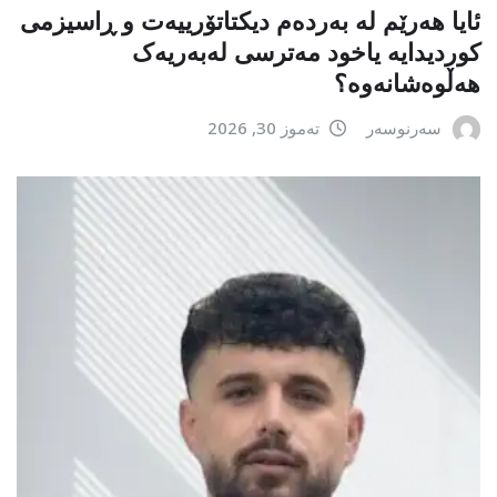
ئایا هەرێم لە بەردەم دیکتاتۆرییەت و ڕاسیزمی
کوردیدایە یاخود مەترسی لەبەریەک
هەڵوەشانەوە؟
سەرنوسەر
تەموز 30, 2026