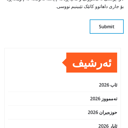
بۆ جاری داهاتوو کاتێک تێبینیم نووسی.
ئەرشیف
ئاب 2026
تەممووز 2026
حوزه‌یران 2026
ئایار 2026