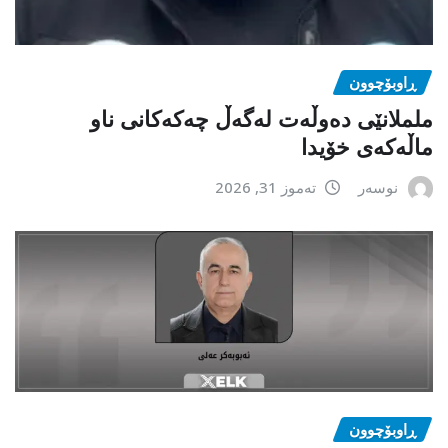
ڕاوبۆچوون
ململانێی دەوڵەت لەگەڵ چەکەکانی ناو
ماڵەکەی خۆیدا
نوسەر
تەموز 31, 2026
ڕاوبۆچوون