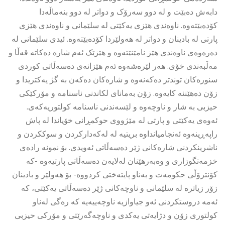
دابەش دەبێت و لە دوو سەرۆک و دواتر لە دوو بنەماڵەدا
کۆدەبێتەوە. ناوەندی هێزی یەکێتی لە سلێمانی و ناوەندی هێزی
پارتی لە بادینان و دواتر لە هەولێردا کۆدەبێتەوە. ئیدی سلێمانی لە
دەرەوەی ناوەندی هێز نامێنێتەوە و هێزێک ئەم شارە دەکاتە قەڵا و
مەڵبەندی خۆی. هەر لێرەشەوە ئەم هێزانەی دەسەڵاتی کوردی
سنورەکان توندتر دەکەنەوە و شارەکان دەکەن بە گژ یەکتریدا و
زۆن دەهێننە کایەوە. زۆن بەمانای لکاندنی ناسنامە و مۆرکێکی
حیزبی بە شار و ناوچەوە و لێسەندنی ناسنامە کولتوریەکەی.
ئەوەی یەکێتی و پارتی لە مێژووی حوکمڕانی خۆیاندا لە پاش
راپەڕینەوە ئەنجامیانداوە بریتیە لە لەکەدارکردن و سوککردن و
ناشرینکردنی شارەکانی ژێر دەسەڵاتی ئەویدی. بۆ نمونە رادەی
خزمەتگوزاری و وەبەرهێنان لەلایەن دەسەڵاتی پارتیەوە -کە
کۆنترۆڵی حکومەت و بەناو پایتەختی کردووە- بۆ هەولێر و بادینان
زۆر زیاترە لە سلێمانی و ناوچەکانی ژێر دەسەڵاتی یەکێتی، کە
ئەمە دروستکردنی ئەو جیاوازیە ناوچەییەیە کە رەگی لەناو
کولتوری زۆن و دژایەتی یەکدی و ناوچەگەرێتی و مۆرکی حیزبی