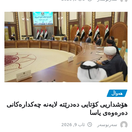
هەواڵ
هۆشداریی کۆتایی دەدرێتە لایەنە چەکدارەکانی
دەرەوەی یاسا
سەرنوسەر
ئاب 9, 2026