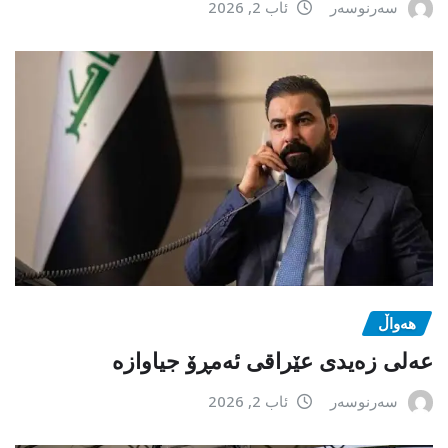
سەرنوسەر
ئاب 2, 2026
هەواڵ
عەلی زەیدی عێراقی ئەمڕۆ جیاوازە
سەرنوسەر
ئاب 2, 2026