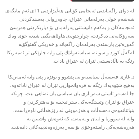
لە دوای راگەیاندنی ئەنجامی كۆتایی هەڵبژاردنی 11ی ئەم مانگەی
شەشەم خولی پەرلەمانی عێراق، چاوەڕوانی پەسندكردنی
ئەنجامەكان و یەكەم دانیشتنی پەرلەمان بۆ دیاریكردنی هەرسێ
سەرۆكایەتی دەكرێت، چوارچێوەی هاوئاهەنگیی شیعە خۆی وەك
گەورەتین بارستەی پەرلەمان راگەیاند و خەریكی گفتوگۆیە
لەگەڵ كورد و سوننە، سیاستەوانێك پێی وایە جارێكی تر ئەمەریكا
رێگە بە باڵادەستیی ئێران لە عێراق نادات.
د. غازی فەیسەڵ سیاستەوانی پێشوو و توێژەر پێی وایە ئەمەریكا
بەهیچ شێوەیەك رێگە بە فرەوانخوازیی ئێران لە عێراق ناداتەوە،
جا لەسەر ئاستی سەربازی یان سیاسی یان تەناهی بێت، چونكە
عێراق بۆ ئێران وێستگەیەكی ستراتیجییە بۆ بەهێزكردن و
بنیاتنانەوەی دەسەڵات و هەژموونی لە رۆژهەڵاتی ناوەڕاست،
واتە لە سووریا و لبنان و یەمەن، كە ئەوەش واشنتن بە
هەڕەشەیەكی راستەوخۆی بۆ سەر بەرژەوەندییەكانی دادەنێت.