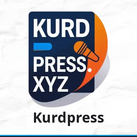
Ski
t
conten
Kurdpress