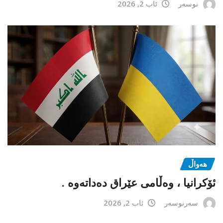
نوسەر
ئاب 2, 2026
هەواڵ
ئۆکرانیا ، وەڵامی عێراق دەداتەوە .
سەرنوسەر
ئاب 2, 2026