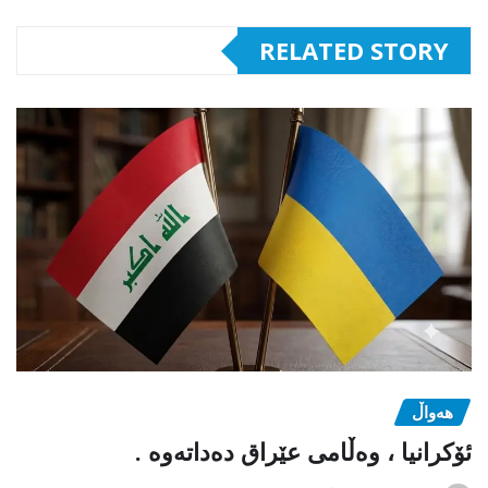
RELATED STORY
هەواڵ
ئۆکرانیا ، وەڵامی عێراق دەداتەوە .