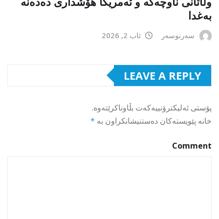
وڵاتانی ناوچەکە و ئەمریکا هۆشداری دەدەنە
بەغدا
سەرنوسەر
ئاب 2, 2026
LEAVE A REPLY
پۆستی ئەلیکترۆنییەکەت بڵاوناکرێتەوە.
خانە پێویستەکان دەستنیشانکراون بە
*
Comment