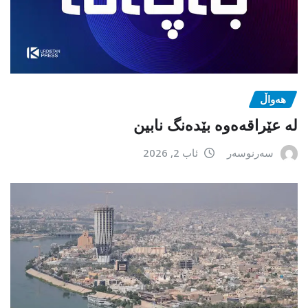
هەواڵ
لە عێراقەەوە بێدەنگ نابین
سەرنوسەر
ئاب 2, 2026