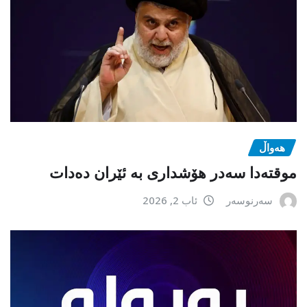
هەواڵ
موقتەدا سەدر هۆشداری بە ئێران دەدات
سەرنوسەر
ئاب 2, 2026