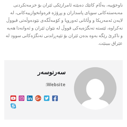
ناوخۆییە، بەڵام كاتێك دەبێتە ئامرازێكی ئێران بۆ خزمەتكردنی
مەبەستەكانی سوپای پاسداران و پڕۆژە فرەوانخوازییەكانی، لە
لایەن ئەمەریكا و وڵاتانی ئەوروپا و كۆمەڵگەی نێودەوڵەتی قبووڵ
نەكراوە، ئێستە تەنگژەیەكی قووڵ لە نێوان ئێران و ئەوانەدا هەیە
و ناكرێ رێگە بەوە بدەن ئێران بۆ تێپەڕاندنی تەنگژەكانی سوود لە
عێراق ببینێت.
سەرنوسەر
Website: