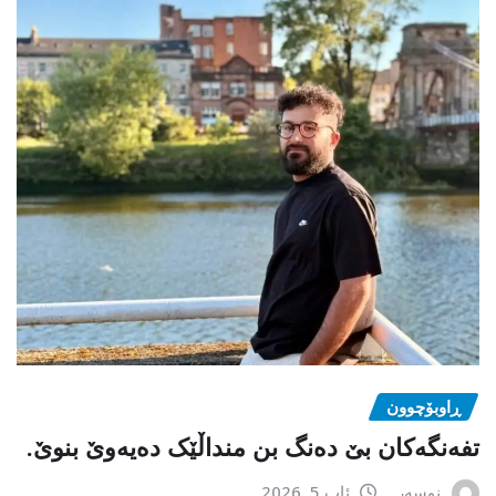
ڕاوبۆچوون
تفەنگەکان بێ دەنگ بن منداڵێک دەیەوێ بنوێ.
نوسەر
ئاب 5, 2026