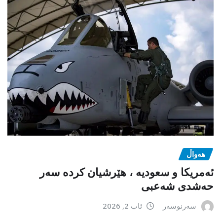
هەواڵ
ئەمریکا و سعودیە ، هێرشیان کردە سەر
حەشدی شەعبی
سەرنوسەر
ئاب 2, 2026