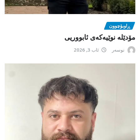
ڕاوبۆچوون
مۆدێلە نوێیەکەى ئابووریی
نوسەر
ئاب 3, 2026