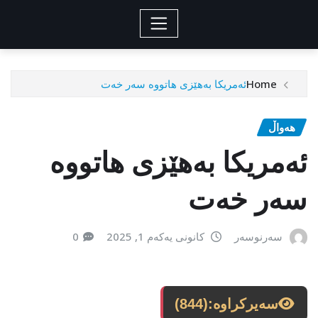
Home
ئەمریکا بەهێزی هاتووە سەر خەت
هەواڵ
ئەمریکا بەهێزی هاتووە
سەر خەت
سەرنوسەر
کانونی یەکەم 1, 2025
0
سەیرکراوە:
(844)