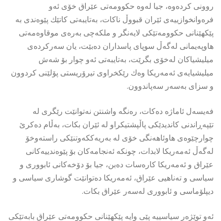
روونی كردەوە، جیا لەوە حكوومەتی عێراق خۆی ئەو
فرەوانخوازییەی ئێران قبووڵ ناكات، بەتایبەتی كاتێك پێوەندی بە
پێكهێنانی حكوومەتێكی لایەنگر و ملكەچی بەرەی موقاوەمەتی
هاوپەیمانی لەگەڵ سوپای پاسداران دەبێت، یان سەركردەی
میلیشیاكان لەخۆی بگرێت، بەتایبەتی ئەو چوار بۆ شەش
میلیشیایەی ئەمەریكا وەك رێكخراوی تیرۆریستی پۆلێنی كردوون
و سزای بەسەر سەپاندوون.
فەیسەل ئاماژە دەكات، رەنگە واشنتن نەتوانێت رێگری لە
تێپەڕاندنی كاندیدێكی پاڵپشتیكراو لە ئێران بكات، بەڵام دەكرێ
چوارچێوەی هاوئاهەنگی خۆی لە بەریەككەوتنێكی راستەوخۆ
لەگەڵ ئەمەریكا لابدات، چونكە ئەنجامەكان بۆ پێوەندییەكانی
عێراق و ئەمەریكا كارەسات دەبن، جیا بۆ دۆخەكانی ئابووری و
سیاسی و تەناهیی عێراق، ئەمەریكا دەتوانێت گوشاری سیاسی و
دیپلۆماسی و ئابووری لەسەر عێراق بكات.
ئەو توێژەر سیاسییە پێی وایە پێكهێنانی حكوومەتی عێراق بابەتێكی