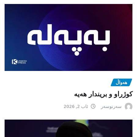
هەواڵ
كوژراو و بریندار هەیە
سەرنوسەر
ئاب 2, 2026