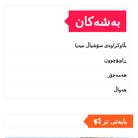
بەشەکان
بڵاوکراوەی سۆشیاڵ میدیا
ڕاوبۆچوون
هەمەجۆر
هەواڵ
بابەتى تر