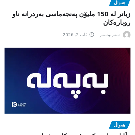
هەواڵ
زیاتر لە 150 ملیۆن پەنجەماسی بەردرانە ناو
روبارەکان
سەرنوسەر
ئاب 2, 2026
هەواڵ