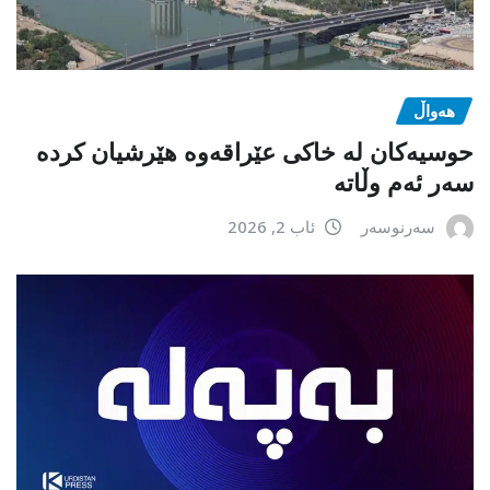
هەواڵ
حوسیەکان لە خاکی عێراقەوە هێرشیان کردە
سەر ئەم وڵاتە
سەرنوسەر
ئاب 2, 2026