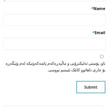
*
Name
*
Email
ناو، پۆستی ئەلیکترۆنی و ماڵپەڕەکەم پاشەکەوتبکە لەم وێبگەڕە
بۆ جاری داهاتوو کاتێک تێبینیم نووسی.