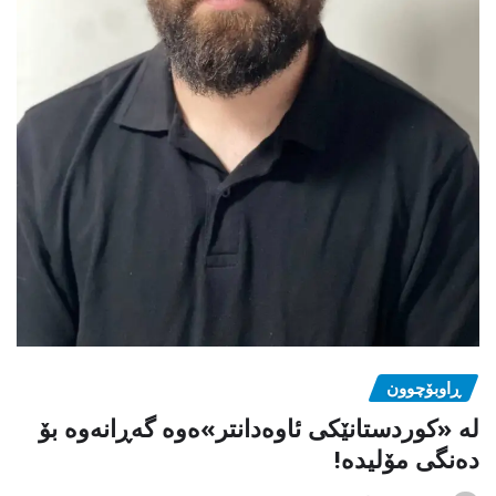
ڕاوبۆچوون
لە «کوردستانێکی ئاوەدانتر»ەوە گەڕانەوە بۆ
دەنگی مۆلیدە!