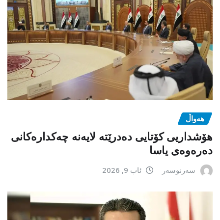
هەواڵ
هۆشداریی کۆتایی دەدرێتە لایەنە چەکدارەکانی
دەرەوەی یاسا
سەرنوسەر
ئاب 9, 2026