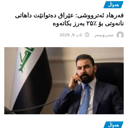
هەواڵ
فەرهاد ئەترووشی: عێراق دەتوانێت داهاتی
نانەوتی بۆ ٪۲۵ بەرز بکاتەوە
سەرنوسەر
ئاب 9, 2026
هەواڵ