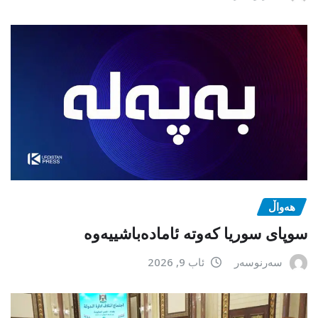
هەواڵ
سوپای سوریا کەوتە ئامادەباشییەوە
سەرنوسەر
ئاب 9, 2026