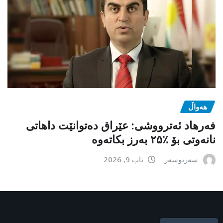
هەواڵ
فەرهاد ئەترووشی: عێراق دەتوانێت داهاتی
نانەوتی بۆ ٪۲۵ بەرز بکاتەوە
سەرنوسەر
ئاب 9, 2026