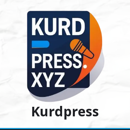
Ski
t
conten
Kurdpress