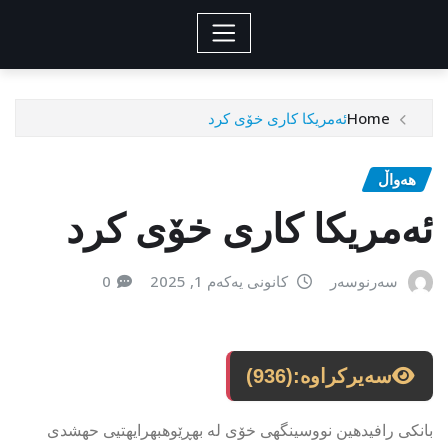
Home
ئەمریکا کاری خۆی کرد
هەواڵ
ئەمریکا کاری خۆی کرد
سەرنوسەر
کانونی یەکەم 1, 2025
0
سەیرکراوە:
(936)
بانكى رافیدهین نووسینگهى خۆى له بهڕێوهبهرایهتیى حهشدى