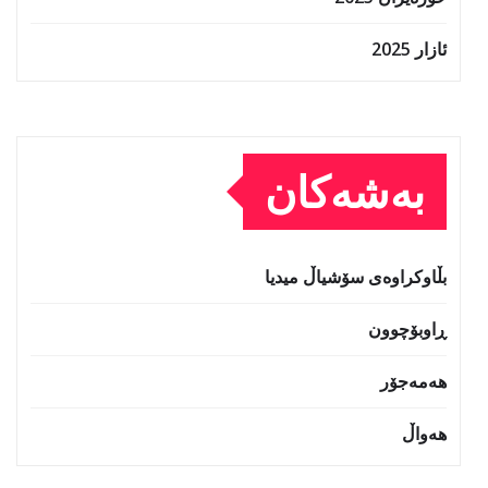
ئازار 2025
بەشەکان
بڵاوکراوەی سۆشیاڵ میدیا
ڕاوبۆچوون
هەمەجۆر
هەواڵ