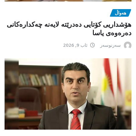
هەواڵ
هۆشداریی کۆتایی دەدرێتە لایەنە چەکدارەکانی
دەرەوەی یاسا
سەرنوسەر
ئاب 9, 2026