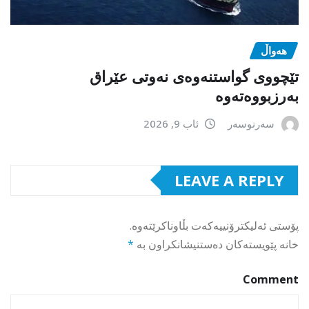
هەواڵ
تێچووی گواستنەوەی نەوتی عێراق
بەرزبووەتەوە
سەرنوسەر
ئاب 9, 2026
LEAVE A REPLY
پۆستی ئەلیکترۆنییەکەت بڵاوناکرێتەوە.
خانە پێویستەکان دەستنیشانکراون بە
*
Comment