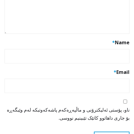
*
Name
*
Email
ناو، پۆستی ئەلیکترۆنی و ماڵپەڕەکەم پاشەکەوتبکە لەم وێبگەڕە
بۆ جاری داهاتوو کاتێک تێبینیم نووسی.