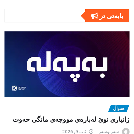
بابەتى تر
هەواڵ
زانیاری نوێ لەبارەی مووچەی مانگی حەوت
سەرنوسەر
ئاب 9, 2026