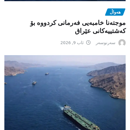
هەواڵ
موجتەنا خامبەیی فەرمانی کردووە بۆ
کەشتییەکانی عێراق
سەرنوسەر
ئاب 9, 2026