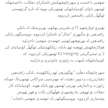
شهعبى داخست و سهرچاوهیهكیش ئاشكراى دهكات، داخستنهكه
لهسهر داواى كۆمپانیایهكى ئهمهریكى بووه كه تازه گرێبهستى
لهگهڵ بانكى رافیدهین كردووه.
ئهمڕۆ چوارشهم 15ى تشرینى یهكهم، بهرپرسێك له بانكى
رافیدهین بۆ ماڵپهڕى “جبال”ى ئاشكرا كردووه، نووسینگهى بانكى
رافیدهین له بهڕێوهبهرایهتیى حهشدى شهعبى داخراوه.
هۆكارهكهیش ئهوهیه ئهو بانكه، رێككهوتنێكى لهگهڵ كۆمپانیاى كى
2 ى ئینتیرگریتى K2 Integrity ئهمهریكى كردووه، كه
كۆمپانیایهكه تایبهت به راوێژى چاودێرى و داراییه.
سهرچاوهكه دهڵێ، “بهگوێرهى ئهو رێككهوتنه، بانكى رافیدهین
دهپارێزرێت و دوور دهبێت له مهترسیى سزاكانى ئهمهریكا، چونكه
راپۆرت و ئاماژهى نهرێنى لهسهر ئهو بانكه ههیه، كۆمپانیاكه كار
دهكات بۆ ئهوهى چارهسهرى ههڵهكان بكات و ههر ئهویش
پێشنیارى كردووه، نووسینگهكهى له حهشدى شهعبى دابخات”.