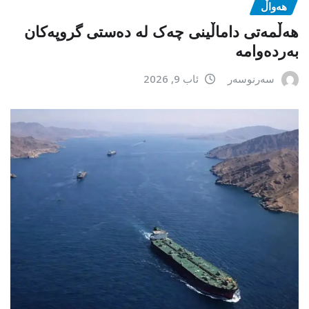
هەواڵ
هەڵمەتی داماڵینی چەک لە دەستی گروپەکان
بەردەوامە
سەرنوسەر
ئاب 9, 2026