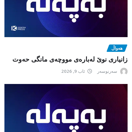
هەواڵ
زانیاری نوێ لەبارەی مووچەی مانگی حەوت
سەرنوسەر
ئاب 9, 2026