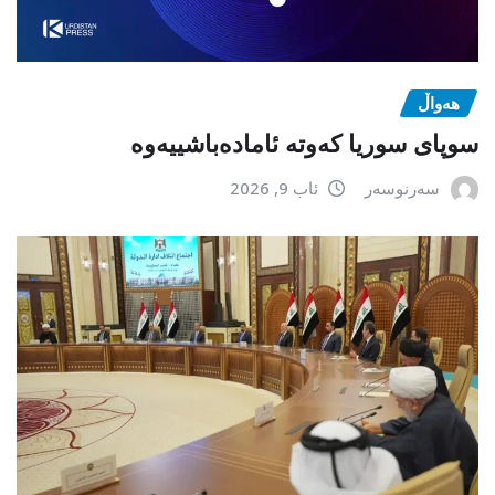
هەواڵ
سوپای سوریا کەوتە ئامادەباشییەوە
سەرنوسەر
ئاب 9, 2026