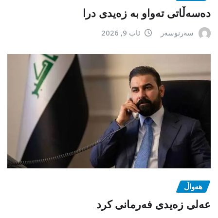
دەسەڵاتی تەواو بە زەیدی درا
سەرنوسەر
ئاب 9, 2026
هەواڵ
عەلی زەیدی فەرمانی کرد