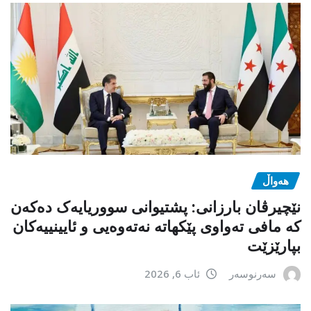
هەواڵ
نێچیرڤان بارزانی: پشتیوانی سووریایەک دەکەن
کە مافی تەواوی پێکهاتە نەتەوەیی و ئایینییەکان
بپارێزێت
سەرنوسەر
ئاب 6, 2026