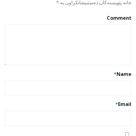
خانە پێویستەکان دەستنیشانکراون بە
*
Comment
*
Name
*
Email