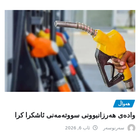
هەواڵ
وادەی هەرزانبوونی سووتەمەنی ئاشکرا کرا
سەرنوسەر
ئاب 6, 2026