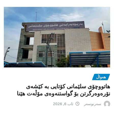
هەواڵ
هاتووچۆی سلێمانی کۆتایی بە کێشەی
نۆرەوەرگرتن بۆ گواستنەوەی مۆڵەت هێنا
سەرنوسەر
ئاب 6, 2026