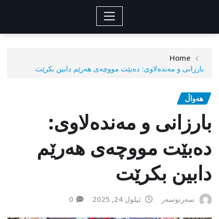
Home
بارزانی و مەندەلاوی: دەبێت مووچەی هەرێم دابین بكرێت
هەواڵ
بارزانی و مەندەلاوی:
دەبێت مووچەی هەرێم
دابین بكرێت
سەرنوسەر
ئیلول 24, 2025
0