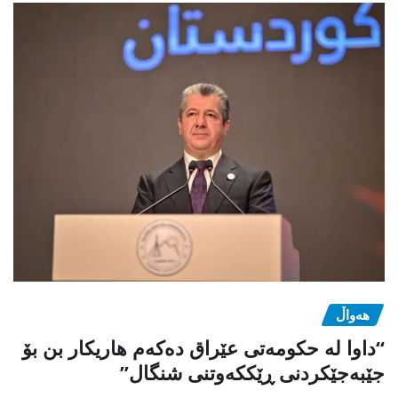
هەواڵ
“داوا لە حكومەتی عێراق دەكەم هاریكار بن بۆ
جێبەجێكردنی ڕێككەوتنی شنگال”