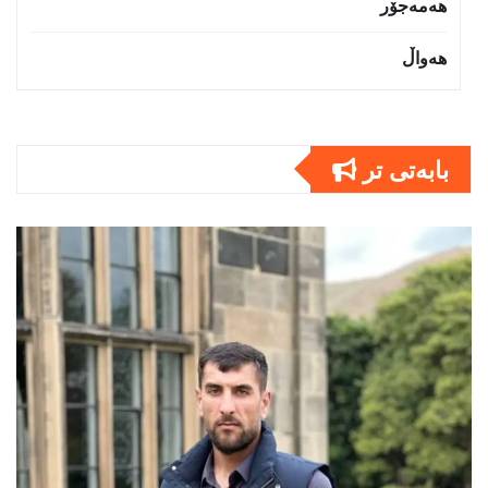
هەمەجۆر
هەواڵ
بابەتى تر