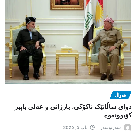
هەواڵ
دوای ساڵانێک ناکۆکی، بارزانی و عەلی باپیر
کۆبوونەوە
سەرنوسەر
ئاب 6, 2026