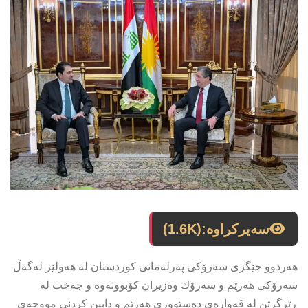
سەیرکراوە:
(1.6K)
هەردوو جێگری سەرۆكی پەرلەمانی كوردستان لە هەولێر لەگەڵ
سەرۆكی هەرێم و سەرۆك وەزیران كۆبوونەوە و جەخت لە
ڕێزگرتن لە قەوارەی دەستووری هەرێم و دابین كردنی مووچەی