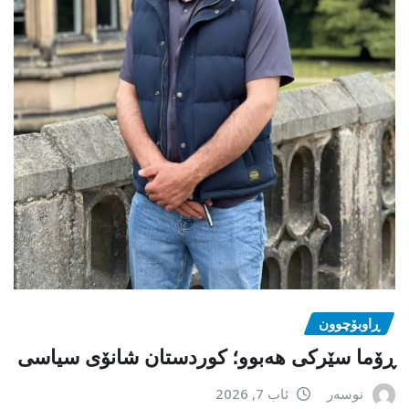
ڕاوبۆچوون
ڕۆما سێرکی هەبوو؛ کوردستان شانۆی سیاسی
نوسەر
ئاب 7, 2026