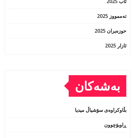
ئاب 2025
تەممووز 2025
حوزه‌یران 2025
ئازار 2025
بەشەکان
بڵاوکراوەی سۆشیاڵ میدیا
ڕاوبۆچوون