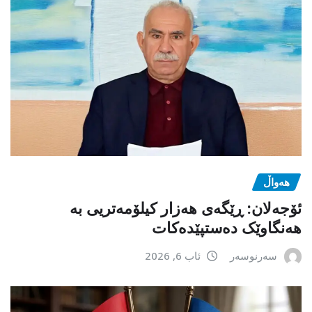
هەواڵ
ئۆجەلان: ڕێگەی هەزار کیلۆمەتریی بە
هەنگاوێک دەستپێدەکات
سەرنوسەر
ئاب 6, 2026