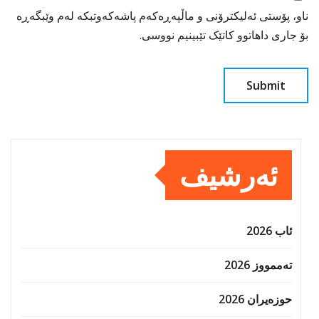
ناو، پۆستی ئەلیکترۆنی و ماڵپەڕەکەم پاشەکەوتبکە لەم وێبگەڕە
بۆ جاری داهاتوو کاتێک تێبینیم نووسی.
ئەرشیف
ئاب 2026
تەممووز 2026
حوزه‌یران 2026