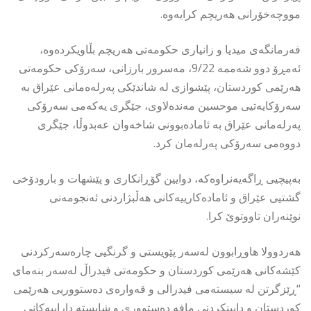
مووچەخۆرانی هەریچم كرایەوە.
فەرمانگەی میدیا و زانیاری حكومەتی هەریچم بڵاویكردەوە،
ئەمڕۆ دوو شەممە 9/22، مەسرور بارزانی، سەرۆکی حکومەتی
هەرێمی کوردستان، پێشوازی لە شاندێکی پەرلەەمانی عێراق بە
سەرۆکایەتیی موحسین مەندەلاوی، جێگری یەکەمی سەرۆکی
پەرلەمانی عێراق بە ئامادەبوونی شاخەوان عەبدوڵا، جێگری
دووەمی سەرۆكی پەرلەمان کرد.
بەپیچیی ڕاگەیەنراوەكە، دوایین گۆڕانکاری و پێشهات و بارودۆخی
گشتیی عێراق و ئامادەکارییەکانی هەڵبژاردنی ئەنجومەنی
نوێنەران تاووتوێ کرا.
هەردوولا هاوڕابوون لەسەر پێویستی و گرنگیی چارەسەرکردنی
کێشەکانی هەرێمی کوردستان و حکومەتی فیدراڵ لەسەر بنەمای
“ڕێزگرتن لە سیستەمی فیدرالی و قەوارەی دەستووریی هەرێمی
کوردستان و دابینکردنی مافە دەستووری و شایستە داراییەکانی