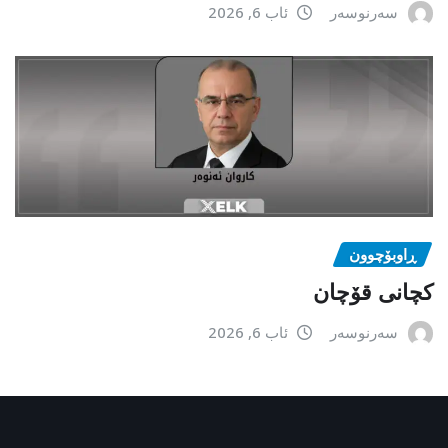
سەرنوسەر
ئاب 6, 2026
ڕاوبۆچوون
کچانی قۆچان
سەرنوسەر
ئاب 6, 2026