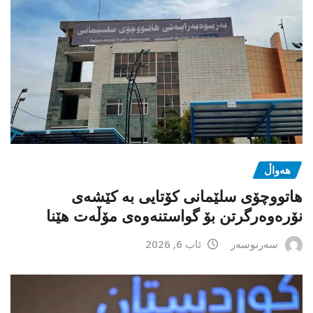
هەواڵ
هاتووچۆی سلێمانی کۆتایی بە کێشەی
نۆرەوەرگرتن بۆ گواستنەوەی مۆڵەت هێنا
سەرنوسەر
ئاب 6, 2026