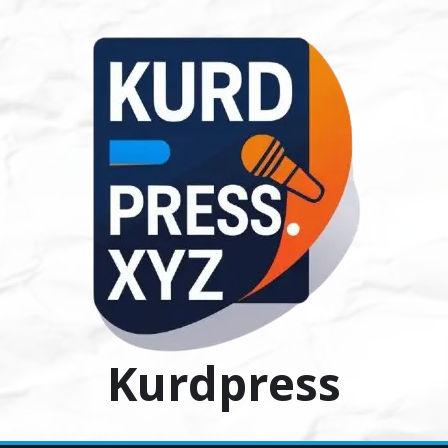
Ski
t
conten
Kurdpress