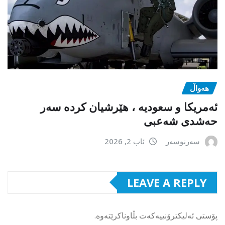
هەواڵ
ئەمریکا و سعودیە ، هێرشیان کردە سەر
حەشدی شەعبی
سەرنوسەر
ئاب 2, 2026
LEAVE A REPLY
پۆستی ئەلیکترۆنییەکەت بڵاوناکرێتەوە.