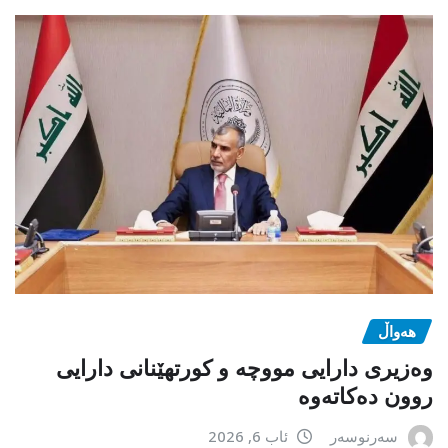
هەواڵ
وەزیری دارایی مووچە و کورتهێنانی دارایی
روون دەکاتەوە
سەرنوسەر
ئاب 6, 2026