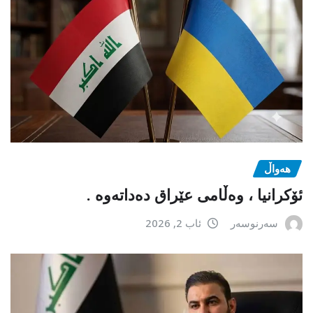
هەواڵ
ئۆکرانیا ، وەڵامی عێراق دەداتەوە .
سەرنوسەر
ئاب 2, 2026