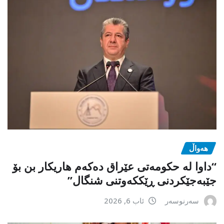
هەواڵ
“داوا لە حكومەتی عێراق دەكەم هاریكار بن بۆ
جێبەجێكردنی ڕێككەوتنی شنگال”
سەرنوسەر
ئاب 6, 2026