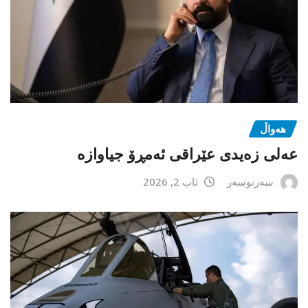
هەواڵ
عەلی زەیدی عێراقی ئەمڕۆ جیاوازە
سەرنوسەر
ئاب 2, 2026