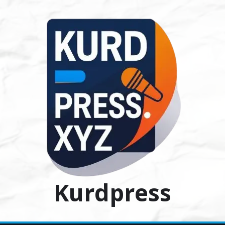
Ski
t
conten
Kurdpress