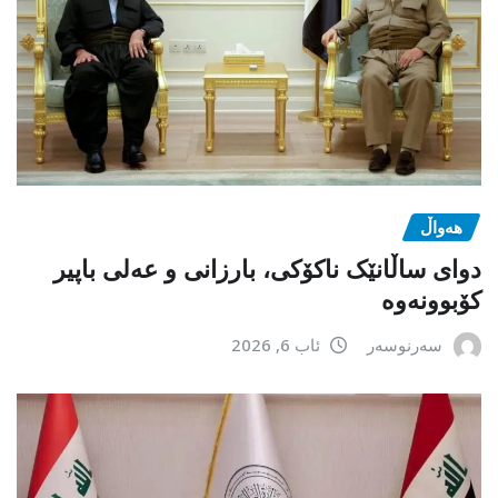
هەواڵ
دوای ساڵانێک ناکۆکی، بارزانی و عەلی باپیر
کۆبوونەوە
سەرنوسەر
ئاب 6, 2026