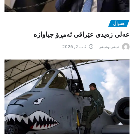
هەواڵ
عەلی زەیدی عێراقی ئەمڕۆ جیاوازە
سەرنوسەر
ئاب 2, 2026