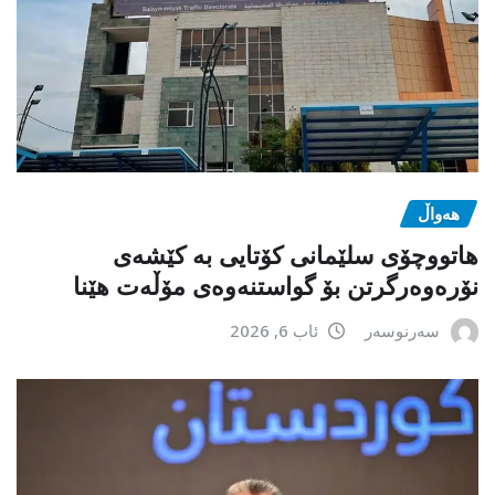
هەواڵ
هاتووچۆی سلێمانی کۆتایی بە کێشەی
نۆرەوەرگرتن بۆ گواستنەوەی مۆڵەت هێنا
سەرنوسەر
ئاب 6, 2026