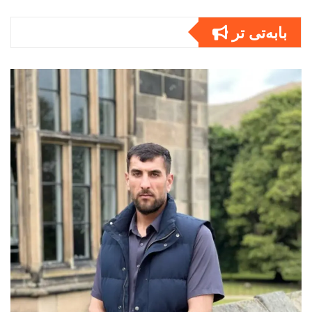
بابەتى تر