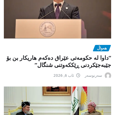
هەواڵ
“داوا لە حكومەتی عێراق دەكەم هاریكار بن بۆ
جێبەجێكردنی ڕێككەوتنی شنگال”
سەرنوسەر
ئاب 6, 2026