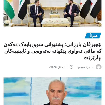
هەواڵ
نێچیرڤان بارزانی: پشتیوانی سووریایەک دەکەن
کە مافی تەواوی پێکهاتە نەتەوەیی و ئایینییەکان
بپارێزێت
سەرنوسەر
ئاب 6, 2026