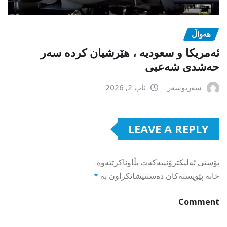
هەواڵ
ئەمریکا و سعودیە ، هێرشیان کردە سەر
حەشدی شەعبی
سەرنوسەر
ئاب 2, 2026
LEAVE A REPLY
پۆستی ئەلیکترۆنییەکەت بڵاوناکرێتەوە.
خانە پێویستەکان دەستنیشانکراون بە
*
Comment