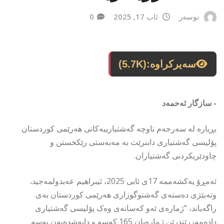
نوسەر
ئاب 17, 2025
0
سەیرکراوە:
(5.7K)
- سازگار ئەحمەد
بڕیارە لە سەرجەم ناوچە گەشتیارییەکانی هەرێمی کوردستان
پۆلیسی گەشتیاری دابنرێت بە مەبەستی رێکخستن و
چاودێریکردنی گەشتیاران.
ئەمڕۆ یەکشەممە 17ی ئابی 2025، ئیبراهیم عەبدولمەجید،
وتەبێژی دەستەی گەشتوگوزاری هەرێمی کوردستان بەی
راگەیاند، “ژمارەی ئەو کەسانەی وەک پۆلیسی گەشتیاری
دادەمەزرێندرێن ژمارەیان 165 کەسە و دابەشدەبەن بەسە