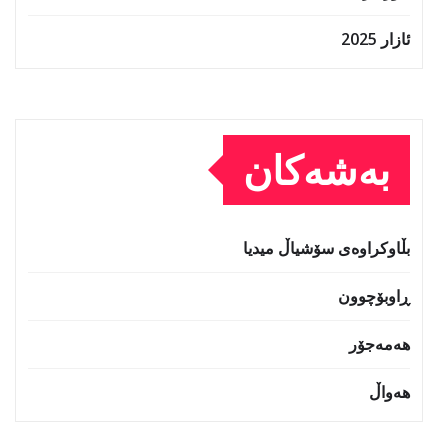
ئازار 2025
بەشەکان
بڵاوکراوەی سۆشیاڵ میدیا
ڕاوبۆچوون
هەمەجۆر
هەواڵ