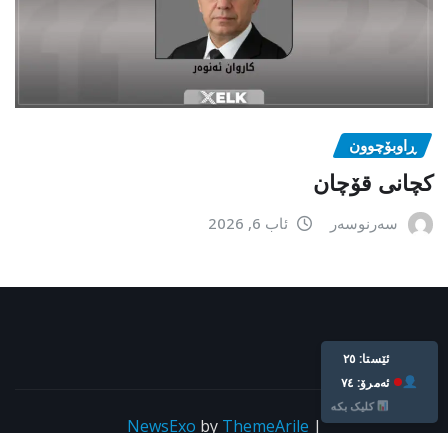
ڕاوبۆچوون
کچانی قۆچان
سەرنوسەر
ئاب 6, 2026
ئێستا: ٢٥
ئه‌مرۆ: ٧٤
کلیک بکە
NewsExo
by
ThemeArile
|