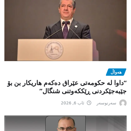
هەواڵ
“داوا لە حكومەتی عێراق دەكەم هاریكار بن بۆ
جێبەجێكردنی ڕێككەوتنی شنگال”
سەرنوسەر
ئاب 6, 2026