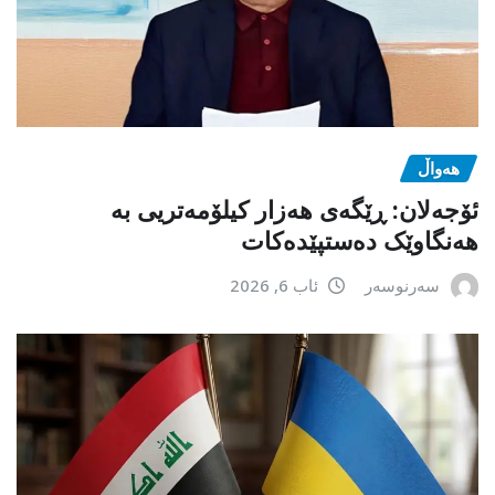
هەواڵ
ئۆجەلان: ڕێگەی هەزار کیلۆمەتریی بە
هەنگاوێک دەستپێدەکات
سەرنوسەر
ئاب 6, 2026