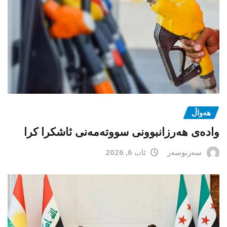
هەواڵ
وادەی هەرزانبوونی سووتەمەنی ئاشکرا کرا
سەرنوسەر
ئاب 6, 2026