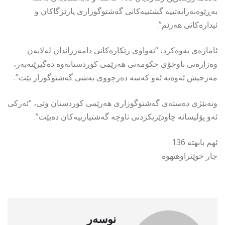
بەڕێوەبەرایەتییە گشتییەکانی گەشتوگوزاری پارێزگاکان و
ئیدارەکانی هەرێم”.
ئاماژەی بەوەکرد، “تەواوی رێکارەکانی دامەزراندان لەلایەن
وەزارەتی ناوخۆی حکومەتی هەرێمی کوردستانەوە دەگیرێتەبەر،
مەرجیش ئەوەیە ئەو کەسە دەرچووی بەشی گەشتوگوزار بێت”.
وتەبێژی دەستەی گەشتوگوزاری هەرێمی کوردستان وتی، “ئەرکی
ئەو پۆلیسانە چاودێریکردنی ناوچە گەشتیارییەکان دەبێت”.
ئهم بابهته 136
جار خوێنراوهتهوه
نوسەر