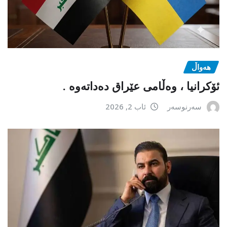
هەواڵ
ئۆکرانیا ، وەڵامی عێراق دەداتەوە .
سەرنوسەر
ئاب 2, 2026