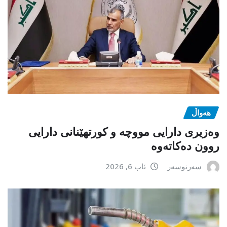
هەواڵ
وەزیری دارایی مووچە و کورتهێنانی دارایی
روون دەکاتەوە
سەرنوسەر
ئاب 6, 2026