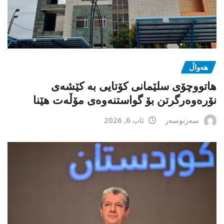
هەواڵ
هاتووچۆی سلێمانی کۆتایی بە کێشەی
نۆرەوەرگرتن بۆ گواستنەوەی مۆڵەت هێنا
سەرنوسەر
ئاب 6, 2026