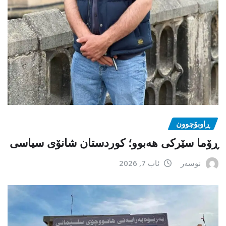
ڕاوبۆچوون
ڕۆما سێرکی هەبوو؛ کوردستان شانۆی سیاسی
نوسەر
ئاب 7, 2026