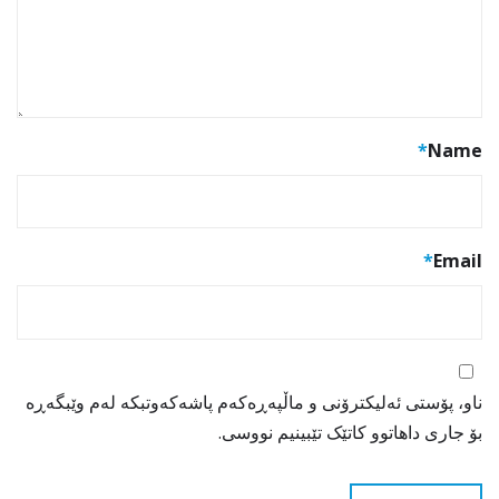
*
Name
*
Email
ناو، پۆستی ئەلیکترۆنی و ماڵپەڕەکەم پاشەکەوتبکە لەم وێبگەڕە
بۆ جاری داهاتوو کاتێک تێبینیم نووسی.