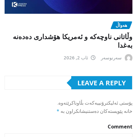
هەواڵ
وڵاتانی ناوچەکە و ئەمریکا هۆشداری دەدەنە
بەغدا
سەرنوسەر
ئاب 2, 2026
LEAVE A REPLY
پۆستی ئەلیکترۆنییەکەت بڵاوناکرێتەوە.
خانە پێویستەکان دەستنیشانکراون بە
*
Comment