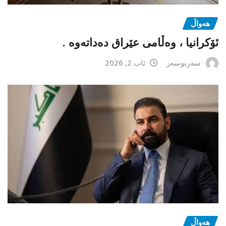
هەواڵ
ئۆکرانیا ، وەڵامی عێراق دەداتەوە .
سەرنوسەر
ئاب 2, 2026
هەواڵ