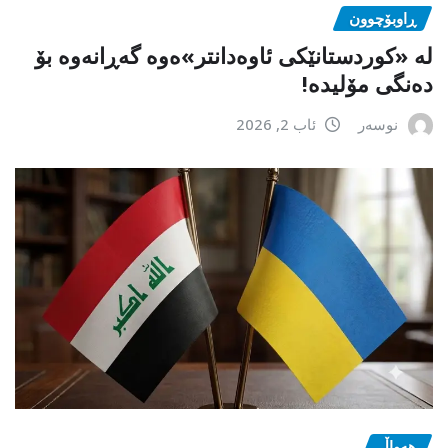
ڕاوبۆچوون
لە «کوردستانێکی ئاوەدانتر»ەوە گەڕانەوە بۆ
دەنگی مۆلیدە!
نوسەر
ئاب 2, 2026
هەواڵ