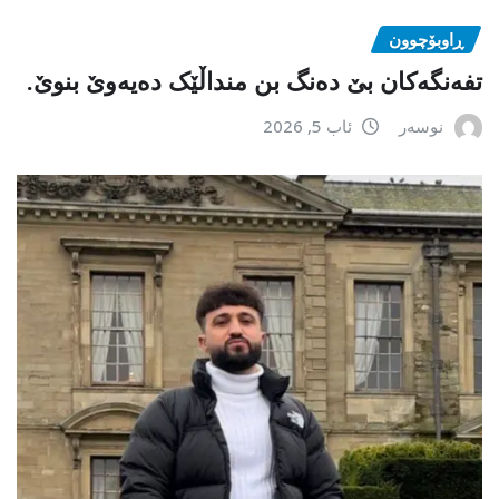
ڕاوبۆچوون
تفەنگەکان بێ دەنگ بن منداڵێک دەیەوێ بنوێ.
نوسەر
ئاب 5, 2026