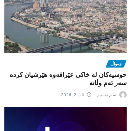
هەواڵ
حوسیەکان لە خاکی عێراقەوە هێرشیان کردە
سەر ئەم وڵاتە
سەرنوسەر
ئاب 2, 2026