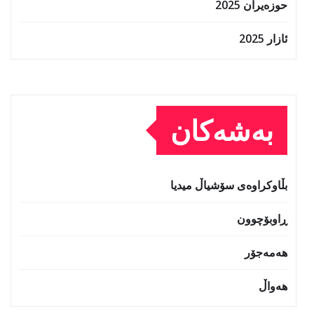
حوزه‌یران 2025
ئازار 2025
بەشەکان
بڵاوکراوەی سۆشیاڵ میدیا
ڕاوبۆچوون
هەمەجۆر
هەواڵ