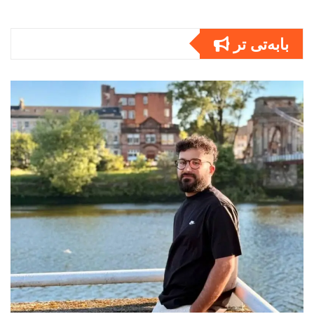
بابەتى تر