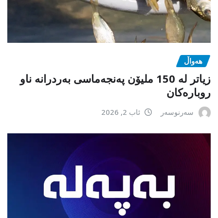
هەواڵ
زیاتر لە 150 ملیۆن پەنجەماسی بەردرانە ناو
روبارەکان
سەرنوسەر
ئاب 2, 2026