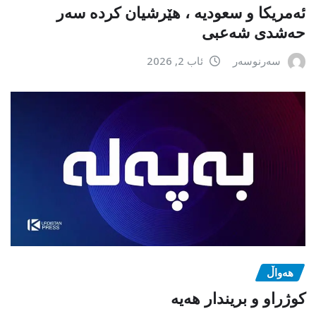
ئەمریکا و سعودیە ، هێرشیان کردە سەر
حەشدی شەعبی
سەرنوسەر
ئاب 2, 2026
هەواڵ
كوژراو و بریندار هەیە