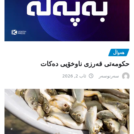
هەواڵ
حکومەتی قەرزی ناوخۆیی دەکات
سەرنوسەر
ئاب 2, 2026