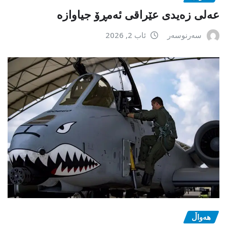
عەلی زەیدی عێراقی ئەمڕۆ جیاوازە
سەرنوسەر
ئاب 2, 2026
هەواڵ