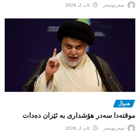
سەرنوسەر
ئاب 2, 2026
هەواڵ
موقتەدا سەدر هۆشداری بە ئێران دەدات
سەرنوسەر
ئاب 2, 2026