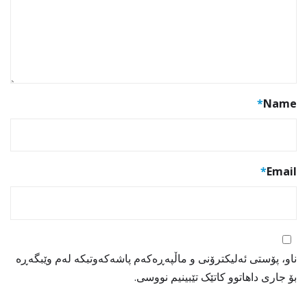
*
Name
*
Email
ناو، پۆستی ئەلیکترۆنی و ماڵپەڕەکەم پاشەکەوتبکە لەم وێبگەڕە
بۆ جاری داهاتوو کاتێک تێبینیم نووسی.