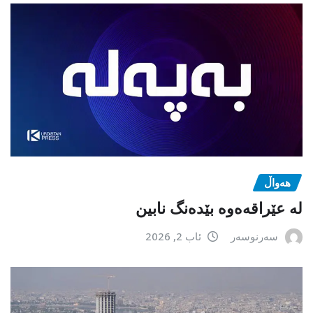
هەواڵ
لە عێراقەەوە بێدەنگ نابین
سەرنوسەر
ئاب 2, 2026