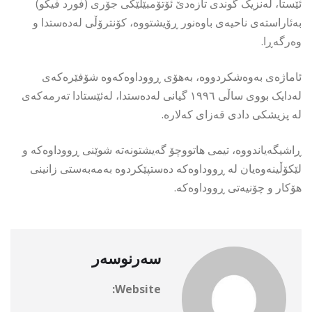
ئێستا، لەنزیک گوندی تازەدێ ئۆتۆمبێلێکی جۆری (فورد فیکو)
بەئاراستەی ناحیەی باوەنور ڕۆیشتووە، کۆنترۆڵی لەدەستدا و
وەرگەڕا.
ئاماژەی بەوەشكردووە، بەهۆی ڕووداوەكەوە شۆفێرەکەی
لەدایک بووی ساڵی ١٩٩٦ گیانی لەدەستدا، لەئێستادا تەرمەکەی
لە پزیشکی دادی قەزای کەلارە.
ڕاشیگەیاندووە، تیمی هاتووچۆ گەیشتونەتە شوێنی ڕووداوەکە و
لێکۆڵینەوەیان لە ڕووداوەکە دەستپێکردوە بەمەبەستی زانینی
هۆکار و چۆنیەتی ڕووداوەکە.
سەرنوسەر
Website: