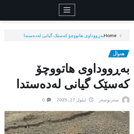
Home
بەڕووداوی هاتووچۆ کەسێک گیانی لەدەستدا
هەواڵ
بەڕووداوی هاتووچۆ
کەسێک گیانی لەدەستدا
سەرنوسەر
ئیلول 27, 2025
0