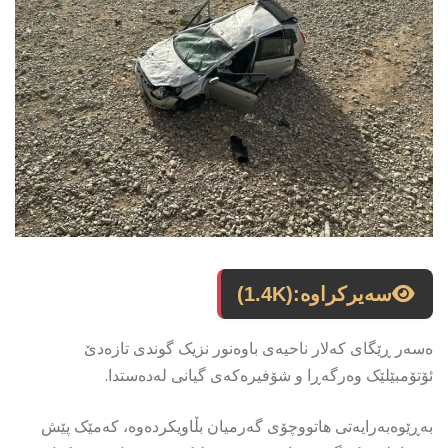
سەیرکراوە:
(1.4K)
ەسەر ڕێگای کەلار ناحیەی باوەنور نزیک گوندی تازەدێ
ئۆتۆمبێلێک وەرگەڕا و شۆفیرەکەی گیانی لەدەستدا.
بەڕێوەبەرایەتی هاتووچۆی گەرمیان بڵاویكردەوە، کەمێک پێش