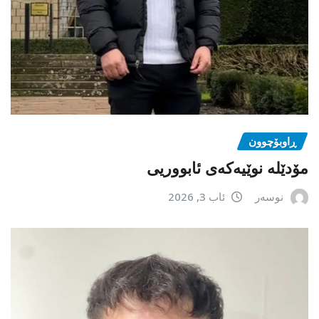
ڕاوبۆچوون
مۆدێلە نوێیەکەى ئابووریی
نوسەر
ئاب 3, 2026