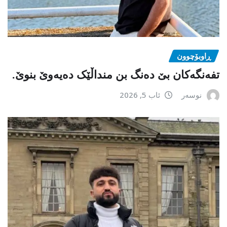
ڕاوبۆچوون
تفەنگەکان بێ دەنگ بن منداڵێک دەیەوێ بنوێ.
نوسەر
ئاب 5, 2026