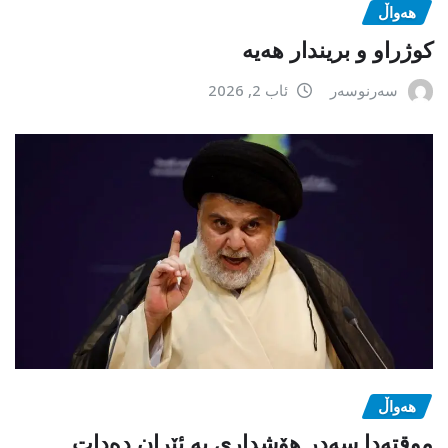
هەواڵ
كوژراو و بریندار هەیە
سەرنوسەر
ئاب 2, 2026
هەواڵ
موقتەدا سەدر هۆشداری بە ئێران دەدات