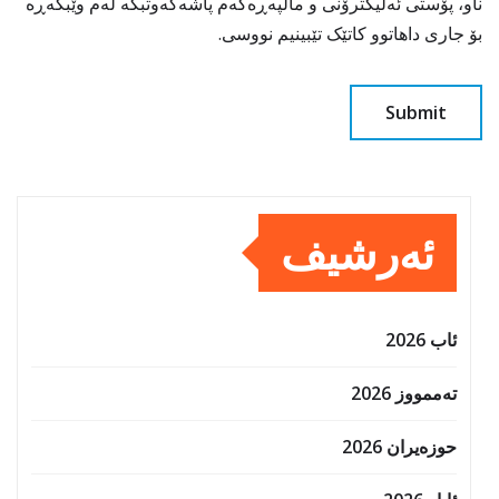
ناو، پۆستی ئەلیکترۆنی و ماڵپەڕەکەم پاشەکەوتبکە لەم وێبگەڕە
بۆ جاری داهاتوو کاتێک تێبینیم نووسی.
ئەرشیف
ئاب 2026
تەممووز 2026
حوزه‌یران 2026