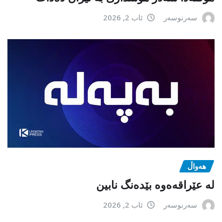
سەرنوسەر
ئاب 2, 2026
هەواڵ
لە عێراقەەوە بێدەنگ نابین
سەرنوسەر
ئاب 2, 2026