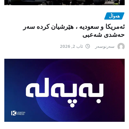
هەواڵ
ئەمریکا و سعودیە ، هێرشیان کردە سەر
حەشدی شەعبی
سەرنوسەر
ئاب 2, 2026