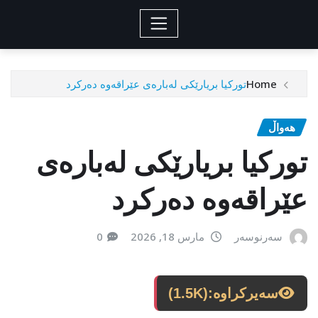
Home
تورکیا بریارێکی لەبارەی عێراقەوە دەرکرد
هەواڵ
تورکیا بریارێکی لەبارەی
عێراقەوە دەرکرد
سەرنوسەر
مارس 18, 2026
0
سەیرکراوە:
(1.5K)