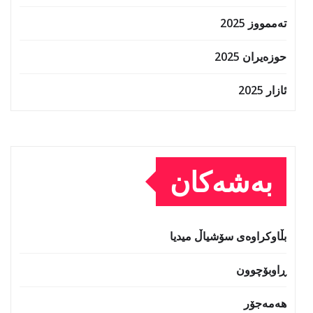
تەممووز 2025
حوزه‌یران 2025
ئازار 2025
بەشەکان
بڵاوکراوەی سۆشیاڵ میدیا
ڕاوبۆچوون
هەمەجۆر