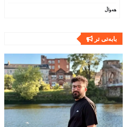
هەواڵ
بابەتى تر