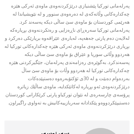
پەرلەمانی تورکیا پێشنیازی درێژکردنەوەی ماوەی ئەرکی هێزە
چەکدارەکانی وڵاتەکەی لە دەرەوەی سنوور و لە نێویشیاندا لە
هەرێمی کوردستان بۆ ماوەی سێ ساڵی دیکە پەسەند کرد.
پەرلەمانی تورکیا سەرەڕای ناڕەزایی و رەتكردنەوەی بڕیارەكە
لەلایەن دەم پارتی جەهەپە، لەبارەی عێراقەوە بریارێکی دەرکرد و
بڕیاری درێژکردنەوەی ماوەی ئەرکی هێزە چەکدارەکانی تورکیا لە
هەردوو وڵاتی سوریا و عێراق بۆ ماوەی سێ ساڵی دیکە
پەسەندكرد. بەگوێرەی رەزامەندی پەرلەمان، جێگیرکردنی هێزە
چەکدارەکانی تورکیا لە هەردوو وڵات بۆ ماوەی سێ ساڵ
بەردەوام دەبێت و لە 30ی ئۆکتۆبەرەوە دەستپێدەکات
درێژكردنەوەی ئەو بڕیارە لەكاتێكدایە، ماوەی ساڵێك زیاترە
پرۆسەی چارسەرەى لە نێوان توركیاو پارتی كرێكارانی كوردستان
دەستیپێكردووەو پێكدادانە سەربازییەكانیش بە تەواوی راگیراون.
سەرنوسەر