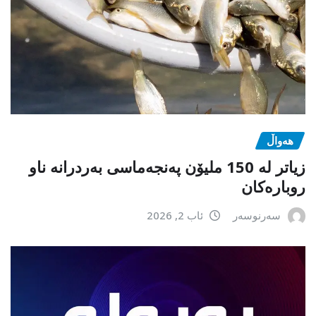
هەواڵ
زیاتر لە 150 ملیۆن پەنجەماسی بەردرانە ناو
روبارەکان
سەرنوسەر
ئاب 2, 2026