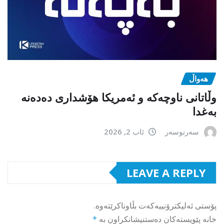
هەواڵ
وڵاتانی ناوچەکە و ئەمریکا هۆشداری دەدەنە
بەغدا
سەرنوسەر
ئاب 2, 2026
LEAVE A REPLY
پۆستی ئەلیکترۆنییەکەت بڵاوناکرێتەوە.
خانە پێویستەکان دەستنیشانکراون بە
*