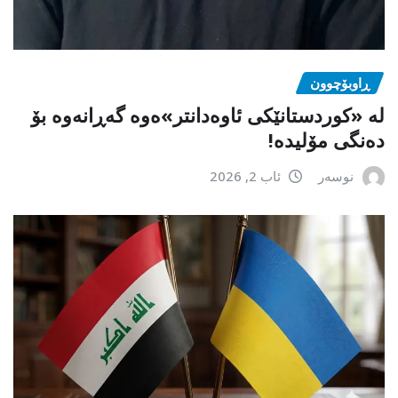
ڕاوبۆچوون
لە «کوردستانێکی ئاوەدانتر»ەوە گەڕانەوە بۆ
دەنگی مۆلیدە!
نوسەر
ئاب 2, 2026