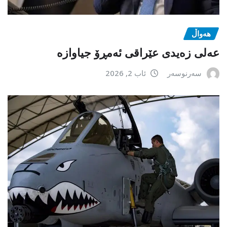
هەواڵ
عەلی زەیدی عێراقی ئەمڕۆ جیاوازە
سەرنوسەر
ئاب 2, 2026