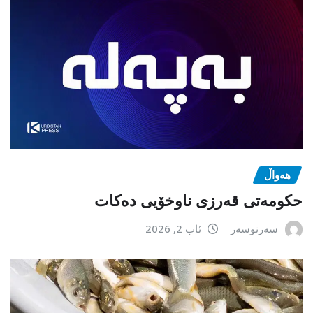
هەواڵ
حکومەتی قەرزی ناوخۆیی دەکات
سەرنوسەر
ئاب 2, 2026