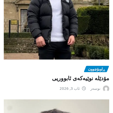
ڕاوبۆچوون
مۆدێلە نوێیەکەى ئابووریی
نوسەر
ئاب 3, 2026