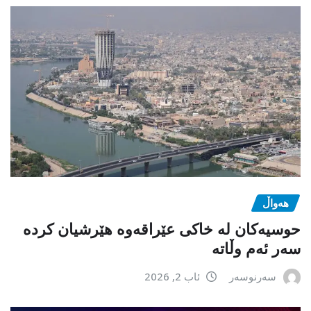
هەواڵ
حوسیەکان لە خاکی عێراقەوە هێرشیان کردە
سەر ئەم وڵاتە
سەرنوسەر
ئاب 2, 2026