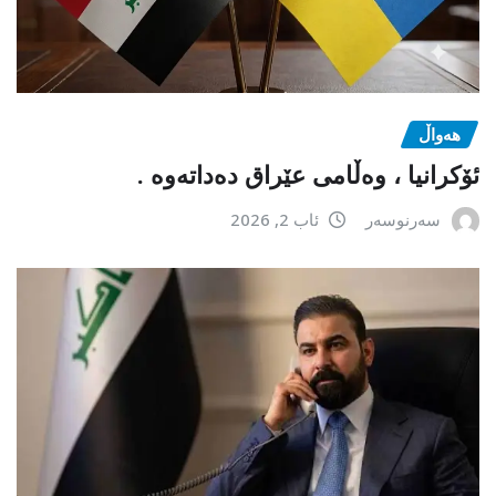
هەواڵ
ئۆکرانیا ، وەڵامی عێراق دەداتەوە .
سەرنوسەر
ئاب 2, 2026