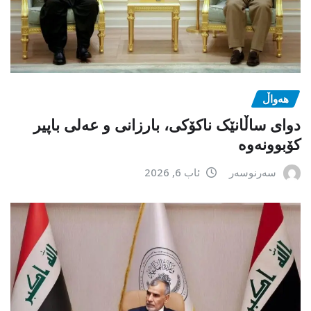
هەواڵ
دوای ساڵانێک ناکۆکی، بارزانی و عەلی باپیر
کۆبوونەوە
سەرنوسەر
ئاب 6, 2026