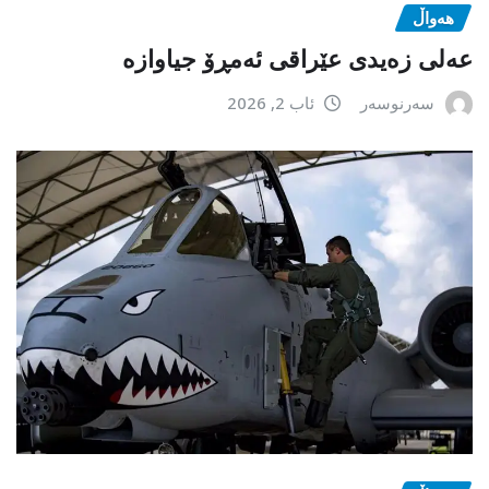
هەواڵ
عەلی زەیدی عێراقی ئەمڕۆ جیاوازە
سەرنوسەر
ئاب 2, 2026