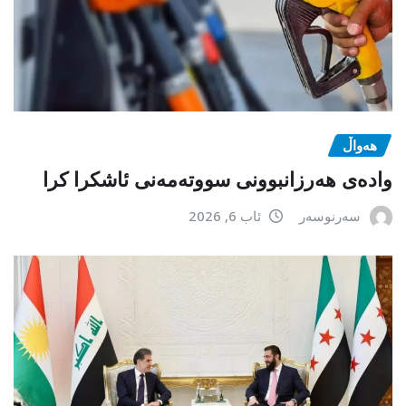
هەواڵ
وادەی هەرزانبوونی سووتەمەنی ئاشکرا کرا
سەرنوسەر
ئاب 6, 2026