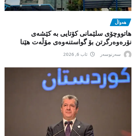
هەواڵ
هاتووچۆی سلێمانی کۆتایی بە کێشەی
نۆرەوەرگرتن بۆ گواستنەوەی مۆڵەت هێنا
سەرنوسەر
ئاب 6, 2026