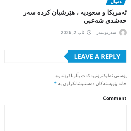
هەواڵ
ئەمریکا و سعودیە ، هێرشیان کردە سەر
حەشدی شەعبی
سەرنوسەر
ئاب 2, 2026
LEAVE A REPLY
پۆستی ئەلیکترۆنییەکەت بڵاوناکرێتەوە.
خانە پێویستەکان دەستنیشانکراون بە
*
Comment