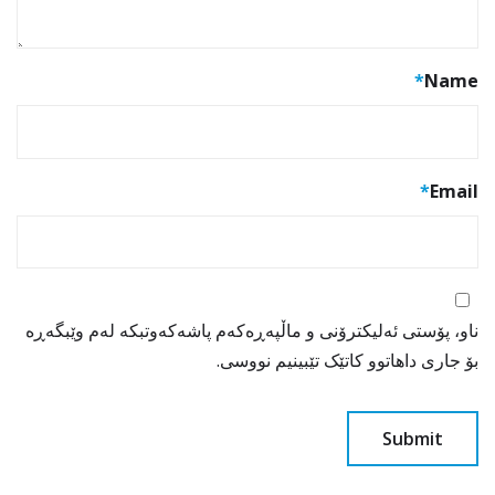
*
Name
*
Email
ناو، پۆستی ئەلیکترۆنی و ماڵپەڕەکەم پاشەکەوتبکە لەم وێبگەڕە
بۆ جاری داهاتوو کاتێک تێبینیم نووسی.