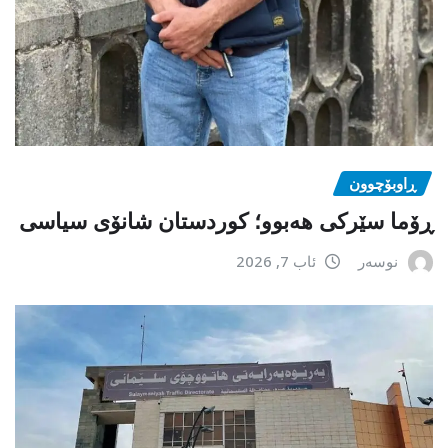
ڕاوبۆچوون
ڕۆما سێرکی هەبوو؛ کوردستان شانۆی سیاسی
نوسەر
ئاب 7, 2026