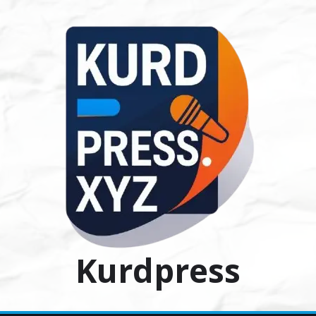
Ski
t
conten
Kurdpress