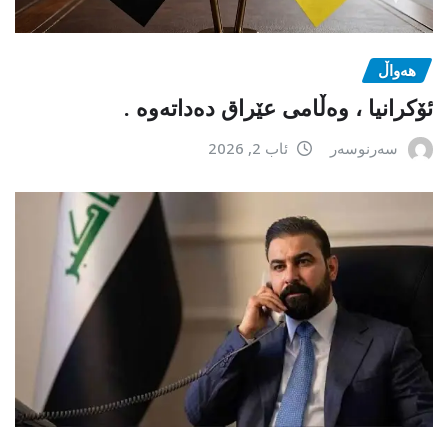
هەواڵ
ئۆکرانیا ، وەڵامی عێراق دەداتەوە .
سەرنوسەر
ئاب 2, 2026