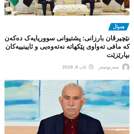
هەواڵ
نێچیرڤان بارزانی: پشتیوانی سووریایەک دەکەن
کە مافی تەواوی پێکهاتە نەتەوەیی و ئایینییەکان
بپارێزێت
سەرنوسەر
ئاب 6, 2026