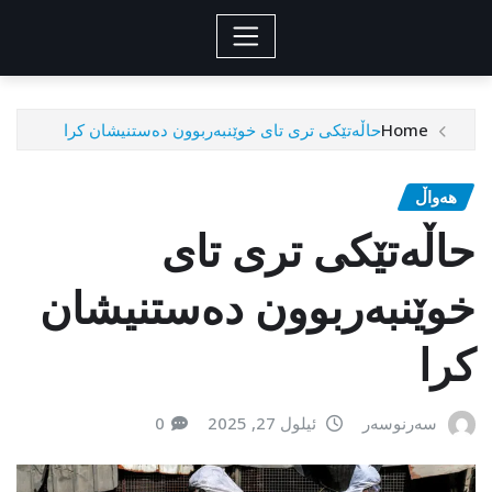
Home
حاڵەتێكی تری تای خوێنبەربوون دەستنیشان کرا
هەواڵ
حاڵەتێكی تری تای
خوێنبەربوون دەستنیشان
کرا
سەرنوسەر
ئیلول 27, 2025
0