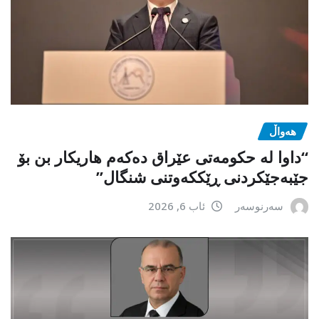
هەواڵ
“داوا لە حكومەتی عێراق دەكەم هاریكار بن بۆ
جێبەجێكردنی ڕێككەوتنی شنگال”
سەرنوسەر
ئاب 6, 2026