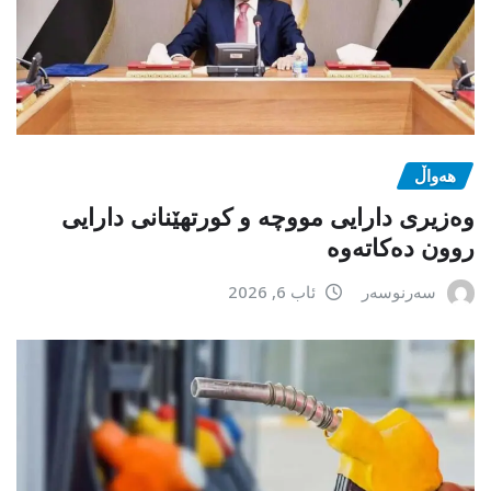
هەواڵ
وەزیری دارایی مووچە و کورتهێنانی دارایی
روون دەکاتەوە
سەرنوسەر
ئاب 6, 2026