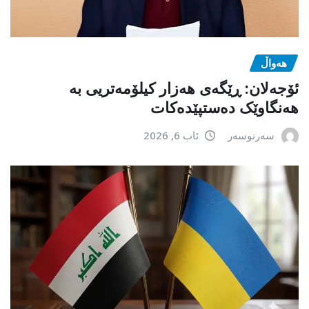
هەواڵ
ئۆجەلان: ڕێگەی هەزار کیلۆمەتریی بە
هەنگاوێک دەستپێدەکات
سەرنوسەر
ئاب 6, 2026