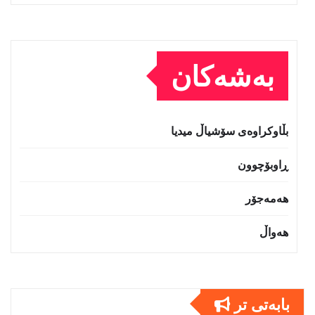
بەشەکان
بڵاوکراوەی سۆشیاڵ میدیا
ڕاوبۆچوون
هەمەجۆر
هەواڵ
بابەتى تر