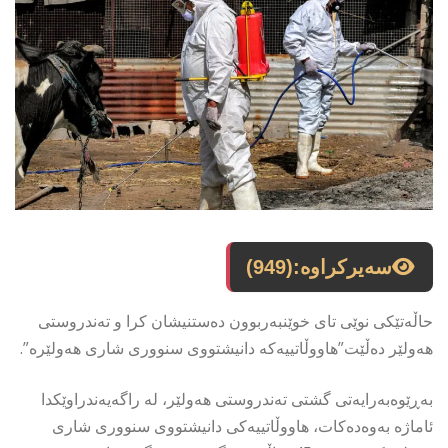
سەیرکراوە:
(949)
حاڵەتێکی نوێی تای خوێنبەربوون دەستنیشان کرا و تەندروستی
هەولێر دەڵێت”هاووڵاتییەکە دانیشتووی سنووری شاری هەولێرە”.
بەڕێوەبەرایەتی گشتی تەندروستی هەولێر، لە راگەیەندراوێكدا
ئاماژە بەوەدەكات، هاووڵاتییەكی دانیشتووی سنووری شاری