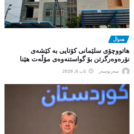
هەواڵ
هاتووچۆی سلێمانی کۆتایی بە کێشەی
نۆرەوەرگرتن بۆ گواستنەوەی مۆڵەت هێنا
سەرنوسەر
ئاب 6, 2026