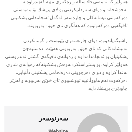
هەولێر كە تەمەنی 45 ساڵە و رەگەزی مێیە گەێندراوەتە
نەخۆشخانە و دوای سەردانیكردنی بۆ لای پزیشك بۆ مەبەستی
دەركەوتنی نیشانەكان و چارەسەر لەگەڵ ئەنجامدانی پشكنینی
تاقیگەیی دەركەوتووە كە هەڵگری تای خوێن بەربوونە.
راشیگەیاندووە، دوای چارەسەری پێویست و گومانكردن
لەنیشانەكانی كە تای خوێن بەربوونی هەبێت، دەستبەجێ
پشكینیان بۆ ئەنجامدامداوە و رەوانەی تاقیگەی گشتی تەندروستی
هەولێر كراوە، بۆ پشتڕاستكردنەوەش پشكنینەكە رەوانەی شاری
بەغدا كراوە و دوای دەرچوونی دەرەنجامی پشكنینی دڵنیایی،
دەركەوت ئەم هاووڵاتییە تووشبووی تای خوێن بەربوونە و لەژێر
چاودێری پزیشك دایە.
سەرنوسەر
Website: