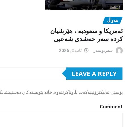
هەواڵ
ئەمریکا و سعودیە ، هێرشیان
کردە سەر حەشدی شەعبی
سەرنوسەر
ئاب 2, 2026
LEAVE A REPLY
پۆستی ئەلیکترۆنییەکەت بڵاوناکرێتەوە.
خانە پێویستەکان دەستنیشانک
Comment