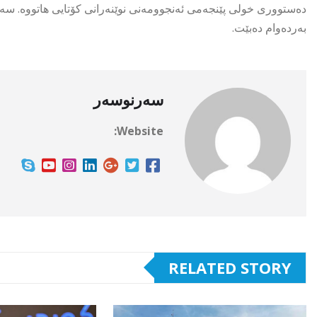
دەستووری خولی پێنجەمی ئەنجوومەنی نوێنەرانی كۆتایی هاتووە. س
بەردەوام دەبێت.
سەرنوسەر
Website:
RELATED STORY