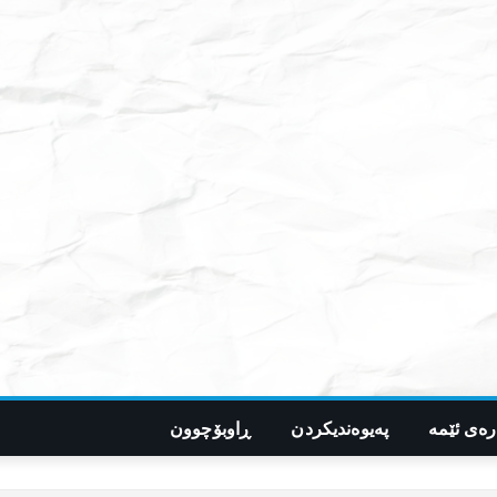
رەی ئێمە
پەیوەندیکردن
ڕاوبۆچوون