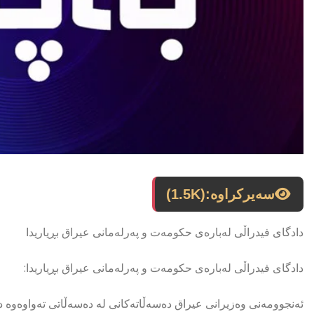
سەیرکراوە:
(1.5K)
دادگای فیدراڵی لەبارەی حكومەت و پەرلەمانی عیراق بڕیاریدا
دادگای فیدراڵی لەبارەی حكومەت و پەرلەمانی عیراق بڕیاریدا:
ئەنجوومەنی وەزیرانی عیراق دەسەڵاتەكانی لە دەسەڵاتی تەواوەوە د