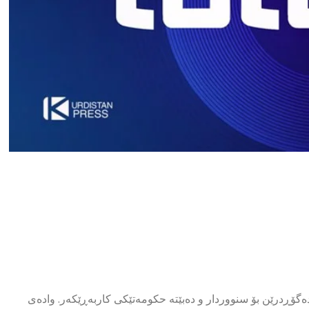
ەگۆڕدرێن بۆ سنووردار و دەبێتە حكومەتێكی كاربەڕێكەر. وادەی