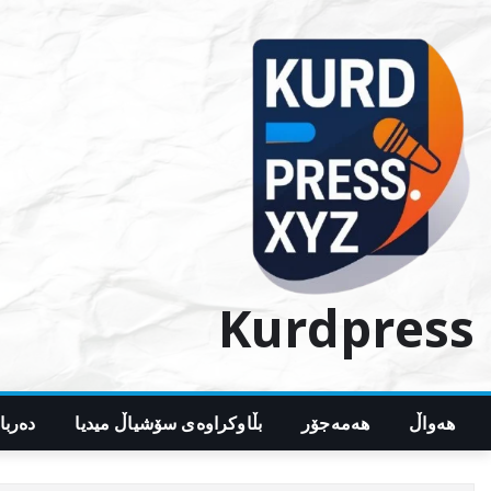
Ski
t
conten
Kurdpress
هەواڵ
هەمەجۆر
بڵاوکراوەی سۆشیاڵ میدیا
دەربا