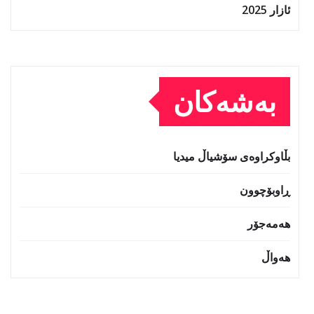
ئازار 2025
بەشەکان
بڵاوکراوەی سۆشیاڵ میدیا
ڕاوبۆچوون
هەمەجۆر
هەواڵ