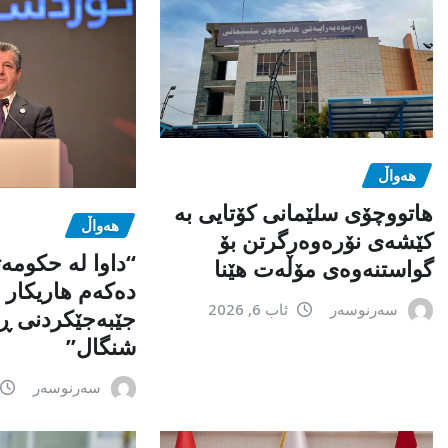
هەواڵ
هاتووچۆی سلێمانی کۆتایی بە
هەواڵ
کێشەی نۆرەوەرگرتن بۆ
“داوا لە حكومە
گواستنەوەی مۆڵەت هێنا
دەكەم هاریكار ب
سەرنوسەر
ئاب 6, 2026
جێبەجێكردنی ڕ
شنگال”
سەرنوسەر