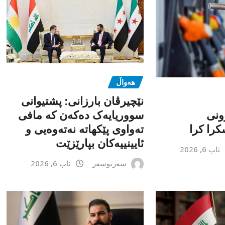
هەواڵ
نێچیرڤان بارزانی: پشتیوانی
ونی
سووریایەک دەکەن کە مافی
را کرا
تەواوی پێکهاتە نەتەوەیی و
ئایینییەکان بپارێزێت
ئاب 6, 2026
سەرنوسەر
ئاب 6, 2026