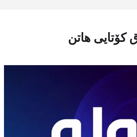
 کۆتایی هاتن