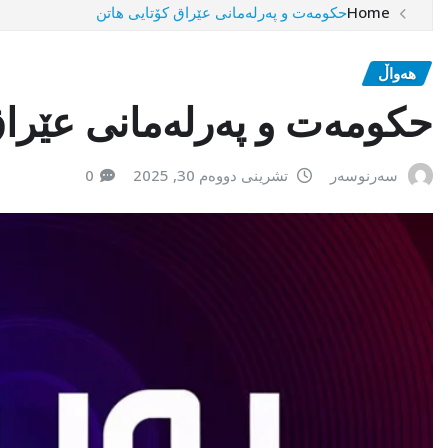
Home
حکومەت و پەرلەمانی عێراق کۆتایی هاتن
هەواڵ
حکومەت و پەرلەمانی عێراق
سەرنوسەر
تشرینی دووەم 30, 2025
0