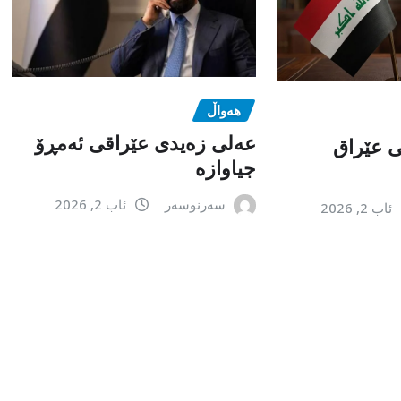
هەواڵ
عەلی زەیدی عێراقی ئەمڕۆ
می عێراق
جیاوازە
سەرنوسەر
ئاب 2, 2026
ئاب 2, 2026