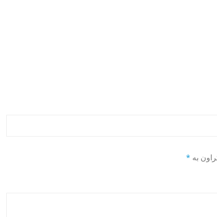
راون بە
*