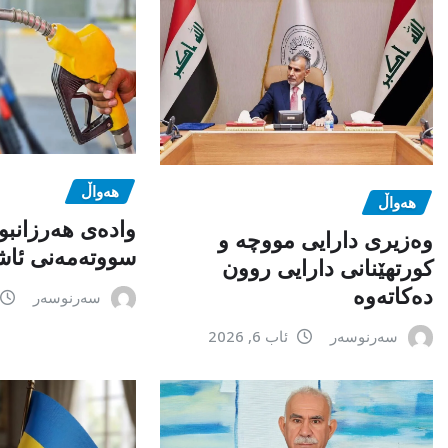
هەواڵ
هەواڵ
وادەی هەرزانبو
وەزیری دارایی مووچە و
سووتەمەنی ئاشک
کورتهێنانی دارایی روون
دەکاتەوە
سەرنوسەر
سەرنوسەر
ئاب 6, 2026