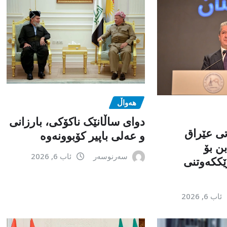
هەواڵ
دوای ساڵانێک ناکۆکی، بارزانی
تی عێراق
و عەلی باپیر کۆبوونەوە
ن بۆ
سەرنوسەر
ئاب 6, 2026
ێككەوتنی
ئاب 6, 2026