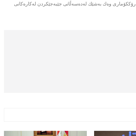
ەرۆككۆماری وەك بەشێك لەدەسەڵاتی جێبەجێكردن لەكارەكانی