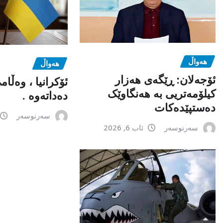
هەواڵ
هەواڵ
ئۆجەلان: ڕێگەی هەزار
ئۆکرانیا ، وەڵا
کیلۆمەتریی بە هەنگاوێک
دەداتەوە .
دەستپێدەکات
سەرنوسەر
سەرنوسەر
ئاب 6, 2026