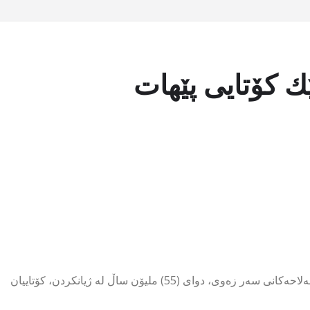
كەركەدەنی سپی، یان خاوەنی یەك شاخی سپی، یەكێك لە ئاژەڵە زەبەلاحەكانی سەر زەوی، دوای (55) ملیۆن ساڵ لە ژیانكردن، كۆتاییان