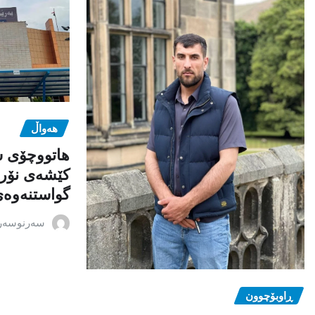
هەواڵ
هاتووچۆی س
کێشەی نۆرە
گواستنەوەی
سەرنوسەر
ڕاوبۆچوون