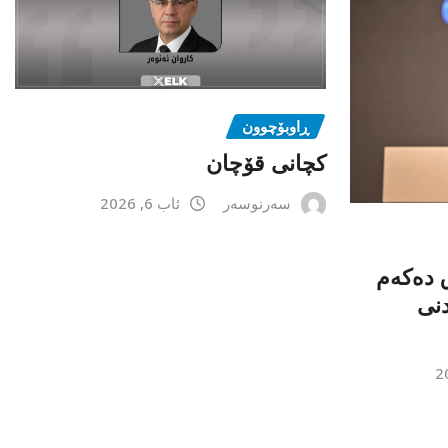
ڕاوبۆچوون
کچانی قۆچان
سەرنوسەر
ئاب 6, 2026
ق دەكەم
دنی