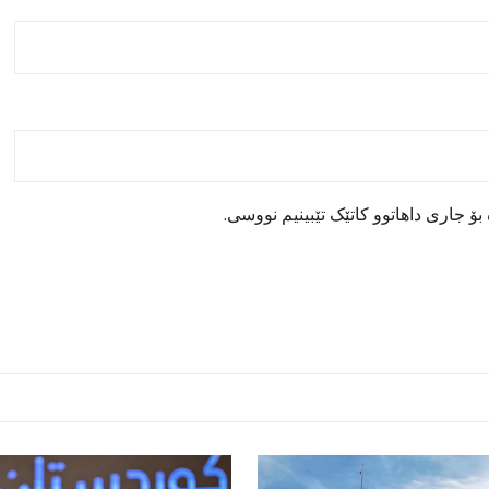
ۆ جاری داهاتوو کاتێک تێبینیم نووسی.