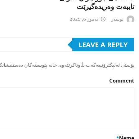
تایبەت وەریدەگیرێت
نوسەر
تەموز 6, 2025
LEAVE A REPLY
پۆستی ئەلیکترۆنییەکەت بڵاوناکرێتەوە.
خانە پێویستەکان دەستنیشانک
Comment
*
Name