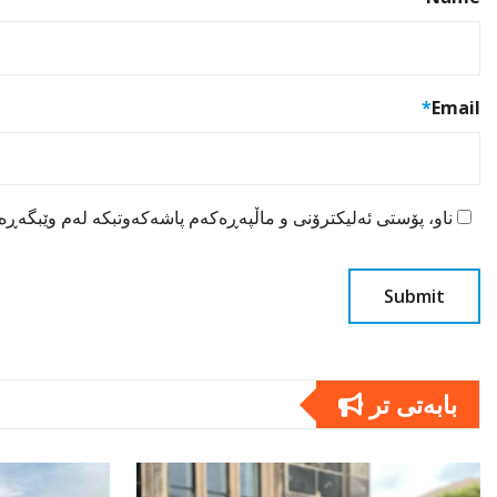
*
Email
ناو، پۆستی ئەلیکترۆنی و ماڵپەڕەکەم پاشەکەوتبکە لەم وێبگەڕە ب
بابەتى تر