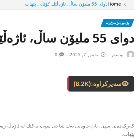
Home
دوای 55 ملیۆن ساڵ، ئاژەڵێك كۆتایی پێهات
هەمەچەشنە
دوای 55 ملیۆن ساڵ، ئاژەڵێك كۆتایی پێهات
نوسەر
تەموز 7, 2025
0
سەیرکراوە:
(8.2K)
پێهات.