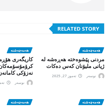
RELATED STORY
هەمەچەشنە
هەمەچەشنە
مردنی پێشوەختە هەڕەشە لە
کاریگەری هۆڕم
ژیانی ملیۆنان کەس دەکات
کرۆمۆسۆمەکان
نەزۆکی کامانەن
نوسەر
تەموز 27, 2025
نوسەر
تەموز 5
هەمەچەشنە
هەمەچەشنە