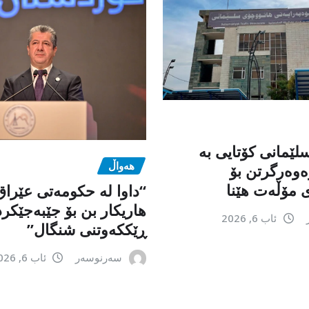
لێمانی کۆتایی بە
هەواڵ
وەرگرتن بۆ
 مۆڵەت هێنا
“داوا لە حكومەتی عێرا
هاریكار بن بۆ جێبەجێكر
ئاب 6, 2026
ڕێككەوتنی شنگال”
سەرنوسەر
ئاب 6, 2026