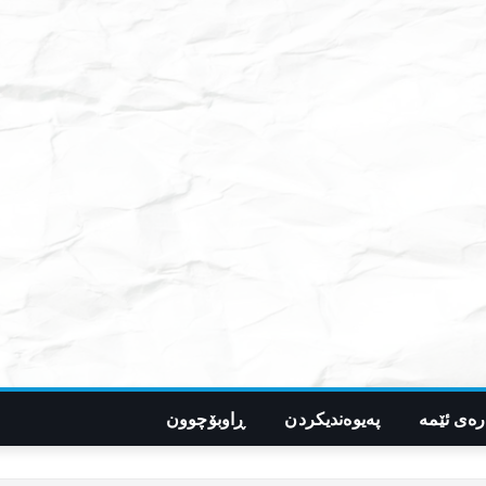
رەی ئێمە
پەیوەندیکردن
ڕاوبۆچوون