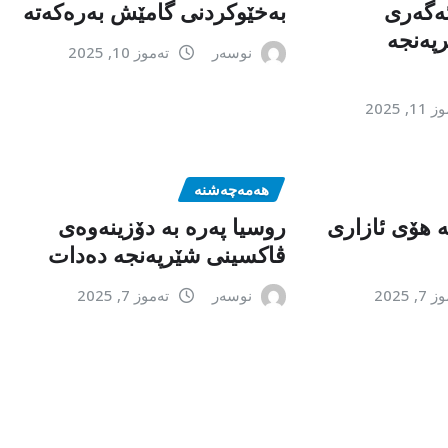
ەگەری
بەخێوکردنی گامێش بەرەکەتە
پەنجە
نوسەر
تەموز 10, 2025
1, 2025
هەمەچەشنە
تە هۆی ئازاری
روسیا پەرە بە دۆزینەوەی
ڤاكسینی شێرپەنجە دەدات
, 2025
نوسەر
تەموز 7, 2025