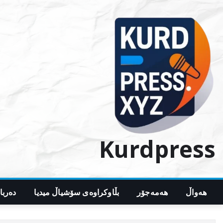
Ski
t
conten
Kurdpress
هەواڵ
هەمەجۆر
بڵاوکراوەی سۆشیاڵ میدیا
دەربا