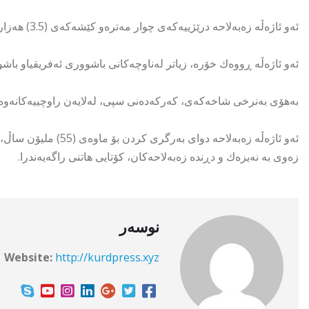
ئەو ئاژەڵە زەبەلاحە درێژییەكەی چوار مەترەو كێشەكەی (3.5) هەزار كیلۆگرامە، بەرزییەكەشی (180) سەنتیمەترو بەرزتریشە.
ئەو ئاژەڵە ڕووەك خۆرە، زیاتر لەناوچەكانی باشووری ئەفریقیاو با
بەهۆی بەنرخی شاخەكەی، كەركەدەنی سپی، لەلایەن راوچییەكانەوە بەر
ئەو ئاژەڵە زەبەلاحە د
زەوی بە نەیزەك و دڕندە زەبەلاحەكان، كۆتایی هاتنی راگەیەندرا.
نوسەر
Website:
http://kurdpress.xyz