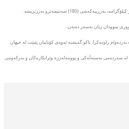
شووری سوودان ژیان بەسەر دەبەن.
دەوام راودەكرا، تاكو گەیشتە ئەوەی كۆتاییان پێبێت لە جیهان.
وای بەرگری كردن بۆ ماوەی (55) ملیۆن ساڵ، لە سەردەمی بەستەڵەكی و بوومەلەرزە وێرانكارەكان و بەركەوتنی