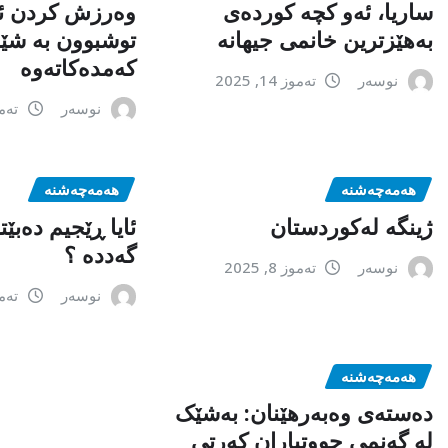
ساریا، ئەو کچە کوردەی
وەرزش کردن ئ
بەهێزترین خانمی جیهانە
توشبوون بە شێر
کەمدەکاتەوە
نوسەر
تەموز 14, 2025
نوسەر
تەموز 1
هەمەچەشنە
هەمەچەشنە
ژینگە لەکوردستان
ئایا ڕێجیم دەبێ
گەددە ؟
نوسەر
تەموز 8, 2025
نوسەر
تەموز 7
هەمەچەشنە
دەستەی وەبەرهێنان: بەشێک
لە گەنمی جووتیاران کەرتی