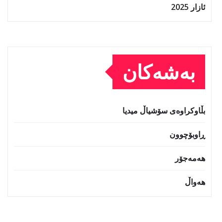
ئازار 2025
بەشەکان
بڵاوکراوەی سۆشیاڵ میدیا
ڕاوبۆچوون
هەمەجۆر
هەواڵ