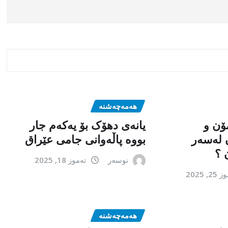
هەمەچەشنە
ۆن و
یانەی دهۆک بۆ یەکەم جار
 لەسەر
بووە پاڵەوانی جامی عێراق
 ؟
نوسەر
تەموز 18, 2025
2, 2025
هەمەچەشنە