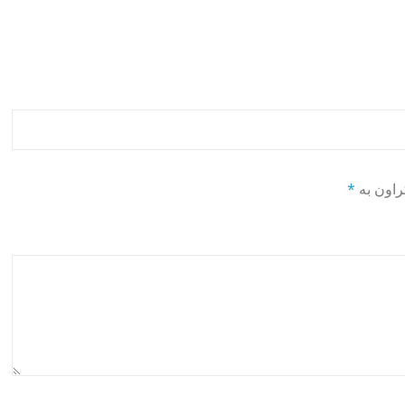
راون بە
*