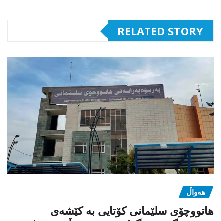
RELATED STORY
هەواڵ
هاتووچۆی سلێمانی کۆتایی بە کێشەی