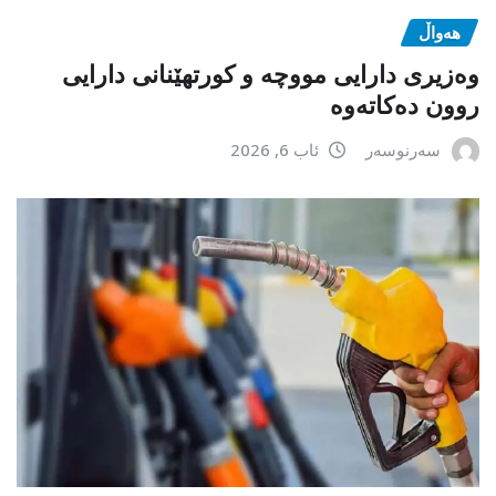
هەواڵ
وەزیری دارایی مووچە و کورتهێنانی دارایی
روون دەکاتەوە
سەرنوسەر
ئاب 6, 2026