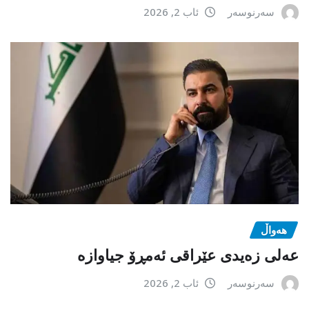
سەرنوسەر
ئاب 2, 2026
هەواڵ
عەلی زەیدی عێراقی ئەمڕۆ جیاوازە
سەرنوسەر
ئاب 2, 2026