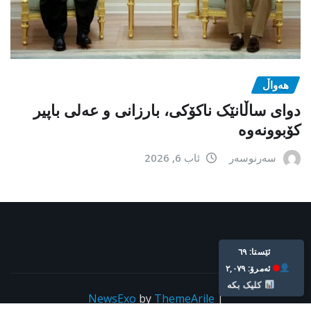
هەواڵ
دوای ساڵانێک ناکۆکی، بارزانی و عەلی باپیر
کۆبوونەوە
سەرنوسەر
ئاب 6, 2026
Live: 69
Today: 2,079
Click Here
NewsExo
by
ThemeArile
|