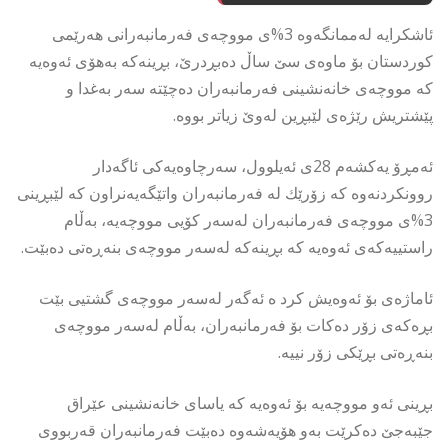
ئاشكرایە لەممانگەوە 3%ی مووچەی فەرمانبەرانی هەرێمی
كوردستان بۆ ماوەی سێ ساڵ دەبڕدرێ، بڕینەكە بەهۆی ئەوەیە
كە مووچەی خانەنشینی فەرمانبەران دەچێتە سەر بەغدا و
پێشتریش رێژەی لێبڕین لەوێ زیاتر بووە.
ئەمڕۆ یەكشەم 28ی ئەیلوول، سەرچاوەیەكی ئاگەدار
روونكردنەوە كە زۆرێك لە فەرمانبەران واتێگەیەنراون كە لێبڕینی
3%ی مووچەی فەرمانبەران لەسەر كۆیی مووچەیە، بەڵام
راستییەكەی ئەوەیە كە بڕینەكە لەسەر مووچەی بنەڕەتی دەبێت.
ئاماژەی بۆ ئەوەیش كرد ە ئەگەر لەسەر مووچەی گشتیی بێت
بڕەكەی زۆر دەكات بۆ فەرمانبەران، بەڵام لەسەر مووچەی
بنەڕەتی بڕێكی زۆر نییە.
بڕینی ئەو مووچەیە بۆ ئەوەیە كە یاسای خانەنشینی عێراق
جێبەجێ دەكرێت بەو هۆیەشەوە دەبێت فەرمانبەران قەربووی