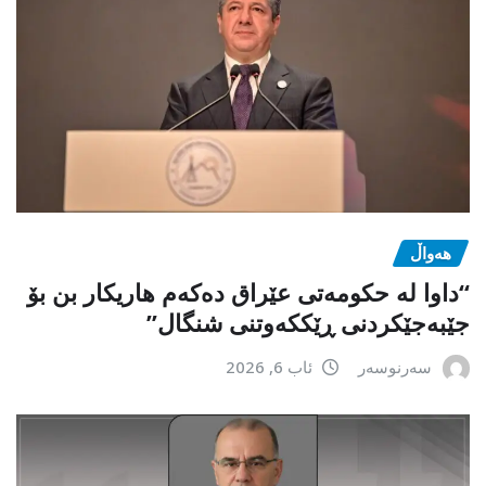
هەواڵ
“داوا لە حكومەتی عێراق دەكەم هاریكار بن بۆ
جێبەجێكردنی ڕێككەوتنی شنگال”
سەرنوسەر
ئاب 6, 2026