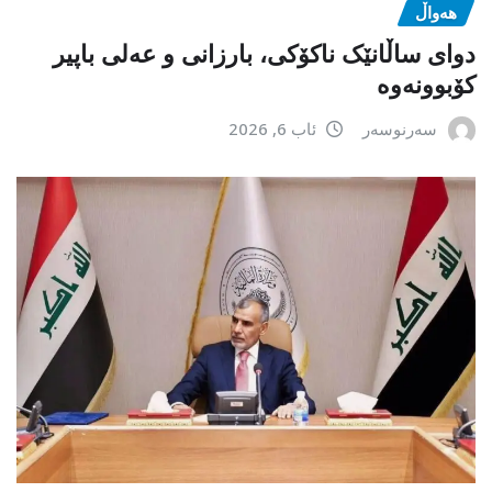
هەواڵ
دوای ساڵانێک ناکۆکی، بارزانی و عەلی باپیر
کۆبوونەوە
سەرنوسەر
ئاب 6, 2026