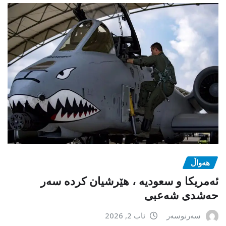
هەواڵ
ئەمریکا و سعودیە ، هێرشیان کردە سەر
حەشدی شەعبی
سەرنوسەر
ئاب 2, 2026