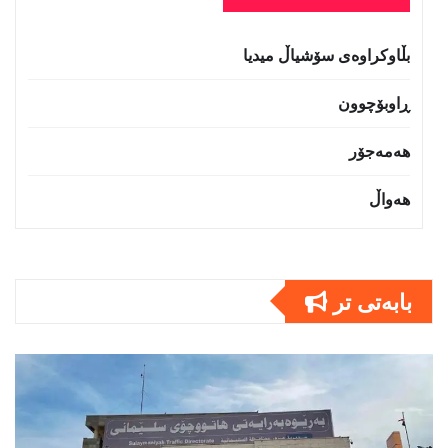
بڵاوکراوەی سۆشیاڵ میدیا
ڕاوبۆچوون
هەمەجۆر
هەواڵ
بابەتى تر