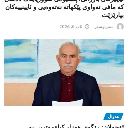
کە مافی تەواوی پێکهاتە نەتەوەیی و ئایینییەکان
بپارێزێت
سەرنوسەر
ئاب 6, 2026
هەواڵ
ئۆجەلان: ڕێگەی هەزار کیلۆمەتریی بە