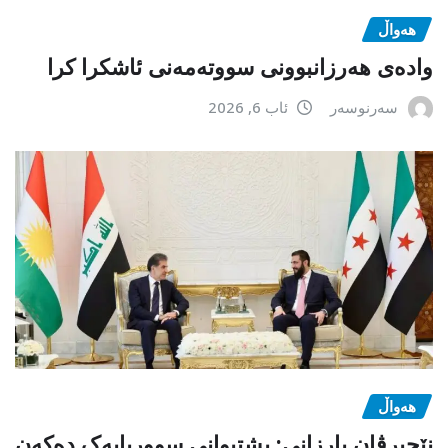
هەواڵ
وادەی هەرزانبوونی سووتەمەنی ئاشکرا کرا
سەرنوسەر
ئاب 6, 2026
هەواڵ
نێچیرڤان بارزانی: پشتیوانی سووریایەک دەکەن