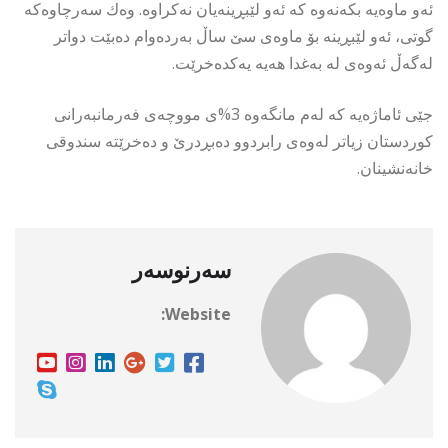
ئەو ماوەیە بكەنەوە كە ئەو لێبڕینەیان نەكراوە. وەك سەرچاوەكە
گوتی، ئەو لێبڕینە بۆ ماوەی سێ ساڵ بەردەوام دەبێت دواتر
لەگەڵ ئەوەی لە بەغدا هەیە یەكدەخرێت.
جێی ئاماژەیە كە لەم مانگەوە 3%ی مووچەی فەرمانبەرانی
كوردستان زیاتر لەوەی رابردوو دەبڕدرێ و دەخرێتە سندوقی
خانەنشینان.
سەرنوسەر
Website: