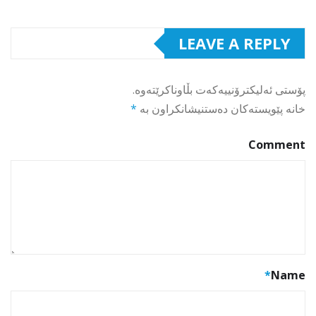
LEAVE A REPLY
پۆستی ئەلیکترۆنییەکەت بڵاوناکرێتەوە.
خانە پێویستەکان دەستنیشانکراون بە
*
Comment
*
Name