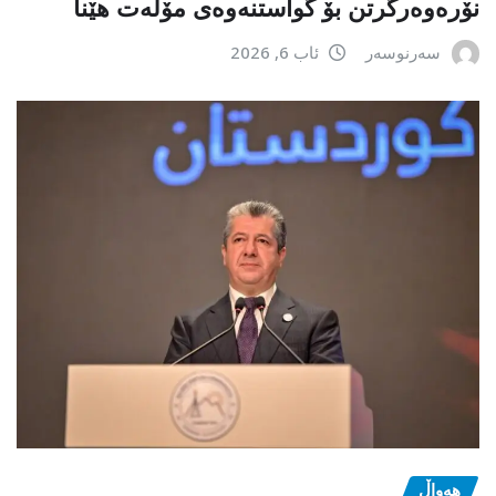
نۆرەوەرگرتن بۆ گواستنەوەی مۆڵەت هێنا
سەرنوسەر
ئاب 6, 2026
هەواڵ