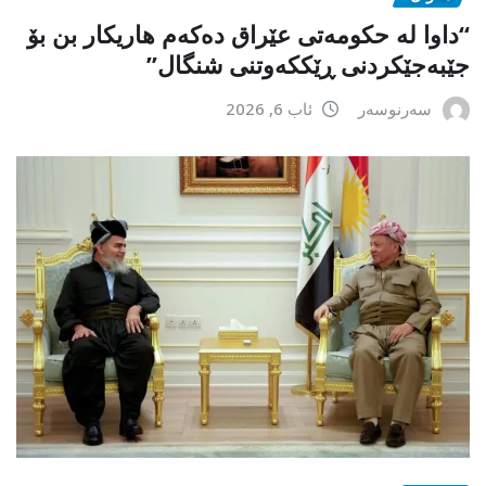
“داوا لە حكومەتی عێراق دەكەم هاریكار بن بۆ
جێبەجێكردنی ڕێككەوتنی شنگال”
سەرنوسەر
ئاب 6, 2026