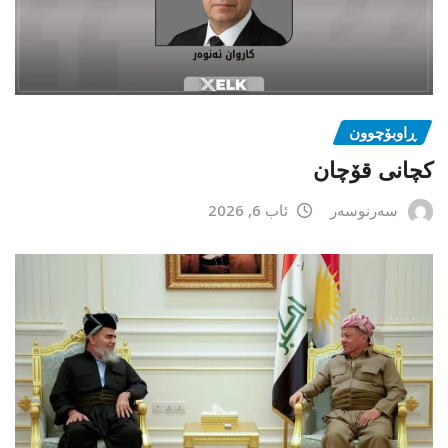
ڕاوبۆچوون
کچانی قۆچان
سەرنوسەر
ئاب 6, 2026