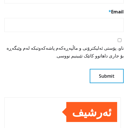
*
Email
ناو، پۆستی ئەلیکترۆنی و ماڵپەڕەکەم پاشەکەوتبکە لەم وێبگەڕە
بۆ جاری داهاتوو کاتێک تێبینیم نووسی.
ئەرشیف