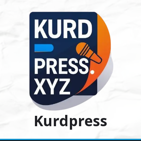
Ski
t
conten
Kurdpress