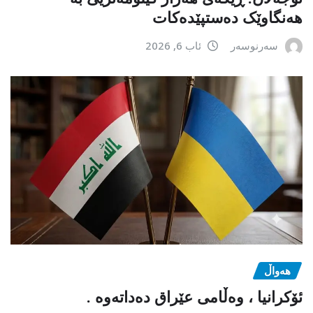
هەنگاوێک دەستپێدەکات
سەرنوسەر
ئاب 6, 2026
هەواڵ
ئۆکرانیا ، وەڵامی عێراق دەداتەوە .