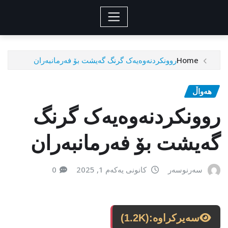
Home
روونکردنەوەیەک گرنگ گەیشت بۆ فەرمانبەران
هەواڵ
روونکردنەوەیەک گرنگ
گەیشت بۆ فەرمانبەران
سەرنوسەر
کانونی یەکەم 1, 2025
0
سەیرکراوە:
(1.2K)