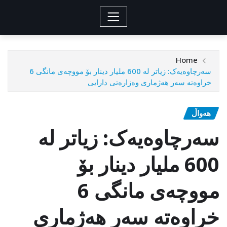
Home
سەرچاوەیەک: زیاتر لە 600 ملیار دینار بۆ مووچەی مانگی 6
خراوەتە سەر هەژماری وەزارەتی دارایی
هەواڵ
سەرچاوەیەک: زیاتر لە
600 ملیار دینار بۆ
مووچەی مانگی 6
خراوەتە سەر هەژماری