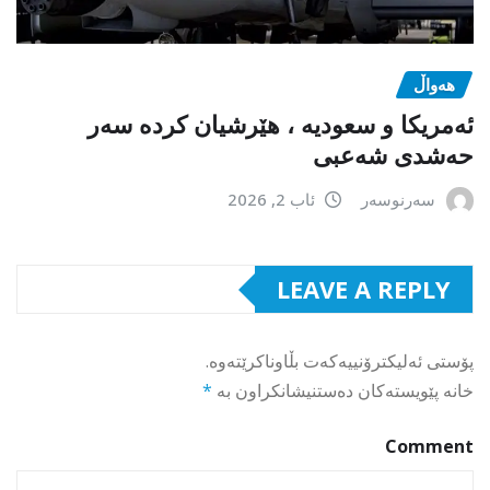
هەواڵ
ئەمریکا و سعودیە ، هێرشیان کردە سەر
حەشدی شەعبی
سەرنوسەر
ئاب 2, 2026
LEAVE A REPLY
پۆستی ئەلیکترۆنییەکەت بڵاوناکرێتەوە.
خانە پێویستەکان دەستنیشانکراون بە
*
Comment