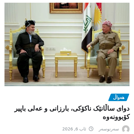
هەواڵ
دوای ساڵانێک ناکۆکی، بارزانی و عەلی باپیر
کۆبوونەوە
سەرنوسەر
ئاب 6, 2026