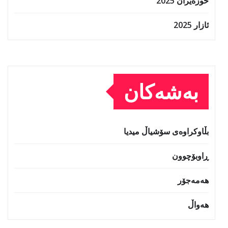
حوزه‌یران 2025
ئازار 2025
بەشەکان
بڵاوکراوەی سۆشیاڵ میدیا
ڕاوبۆچوون
هەمەجۆر
هەواڵ