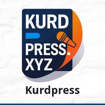
Ski
t
conten
Kurdpress