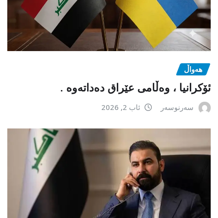
هەواڵ
ئۆکرانیا ، وەڵامی عێراق دەداتەوە .
سەرنوسەر
ئاب 2, 2026