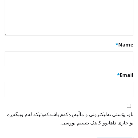
*
Name
*
Email
ناو، پۆستی ئەلیکترۆنی و ماڵپەڕەکەم پاشەکەوتبکە لەم وێبگەڕە
بۆ جاری داهاتوو کاتێک تێبینیم نووسی.