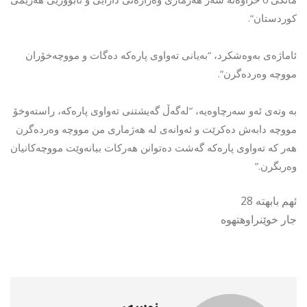
کوردستان
“.
ئاماژەی
بەوەشکرد،
“
بەیانی
تەواوی
پارەکە
دەگات
و
مووچەخۆران
مووچە
وەردەگرن
“.
بە
وتەی
ئەو
سەرچاوەیە،
“
لەگەڵ
گەیشتنی
تەواوی
پارەکە،
راستەوخۆ
مووچە
دابەش
دەکرێت
و
ئەوانەی
لە
هەژماری
من
مووچە
وەردەگرن
هەر
کە
تەواوی
پارەکە
گەشت
دەتوانن
هەرکات
بیانەوێت
مووچەکانیان
وەربگرن
.”
ئهم بابهته 28
جار خوێنراوهتهوه
نوسەر