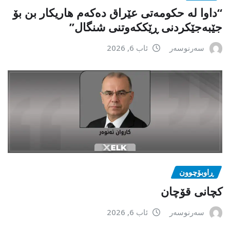
“داوا لە حكومەتی عێراق دەكەم هاریكار بن بۆ
جێبەجێكردنی ڕێككەوتنی شنگال”
سەرنوسەر
ئاب 6, 2026
ڕاوبۆچوون
کچانی قۆچان
سەرنوسەر
ئاب 6, 2026