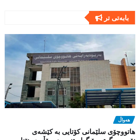
بابەتى تر
هەواڵ
هاتووچۆی سلێمانی کۆتایی بە کێشەی
نۆرەوەرگرتن بۆ گواستنەوەی مۆڵەت هێنا