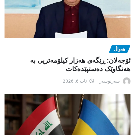
هەواڵ
ئۆجەلان: ڕێگەی هەزار کیلۆمەتریی بە
هەنگاوێک دەستپێدەکات
سەرنوسەر
ئاب 6, 2026