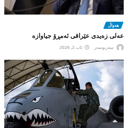
هەواڵ
عەلی زەیدی عێراقی ئەمڕۆ جیاوازە
سەرنوسەر
ئاب 2, 2026