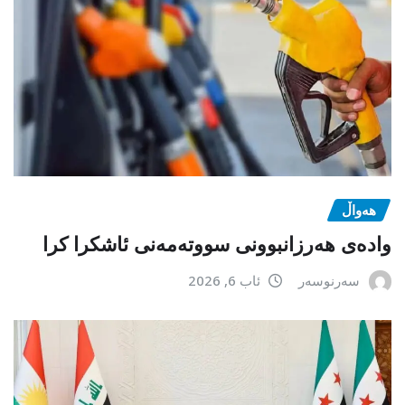
هەواڵ
وادەی هەرزانبوونی سووتەمەنی ئاشکرا کرا
سەرنوسەر
ئاب 6, 2026