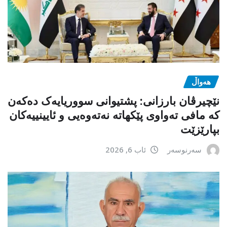
هەواڵ
نێچیرڤان بارزانی: پشتیوانی سووریایەک دەکەن
کە مافی تەواوی پێکهاتە نەتەوەیی و ئایینییەکان
بپارێزێت
سەرنوسەر
ئاب 6, 2026