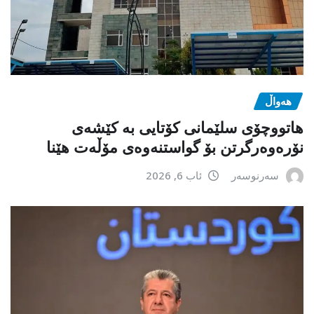
هەواڵ
هاتووچۆی سلێمانی کۆتایی بە کێشەی
نۆرەوەرگرتن بۆ گواستنەوەی مۆڵەت هێنا
سەرنوسەر
ئاب 6, 2026