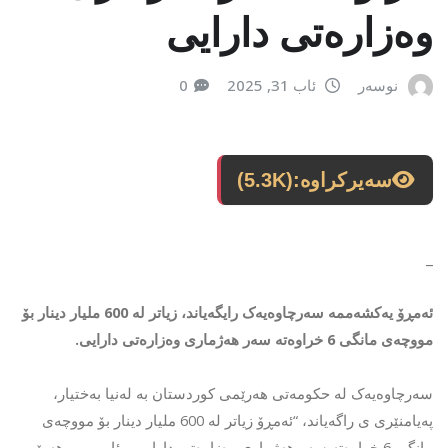
وەزارەتی دارایی
نوسەر
ئاب 31, 2025
0
سەیرکراوە:
(5.3K)
_
ئەمڕۆ
یەکشەممە
سەرچاوەیەک
رایگەیاند،
زیاتر
لە
600
ملیار
دینار
بۆ
مووچەی
مانگی
6
خراوەتە
سەر
هەژماری
وەزارەتی
دارایی
.
سەرچاوەیەک
لە
حکومەتی
هەرێمی
کوردستان
بە
لەنیا
بەختیار،
پەیامنێری
ی
راگەیاند،
“
ئەمڕۆ
زیاتر
لە
600
ملیار
دینار
بۆ
مووچەی
مانگی
6
خراوەتە
سەر
هەژماری
وەزارەتی
دارایی
و
ئابووریی
هەرێمی