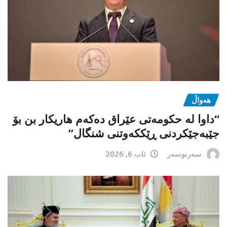
هەواڵ
“داوا لە حكومەتی عێراق دەكەم هاریكار بن بۆ
جێبەجێكردنی ڕێككەوتنی شنگال”
سەرنوسەر
ئاب 6, 2026