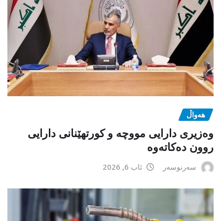
هەواڵ
وەزیری دارایی مووچە و کورتهێنانی دارایی
روون دەکاتەوە
سەرنوسەر
ئاب 6, 2026