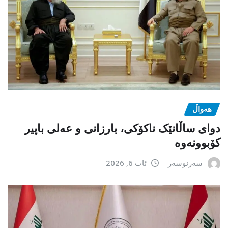
هەواڵ
دوای ساڵانێک ناکۆکی، بارزانی و عەلی باپیر
کۆبوونەوە
سەرنوسەر
ئاب 6, 2026