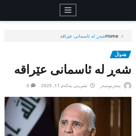
Home
شەڕ لە ئاسمانی عێراقە
هەواڵ
شەڕ لە ئاسمانی عێراقە
سەرنوسەر
تشرینی یەکەم 11, 2025
0