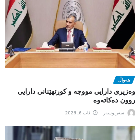
هەواڵ
وەزیری دارایی مووچە و کورتهێنانی دارایی
روون دەکاتەوە
سەرنوسەر
ئاب 6, 2026