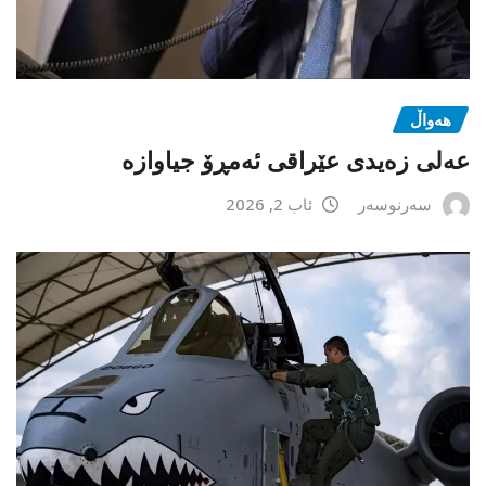
هەواڵ
عەلی زەیدی عێراقی ئەمڕۆ جیاوازە
سەرنوسەر
ئاب 2, 2026