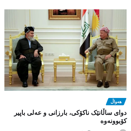
هەواڵ
دوای ساڵانێک ناکۆکی، بارزانی و عەلی باپیر
کۆبوونەوە