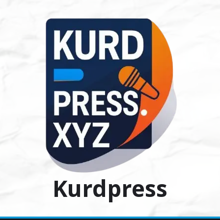
Ski
t
conten
Kurdpress