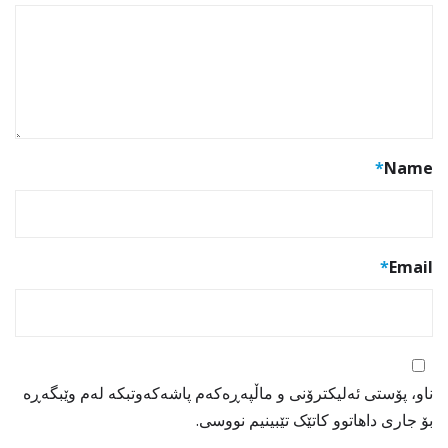
*
Name
*
Email
ناو، پۆستی ئەلیکترۆنی و ماڵپەڕەکەم پاشەکەوتبکە لەم وێبگەڕە
بۆ جاری داهاتوو کاتێک تێبینیم نووسی.