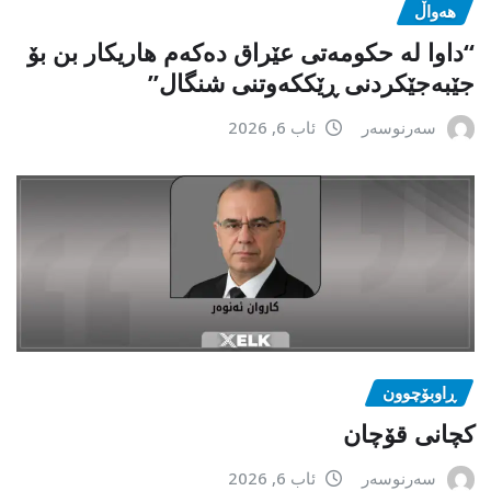
هەواڵ
“داوا لە حكومەتی عێراق دەكەم هاریكار بن بۆ
جێبەجێكردنی ڕێككەوتنی شنگال”
سەرنوسەر
ئاب 6, 2026
ڕاوبۆچوون
کچانی قۆچان
سەرنوسەر
ئاب 6, 2026