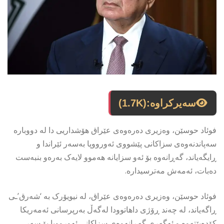
سەیرکراوە:
(1.7K)
فوئاد حوسێن، وەزیری دەرەوەی عێراق هۆشداریی دا لە دووبارە
سەپاندنەوەی سزاکانی پێشووی ئەورووپا بەسەر ئێراندا و
ڕایگەیاند، گەڕانەوە بۆ ئەو سزایانە هەموو لایەک بەرەو بنبەست
دەبات، ئەمەش مەترسیدارە.
فوئاد حوسێن، وەزیری دەرەوەی عێراق، لە نیویۆرک بە ‘شەرق’ـی
ڕاگەیاند، لە چەند ڕۆژی داهاتوودا لەگەڵ بەرپرسانی ئەمەریکا
کۆدەبێتەوە و ئەگەری گەڕانەوەی سزاکانی ئەورووپا بۆ سەر