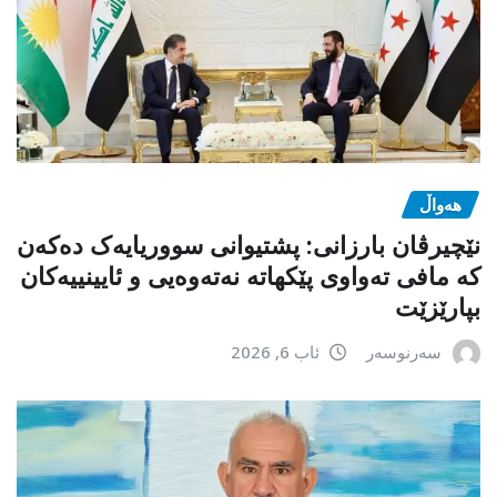
هەواڵ
نێچیرڤان بارزانی: پشتیوانی سووریایەک دەکەن
کە مافی تەواوی پێکهاتە نەتەوەیی و ئایینییەکان
بپارێزێت
سەرنوسەر
ئاب 6, 2026