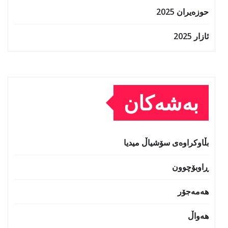
حوزه‌یران 2025
ئازار 2025
بەشەکان
بڵاوکراوەی سۆشیاڵ میدیا
ڕاوبۆچوون
هەمەجۆر
هەواڵ