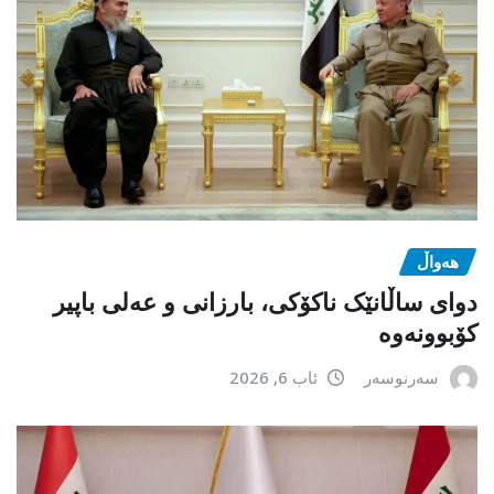
هەواڵ
دوای ساڵانێک ناکۆکی، بارزانی و عەلی باپیر
کۆبوونەوە
سەرنوسەر
ئاب 6, 2026