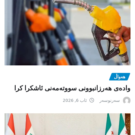
هەواڵ
وادەی هەرزانبوونی سووتەمەنی ئاشکرا کرا
سەرنوسەر
ئاب 6, 2026