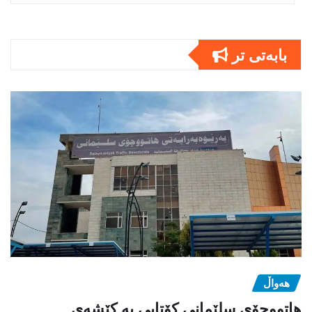
بابەتى تر
هەواڵ
هاتووچۆی سلێمانی کۆتایی بە کێشەی