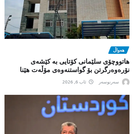
هەواڵ
هاتووچۆی سلێمانی کۆتایی بە کێشەی
نۆرەوەرگرتن بۆ گواستنەوەی مۆڵەت هێنا
سەرنوسەر
ئاب 6, 2026