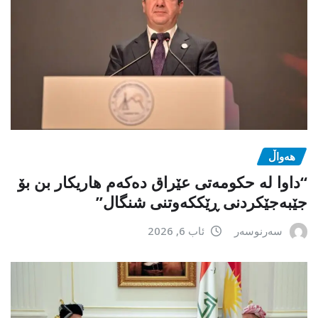
هەواڵ
“داوا لە حكومەتی عێراق دەكەم هاریكار بن بۆ
جێبەجێكردنی ڕێككەوتنی شنگال”
سەرنوسەر
ئاب 6, 2026