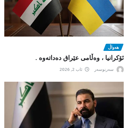
هەواڵ
ئۆکرانیا ، وەڵامی عێراق دەداتەوە .
سەرنوسەر
ئاب 2, 2026