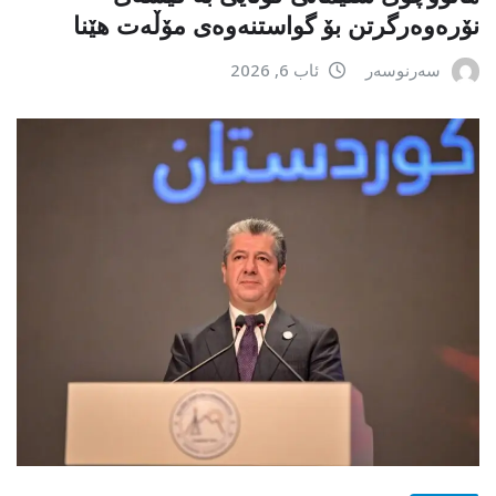
نۆرەوەرگرتن بۆ گواستنەوەی مۆڵەت هێنا
سەرنوسەر
ئاب 6, 2026