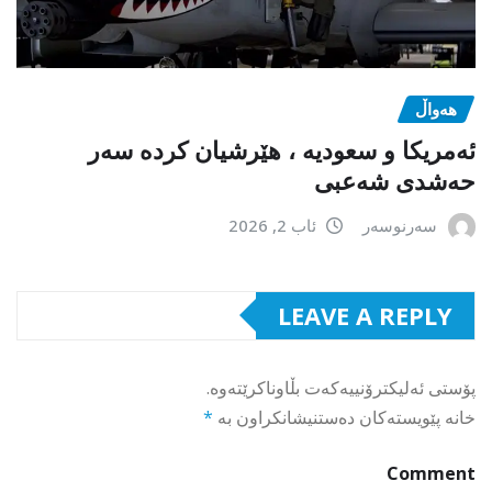
هەواڵ
ئەمریکا و سعودیە ، هێرشیان کردە سەر
حەشدی شەعبی
سەرنوسەر
ئاب 2, 2026
LEAVE A REPLY
پۆستی ئەلیکترۆنییەکەت بڵاوناکرێتەوە.
خانە پێویستەکان دەستنیشانکراون بە
*
Comment