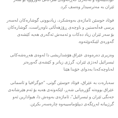
ئێران بە مەترسیدار وەسف کرد.
فوئاد حوسێن ئاماژەی بەوەشکرد، زیادبوونی گوشارەکان لەسەر
پرسی فەڵەستین و ناوچەی ڕۆژهەڵاتی ناوەڕاست، گوشارەکان
بۆ سەر ئێران زیاد دەکات و ئەمەش ئەگەری هەیە کێشەی
گەورەی لێبکەوێتەوە.
وەزیری دەرەوەی عێراق هۆشداریشی دا لەوەی هەڕەشەکانی
ئیسرائیل لەدژی ئێران، گرژی زیاتر و کێشەی گەورەتر
لەناوچەکەدا بەدوای خۆیدا هێنا
سەبارەت بە عێراق، فوئاد حوسێن گوتی، “جوگرافیا و ئاسمانی
عێراق بووەتە گۆڕەپانی شەڕ، لێکەوتەی هەیە بۆ ئەم هێرشانەی
جەنگی ئێران و ئیسرائیل”، ئاماژەی بەوەش دا، هیوادارین ئەو
گرژییانە لەڕێگەی دیپلۆماسییەوە چارەسەر بکرێن.