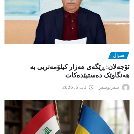
هەواڵ
ئۆجەلان: ڕێگەی هەزار کیلۆمەتریی بە
هەنگاوێک دەستپێدەکات
سەرنوسەر
ئاب 6, 2026