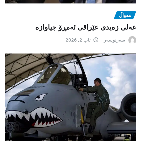
هەواڵ
عەلی زەیدی عێراقی ئەمڕۆ جیاوازە
سەرنوسەر
ئاب 2, 2026