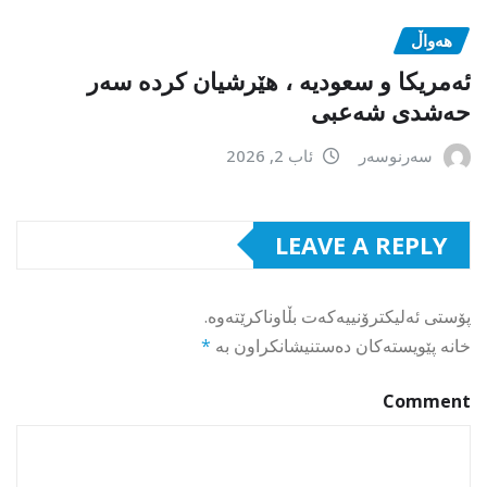
هەواڵ
ئەمریکا و سعودیە ، هێرشیان کردە سەر
حەشدی شەعبی
سەرنوسەر
ئاب 2, 2026
LEAVE A REPLY
پۆستی ئەلیکترۆنییەکەت بڵاوناکرێتەوە.
خانە پێویستەکان دەستنیشانکراون بە
*
Comment