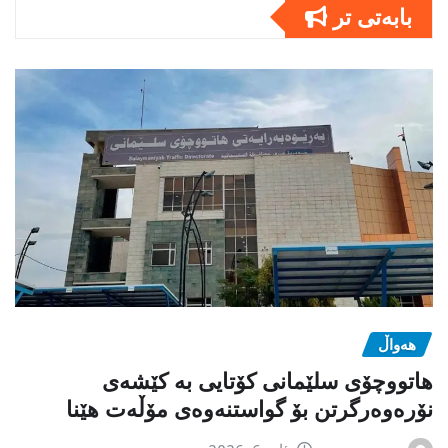
بابەتى تر
هەواڵ
هاتووچۆی سلێمانی کۆتایی بە کێشەی
نۆرەوەرگرتن بۆ گواستنەوەی مۆڵەت هێنا