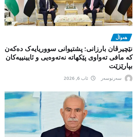
هەواڵ
نێچیرڤان بارزانی: پشتیوانی سووریایەک دەکەن
کە مافی تەواوی پێکهاتە نەتەوەیی و ئایینییەکان
بپارێزێت
سەرنوسەر
ئاب 6, 2026