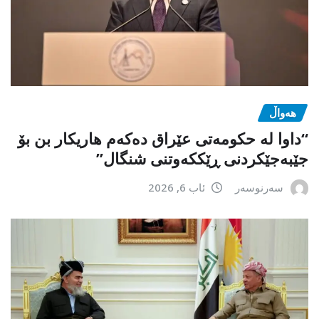
هەواڵ
“داوا لە حكومەتی عێراق دەكەم هاریكار بن بۆ
جێبەجێكردنی ڕێككەوتنی شنگال”
سەرنوسەر
ئاب 6, 2026