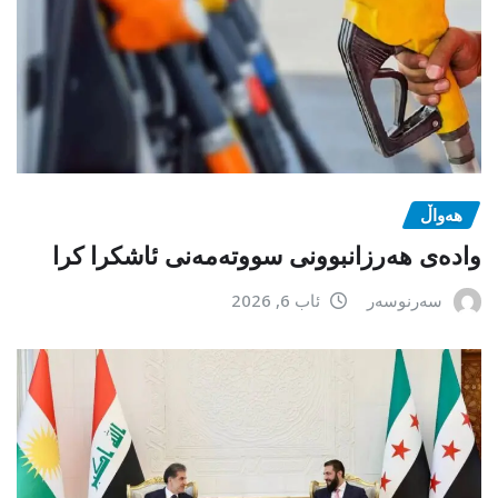
هەواڵ
وادەی هەرزانبوونی سووتەمەنی ئاشکرا کرا
سەرنوسەر
ئاب 6, 2026