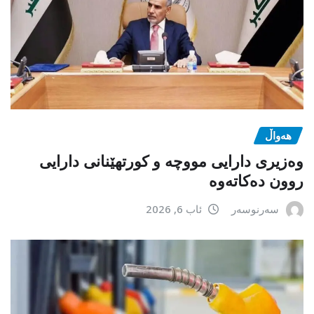
هەواڵ
وەزیری دارایی مووچە و کورتهێنانی دارایی
روون دەکاتەوە
سەرنوسەر
ئاب 6, 2026