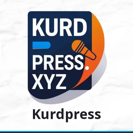
Ski
t
conten
Kurdpress