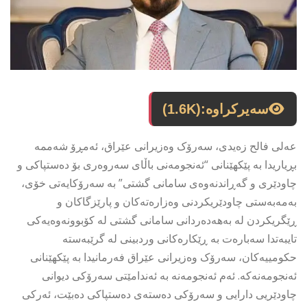
سەیرکراوە:
(1.6K)
عەلی فالح زەیدی، سەرۆک وەزیرانی عێراق، ئەمڕۆ شەممە
بڕیاریدا بە پێکهێنانی “ئەنجومەنی باڵای سەروەری بۆ دەستپاکی و
چاودێری و گەڕاندنەوەی سامانی گشتی” بە سەرۆکایەتی خۆی،
بەمەبەستی چاودێریکردنی وەزارەتەکان و پارێزگاکان و
ڕێگریکردن لە بەهەدەردانی سامانی گشتی لە کۆبوونەوەیەکی
تایبەتدا سەبارەت بە ڕێکارەکانی وردبینی لە گرێبەستە
حکومییەکان، سەرۆک وەزیرانی عێراق فەرمانیدا بە پێکهێنانی
ئەنجومەنەکە. ئەم ئەنجومەنە بە ئەندامێتی سەرۆکی دیوانی
چاودێریی دارایی و سەرۆکی دەستەی دەستپاکی دەبێت، ئەرکی