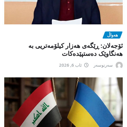
هەواڵ
ئۆجەلان: ڕێگەی هەزار کیلۆمەتریی بە
هەنگاوێک دەستپێدەکات
سەرنوسەر
ئاب 6, 2026