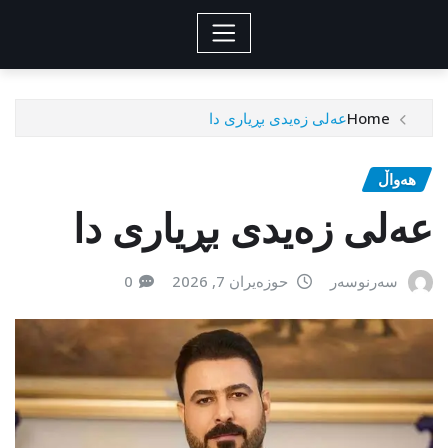
Home
عەلی زەیدی بڕیاری دا
هەواڵ
عەلی زەیدی بڕیاری دا
سەرنوسەر
حوزەیران 7, 2026
0