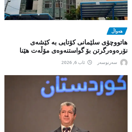
هەواڵ
هاتووچۆی سلێمانی کۆتایی بە کێشەی
نۆرەوەرگرتن بۆ گواستنەوەی مۆڵەت هێنا
سەرنوسەر
ئاب 6, 2026