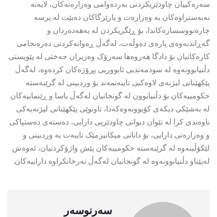
سەرەکییان چاودێریکردنی بەردەوامی وەزارەتەکان، لایەنە
نەبەستراوەکان بە وەزارەت و پارێزگاکان دەبێت لە پرسە
چارەنووسسازەکاندا، بۆ ڕێگریکردن لە بەهەدەردان و
گەڕاندنەوەی پارەی دەوڵەت، لەگەڵ ڕەوانەکردنی دەرەنجامی
کارەکانیان بۆ دادگا هەروەها سەرۆک وەزیران جەختی لە پێویستی
دڵنیابوونەوە لە سودمەندیی ئابووریی پڕۆژەکان کردەوە، لەگەڵ
پێکهێنانی لیژنەی لاوەکیی تایبەتمەند بۆ وردبینی لە گرێبەستە
حکومییەکان بۆ دڵنیابوون لە گونجانیان لەگەڵ یاسا و ڕێنماییەکان
لە بەشێکی دیکەی کۆبوونەوەکەدا، تاوتوێی پێکهێنانی لیژنەیەکی
ناوەندی کرا لە نێوان دیوانی چاودێریی دارایی، دەستەی دەستپاکی
و وەزارەتی دارایی، بۆ دانانی میکانیزمێک تایبەت بە وردبینی و
لێکۆڵینەوە لە گرێبەستە حکومییەکان پێش واژۆکردنیان، ئەوەش
لەپێناو دڵنیابوونەوە لە گونجانیان لەگەڵ تەرخانکراوە داراییەکان.
سەرنوسەر