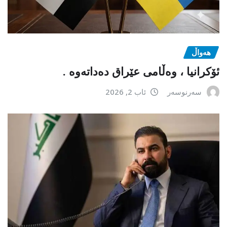
هەواڵ
ئۆکرانیا ، وەڵامی عێراق دەداتەوە .
سەرنوسەر
ئاب 2, 2026