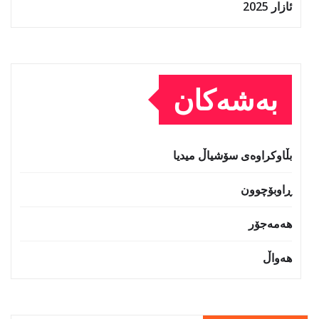
ئازار 2025
بەشەکان
بڵاوکراوەی سۆشیاڵ میدیا
ڕاوبۆچوون
هەمەجۆر
هەواڵ