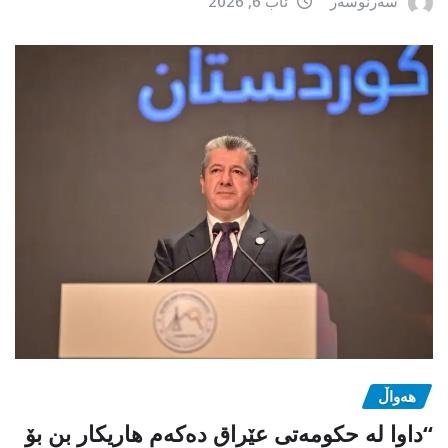
سەرنوسەر
ئاب 6, 2026
هەواڵ
“داوا لە حكومەتی عێراق دەكەم هاریكار بن بۆ