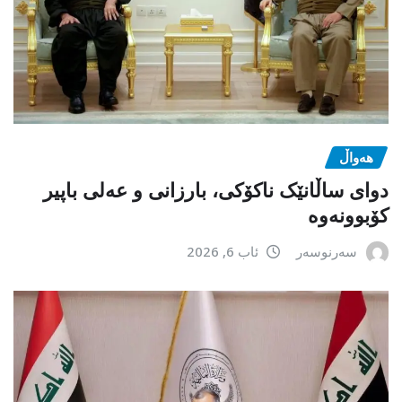
هەواڵ
دوای ساڵانێک ناکۆکی، بارزانی و عەلی باپیر
کۆبوونەوە
سەرنوسەر
ئاب 6, 2026