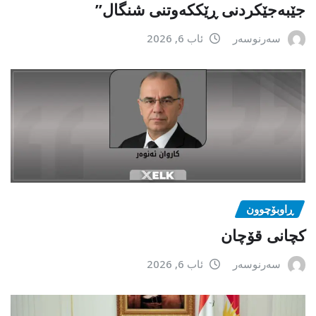
جێبەجێكردنی ڕێككەوتنی شنگال”
سەرنوسەر
ئاب 6, 2026
ڕاوبۆچوون
کچانی قۆچان
سەرنوسەر
ئاب 6, 2026