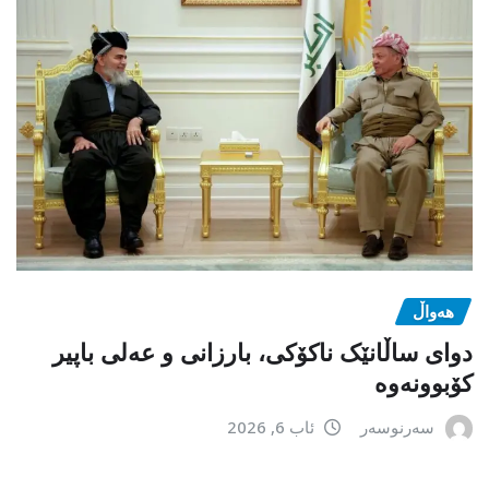
هەواڵ
دوای ساڵانێک ناکۆکی، بارزانی و عەلی باپیر
کۆبوونەوە
سەرنوسەر
ئاب 6, 2026