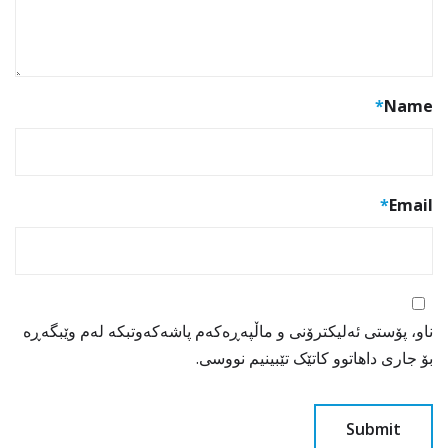
*
Name
*
Email
ناو، پۆستی ئەلیکترۆنی و ماڵپەڕەکەم پاشەکەوتبکە لەم وێبگەڕە
بۆ جاری داهاتوو کاتێک تێبینیم نووسی.