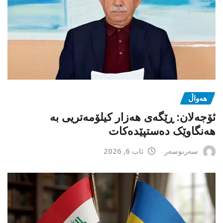
هەواڵ
ئۆجەلان: ڕێگەی هەزار کیلۆمەتریی بە
هەنگاوێک دەستپێدەکات
سەرنوسەر
ئاب 6, 2026