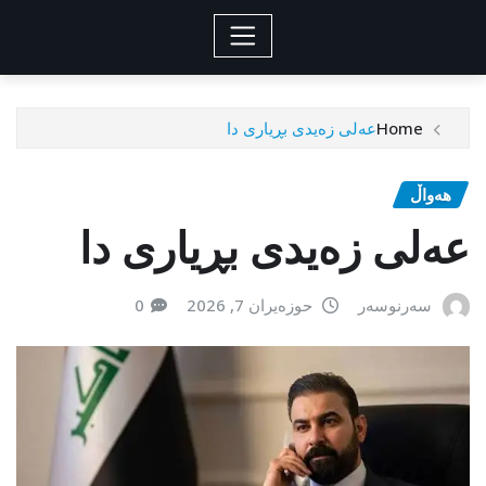
Home
عەلی زەیدی بڕیاری دا
هەواڵ
عەلی زەیدی بڕیاری دا
سەرنوسەر
حوزەیران 7, 2026
0