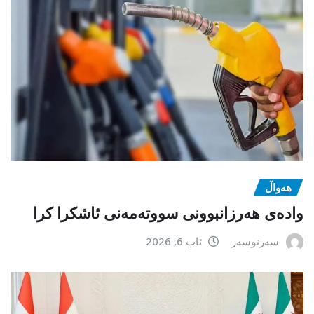
هەواڵ
وادەی هەرزانبوونی سووتەمەنی ئاشکرا کرا
سەرنوسەر
ئاب 6, 2026