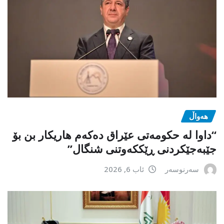
هەواڵ
“داوا لە حكومەتی عێراق دەكەم هاریكار بن بۆ
جێبەجێكردنی ڕێككەوتنی شنگال”
سەرنوسەر
ئاب 6, 2026