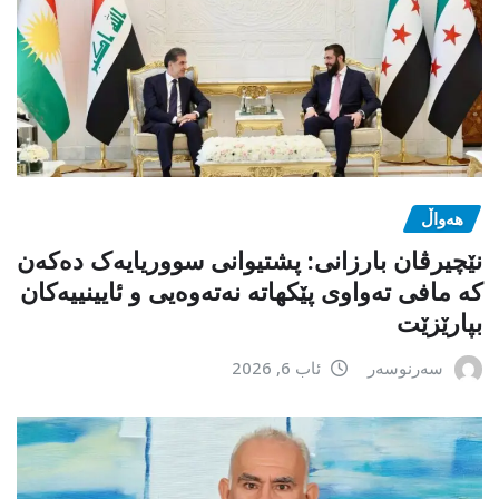
هەواڵ
نێچیرڤان بارزانی: پشتیوانی سووریایەک دەکەن
کە مافی تەواوی پێکهاتە نەتەوەیی و ئایینییەکان
بپارێزێت
سەرنوسەر
ئاب 6, 2026