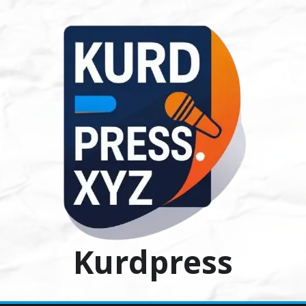
Ski
t
conten
Kurdpress