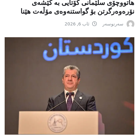
هاتووچۆی سلێمانی کۆتایی بە کێشەی
نۆرەوەرگرتن بۆ گواستنەوەی مۆڵەت هێنا
سەرنوسەر
ئاب 6, 2026