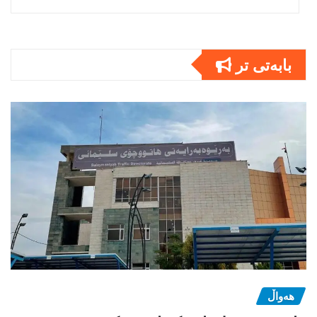
بابەتى تر
هەواڵ