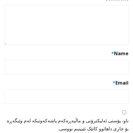
*
Name
*
Email
ناو، پۆستی ئەلیکترۆنی و ماڵپەڕەکەم پاشەکەوتبکە لەم وێبگەڕە
بۆ جاری داهاتوو کاتێک تێبینیم نووسی.