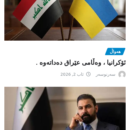
هەواڵ
ئۆکرانیا ، وەڵامی عێراق دەداتەوە .
سەرنوسەر
ئاب 2, 2026