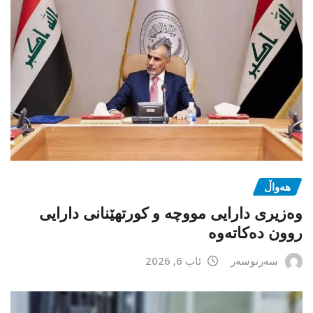
هەواڵ
وەزیری دارایی مووچە و کورتهێنانی دارایی
روون دەکاتەوە
سەرنوسەر
ئاب 6, 2026