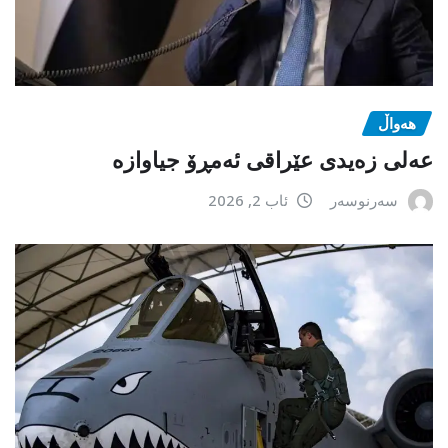
هەواڵ
عەلی زەیدی عێراقی ئەمڕۆ جیاوازە
سەرنوسەر
ئاب 2, 2026