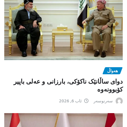
هەواڵ
دوای ساڵانێک ناکۆکی، بارزانی و عەلی باپیر
کۆبوونەوە
سەرنوسەر
ئاب 6, 2026