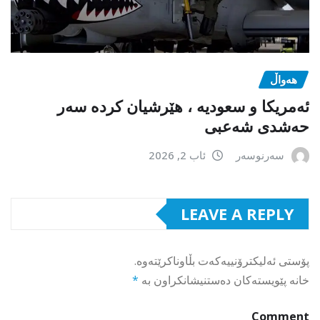
هەواڵ
ئەمریکا و سعودیە ، هێرشیان کردە سەر
حەشدی شەعبی
سەرنوسەر
ئاب 2, 2026
LEAVE A REPLY
پۆستی ئەلیکترۆنییەکەت بڵاوناکرێتەوە.
خانە پێویستەکان دەستنیشانکراون بە
*
Comment