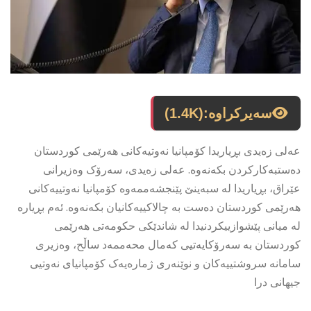
سەیرکراوە:
(1.4K)
عەلی زەیدی بڕیاریدا كۆمپانیا نەوتیەكانی هەرێمی کوردستان
دەستبەكاركردن بكەنەوە. عەلی زەیدی، سەرۆک وەزیرانی
عێراق، بڕیاریدا لە سبەینێ پێنجشەممەوە کۆمپانیا نەوتییەکانی
هەرێمی کوردستان دەست بە چالاکییەکانیان بکەنەوە. ئەم بڕیارە
لە میانی پێشوازییکردنیدا لە شاندێکی حکومەتی هەرێمی
کوردستان بە سەرۆکایەتیی کەمال محەممەد ساڵح، وەزیری
سامانە سروشتییەکان و نوێنەری ژمارەیەک کۆمپانیای نەوتیی
جیهانی درا