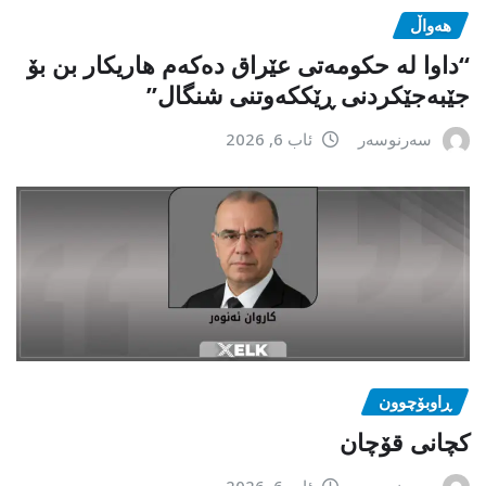
هەواڵ
“داوا لە حكومەتی عێراق دەكەم هاریكار بن بۆ
جێبەجێكردنی ڕێككەوتنی شنگال”
سەرنوسەر
ئاب 6, 2026
ڕاوبۆچوون
کچانی قۆچان
سەرنوسەر
ئاب 6, 2026