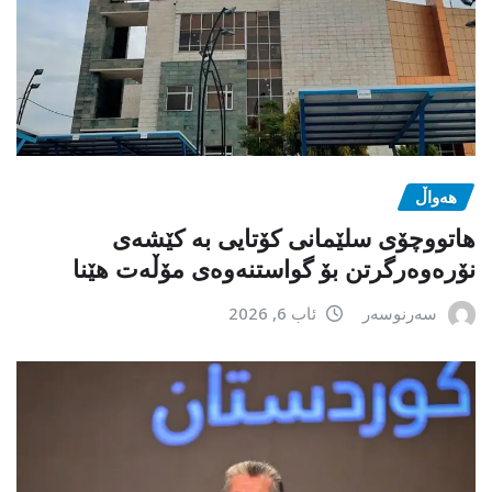
هەواڵ
هاتووچۆی سلێمانی کۆتایی بە کێشەی
نۆرەوەرگرتن بۆ گواستنەوەی مۆڵەت هێنا
سەرنوسەر
ئاب 6, 2026