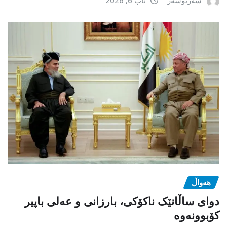
هەواڵ
دوای ساڵانێک ناکۆکی، بارزانی و عەلی باپیر
کۆبوونەوە