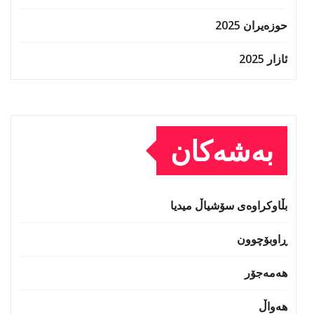
حوزه‌یران 2025
ئازار 2025
بەشەکان
بڵاوکراوەی سۆشیاڵ میدیا
ڕاوبۆچوون
هەمەجۆر
هەواڵ