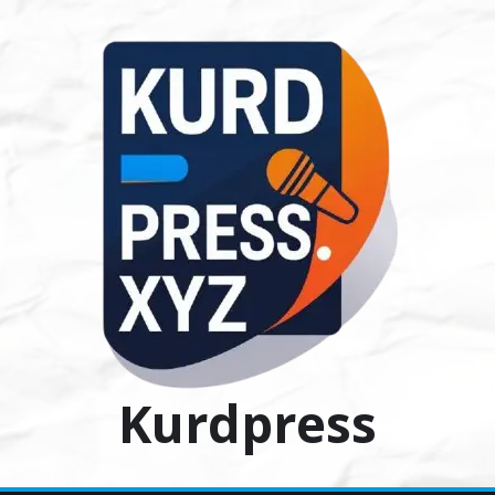
Ski
t
conten
Kurdpress