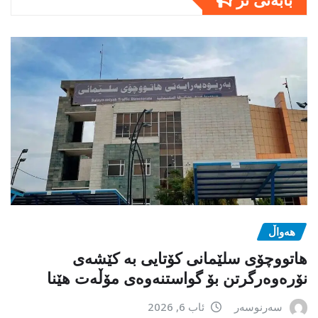
هەواڵ
هاتووچۆی سلێمانی کۆتایی بە کێشەی
نۆرەوەرگرتن بۆ گواستنەوەی مۆڵەت هێنا
سەرنوسەر
ئاب 6, 2026