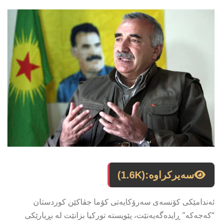
سەیرکراوە:
(1.6K)
ئەندامێكی كۆنسەی سەرۆكایەتی كۆما جڤاكێن كوردستان
“كەجەكە” ڕایدەگەیەنێت، پێویستە تورکیا بزانێت لە بڕیارێکی