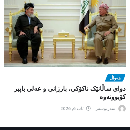
هەواڵ
دوای ساڵانێک ناکۆکی، بارزانی و عەلی باپیر
کۆبوونەوە
سەرنوسەر
ئاب 6, 2026