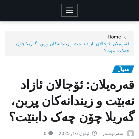
Home
قەرەیلان: ئۆجالان ئازاد نەبێت و زیندانەکان پڕبن، گەریلا چۆن
چەک دابنێت؟
هەواڵ
قەرەیلان: ئۆجالان ئازاد
نەبێت و زیندانەکان پڕبن،
گەریلا چۆن چەک دابنێت؟
سەرنوسەر
ئیلول 16, 2025
0