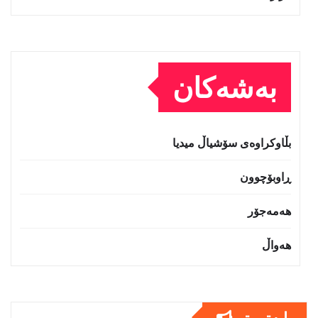
بەشەکان
بڵاوکراوەی سۆشیاڵ میدیا
ڕاوبۆچوون
هەمەجۆر
هەواڵ
بابەتى تر