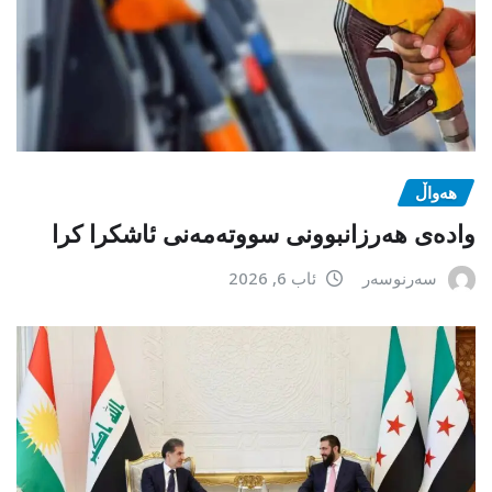
هەواڵ
وادەی هەرزانبوونی سووتەمەنی ئاشکرا کرا
سەرنوسەر
ئاب 6, 2026