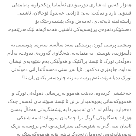
هەزار کەس لە شاری دۆرتمۆندی ئەڵمانیا ڕێکخراوە، پەیامێکی
ڤیدۆیی نارد و دەڵێت: بەبێ ئازادیی عەبدوڵا ئۆجالان، ئاشتیی
راستەقینە نایەتەدی، ئەمەش وەک پێشمەرجێک بۆ
دەستپێکردنەوەی پڕۆسەیەکی ئاشتیی هەمەلایەنە لێکدەدرێتەوە.
وتیشی: پرسی کورد، پرسێکی سەد ساڵەیە. سەرەتا پێویستی بە
دڵسۆزییە، پێویستی بە متمانەیە، هەنگاوی گەورەی دەوێت، بەڵام
دەوڵەتی تورک تا ئێستا پراکتیک و هەوڵێکی بەم شێوەیەی نیشان
نەداوە. چاودێری دەکەین. ئایا بەڕاستی دەسەڵاتدارانی دەوڵەتی
تورک دەیانەوێت ئەم پرسە مەزنە چارەسەر بکەن یان نا؟
جەختیشی كردەوە، دەبێت هەموو بەرپرسانی دەوڵەتی تورک و
هەمووکەسانی پەیوەندیدار بزانن تا ئێستا سوێندمان لەسەر چەک
دەخوارد، بەڵام لە ١١ی تەمموزدا بە پێشەنگایەتی هەڤاڵ بەسێ
هۆزات هەنگاوێکی گرنگ نرا. چەکمان سووتاند! ئەمە شتێکی
ئاسان نییە. گەر بە شێوەیەکی ستراتیژییەوە لەم پرۆسەیە نزیک
نەبووینایەتەوە، ئەوەمان نەدەکرد. هەربۆیە هەمووکەسێک بە