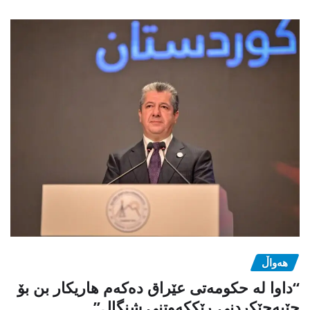
هەواڵ
“داوا لە حكومەتی عێراق دەكەم هاریكار بن بۆ
جێبەجێكردنی ڕێككەوتنی شنگال”