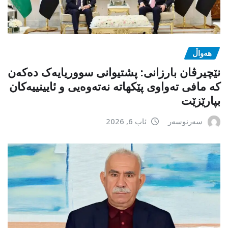
هەواڵ
نێچیرڤان بارزانی: پشتیوانی سووریایەک دەکەن
کە مافی تەواوی پێکهاتە نەتەوەیی و ئایینییەکان
بپارێزێت
سەرنوسەر
ئاب 6, 2026