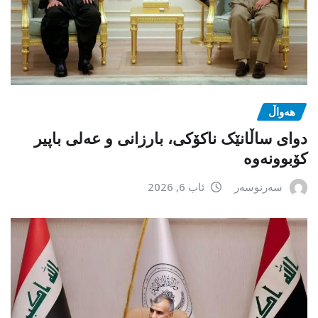
هەواڵ
دوای ساڵانێک ناکۆکی، بارزانی و عەلی باپیر
کۆبوونەوە
سەرنوسەر
ئاب 6, 2026