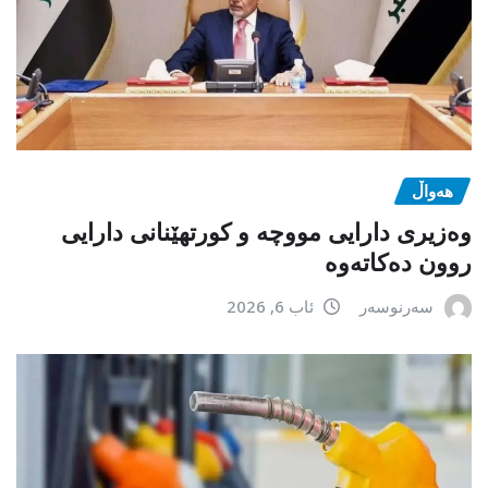
هەواڵ
وەزیری دارایی مووچە و کورتهێنانی دارایی
روون دەکاتەوە
سەرنوسەر
ئاب 6, 2026