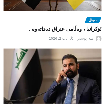
هەواڵ
ئۆکرانیا ، وەڵامی عێراق دەداتەوە .
سەرنوسەر
ئاب 2, 2026