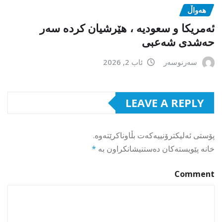
هەواڵ
ئەمریکا و سعودیە ، هێرشیان کردە سەر
حەشدی شەعبی
سەرنوسەر
ئاب 2, 2026
LEAVE A REPLY
پۆستی ئەلیکترۆنییەکەت بڵاوناکرێتەوە.
خانە پێویستەکان دەستنیشانکراون بە
*
Comment