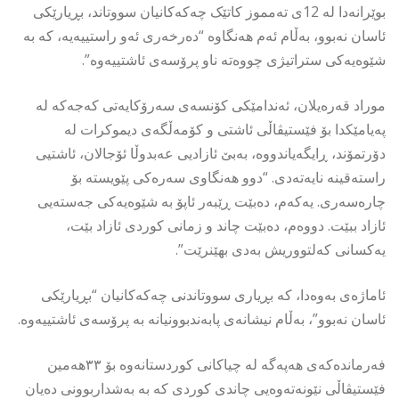
بوێرانەدا لە 12ی تەمموز کاتێک چەکەکانیان سووتاند، بڕیارێکی
ئاسان نەبوو، بەڵام ئەم هەنگاوە “دەرخەری ئەو راستییەیە، کە بە
شێوەیەکی ستراتیژی چووەتە ناو پرۆسەی ئاشتییەوە”.
موراد قەرەیلان، ئەندامێكی كۆنسەی سەرۆكایەتی كەجەكە لە
پەیامێکدا بۆ فێستیڤاڵی ئاشتی و کۆمەڵگەی دیموکرات لە
دۆرتمۆند، ڕایگەیاندووە، بەبێ ئازادیی عەبدوڵا ئۆجالان، ئاشتیی
راستەقینە نایەتەدی. “دوو هەنگاوی سەرەکی پێویستە بۆ
چارەسەری. یەکەم، دەبێت ڕێبەر ئاپۆ بە شێوەیەکی جەستەیی
ئازاد ببێت. دووەم، دەبێت چاند و زمانی کوردی ئازاد بێت،
یەکسانی کەلتووریش بەدی بهێنرێت”.
ئاماژەی بەوەدا، کە بڕیاری سووتاندنی چەکەکانیان “بڕیارێکی
ئاسان نەبوو”، بەڵام نیشانەی پابەندبوونیانە بە پرۆسەی ئاشتییەوە.
فەرماندەكەی هەپەگە لە چیاکانی کوردستانەوە بۆ ٣٣هەمین
فێستیڤاڵی نێونەتەوەیی چاندی کوردی کە بە بەشداربوونی دەیان