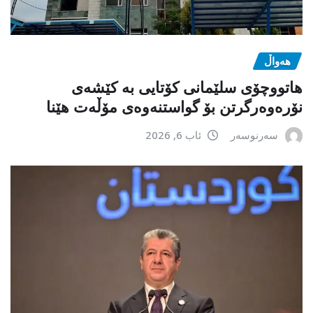
هەواڵ
هاتووچۆی سلێمانی کۆتایی بە کێشەی
نۆرەوەرگرتن بۆ گواستنەوەی مۆڵەت هێنا
سەرنوسەر
ئاب 6, 2026