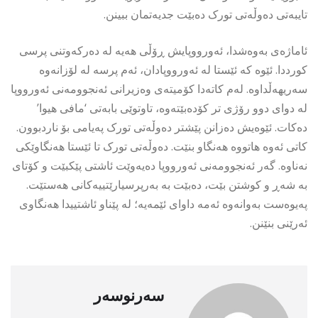
تایبەتی دەوڵەتی تورک دەبێت جدیەتمان ببینن.
ئاماژەی بەوەشدا، ئەورووپایش ڕۆڵی هەیە لە دەرکەوتنی پرسی
کورددا. ئێوە کە ئێستا لە ئەورووپادان، ئەم پرسە لە لۆزانەوە
سەریهەڵداوە. لەم کاتەدا کۆمیتەی وەزیرانی ئەنجوومەنی ئەورووپا
لە دوای دوو رۆژی تر کۆدەبێتەوە، تاوتوێی بابەتی ‘مافی هیوا’
دەکات. ئێوەیش دەزانن پێشتر دەوڵەتی تورک پەیامی بۆ ناردبوون.
کاتی ئەوە هاتووە هەنگاو بنێت. دەوڵەتی تورک تا ئێستا هەنگاوێکی
نەناوە. گەر ئەنجوومەنی ئەورووپا دەیەوێت ئاشتی پێکبێت و کۆتای
بە شەڕ و کوشتن بێت، دەبێت بە بەرپرسیارێتییەکانی هەستێت.
پەیوەست بەوانەوە ئەمە داوای ئێمەیە؛ لە پێناو ئاشتییدا هەنگاوی
ئەرێنی بنێنن.
سەرنوسەر