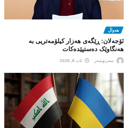
هەواڵ
ئۆجەلان: ڕێگەی هەزار کیلۆمەتریی بە
هەنگاوێک دەستپێدەکات
سەرنوسەر
ئاب 6, 2026