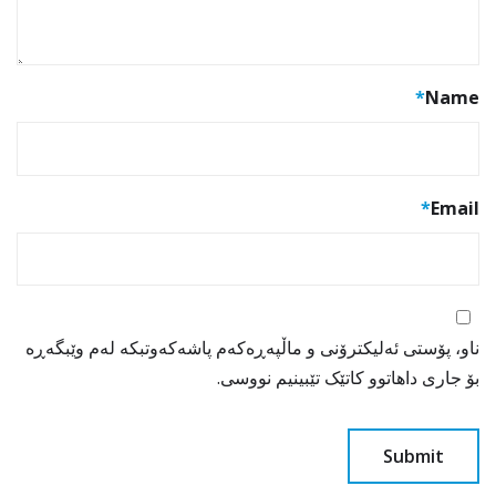
*
Name
*
Email
ناو، پۆستی ئەلیکترۆنی و ماڵپەڕەکەم پاشەکەوتبکە لەم وێبگەڕە
بۆ جاری داهاتوو کاتێک تێبینیم نووسی.