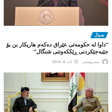
هەواڵ
“داوا لە حكومەتی عێراق دەكەم هاریكار بن بۆ
جێبەجێكردنی ڕێككەوتنی شنگال”
سەرنوسەر
ئاب 6, 2026