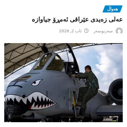
هەواڵ
عەلی زەیدی عێراقی ئەمڕۆ جیاوازە
سەرنوسەر
ئاب 2, 2026