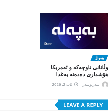
هەواڵ
وڵاتانی ناوچەکە و ئەمریکا
هۆشداری دەدەنە بەغدا
سەرنوسەر
ئاب 2, 2026
LEAVE A REPLY