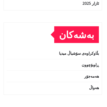
ئازار 2025
بەشەکان
بڵاوکراوەی سۆشیاڵ میدیا
ڕاوبۆچوون
هەمەجۆر
هەواڵ