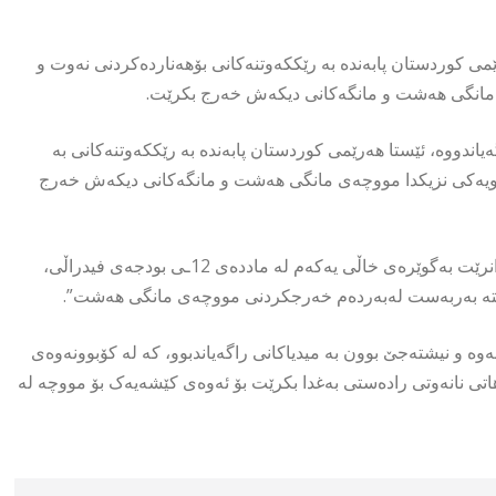
می کوردستان پابەندە بە رێککەوتنەکانی بۆهەناردەکردنی نەوت و
ەی مانگی هەشت و مانگەکانی دیکەش خەرج بکرێت.
اندووە، ئێستا هەرێمی کوردستان پابەندە بە رێککەوتنەکانی بە
هاتوویەکی نزیکدا مووچەی مانگی هەشت و مانگەکانی دیکەش خەرج
وتیشی، “ئەگەر داهاتی نانەوتی کەمتر بێت لەو بڕەی داواکراوە، دەتوانرێت بەگوێرەی خاڵی یەکەم لە ماددەی 12ـی بودجەی فیدراڵی،
نەبێتە بەربەست لەبەردەم خەرجکردنی مووچەی مانگی هەشت”.
ەوە و نیشتەجێ بوون بە میدیاکانی راگەیاندبوو، کە لە کۆبوونەوەی
ردراوە بەوەی کە مانگانە 120 ملیار دینار داهاتی نانەوتی رادەستی بەغدا بکرێت بۆ ئەوەی کێشەیەک بۆ مووچە لە