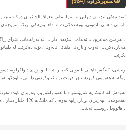
سەیرکراوە:
(964)
ئەندامێکی لیژنەی دارایی لە پەرلەمانی عێراق ئاشكرای دەكات، هەرێ
ناردنی داهاتی نانەوتی، بۆیە دەکرێت لە داهاتوویەکی نزیکدا مووچ
د.نەرمین مەعروف، ئەندامی لیژنەی دارایی لە پەرلەمانی عێراق ڕاگەی
هەناردەکردنی نەوت و ناردنی داهاتی نانەوتی، بۆیە دەکرێت لە دا
بکرێت.
رێگە بە هەرێمی کوردستان بدرێت بۆ پاکتاوکردنی دارایی، تاوەکو 
ئەوەش لە کاتێکدایە کە پێشتر دانا عەبدولکەریم، وەزیری ئاوەدانکردن
ئەنجومەنی وەزیران بڕیا
داهاتوودا دروست نەبێت.