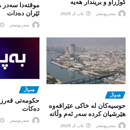
كوژراو و بریندار هەیە
موقتەدا سەدر 
ئێران دەدات
سەرنوسەر
ئاب 2, 2026
سەرنوسەر
هەواڵ
هەواڵ
حکومەتی قەرزی
حوسیەکان لە خاکی عێراقەوە
دەکات
هێرشیان کردە سەر ئەم وڵاتە
سەرنوسەر
سەرنوسەر
ئاب 2, 2026