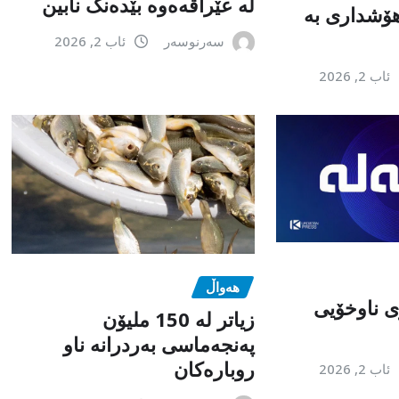
لە عێراقەەوە بێدەنگ نابین
هۆشداری بە
سەرنوسەر
ئاب 2, 2026
ئاب 2, 2026
هەواڵ
 ناوخۆیی
زیاتر لە 150 ملیۆن
پەنجەماسی بەردرانە ناو
روبارەکان
ئاب 2, 2026