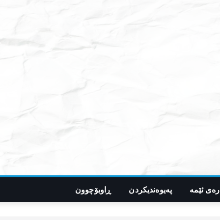
رەی ئێمە
پەیوەندیکردن
ڕاوبۆچوون