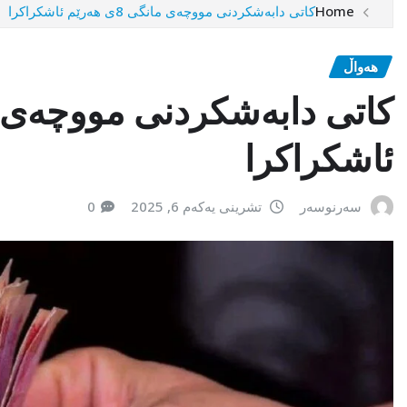
Home
كاتی دابەشكردنی مووچەی مانگی 8ی هەرێم ئاشكراكرا
هەواڵ
ئاشكراكرا
سەرنوسەر
تشرینی یەکەم 6, 2025
0