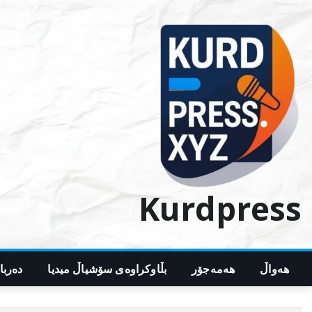
Ski
t
conten
Kurdpress
هەواڵ
هەمەجۆر
بڵاوکراوەی سۆشیاڵ میدیا
دەربا