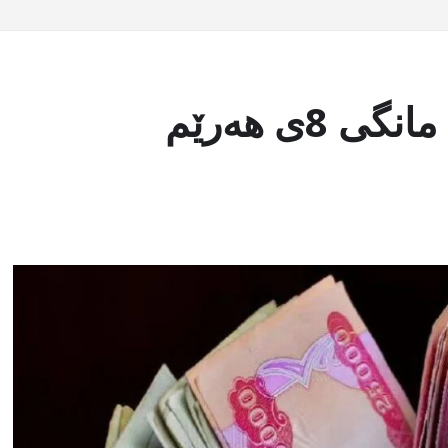
كاتی دابەشكردنی مووچەی مانگی 8ی هەرێم