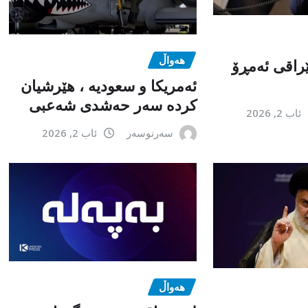
هەواڵ
راقی ئەمڕۆ
ئەمریکا و سعودیە ، هێرشیان
کردە سەر حەشدی شەعبی
ئاب 2, 2026
سەرنوسەر
ئاب 2, 2026
هەواڵ