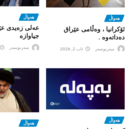
هەواڵ
هەواڵ
عەلی زەیدی عێ
ئۆکرانیا ، وەڵامی عێراق
جیاوازە
دەداتەوە .
سەرنوسەر
سەرنوسەر
ئاب 2, 2026
هەواڵ
هەواڵ